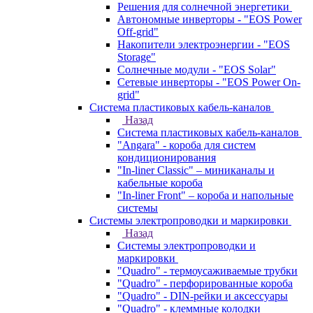
Решения для солнечной энергетики
Автономные инверторы - "EOS Power
Off-grid"
Накопители электроэнергии - "EOS
Storage"
Солнечные модули - "EOS Solar"
Сетевые инверторы - "EOS Power On-
grid"
Система пластиковых кабель-каналов
Назад
Система пластиковых кабель-каналов
"Angara" - короба для систем
кондиционирования
"In-liner Classic" – миниканалы и
кабельные короба
"In-liner Front" – короба и напольные
системы
Системы электропроводки и маркировки
Назад
Системы электропроводки и
маркировки
"Quadro" - термоусаживаемые трубки
"Quadro" - перфорированные короба
"Quadro" - DIN-рейки и аксессуары
"Quadro" - клеммные колодки