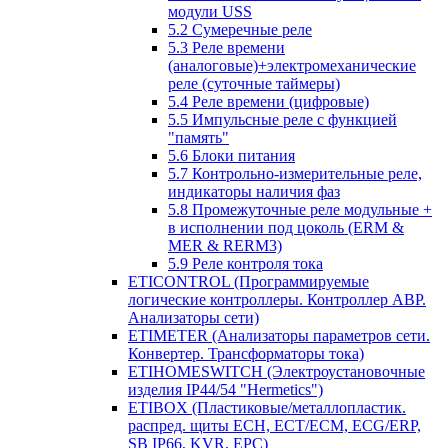
модули USS
5.2 Сумеречные реле
5.3 Реле времени
(аналоговые)+электромеханические
реле (суточные таймеры)
5.4 Реле времени (цифровые)
5.5 Импульсные реле с функцией
"память"
5.6 Блоки питания
5.7 Контрольно-измерительные реле,
индикаторы наличия фаз
5.8 Промежуточные реле модульные +
в исполнении под цоколь (ERM &
MER & RERM3)
5.9 Реле контроля тока
ETICONTROL (Программируемые
логические контроллеры. Контроллер АВР.
Анализаторы сети)
ETIMETER (Анализаторы параметров сети.
Конвертер. Трансформаторы тока)
ETIHOMESWITCH (Электроустановочные
изделия IP44/54 "Hermetics")
ETIBOX (Пластиковые/металлопластик.
распред. щиты ECH, ECT/ECM, ECG/ERP,
SB IP66, KVR, EPC)