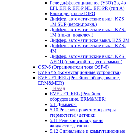
Реле дифференциальное (УЗО) 2р, 4р
EFI, EFI-P, EFI-P NL, EFI-PR (тип A)
Блоки диф. реле DIFO
Диффер. автоматические выкл. KZS
1M SUP (верхн.подкл.)
Диффер. автоматические выкл. KZS-
1M (нижн. подключ.)
Диффер. автоматическе выкл. KZS-2M
Диффер. автоматические выкл. KZS-
4M
Диффер. автоматические выкл. KZS-
AFDD (с защитой от дугов. замык.)
OSP-6 (Ограничители тока OSP-6)
EVESYS (Коммутационные устройства)
EVE - ETIREL (Релейное оборудование,
ERM&MER)
Назад
EVE - ETIREL (Релейное
оборудование, ERM&MER)
5.1 Диммеры
5.10 Реле контроля температуры
(термостаты)+датчики
5.11 Реле контроля уровня
жидкости+датчики
5.12 Сигнальные и коммутационные