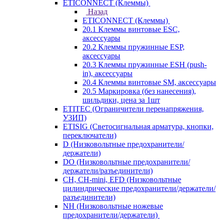
ETICONNECT (Клеммы)
Назад
ETICONNECT (Клеммы)
20.1 Клеммы винтовые ESC,
аксессуары
20.2 Клеммы пружинные ESP,
аксессуары
20.3 Клеммы пружинные ESH (push-
in), аксессуары
20.4 Клеммы винтовые SM, аксессуары
20.5 Маркировка (без нанесения),
шильдики, цена за 1шт
ETITEC (Ограничители перенапряжения,
УЗИП)
ETISIG (Светосигнальная арматура, кнопки,
переключатели)
D (Низковольтные предохранители/
держатели)
DO (Низковольтные предохранители/
держатели/разъединители)
CH, CH-mini, EFD (Низковольтные
цилиндрические предохранители/держатели/
разъединители)
NH (Низковольтные ножевые
предохранители/держатели)