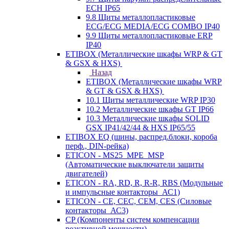
ECH IP65
9.8 Щиты металлопластиковые
ECG/ECG MEDIA/ECG COMBO IP40
9.9 Щиты металлопластиковые ERP
IP40
ETIBOX (Металлические шкафы WRP & GT
& GSX & HXS)
Назад
ETIBOX (Металлические шкафы WRP
& GT & GSX & HXS)
10.1 Щиты металлические WRP IP30
10.2 Металлические шкафы GT IP66
10.3 Металлические шкафы SOLID
GSX IP41/42/44 & HXS IP65/55
ETIBOX EQ (шины, распред.блоки, короба
перф., DIN-рейка)
ETICON - MS25_MPE_MSP
(Автоматические выключатели защиты
двигателей)
ETICON - RA, RD, R, R-R, RBS (Модульные
и импульсные контакторы_АС1)
ETICON - CE, CEC, CEM, CES (Силовые
контакторы_АС3)
CP (Компоненты систем компенсации
реактивной мощности)