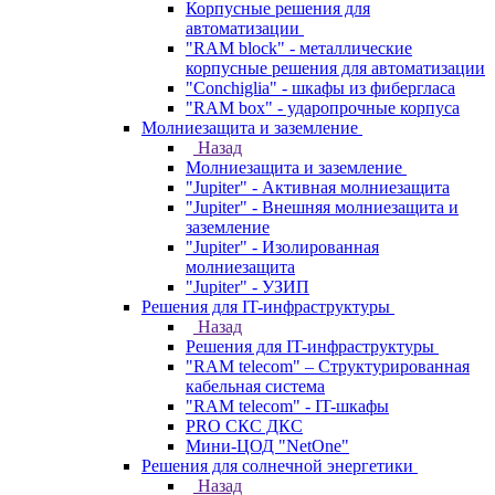
Корпусные решения для
автоматизации
"RAM block" - металлические
корпусные решения для автоматизации
"Conchiglia" - шкафы из фибергласа
"RAM box" - ударопрочные корпуса
Молниезащита и заземление
Назад
Молниезащита и заземление
"Jupiter" - Активная молниезащита
"Jupiter" - Внешняя молниезащита и
заземление
"Jupiter" - Изолированная
молниезащита
"Jupiter" - УЗИП
Решения для IT-инфраструктуры
Назад
Решения для IT-инфраструктуры
"RAM telecom" – Структурированная
кабельная система
"RAM telecom" - IT-шкафы
PRO СКС ДКС
Мини-ЦОД "NetOne"
Решения для солнечной энергетики
Назад