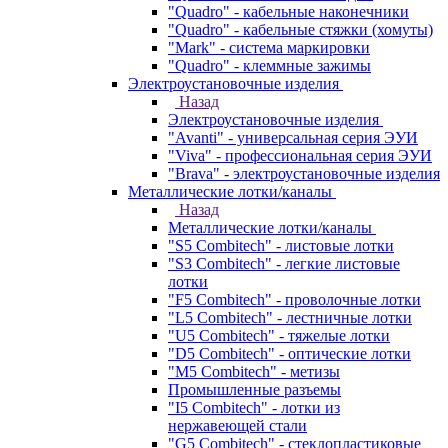
"Quadro" - кабельные наконечники
"Quadro" - кабельные стяжки (хомуты)
"Mark" - система маркировки
"Quadro" - клеммные зажимы
Электроустановочные изделия
Назад
Электроустановочные изделия
"Avanti" - универсальная серия ЭУИ
"Viva" - профессиональная серия ЭУИ
"Brava" - электроустановочные изделия
Металлические лотки/каналы
Назад
Металлические лотки/каналы
"S5 Combitech" - листовые лотки
"S3 Combitech" - легкие листовые
лотки
"F5 Combitech" - проволочные лотки
"L5 Combitech" - лестничные лотки
"U5 Combitech" - тяжелые лотки
"D5 Combitech" - оптические лотки
"M5 Combitech" - метизы
Промышленные разъемы
"I5 Combitech" - лотки из
нержавеющей стали
"G5 Combitech" - стеклопластиковые