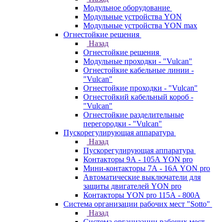
Модульное оборудование
Модульные устройства YON
Модульные устройства YON max
Огнестойкие решения
Назад
Огнестойкие решения
Модульные проходки - "Vulcan"
Огнестойкие кабельные линии -
"Vulcan"
Огнестойкие проходки - "Vulcan"
Огнестойкий кабельный короб -
"Vulcan"
Огнестойкие разделительные
перегородки - "Vulcan"
Пускорегулирующая аппаратура
Назад
Пускорегулирующая аппаратура
Контакторы 9А - 105А YON pro
Мини-контакторы 7А - 16А YON pro
Автоматические выключатели для
защиты двигателей YON pro
Контакторы YON pro 115А - 800А
Система организации рабочих мест "Sotto"
Назад
Система организации рабочих мест