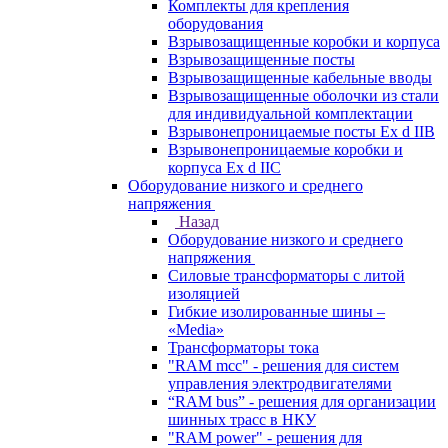
Комплекты для крепления
оборудования
Взрывозащищенные коробки и корпуса
Взрывозащищенные посты
Взрывозащищенные кабельные вводы
Взрывозащищенные оболочки из стали
для индивидуальной комплектации
Взрывонепроницаемые посты Ex d IIB
Взрывонепроницаемые коробки и
корпуса Ex d IIС
Оборудование низкого и среднего
напряжения
Назад
Оборудование низкого и среднего
напряжения
Силовые трансформаторы с литой
изоляцией
Гибкие изолированные шины –
«Media»
Трансформаторы тока
"RAM mcc" - решения для систем
управления электродвигателями
“RAM bus” - решения для организации
шинных трасс в НКУ
"RAM power" - решения для