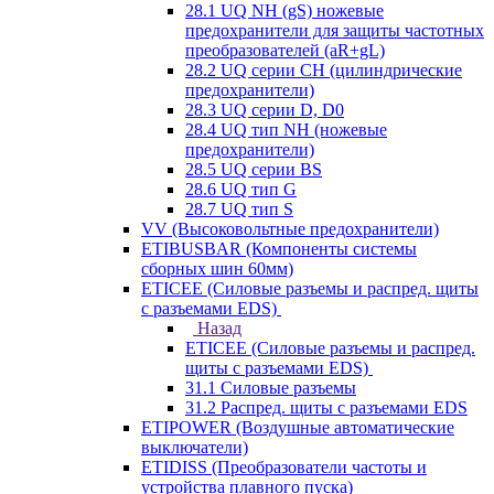
28.1 UQ NH (gS) ножевые
предохранители для защиты частотных
преобразователей (aR+gL)
28.2 UQ серии CH (цилиндрические
предохранители)
28.3 UQ серии D, D0
28.4 UQ тип NH (ножевые
предохранители)
28.5 UQ серии BS
28.6 UQ тип G
28.7 UQ тип S
VV (Высоковольтные предохранители)
ETIBUSBAR (Компоненты системы
сборных шин 60мм)
ETICEE (Силовые разъемы и распред. щиты
с разъемами EDS)
Назад
ETICEE (Силовые разъемы и распред.
щиты с разъемами EDS)
31.1 Силовые разъемы
31.2 Распред. щиты с разъемами EDS
ETIPOWER (Воздушные автоматические
выключатели)
ETIDISS (Преобразователи частоты и
устройства плавного пуска)