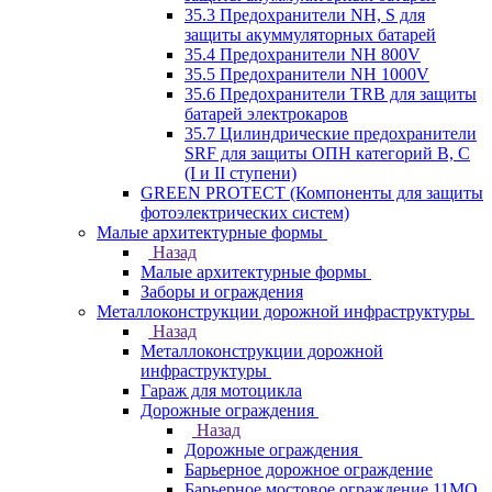
35.3 Предохранители NH, S для
защиты акуммуляторных батарей
35.4 Предохранители NH 800V
35.5 Предохранители NH 1000V
35.6 Предохранители TRB для защиты
батарей электрокаров
35.7 Цилиндрические предохранители
SRF для защиты ОПН категорий B, C
(I и II ступени)
GREEN PROTECT (Компоненты для защиты
фотоэлектрических систем)
Малые архитектурные формы
Назад
Малые архитектурные формы
Заборы и ограждения
Металлоконструкции дорожной инфраструктуры
Назад
Металлоконструкции дорожной
инфраструктуры
Гараж для мотоцикла
Дорожные ограждения
Назад
Дорожные ограждения
Барьерное дорожное ограждение
Барьерное мостовое ограждение 11МО