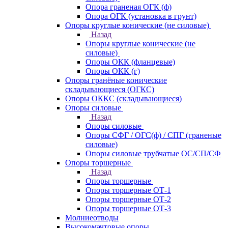
Опора граненая ОГК (ф)
Опора ОГК (установка в грунт)
Опоры круглые конические (не силовые)
Назад
Опоры круглые конические (не
силовые)
Опоры ОКК (фланцевые)
Опоры ОКК (г)
Опоры гранёные конические
складывающиеся (ОГКС)
Опоры ОККС (складывающиеся)
Опоры силовые
Назад
Опоры силовые
Опоры СФГ / ОГС(ф) / СПГ (граненые
силовые)
Опоры силовые трубчатые ОС/СП/СФ
Опоры торшерные
Назад
Опоры торшерные
Опоры торшерные ОТ-1
Опоры торшерные ОТ-2
Опоры торшерные ОТ-3
Молниеотводы
Высокомачтовые опоры