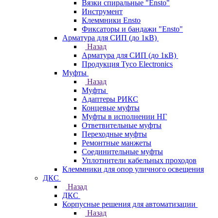
Вязки спиральные "Ensto"
Инструмент
Клеммники Ensto
Фиксаторы и бандажи "Ensto"
Арматура для СИП (до 1кВ)
Назад
Арматура для СИП (до 1кВ)
Продукция Tyco Electronics
Муфты
Назад
Муфты
Адаптеры РИКС
Концевые муфты
Муфты в исполнении НГ
Ответвительные муфты
Переходные муфты
Ремонтные манжеты
Соединительные муфты
Уплотнители кабельных проходов
Клеммники для опор уличного освещения
ДКС
Назад
ДКС
Корпусные решения для автоматизации
Назад