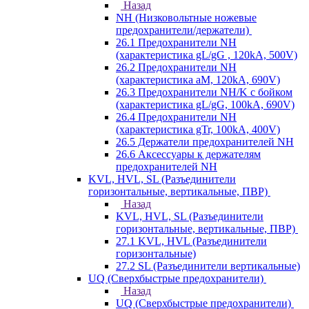
Назад
NH (Низковольтные ножевые
предохранители/держатели)
26.1 Предохранители NH
(характеристика gL/gG , 120kA, 500V)
26.2 Предохранители NH
(характеристика aM, 120kA, 690V)
26.3 Предохранители NH/K с бойком
(характеристика gL/gG, 100kA, 690V)
26.4 Предохранители NH
(характеристика gTr, 100kA, 400V)
26.5 Держатели предохранителей NH
26.6 Аксессуары к держателям
предохранителей NH
KVL, HVL, SL (Разъединители
горизонтальные, вертикальные, ПВР)
Назад
KVL, HVL, SL (Разъединители
горизонтальные, вертикальные, ПВР)
27.1 KVL, HVL (Разъединители
горизонтальные)
27.2 SL (Разъединители вертикальные)
UQ (Сверхбыстрые предохранители)
Назад
UQ (Сверхбыстрые предохранители)