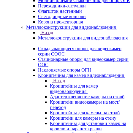
Молниеприемник-наконечник для опор ОГК
Переходники-заглушки
Флагшток настенный
Светодиодные консоли
Корона прожекторная
Металлоконструкции для видеонаблюдения
Назад
Металлоконструкции для видеонаблюдения
Складывающиеся опоры для видеокамер
серии СООС
Стационарные опоры для видеокамер серии
ООС
Наклоняемые опоры ОГН
Кронштейны для камер видеонаблюдения
Назад
Кронштейны для камер
видеонаблюдения
Адаптер крепление камеры на столб
Кронштейн видеокамеры на мост/
переход
Кронштейны для камеры на столб
Кронштейн для камеры на стену
Кронштейны для установки камер на
кровлю и парапет крыши