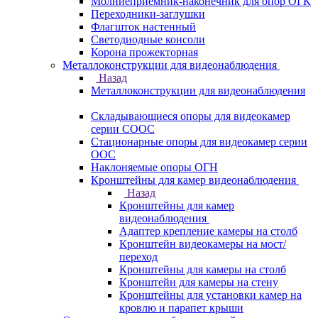
Молниеприемник-наконечник для опор ОГК
Переходники-заглушки
Флагшток настенный
Светодиодные консоли
Корона прожекторная
Металлоконструкции для видеонаблюдения
Назад
Металлоконструкции для видеонаблюдения
Складывающиеся опоры для видеокамер
серии СООС
Стационарные опоры для видеокамер серии
ООС
Наклоняемые опоры ОГН
Кронштейны для камер видеонаблюдения
Назад
Кронштейны для камер
видеонаблюдения
Адаптер крепление камеры на столб
Кронштейн видеокамеры на мост/
переход
Кронштейны для камеры на столб
Кронштейн для камеры на стену
Кронштейны для установки камер на
кровлю и парапет крыши