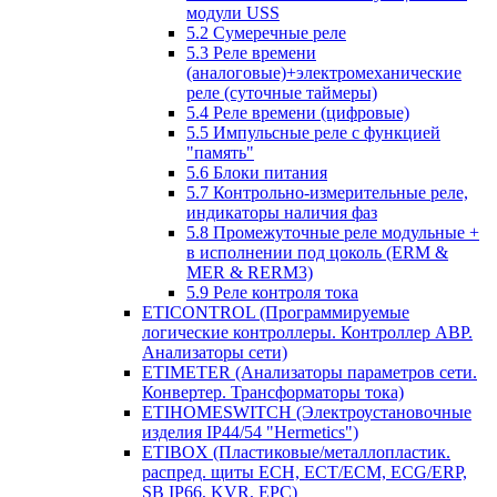
модули USS
5.2 Сумеречные реле
5.3 Реле времени
(аналоговые)+электромеханические
реле (суточные таймеры)
5.4 Реле времени (цифровые)
5.5 Импульсные реле с функцией
"память"
5.6 Блоки питания
5.7 Контрольно-измерительные реле,
индикаторы наличия фаз
5.8 Промежуточные реле модульные +
в исполнении под цоколь (ERM &
MER & RERM3)
5.9 Реле контроля тока
ETICONTROL (Программируемые
логические контроллеры. Контроллер АВР.
Анализаторы сети)
ETIMETER (Анализаторы параметров сети.
Конвертер. Трансформаторы тока)
ETIHOMESWITCH (Электроустановочные
изделия IP44/54 "Hermetics")
ETIBOX (Пластиковые/металлопластик.
распред. щиты ECH, ECT/ECM, ECG/ERP,
SB IP66, KVR, EPC)