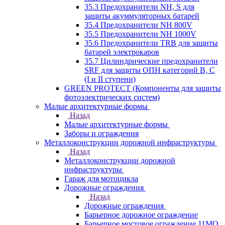
35.3 Предохранители NH, S для
защиты акуммуляторных батарей
35.4 Предохранители NH 800V
35.5 Предохранители NH 1000V
35.6 Предохранители TRB для защиты
батарей электрокаров
35.7 Цилиндрические предохранители
SRF для защиты ОПН категорий B, C
(I и II ступени)
GREEN PROTECT (Компоненты для защиты
фотоэлектрических систем)
Малые архитектурные формы
Назад
Малые архитектурные формы
Заборы и ограждения
Металлоконструкции дорожной инфраструктуры
Назад
Металлоконструкции дорожной
инфраструктуры
Гараж для мотоцикла
Дорожные ограждения
Назад
Дорожные ограждения
Барьерное дорожное ограждение
Барьерное мостовое ограждение 11МО