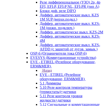
Реле дифференциальное (УЗО) 2р, 4р
EFI, EFI-P, EFI-P NL, EFI-PR (тип A)
Блоки диф. реле DIFO
Диффер. автоматические выкл. KZS
1M SUP (верхн.подкл.)
Диффер. автоматические выкл. KZS-
1M (нижн. подключ.)
Диффер. автоматическе выкл. KZS-2M
Диффер. автоматические выкл. KZS-
4M
Диффер. автоматические выкл. KZS-
AFDD (с защитой от дугов. замык.)
OSP-6 (Ограничители тока OSP-6)
EVESYS (Коммутационные устройства)
EVE - ETIREL (Релейное оборудование,
ERM&MER)
Назад
EVE - ETIREL (Релейное
оборудование, ERM&MER)
5.1 Диммеры
5.10 Реле контроля температуры
(термостаты)+датчики
5.11 Реле контроля уровня
жидкости+датчики
5.12 Сигнальные и коммутационные