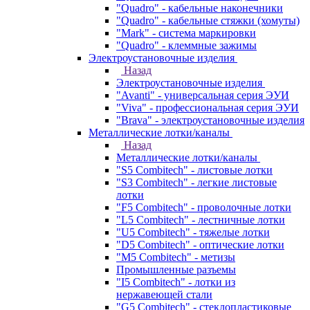
"Quadro" - кабельные наконечники
"Quadro" - кабельные стяжки (хомуты)
"Mark" - система маркировки
"Quadro" - клеммные зажимы
Электроустановочные изделия
Назад
Электроустановочные изделия
"Avanti" - универсальная серия ЭУИ
"Viva" - профессиональная серия ЭУИ
"Brava" - электроустановочные изделия
Металлические лотки/каналы
Назад
Металлические лотки/каналы
"S5 Combitech" - листовые лотки
"S3 Combitech" - легкие листовые
лотки
"F5 Combitech" - проволочные лотки
"L5 Combitech" - лестничные лотки
"U5 Combitech" - тяжелые лотки
"D5 Combitech" - оптические лотки
"M5 Combitech" - метизы
Промышленные разъемы
"I5 Combitech" - лотки из
нержавеющей стали
"G5 Combitech" - стеклопластиковые