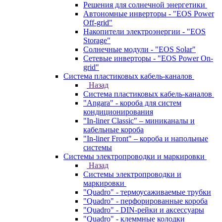
Решения для солнечной энергетики
Автономные инверторы - "EOS Power
Off-grid"
Накопители электроэнергии - "EOS
Storage"
Солнечные модули - "EOS Solar"
Сетевые инверторы - "EOS Power On-
grid"
Система пластиковых кабель-каналов
Назад
Система пластиковых кабель-каналов
"Angara" - короба для систем
кондиционирования
"In-liner Classic" – миниканалы и
кабельные короба
"In-liner Front" – короба и напольные
системы
Системы электропроводки и маркировки
Назад
Системы электропроводки и
маркировки
"Quadro" - термоусаживаемые трубки
"Quadro" - перфорированные короба
"Quadro" - DIN-рейки и аксессуары
"Quadro" - клеммные колодки