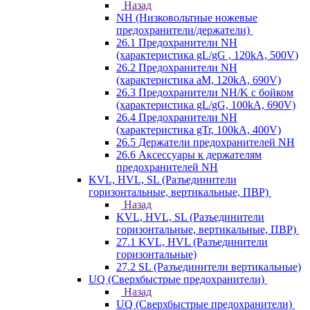
Назад
NH (Низковольтные ножевые
предохранители/держатели)
26.1 Предохранители NH
(характеристика gL/gG , 120kA, 500V)
26.2 Предохранители NH
(характеристика aM, 120kA, 690V)
26.3 Предохранители NH/K с бойком
(характеристика gL/gG, 100kA, 690V)
26.4 Предохранители NH
(характеристика gTr, 100kA, 400V)
26.5 Держатели предохранителей NH
26.6 Аксессуары к держателям
предохранителей NH
KVL, HVL, SL (Разъединители
горизонтальные, вертикальные, ПВР)
Назад
KVL, HVL, SL (Разъединители
горизонтальные, вертикальные, ПВР)
27.1 KVL, HVL (Разъединители
горизонтальные)
27.2 SL (Разъединители вертикальные)
UQ (Сверхбыстрые предохранители)
Назад
UQ (Сверхбыстрые предохранители)