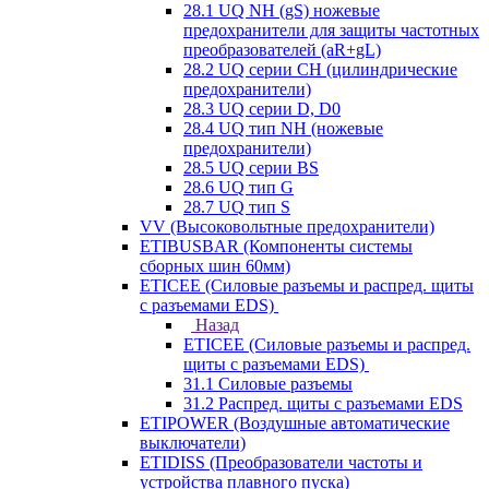
28.1 UQ NH (gS) ножевые
предохранители для защиты частотных
преобразователей (aR+gL)
28.2 UQ серии CH (цилиндрические
предохранители)
28.3 UQ серии D, D0
28.4 UQ тип NH (ножевые
предохранители)
28.5 UQ серии BS
28.6 UQ тип G
28.7 UQ тип S
VV (Высоковольтные предохранители)
ETIBUSBAR (Компоненты системы
сборных шин 60мм)
ETICEE (Силовые разъемы и распред. щиты
с разъемами EDS)
Назад
ETICEE (Силовые разъемы и распред.
щиты с разъемами EDS)
31.1 Силовые разъемы
31.2 Распред. щиты с разъемами EDS
ETIPOWER (Воздушные автоматические
выключатели)
ETIDISS (Преобразователи частоты и
устройства плавного пуска)