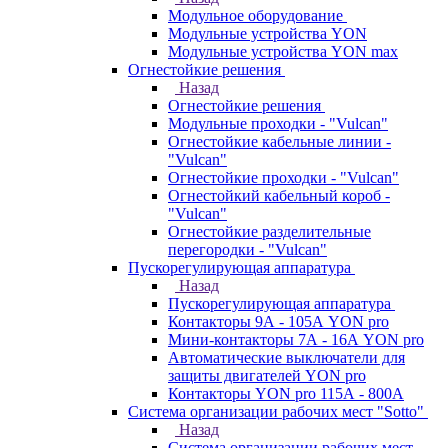
Модульное оборудование
Модульные устройства YON
Модульные устройства YON max
Огнестойкие решения
Назад
Огнестойкие решения
Модульные проходки - "Vulcan"
Огнестойкие кабельные линии -
"Vulcan"
Огнестойкие проходки - "Vulcan"
Огнестойкий кабельный короб -
"Vulcan"
Огнестойкие разделительные
перегородки - "Vulcan"
Пускорегулирующая аппаратура
Назад
Пускорегулирующая аппаратура
Контакторы 9А - 105А YON pro
Мини-контакторы 7А - 16А YON pro
Автоматические выключатели для
защиты двигателей YON pro
Контакторы YON pro 115А - 800А
Система организации рабочих мест "Sotto"
Назад
Система организации рабочих мест