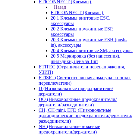
ETICONNECT (Клеммы)
Назад
ETICONNECT (Клеммы)
20.1 Клеммы винтовые ESC,
аксессуары
20.2 Клеммы пружинные ESP,
аксессуары
20.3 Клеммы пружинные ESH (push-
in), аксессуары
20.4 Клеммы винтовые SM, аксессуары
20.5 Маркировка (без нанесения),
шильдики, цена за 1шт
ETITEC (Ограничители перенапряжения,
УЗИП)
ETISIG (Светосигнальная арматура, кнопки,
переключатели)
D (Низковольтные предохранители/
держатели)
DO (Низковольтные предохранители/
держатели/разъединители)
CH, CH-mini, EFD (Низковольтные
цилиндрические предохранители/держатели/
разъединители)
NH (Низковольтные ножевые
предохранители/держатели)