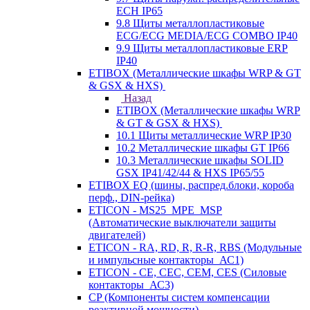
ECH IP65
9.8 Щиты металлопластиковые
ECG/ECG MEDIA/ECG COMBO IP40
9.9 Щиты металлопластиковые ERP
IP40
ETIBOX (Металлические шкафы WRP & GT
& GSX & HXS)
Назад
ETIBOX (Металлические шкафы WRP
& GT & GSX & HXS)
10.1 Щиты металлические WRP IP30
10.2 Металлические шкафы GT IP66
10.3 Металлические шкафы SOLID
GSX IP41/42/44 & HXS IP65/55
ETIBOX EQ (шины, распред.блоки, короба
перф., DIN-рейка)
ETICON - MS25_MPE_MSP
(Автоматические выключатели защиты
двигателей)
ETICON - RA, RD, R, R-R, RBS (Модульные
и импульсные контакторы_АС1)
ETICON - CE, CEC, CEM, CES (Силовые
контакторы_АС3)
CP (Компоненты систем компенсации
реактивной мощности)