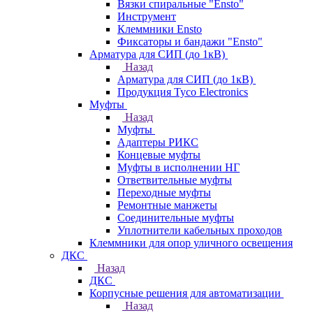
Вязки спиральные "Ensto"
Инструмент
Клеммники Ensto
Фиксаторы и бандажи "Ensto"
Арматура для СИП (до 1кВ)
Назад
Арматура для СИП (до 1кВ)
Продукция Tyco Electronics
Муфты
Назад
Муфты
Адаптеры РИКС
Концевые муфты
Муфты в исполнении НГ
Ответвительные муфты
Переходные муфты
Ремонтные манжеты
Соединительные муфты
Уплотнители кабельных проходов
Клеммники для опор уличного освещения
ДКС
Назад
ДКС
Корпусные решения для автоматизации
Назад