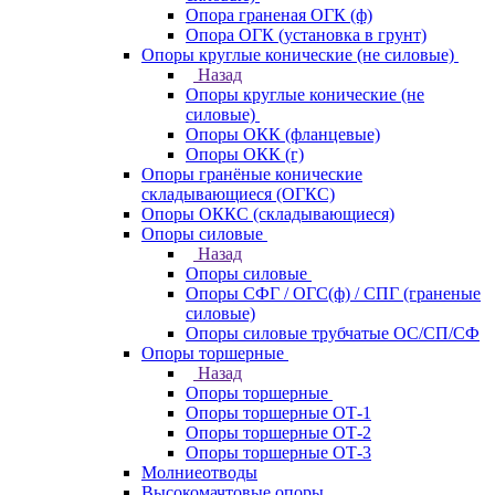
Опора граненая ОГК (ф)
Опора ОГК (установка в грунт)
Опоры круглые конические (не силовые)
Назад
Опоры круглые конические (не
силовые)
Опоры ОКК (фланцевые)
Опоры ОКК (г)
Опоры гранёные конические
складывающиеся (ОГКС)
Опоры ОККС (складывающиеся)
Опоры силовые
Назад
Опоры силовые
Опоры СФГ / ОГС(ф) / СПГ (граненые
силовые)
Опоры силовые трубчатые ОС/СП/СФ
Опоры торшерные
Назад
Опоры торшерные
Опоры торшерные ОТ-1
Опоры торшерные ОТ-2
Опоры торшерные ОТ-3
Молниеотводы
Высокомачтовые опоры