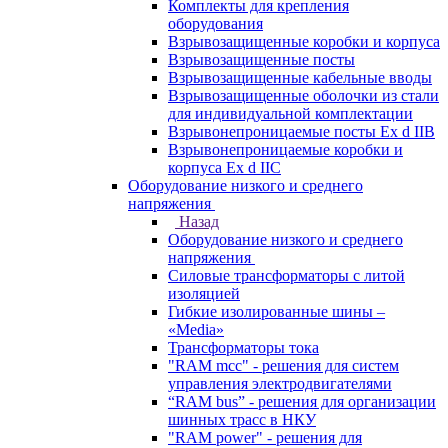
Комплекты для крепления
оборудования
Взрывозащищенные коробки и корпуса
Взрывозащищенные посты
Взрывозащищенные кабельные вводы
Взрывозащищенные оболочки из стали
для индивидуальной комплектации
Взрывонепроницаемые посты Ex d IIB
Взрывонепроницаемые коробки и
корпуса Ex d IIС
Оборудование низкого и среднего
напряжения
Назад
Оборудование низкого и среднего
напряжения
Силовые трансформаторы с литой
изоляцией
Гибкие изолированные шины –
«Media»
Трансформаторы тока
"RAM mcc" - решения для систем
управления электродвигателями
“RAM bus” - решения для организации
шинных трасс в НКУ
"RAM power" - решения для