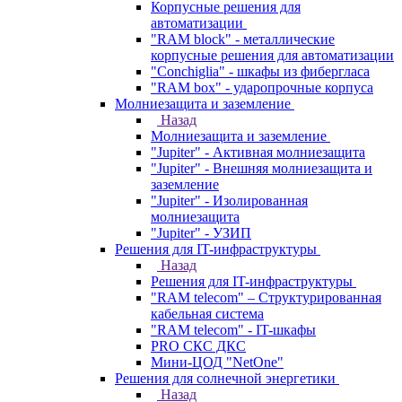
Корпусные решения для
автоматизации
"RAM block" - металлические
корпусные решения для автоматизации
"Conchiglia" - шкафы из фибергласа
"RAM box" - ударопрочные корпуса
Молниезащита и заземление
Назад
Молниезащита и заземление
"Jupiter" - Активная молниезащита
"Jupiter" - Внешняя молниезащита и
заземление
"Jupiter" - Изолированная
молниезащита
"Jupiter" - УЗИП
Решения для IT-инфраструктуры
Назад
Решения для IT-инфраструктуры
"RAM telecom" – Структурированная
кабельная система
"RAM telecom" - IT-шкафы
PRO СКС ДКС
Мини-ЦОД "NetOne"
Решения для солнечной энергетики
Назад