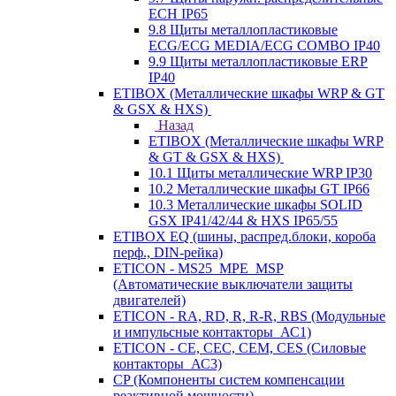
ECH IP65
9.8 Щиты металлопластиковые
ECG/ECG MEDIA/ECG COMBO IP40
9.9 Щиты металлопластиковые ERP
IP40
ETIBOX (Металлические шкафы WRP & GT
& GSX & HXS)
Назад
ETIBOX (Металлические шкафы WRP
& GT & GSX & HXS)
10.1 Щиты металлические WRP IP30
10.2 Металлические шкафы GT IP66
10.3 Металлические шкафы SOLID
GSX IP41/42/44 & HXS IP65/55
ETIBOX EQ (шины, распред.блоки, короба
перф., DIN-рейка)
ETICON - MS25_MPE_MSP
(Автоматические выключатели защиты
двигателей)
ETICON - RA, RD, R, R-R, RBS (Модульные
и импульсные контакторы_АС1)
ETICON - CE, CEC, CEM, CES (Силовые
контакторы_АС3)
CP (Компоненты систем компенсации
реактивной мощности)