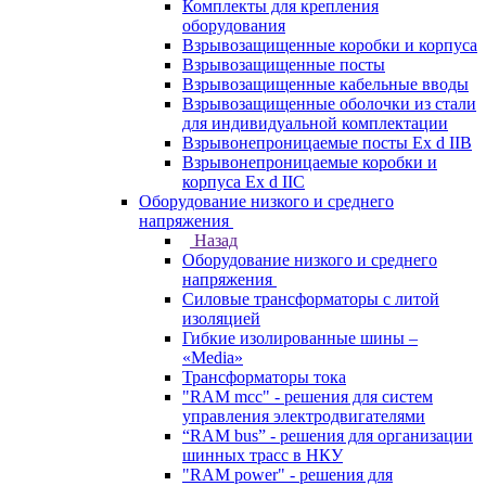
Комплекты для крепления
оборудования
Взрывозащищенные коробки и корпуса
Взрывозащищенные посты
Взрывозащищенные кабельные вводы
Взрывозащищенные оболочки из стали
для индивидуальной комплектации
Взрывонепроницаемые посты Ex d IIB
Взрывонепроницаемые коробки и
корпуса Ex d IIС
Оборудование низкого и среднего
напряжения
Назад
Оборудование низкого и среднего
напряжения
Силовые трансформаторы с литой
изоляцией
Гибкие изолированные шины –
«Media»
Трансформаторы тока
"RAM mcc" - решения для систем
управления электродвигателями
“RAM bus” - решения для организации
шинных трасс в НКУ
"RAM power" - решения для