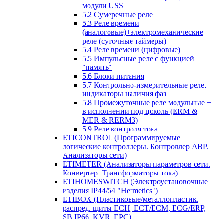
модули USS
5.2 Сумеречные реле
5.3 Реле времени
(аналоговые)+электромеханические
реле (суточные таймеры)
5.4 Реле времени (цифровые)
5.5 Импульсные реле с функцией
"память"
5.6 Блоки питания
5.7 Контрольно-измерительные реле,
индикаторы наличия фаз
5.8 Промежуточные реле модульные +
в исполнении под цоколь (ERM &
MER & RERM3)
5.9 Реле контроля тока
ETICONTROL (Программируемые
логические контроллеры. Контроллер АВР.
Анализаторы сети)
ETIMETER (Анализаторы параметров сети.
Конвертер. Трансформаторы тока)
ETIHOMESWITCH (Электроустановочные
изделия IP44/54 "Hermetics")
ETIBOX (Пластиковые/металлопластик.
распред. щиты ECH, ECT/ECM, ECG/ERP,
SB IP66, KVR, EPC)