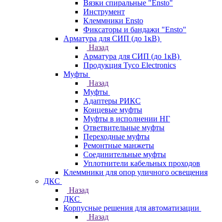
Вязки спиральные "Ensto"
Инструмент
Клеммники Ensto
Фиксаторы и бандажи "Ensto"
Арматура для СИП (до 1кВ)
Назад
Арматура для СИП (до 1кВ)
Продукция Tyco Electronics
Муфты
Назад
Муфты
Адаптеры РИКС
Концевые муфты
Муфты в исполнении НГ
Ответвительные муфты
Переходные муфты
Ремонтные манжеты
Соединительные муфты
Уплотнители кабельных проходов
Клеммники для опор уличного освещения
ДКС
Назад
ДКС
Корпусные решения для автоматизации
Назад