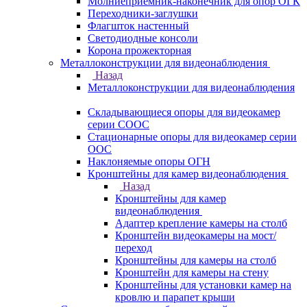
Молниеприемник-наконечник для опор ОГК
Переходники-заглушки
Флагшток настенный
Светодиодные консоли
Корона прожекторная
Металлоконструкции для видеонаблюдения
Назад
Металлоконструкции для видеонаблюдения
Складывающиеся опоры для видеокамер
серии СООС
Стационарные опоры для видеокамер серии
ООС
Наклоняемые опоры ОГН
Кронштейны для камер видеонаблюдения
Назад
Кронштейны для камер
видеонаблюдения
Адаптер крепление камеры на столб
Кронштейн видеокамеры на мост/
переход
Кронштейны для камеры на столб
Кронштейн для камеры на стену
Кронштейны для установки камер на
кровлю и парапет крыши