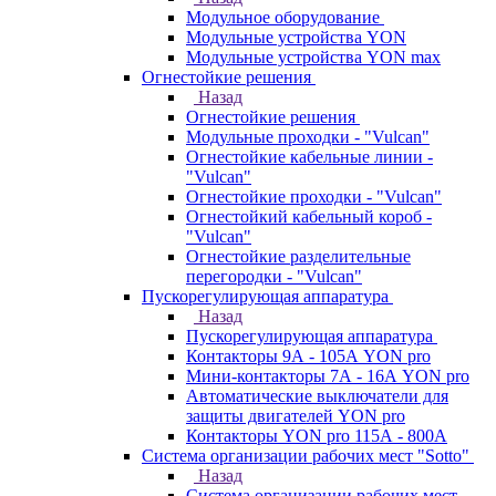
Модульное оборудование
Модульные устройства YON
Модульные устройства YON max
Огнестойкие решения
Назад
Огнестойкие решения
Модульные проходки - "Vulcan"
Огнестойкие кабельные линии -
"Vulcan"
Огнестойкие проходки - "Vulcan"
Огнестойкий кабельный короб -
"Vulcan"
Огнестойкие разделительные
перегородки - "Vulcan"
Пускорегулирующая аппаратура
Назад
Пускорегулирующая аппаратура
Контакторы 9А - 105А YON pro
Мини-контакторы 7А - 16А YON pro
Автоматические выключатели для
защиты двигателей YON pro
Контакторы YON pro 115А - 800А
Система организации рабочих мест "Sotto"
Назад
Система организации рабочих мест