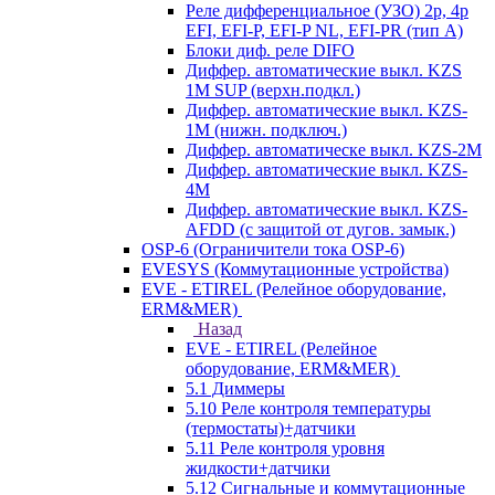
Реле дифференциальное (УЗО) 2р, 4р
EFI, EFI-P, EFI-P NL, EFI-PR (тип A)
Блоки диф. реле DIFO
Диффер. автоматические выкл. KZS
1M SUP (верхн.подкл.)
Диффер. автоматические выкл. KZS-
1M (нижн. подключ.)
Диффер. автоматическе выкл. KZS-2M
Диффер. автоматические выкл. KZS-
4M
Диффер. автоматические выкл. KZS-
AFDD (с защитой от дугов. замык.)
OSP-6 (Ограничители тока OSP-6)
EVESYS (Коммутационные устройства)
EVE - ETIREL (Релейное оборудование,
ERM&MER)
Назад
EVE - ETIREL (Релейное
оборудование, ERM&MER)
5.1 Диммеры
5.10 Реле контроля температуры
(термостаты)+датчики
5.11 Реле контроля уровня
жидкости+датчики
5.12 Сигнальные и коммутационные