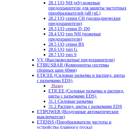
28.1 UQ NH (gS) ножевые
предохранители для защиты частотных
преобразователей (aR+gL)
28.2 UQ серии CH (цилиндрические
предохранители)
28.3 UQ серии D, D0
28.4 UQ тип NH (ножевые
предохранители)
28.5 UQ серии BS
28.6 UQ тип G
28.7 UQ тип S
VV (Высоковольтные предохранители)
ETIBUSBAR (Компоненты системы
сборных шин 60мм)
ETICEE (Силовые разъемы и распред. щиты
с разъемами EDS)
Назад
ETICEE (Силовые разъемы и распред.
щиты с разъемами EDS)
31.1 Силовые разъемы
31.2 Распред. щиты с разъемами EDS
ETIPOWER (Воздушные автоматические
выключатели)
ETIDISS (Преобразователи частоты и
устройства плавного пуска)