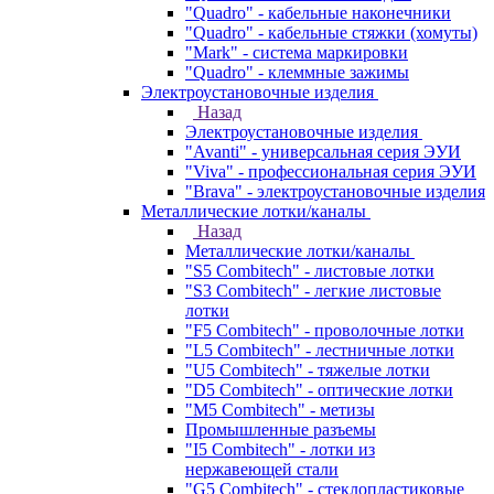
"Quadro" - кабельные наконечники
"Quadro" - кабельные стяжки (хомуты)
"Mark" - система маркировки
"Quadro" - клеммные зажимы
Электроустановочные изделия
Назад
Электроустановочные изделия
"Avanti" - универсальная серия ЭУИ
"Viva" - профессиональная серия ЭУИ
"Brava" - электроустановочные изделия
Металлические лотки/каналы
Назад
Металлические лотки/каналы
"S5 Combitech" - листовые лотки
"S3 Combitech" - легкие листовые
лотки
"F5 Combitech" - проволочные лотки
"L5 Combitech" - лестничные лотки
"U5 Combitech" - тяжелые лотки
"D5 Combitech" - оптические лотки
"M5 Combitech" - метизы
Промышленные разъемы
"I5 Combitech" - лотки из
нержавеющей стали
"G5 Combitech" - стеклопластиковые