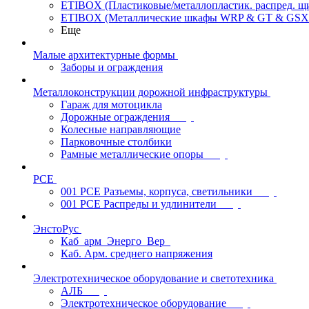
ETIBOX (Пластиковые/металлопластик. распред. 
ETIBOX (Металлические шкафы WRP & GT & GSX
Еще
Малые архитектурные формы
Заборы и ограждения
Металлоконструкции дорожной инфраструктуры
Гараж для мотоцикла
Дорожные ограждения
Колесные направляющие
Парковочные столбики
Рамные металлические опоры
PCE
001 PCE Разъемы, корпуса, светильники
001 PCE Распреды и удлинители
ЭнстоРус
Каб_арм_Энерго_Вер_
Каб. Арм. среднего напряжения
Электротехническое оборудование и светотехника
АЛБ
Электротехническое оборудование