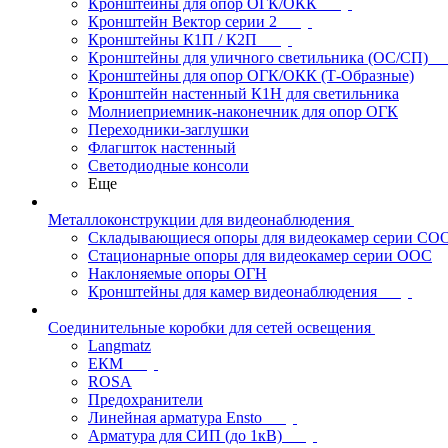
Кронштейны для опор ОГК/ОКК
Кронштейн Вектор серии 2
Кронштейны К1П / К2П
Кронштейны для уличного светильника (ОС/СП)
Кронштейны для опор ОГК/ОКК (Т-Образные)
Кронштейн настенный К1Н для светильника
Молниеприемник-наконечник для опор ОГК
Переходники-заглушки
Флагшток настенный
Светодиодные консоли
Еще
Металлоконструкции для видеонаблюдения
Складывающиеся опоры для видеокамер серии СО
Стационарные опоры для видеокамер серии ООС
Наклоняемые опоры ОГН
Кронштейны для камер видеонаблюдения
Соединительные коробки для сетей освещения
Langmatz
ЕКМ
ROSA
Предохранители
Линейная арматура Ensto
Арматура для СИП (до 1кВ)