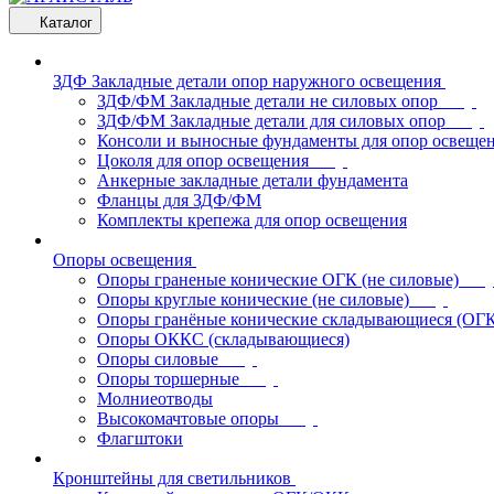
Каталог
ЗДФ Закладные детали опор наружного освещения
ЗДФ/ФМ Закладные детали не силовых опор
ЗДФ/ФМ Закладные детали для силовых опор
Консоли и выносные фундаменты для опор освеще
Цоколя для опор освещения
Анкерные закладные детали фундамента
Фланцы для ЗДФ/ФМ
Комплекты крепежа для опор освещения
Опоры освещения
Опоры граненые конические ОГК (не силовые)
Опоры круглые конические (не силовые)
Опоры гранёные конические складывающиеся (ОГ
Опоры ОККС (складывающиеся)
Опоры силовые
Опоры торшерные
Молниеотводы
Высокомачтовые опоры
Флагштоки
Кронштейны для светильников