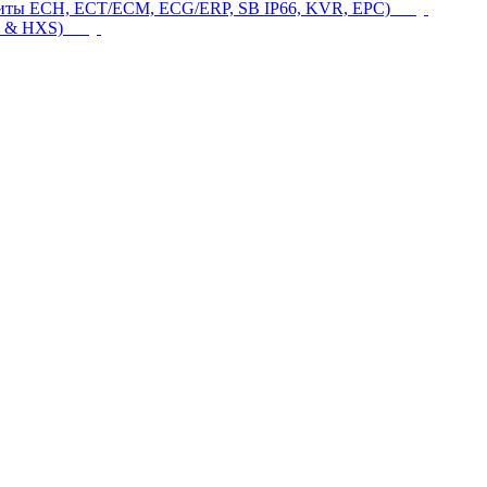
щиты ECH, ECT/ECM, ECG/ERP, SB IP66, KVR, EPC)
 & HXS)