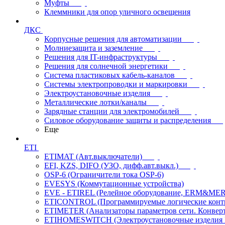
Муфты
Клеммники для опор уличного освещения
ДКС
Корпусные решения для автоматизации
Молниезащита и заземление
Решения для IT-инфраструктуры
Решения для солнечной энергетики
Система пластиковых кабель-каналов
Системы электропроводки и маркировки
Электроустановочные изделия
Металлические лотки/каналы
Зарядные станции для электромобилей
Силовое оборудование защиты и распределения
Еще
ETI
ETIMAT (Авт.выключатели)
EFI, KZS, DIFO (УЗО, дифф.авт.выкл.)
OSP-6 (Ограничители тока OSP-6)
EVESYS (Коммутационные устройства)
EVE - ETIREL (Релейное оборудование, ERM&MER
ETICONTROL (Программируемые логические контро
ETIMETER (Анализаторы параметров сети. Конверт
ETIHOMESWITCH (Электроустановочные изделия IP