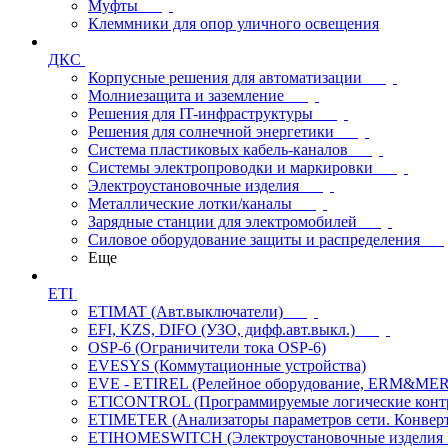
Муфты
Клеммники для опор уличного освещения
ДКС
Корпусные решения для автоматизации
Молниезащита и заземление
Решения для IT-инфраструктуры
Решения для солнечной энергетики
Система пластиковых кабель-каналов
Системы электропроводки и маркировки
Электроустановочные изделия
Металлические лотки/каналы
Зарядные станции для электромобилей
Силовое оборудование защиты и распределения
Еще
ETI
ETIMAT (Авт.выключатели)
EFI, KZS, DIFO (УЗО, дифф.авт.выкл.)
OSP-6 (Ограничители тока OSP-6)
EVESYS (Коммутационные устройства)
EVE - ETIREL (Релейное оборудование, ERM&MER
ETICONTROL (Программируемые логические контро
ETIMETER (Анализаторы параметров сети. Конверт
ETIHOMESWITCH (Электроустановочные изделия IP