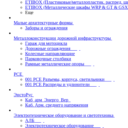
ETIBOX (Пластиковые/металлопластик. распред. 
ETIBOX (Металлические шкафы WRP & GT & GSX
Еще
Малые архитектурные формы
Заборы и ограждения
Металлоконструкции дорожной инфраструктуры
Гараж для мотоцикла
Дорожные ограждения
Колесные направляющие
Парковочные столбики
Рамные металлические опоры
PCE
001 PCE Разъемы, корпуса, светильники
001 PCE Распреды и удлинители
ЭнстоРус
Каб_арм_Энерго_Вер_
Каб. Арм. среднего напряжения
Электротехническое оборудование и светотехника
АЛБ
Электротехническое оборудование