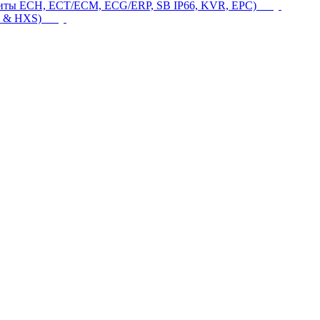
щиты ECH, ECT/ECM, ECG/ERP, SB IP66, KVR, EPC)
 & HXS)