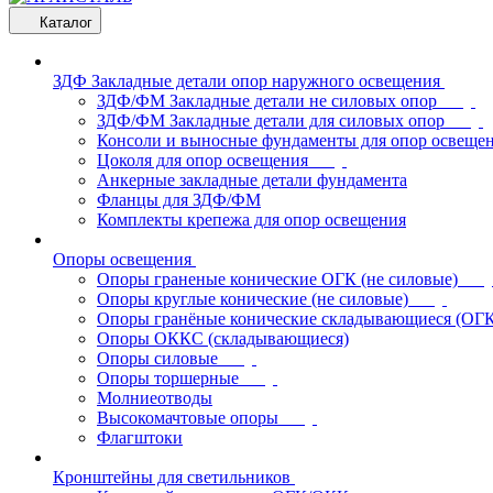
Каталог
ЗДФ Закладные детали опор наружного освещения
ЗДФ/ФМ Закладные детали не силовых опор
ЗДФ/ФМ Закладные детали для силовых опор
Консоли и выносные фундаменты для опор освеще
Цоколя для опор освещения
Анкерные закладные детали фундамента
Фланцы для ЗДФ/ФМ
Комплекты крепежа для опор освещения
Опоры освещения
Опоры граненые конические ОГК (не силовые)
Опоры круглые конические (не силовые)
Опоры гранёные конические складывающиеся (ОГ
Опоры ОККС (складывающиеся)
Опоры силовые
Опоры торшерные
Молниеотводы
Высокомачтовые опоры
Флагштоки
Кронштейны для светильников