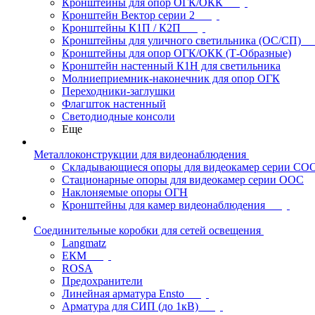
Кронштейны для опор ОГК/ОКК
Кронштейн Вектор серии 2
Кронштейны К1П / К2П
Кронштейны для уличного светильника (ОС/СП)
Кронштейны для опор ОГК/ОКК (Т-Образные)
Кронштейн настенный К1Н для светильника
Молниеприемник-наконечник для опор ОГК
Переходники-заглушки
Флагшток настенный
Светодиодные консоли
Еще
Металлоконструкции для видеонаблюдения
Складывающиеся опоры для видеокамер серии СО
Стационарные опоры для видеокамер серии ООС
Наклоняемые опоры ОГН
Кронштейны для камер видеонаблюдения
Соединительные коробки для сетей освещения
Langmatz
ЕКМ
ROSA
Предохранители
Линейная арматура Ensto
Арматура для СИП (до 1кВ)