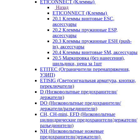
ETICONNECT (Клеммы)
Назад
ETICONNECT (Клеммы)
20.1 Клеммы винтовые ESC,
аксессуары
20.2 Клеммы пружинные ESP,
аксессуары
20.3 Клеммы пружинные ESH (push-
in), аксессуары
20.4 Клеммы винтовые SM, аксессуары
20.5 Маркировка (без нанесения),
шильдики, цена за 1шт
ETITEC (Ограничители перенапряжения,
УЗИП)
ETISIG (Светосигнальная арматура, кнопки,
переключатели)
D (Низковольтные предохранители/
держатели)
DO (Низковольтные предохранители/
держатели/разъединители)
CH, CH-mini, EFD (Низковольтные
цилиндрические предохранители/держатели/
разъединители)
NH (Низковольтные ножевые
предохранители/держатели)