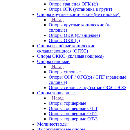
Опора граненая ОГК (ф)
Опора ОГК (установка в грунт)
Опоры круглые конические (не силовые)
Назад
Опоры круглые конические (не
силовые)
Опоры ОКК (фланцевые)
Опоры ОКК (г)
Опоры гранёные конические
складывающиеся (ОГКС)
Опоры ОККС (складывающиеся)
Опоры силовые
Назад
Опоры силовые
Опоры СФГ / ОГС(ф) / СПГ (граненые
силовые)
Опоры силовые трубчатые ОС/СП/СФ
Опоры торшерные
Назад
Опоры торшерные
Опоры торшерные ОТ-1
Опоры торшерные ОТ-2
Опоры торшерные ОТ-3
Молниеотводы
Высокомачтовые опоры