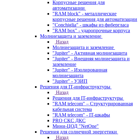
Корпусные решения для
автоматизации
"RAM block" - металлические
корпусные решения для автоматизации
"Conchiglia" - шкафы из фибергласа
"RAM box" - ударопрочные корпуса
Молниезащита и заземление
Назад
Молниезащита и заземление
"Jupiter" - Активная молниезащита
"Jupiter" - Внешняя молниезащита и
заземление
"Jupiter" - Изолированная
молниезащита
"Jupiter" - УЗИП
Решения для IT-инфраструктуры
Назад
Решения для IT-инфраструктуры
"RAM telecom" – Структурированная
кабельная система
"RAM telecom" - IT-шкафы
PRO СКС ДКС
Мини-ЦОД "NetOne"
Решения для солнечной энергетики
Назад