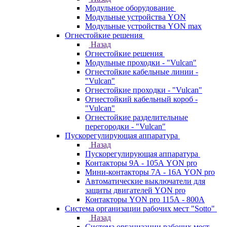
Модульное оборудование
Модульные устройства YON
Модульные устройства YON max
Огнестойкие решения
Назад
Огнестойкие решения
Модульные проходки - "Vulcan"
Огнестойкие кабельные линии -
"Vulcan"
Огнестойкие проходки - "Vulcan"
Огнестойкий кабельный короб -
"Vulcan"
Огнестойкие разделительные
перегородки - "Vulcan"
Пускорегулирующая аппаратура
Назад
Пускорегулирующая аппаратура
Контакторы 9А - 105А YON pro
Мини-контакторы 7А - 16А YON pro
Автоматические выключатели для
защиты двигателей YON pro
Контакторы YON pro 115А - 800А
Система организации рабочих мест "Sotto"
Назад
Система организации рабочих мест