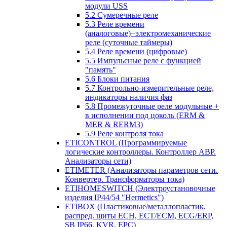
модули USS
5.2 Сумеречные реле
5.3 Реле времени
(аналоговые)+электромеханические
реле (суточные таймеры)
5.4 Реле времени (цифровые)
5.5 Импульсные реле с функцией
"память"
5.6 Блоки питания
5.7 Контрольно-измерительные реле,
индикаторы наличия фаз
5.8 Промежуточные реле модульные +
в исполнении под цоколь (ERM &
MER & RERM3)
5.9 Реле контроля тока
ETICONTROL (Программируемые
логические контроллеры. Контроллер АВР.
Анализаторы сети)
ETIMETER (Анализаторы параметров сети.
Конвертер. Трансформаторы тока)
ETIHOMESWITCH (Электроустановочные
изделия IP44/54 "Hermetics")
ETIBOX (Пластиковые/металлопластик.
распред. щиты ECH, ECT/ECM, ECG/ERP,
SB IP66, KVR, EPC)