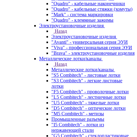
"Quadro" - кабельные наконечники
"Quadro" - кабельные стяжки (хомуты)
"Mark" - система маркировки
"Quadro" - клеммные зажимы
Электроустановочные изделия
Назад
Электроустановочные изделия
"Avanti" - универсальная серия ЭУИ
"Viva" - профессиональная серия ЭУИ
"Brava" - электроустановочные изделия
Металлические лотки/каналы
Назад
Металлические лотки/каналы
"S5 Combitech" - листовые лотки
"S3 Combitech" - легкие листовые
лотки
"F5 Combitech" - проволочные лотки
"L5 Combitech" - лестничные лотки
"U5 Combitech" - тяжелые лотки
"D5 Combitech" - оптические лотки
"M5 Combitech" - метизы
Промышленные разъемы
"I5 Combitech" - лотки из
нержавеющей стали
"G5 Combitech" - стеклопластиковые