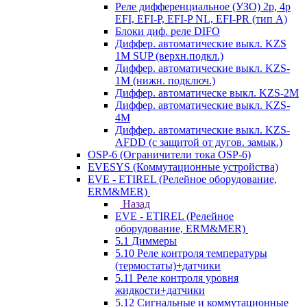
Реле дифференциальное (УЗО) 2р, 4р
EFI, EFI-P, EFI-P NL, EFI-PR (тип A)
Блоки диф. реле DIFO
Диффер. автоматические выкл. KZS
1M SUP (верхн.подкл.)
Диффер. автоматические выкл. KZS-
1M (нижн. подключ.)
Диффер. автоматическе выкл. KZS-2M
Диффер. автоматические выкл. KZS-
4M
Диффер. автоматические выкл. KZS-
AFDD (с защитой от дугов. замык.)
OSP-6 (Ограничители тока OSP-6)
EVESYS (Коммутационные устройства)
EVE - ETIREL (Релейное оборудование,
ERM&MER)
Назад
EVE - ETIREL (Релейное
оборудование, ERM&MER)
5.1 Диммеры
5.10 Реле контроля температуры
(термостаты)+датчики
5.11 Реле контроля уровня
жидкости+датчики
5.12 Сигнальные и коммутационные