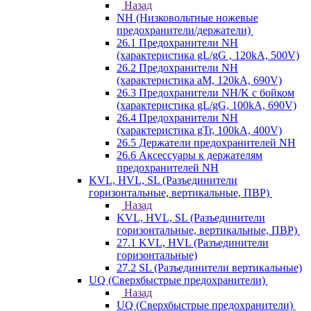
Назад
NH (Низковольтные ножевые
предохранители/держатели)
26.1 Предохранители NH
(характеристика gL/gG , 120kA, 500V)
26.2 Предохранители NH
(характеристика aM, 120kA, 690V)
26.3 Предохранители NH/K с бойком
(характеристика gL/gG, 100kA, 690V)
26.4 Предохранители NH
(характеристика gTr, 100kA, 400V)
26.5 Держатели предохранителей NH
26.6 Аксессуары к держателям
предохранителей NH
KVL, HVL, SL (Разъединители
горизонтальные, вертикальные, ПВР)
Назад
KVL, HVL, SL (Разъединители
горизонтальные, вертикальные, ПВР)
27.1 KVL, HVL (Разъединители
горизонтальные)
27.2 SL (Разъединители вертикальные)
UQ (Сверхбыстрые предохранители)
Назад
UQ (Сверхбыстрые предохранители)