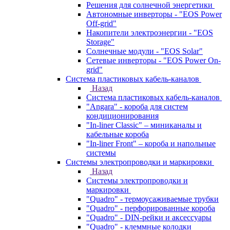
Решения для солнечной энергетики
Автономные инверторы - "EOS Power
Off-grid"
Накопители электроэнергии - "EOS
Storage"
Солнечные модули - "EOS Solar"
Сетевые инверторы - "EOS Power On-
grid"
Система пластиковых кабель-каналов
Назад
Система пластиковых кабель-каналов
"Angara" - короба для систем
кондиционирования
"In-liner Classic" – миниканалы и
кабельные короба
"In-liner Front" – короба и напольные
системы
Системы электропроводки и маркировки
Назад
Системы электропроводки и
маркировки
"Quadro" - термоусаживаемые трубки
"Quadro" - перфорированные короба
"Quadro" - DIN-рейки и аксессуары
"Quadro" - клеммные колодки