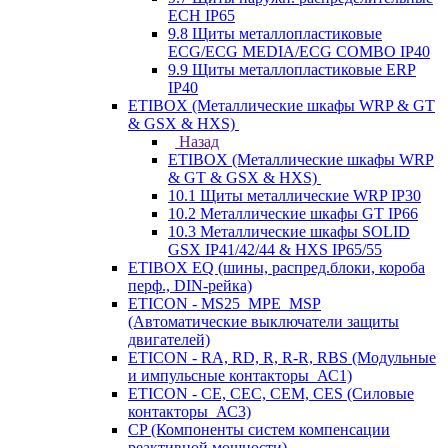
ECH IP65
9.8 Щиты металлопластиковые
ECG/ECG MEDIA/ECG COMBO IP40
9.9 Щиты металлопластиковые ERP
IP40
ETIBOX (Металлические шкафы WRP & GT
& GSX & HXS)
Назад
ETIBOX (Металлические шкафы WRP
& GT & GSX & HXS)
10.1 Щиты металлические WRP IP30
10.2 Металлические шкафы GT IP66
10.3 Металлические шкафы SOLID
GSX IP41/42/44 & HXS IP65/55
ETIBOX EQ (шины, распред.блоки, короба
перф., DIN-рейка)
ETICON - MS25_MPE_MSP
(Автоматические выключатели защиты
двигателей)
ETICON - RA, RD, R, R-R, RBS (Модульные
и импульсные контакторы_АС1)
ETICON - CE, CEC, CEM, CES (Силовые
контакторы_АС3)
CP (Компоненты систем компенсации
реактивной мощности)