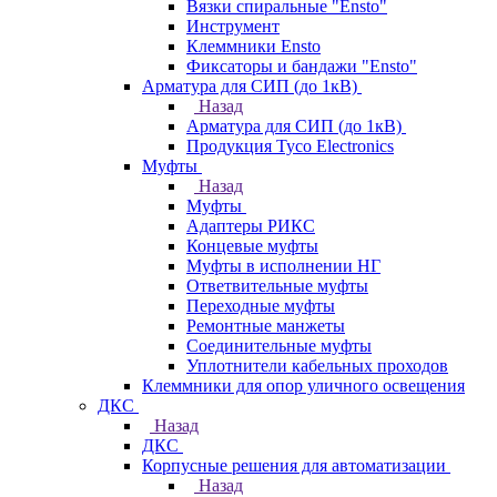
Вязки спиральные "Ensto"
Инструмент
Клеммники Ensto
Фиксаторы и бандажи "Ensto"
Арматура для СИП (до 1кВ)
Назад
Арматура для СИП (до 1кВ)
Продукция Tyco Electronics
Муфты
Назад
Муфты
Адаптеры РИКС
Концевые муфты
Муфты в исполнении НГ
Ответвительные муфты
Переходные муфты
Ремонтные манжеты
Соединительные муфты
Уплотнители кабельных проходов
Клеммники для опор уличного освещения
ДКС
Назад
ДКС
Корпусные решения для автоматизации
Назад