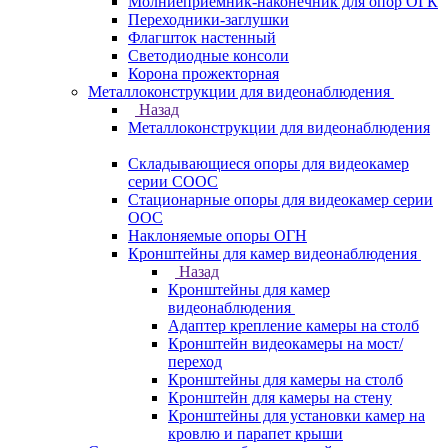
Молниеприемник-наконечник для опор ОГК
Переходники-заглушки
Флагшток настенный
Светодиодные консоли
Корона прожекторная
Металлоконструкции для видеонаблюдения
Назад
Металлоконструкции для видеонаблюдения
Складывающиеся опоры для видеокамер
серии СООС
Стационарные опоры для видеокамер серии
ООС
Наклоняемые опоры ОГН
Кронштейны для камер видеонаблюдения
Назад
Кронштейны для камер
видеонаблюдения
Адаптер крепление камеры на столб
Кронштейн видеокамеры на мост/
переход
Кронштейны для камеры на столб
Кронштейн для камеры на стену
Кронштейны для установки камер на
кровлю и парапет крыши