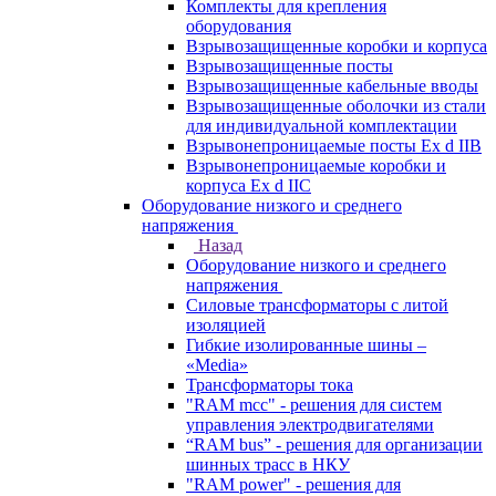
Комплекты для крепления
оборудования
Взрывозащищенные коробки и корпуса
Взрывозащищенные посты
Взрывозащищенные кабельные вводы
Взрывозащищенные оболочки из стали
для индивидуальной комплектации
Взрывонепроницаемые посты Ex d IIB
Взрывонепроницаемые коробки и
корпуса Ex d IIС
Оборудование низкого и среднего
напряжения
Назад
Оборудование низкого и среднего
напряжения
Силовые трансформаторы с литой
изоляцией
Гибкие изолированные шины –
«Media»
Трансформаторы тока
"RAM mcc" - решения для систем
управления электродвигателями
“RAM bus” - решения для организации
шинных трасс в НКУ
"RAM power" - решения для