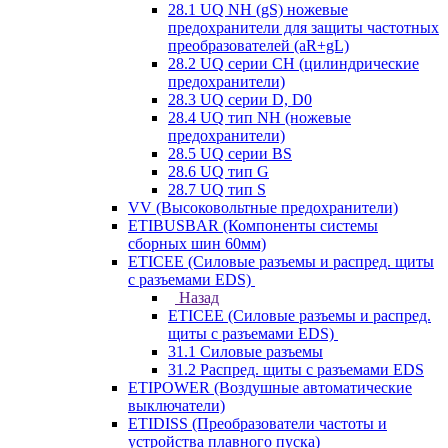
28.1 UQ NH (gS) ножевые
предохранители для защиты частотных
преобразователей (aR+gL)
28.2 UQ серии CH (цилиндрические
предохранители)
28.3 UQ серии D, D0
28.4 UQ тип NH (ножевые
предохранители)
28.5 UQ серии BS
28.6 UQ тип G
28.7 UQ тип S
VV (Высоковольтные предохранители)
ETIBUSBAR (Компоненты системы
сборных шин 60мм)
ETICEE (Силовые разъемы и распред. щиты
с разъемами EDS)
Назад
ETICEE (Силовые разъемы и распред.
щиты с разъемами EDS)
31.1 Силовые разъемы
31.2 Распред. щиты с разъемами EDS
ETIPOWER (Воздушные автоматические
выключатели)
ETIDISS (Преобразователи частоты и
устройства плавного пуска)