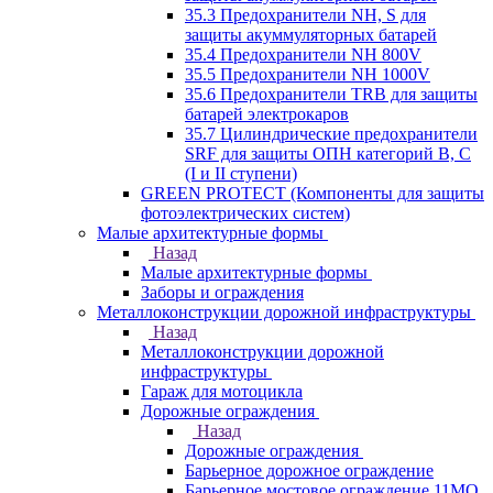
35.3 Предохранители NH, S для
защиты акуммуляторных батарей
35.4 Предохранители NH 800V
35.5 Предохранители NH 1000V
35.6 Предохранители TRB для защиты
батарей электрокаров
35.7 Цилиндрические предохранители
SRF для защиты ОПН категорий B, C
(I и II ступени)
GREEN PROTECT (Компоненты для защиты
фотоэлектрических систем)
Малые архитектурные формы
Назад
Малые архитектурные формы
Заборы и ограждения
Металлоконструкции дорожной инфраструктуры
Назад
Металлоконструкции дорожной
инфраструктуры
Гараж для мотоцикла
Дорожные ограждения
Назад
Дорожные ограждения
Барьерное дорожное ограждение
Барьерное мостовое ограждение 11МО