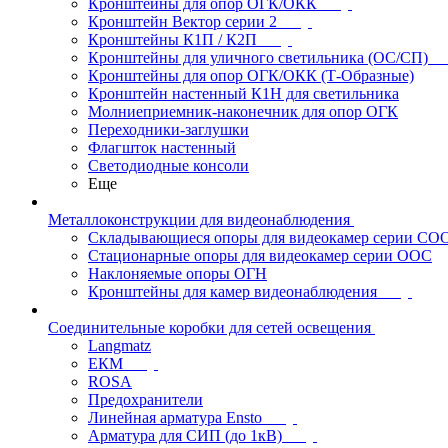
Кронштейны для опор ОГК/ОКК
Кронштейн Вектор серии 2
Кронштейны К1П / К2П
Кронштейны для уличного светильника (ОС/СП)
Кронштейны для опор ОГК/ОКК (Т-Образные)
Кронштейн настенный К1Н для светильника
Молниеприемник-наконечник для опор ОГК
Переходники-заглушки
Флагшток настенный
Светодиодные консоли
Еще
Металлоконструкции для видеонаблюдения
Складывающиеся опоры для видеокамер серии СО
Стационарные опоры для видеокамер серии ООС
Наклоняемые опоры ОГН
Кронштейны для камер видеонаблюдения
Соединительные коробки для сетей освещения
Langmatz
ЕКМ
ROSA
Предохранители
Линейная арматура Ensto
Арматура для СИП (до 1кВ)