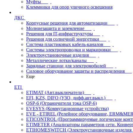
Муфты
Клеммники для опор уличного освещения
ДКС
Корпусные решения для автоматизации
Молниезащита и заземление
Решения для IT-инфраструктуры
Решения для солнечной энергетики
Система пластиковых кабель-каналов
Системы электропроводки и маркировки
Электроустановочные изделия
Металлические лотки/каналы
Зарядные станции для электромобилей
Силовое оборудование защиты и распределения
Еще
ETI
ETIMAT (Авт.выключатели)
EFI, KZS, DIFO (УЗО, дифф.авт.выкл.)
OSP-6 (Ограничители тока OSP-6)
EVESYS (Коммутационные устройства)
EVE - ETIREL (Релейное оборудование, ERM&MER
ETICONTROL (Программируемые логические контро
ETIMETER (Анализаторы параметров сети. Конверт
ETIHOMESWITCH (Электроустановочные изделия IP