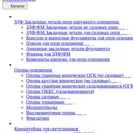
Каталог
ЗДФ Закладные детали опор наружного освещения
ЗДФ/ФМ Закладные детали не силовых опор
ЗДФ/ФМ Закладные детали для силовых опор
Консоли и выносные фундаменты для опор освеще
Цоколя для опор освещения
Анкерные закладные детали фундамента
Фланцы для ЗДФ/ФМ
Комплекты крепежа для опор освещения
Опоры освещения
Опоры граненые конические ОГК (не силовые)
Опоры круглые конические (не силовые)
Опоры гранёные конические складывающиеся (ОГ
Опоры ОККС (складывающиеся)
Опоры силовые
Опоры торшерные
Молниеотводы
Высокомачтовые опоры
Флагштоки
Кронштейны для светильников