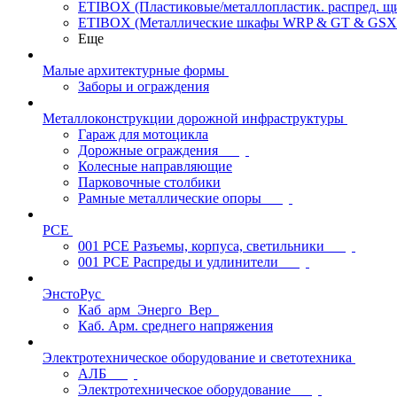
ETIBOX (Пластиковые/металлопластик. распред. 
ETIBOX (Металлические шкафы WRP & GT & GSX
Еще
Малые архитектурные формы
Заборы и ограждения
Металлоконструкции дорожной инфраструктуры
Гараж для мотоцикла
Дорожные ограждения
Колесные направляющие
Парковочные столбики
Рамные металлические опоры
PCE
001 PCE Разъемы, корпуса, светильники
001 PCE Распреды и удлинители
ЭнстоРус
Каб_арм_Энерго_Вер_
Каб. Арм. среднего напряжения
Электротехническое оборудование и светотехника
АЛБ
Электротехническое оборудование