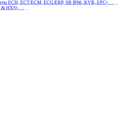
щиты ECH, ECT/ECM, ECG/ERP, SB IP66, KVR, EPC)
 & HXS)