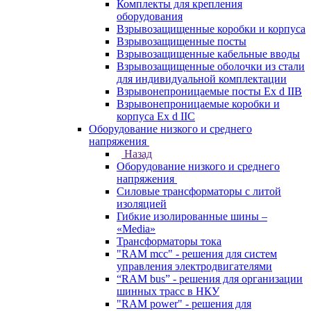
Комплекты для крепления
оборудования
Взрывозащищенные коробки и корпуса
Взрывозащищенные посты
Взрывозащищенные кабельные вводы
Взрывозащищенные оболочки из стали
для индивидуальной комплектации
Взрывонепроницаемые посты Ex d IIB
Взрывонепроницаемые коробки и
корпуса Ex d IIС
Оборудование низкого и среднего
напряжения
Назад
Оборудование низкого и среднего
напряжения
Силовые трансформаторы с литой
изоляцией
Гибкие изолированные шины –
«Media»
Трансформаторы тока
"RAM mcc" - решения для систем
управления электродвигателями
“RAM bus” - решения для организации
шинных трасс в НКУ
"RAM power" - решения для