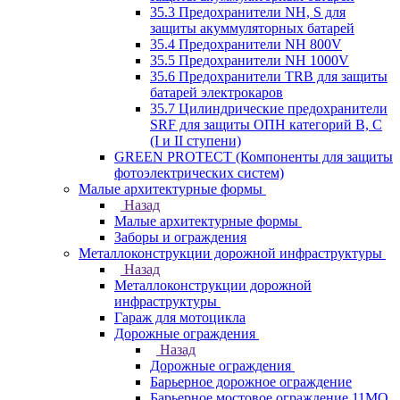
35.3 Предохранители NH, S для
защиты акуммуляторных батарей
35.4 Предохранители NH 800V
35.5 Предохранители NH 1000V
35.6 Предохранители TRB для защиты
батарей электрокаров
35.7 Цилиндрические предохранители
SRF для защиты ОПН категорий B, C
(I и II ступени)
GREEN PROTECT (Компоненты для защиты
фотоэлектрических систем)
Малые архитектурные формы
Назад
Малые архитектурные формы
Заборы и ограждения
Металлоконструкции дорожной инфраструктуры
Назад
Металлоконструкции дорожной
инфраструктуры
Гараж для мотоцикла
Дорожные ограждения
Назад
Дорожные ограждения
Барьерное дорожное ограждение
Барьерное мостовое ограждение 11МО