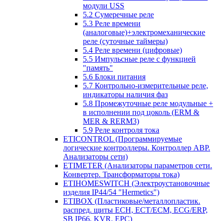
модули USS
5.2 Сумеречные реле
5.3 Реле времени
(аналоговые)+электромеханические
реле (суточные таймеры)
5.4 Реле времени (цифровые)
5.5 Импульсные реле с функцией
"память"
5.6 Блоки питания
5.7 Контрольно-измерительные реле,
индикаторы наличия фаз
5.8 Промежуточные реле модульные +
в исполнении под цоколь (ERM &
MER & RERM3)
5.9 Реле контроля тока
ETICONTROL (Программируемые
логические контроллеры. Контроллер АВР.
Анализаторы сети)
ETIMETER (Анализаторы параметров сети.
Конвертер. Трансформаторы тока)
ETIHOMESWITCH (Электроустановочные
изделия IP44/54 "Hermetics")
ETIBOX (Пластиковые/металлопластик.
распред. щиты ECH, ECT/ECM, ECG/ERP,
SB IP66, KVR, EPC)