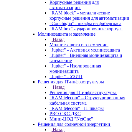
Корпусные решения для
автоматизации
"RAM block" - металлические
корпусные решения для автоматизации
"Conchiglia" - шкафы из фибергласа
"RAM box" - ударопрочные корпуса
Молниезащита и заземление
Назад
Молниезащита и заземление
"Jupiter" - Активная молниезащита
"Jupiter" - Внешняя молниезащита и
заземление
"Jupiter" - Изолированная
молниезащита
"Jupiter" - УЗИП
Решения для IT-инфраструктуры
Назад
Решения для IT-инфраструктуры
"RAM telecom" – Структурированная
кабельная система
"RAM telecom" - IT-шкафы
PRO СКС ДКС
Мини-ЦОД "NetOne"
Решения для солнечной энергетики
Назад