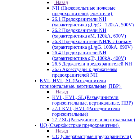
Назад
NH (Низковольтные ножевые
предохранители/держатели)
26.1 Предохранители NH
(характеристика gL/gG , 120kA, 500V)
26.2 Предохранители NH
(характеристика aM, 120kA, 690V)
26.3 Предохранители NH/K с бойком
(характеристика gL/gG, 100kA, 690V)
26.4 Предохранители NH
(характеристика gTr, 100kA, 400V)
26.5 Держатели предохранителей NH
26.6 Аксессуары к держателям
предохранителей NH
KVL, HVL, SL (Разъединители
горизонтальные, вертикальные, ПВР)
Назад
KVL, HVL, SL (Разъединители
горизонтальные, вертикальные, ПВР)
27.1 KVL, HVL (Разъединители
горизонтальные)
27.2 SL (Разъединители вертикальные)
UQ (Сверхбыстрые предохранители)
Назад
UQ (Сверхбыстрые предохранители)