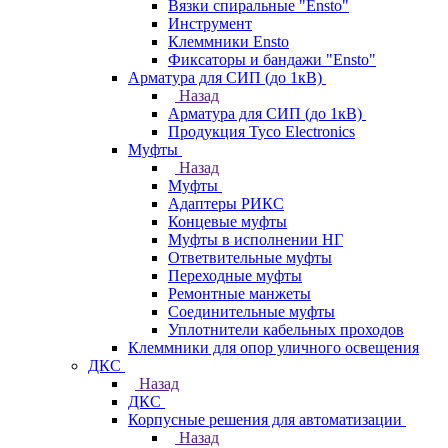
Вязки спиральные "Ensto"
Инструмент
Клеммники Ensto
Фиксаторы и бандажи "Ensto"
Арматура для СИП (до 1кВ)
Назад
Арматура для СИП (до 1кВ)
Продукция Tyco Electronics
Муфты
Назад
Муфты
Адаптеры РИКС
Концевые муфты
Муфты в исполнении НГ
Ответвительные муфты
Переходные муфты
Ремонтные манжеты
Соединительные муфты
Уплотнители кабельных проходов
Клеммники для опор уличного освещения
ДКС
Назад
ДКС
Корпусные решения для автоматизации
Назад