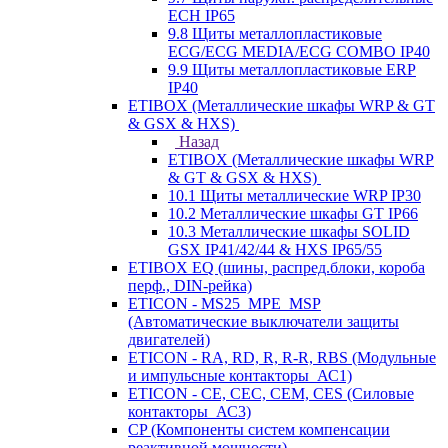
ECH IP65
9.8 Щиты металлопластиковые
ECG/ECG MEDIA/ECG COMBO IP40
9.9 Щиты металлопластиковые ERP
IP40
ETIBOX (Металлические шкафы WRP & GT
& GSX & HXS)
Назад
ETIBOX (Металлические шкафы WRP
& GT & GSX & HXS)
10.1 Щиты металлические WRP IP30
10.2 Металлические шкафы GT IP66
10.3 Металлические шкафы SOLID
GSX IP41/42/44 & HXS IP65/55
ETIBOX EQ (шины, распред.блоки, короба
перф., DIN-рейка)
ETICON - MS25_MPE_MSP
(Автоматические выключатели защиты
двигателей)
ETICON - RA, RD, R, R-R, RBS (Модульные
и импульсные контакторы_АС1)
ETICON - CE, CEC, CEM, CES (Силовые
контакторы_АС3)
CP (Компоненты систем компенсации
реактивной мощности)