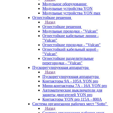
Модульное оборудование
Модульные устройства YON
Модульные устройства YON max
Огнестойкие решения
Назад
Огнестойкие решения
Модульные проходки - "Vulcan"
Огнестойкие кабельные линии -
"Vulcan"
Огнестойкие проходки - "Vulcan"
Огнестойкий кабельный короб -
"Vulcan"
Огнестойкие разделительные
перегородки - "Vulcan"
Пускорегулирующая аппаратура
Назад
Пускорегулирующая аппаратура
Контакторы 9А - 105А YON pro
Мини-контакторы 7А - 16А YON pro
Автоматические выключатели для
защиты двигателей YON pro
Контакторы YON pro 115А - 800А
Система организации рабочих мест "Sotto"
Назад
Система организации рабочих мест