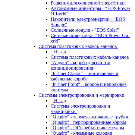
Решения для солнечной энергетики
Автономные инверторы - "EOS Power
Off-grid"
Накопители электроэнергии - "EOS
Storage"
Солнечные модули - "EOS Solar"
Сетевые инверторы - "EOS Power On-
grid"
Система пластиковых кабель-каналов
Назад
Система пластиковых кабель-каналов
"Angara" - короба для систем
кондиционирования
"In-liner Classic" – миниканалы и
кабельные короба
"In-liner Front" – короба и напольные
системы
Системы электропроводки и маркировки
Назад
Системы электропроводки и
маркировки
"Quadro" - термоусаживаемые трубки
"Quadro" - перфорированные короба
"Quadro" - DIN-рейки и аксессуары
"Quadro" - клеммные колодки