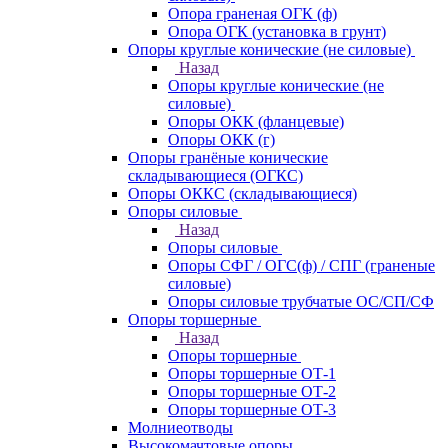
Опора граненая ОГК (ф)
Опора ОГК (установка в грунт)
Опоры круглые конические (не силовые)
Назад
Опоры круглые конические (не
силовые)
Опоры ОКК (фланцевые)
Опоры ОКК (г)
Опоры гранёные конические
складывающиеся (ОГКС)
Опоры ОККС (складывающиеся)
Опоры силовые
Назад
Опоры силовые
Опоры СФГ / ОГС(ф) / СПГ (граненые
силовые)
Опоры силовые трубчатые ОС/СП/СФ
Опоры торшерные
Назад
Опоры торшерные
Опоры торшерные ОТ-1
Опоры торшерные ОТ-2
Опоры торшерные ОТ-3
Молниеотводы
Высокомачтовые опоры