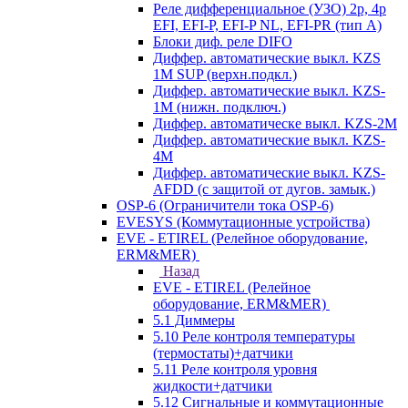
Реле дифференциальное (УЗО) 2р, 4р
EFI, EFI-P, EFI-P NL, EFI-PR (тип A)
Блоки диф. реле DIFO
Диффер. автоматические выкл. KZS
1M SUP (верхн.подкл.)
Диффер. автоматические выкл. KZS-
1M (нижн. подключ.)
Диффер. автоматическе выкл. KZS-2M
Диффер. автоматические выкл. KZS-
4M
Диффер. автоматические выкл. KZS-
AFDD (с защитой от дугов. замык.)
OSP-6 (Ограничители тока OSP-6)
EVESYS (Коммутационные устройства)
EVE - ETIREL (Релейное оборудование,
ERM&MER)
Назад
EVE - ETIREL (Релейное
оборудование, ERM&MER)
5.1 Диммеры
5.10 Реле контроля температуры
(термостаты)+датчики
5.11 Реле контроля уровня
жидкости+датчики
5.12 Сигнальные и коммутационные