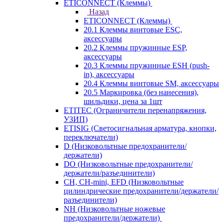
ETICONNECT (Клеммы)
Назад
ETICONNECT (Клеммы)
20.1 Клеммы винтовые ESC,
аксессуары
20.2 Клеммы пружинные ESP,
аксессуары
20.3 Клеммы пружинные ESH (push-
in), аксессуары
20.4 Клеммы винтовые SM, аксессуары
20.5 Маркировка (без нанесения),
шильдики, цена за 1шт
ETITEC (Ограничители перенапряжения,
УЗИП)
ETISIG (Светосигнальная арматура, кнопки,
переключатели)
D (Низковольтные предохранители/
держатели)
DO (Низковольтные предохранители/
держатели/разъединители)
CH, CH-mini, EFD (Низковольтные
цилиндрические предохранители/держатели/
разъединители)
NH (Низковольтные ножевые
предохранители/держатели)