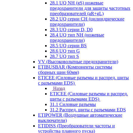
28.1 UQ NH (gS) ножевые
предохранители для защиты частотных
преобразователей (aR+gL)
28.2 UQ серии CH (цилиндрические
предохранители)
28.3 UQ серии D, D0
28.4 UQ тип NH (ножевые
предохранители)
28.5 UQ серии BS
28.6 UQ тип G
28.7 UQ тип S
VV (Высоковольтные предохранители)
ETIBUSBAR (Компоненты системы
сборных шин 60мм)
ETICEE (Силовые разъемы и распред. щиты
с разъемами EDS)
Назад
ETICEE (Силовые разъемы и распред.
щиты с разъемами EDS)
31.1 Силовые разъемы
31.2 Распред. щиты с разъемами EDS
ETIPOWER (Воздушные автоматические
выключатели)
ETIDISS (Преобразователи частоты и
устройства плавного пуска)