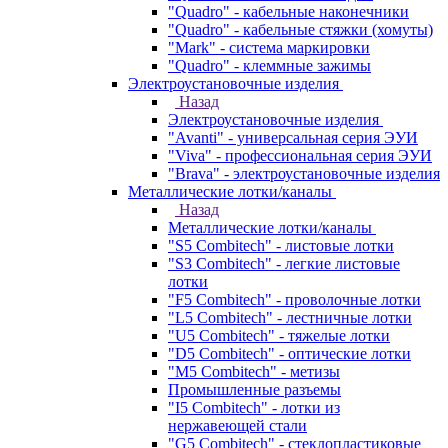
"Quadro" - кабельные наконечники
"Quadro" - кабельные стяжки (хомуты)
"Mark" - система маркировки
"Quadro" - клеммные зажимы
Электроустановочные изделия
Назад
Электроустановочные изделия
"Avanti" - универсальная серия ЭУИ
"Viva" - профессиональная серия ЭУИ
"Brava" - электроустановочные изделия
Металлические лотки/каналы
Назад
Металлические лотки/каналы
"S5 Combitech" - листовые лотки
"S3 Combitech" - легкие листовые
лотки
"F5 Combitech" - проволочные лотки
"L5 Combitech" - лестничные лотки
"U5 Combitech" - тяжелые лотки
"D5 Combitech" - оптические лотки
"M5 Combitech" - метизы
Промышленные разъемы
"I5 Combitech" - лотки из
нержавеющей стали
"G5 Combitech" - стеклопластиковые