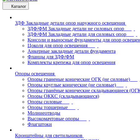
Каталог
ЗДФ Закладные детали опор наружного освещения
ЗДФ/ФМ Закладные детали не силовых опор
ЗДФ/ФМ Закладные детали для силовых опор
Консоли и выносные фундаменты для опор освеще
Цоколя для опор освещения
Анкерные закладные детали фундамента
Фланцы для ЗДФ/ФМ
Комплекты крепежа для опор освещения
Опоры освещения
Опоры граненые конические ОГК (не силовые)
Опоры круглые конические (не силовые)
Опоры гранёные конические складывающиеся (ОГ
Опоры ОККС (складывающиеся)
Опоры силовые
Опоры торшерные
Молниеотводы
Высокомачтовые опоры
Флагштоки
Кронштейны для светильников