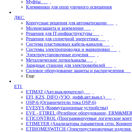
Муфты
Клеммники для опор уличного освещения
ДКС
Корпусные решения для автоматизации
Молниезащита и заземление
Решения для IT-инфраструктуры
Решения для солнечной энергетики
Система пластиковых кабель-каналов
Системы электропроводки и маркировки
Электроустановочные изделия
Металлические лотки/каналы
Зарядные станции для электромобилей
Силовое оборудование защиты и распределения
Еще
ETI
ETIMAT (Авт.выключатели)
EFI, KZS, DIFO (УЗО, дифф.авт.выкл.)
OSP-6 (Ограничители тока OSP-6)
EVESYS (Коммутационные устройства)
EVE - ETIREL (Релейное оборудование, ERM&MER
ETICONTROL (Программируемые логические контро
ETIMETER (Анализаторы параметров сети. Конверт
ETIHOMESWITCH (Электроустановочные изделия IP