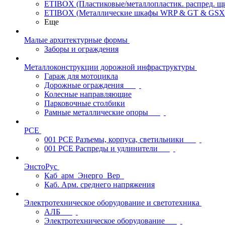
ETIBOX (Пластиковые/металлопластик. распред. 
ETIBOX (Металлические шкафы WRP & GT & GSX
Еще
Малые архитектурные формы
Заборы и ограждения
Металлоконструкции дорожной инфраструктуры
Гараж для мотоцикла
Дорожные ограждения
Колесные направляющие
Парковочные столбики
Рамные металлические опоры
PCE
001 PCE Разъемы, корпуса, светильники
001 PCE Распреды и удлинители
ЭнстоРус
Каб_арм_Энерго_Вер_
Каб. Арм. среднего напряжения
Электротехническое оборудование и светотехника
АЛБ
Электротехническое оборудование