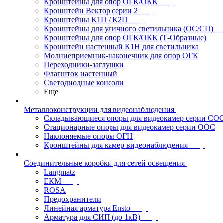
Кронштейны для опор ОГК/ОКК
Кронштейн Вектор серии 2
Кронштейны К1П / К2П
Кронштейны для уличного светильника (ОС/СП)
Кронштейны для опор ОГК/ОКК (Т-Образные)
Кронштейн настенный К1Н для светильника
Молниеприемник-наконечник для опор ОГК
Переходники-заглушки
Флагшток настенный
Светодиодные консоли
Еще
Металлоконструкции для видеонаблюдения
Складывающиеся опоры для видеокамер серии СО
Стационарные опоры для видеокамер серии ООС
Наклоняемые опоры ОГН
Кронштейны для камер видеонаблюдения
Соединительные коробки для сетей освещения
Langmatz
ЕКМ
ROSA
Предохранители
Линейная арматура Ensto
Арматура для СИП (до 1кВ)