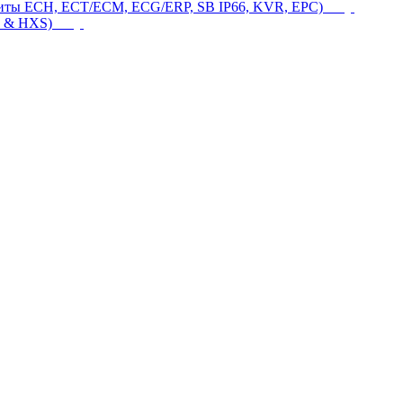
щиты ECH, ECT/ECM, ECG/ERP, SB IP66, KVR, EPC)
 & HXS)