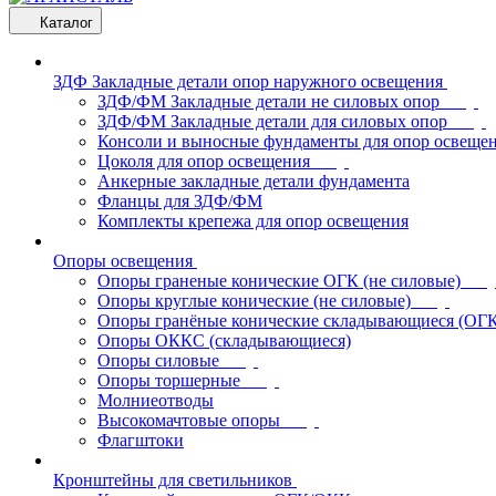
Каталог
ЗДФ Закладные детали опор наружного освещения
ЗДФ/ФМ Закладные детали не силовых опор
ЗДФ/ФМ Закладные детали для силовых опор
Консоли и выносные фундаменты для опор освеще
Цоколя для опор освещения
Анкерные закладные детали фундамента
Фланцы для ЗДФ/ФМ
Комплекты крепежа для опор освещения
Опоры освещения
Опоры граненые конические ОГК (не силовые)
Опоры круглые конические (не силовые)
Опоры гранёные конические складывающиеся (ОГ
Опоры ОККС (складывающиеся)
Опоры силовые
Опоры торшерные
Молниеотводы
Высокомачтовые опоры
Флагштоки
Кронштейны для светильников