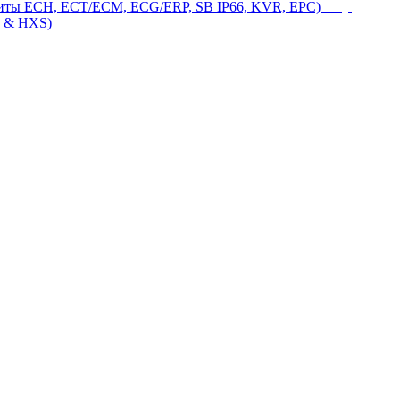
щиты ECH, ECT/ECM, ECG/ERP, SB IP66, KVR, EPC)
 & HXS)