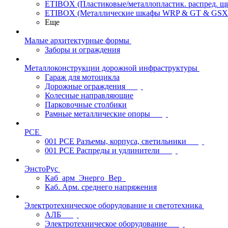
ETIBOX (Пластиковые/металлопластик. распред. 
ETIBOX (Металлические шкафы WRP & GT & GSX
Еще
Малые архитектурные формы
Заборы и ограждения
Металлоконструкции дорожной инфраструктуры
Гараж для мотоцикла
Дорожные ограждения
Колесные направляющие
Парковочные столбики
Рамные металлические опоры
PCE
001 PCE Разъемы, корпуса, светильники
001 PCE Распреды и удлинители
ЭнстоРус
Каб_арм_Энерго_Вер_
Каб. Арм. среднего напряжения
Электротехническое оборудование и светотехника
АЛБ
Электротехническое оборудование