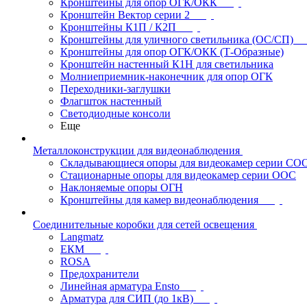
Кронштейны для опор ОГК/ОКК
Кронштейн Вектор серии 2
Кронштейны К1П / К2П
Кронштейны для уличного светильника (ОС/СП)
Кронштейны для опор ОГК/ОКК (Т-Образные)
Кронштейн настенный К1Н для светильника
Молниеприемник-наконечник для опор ОГК
Переходники-заглушки
Флагшток настенный
Светодиодные консоли
Еще
Металлоконструкции для видеонаблюдения
Складывающиеся опоры для видеокамер серии СО
Стационарные опоры для видеокамер серии ООС
Наклоняемые опоры ОГН
Кронштейны для камер видеонаблюдения
Соединительные коробки для сетей освещения
Langmatz
ЕКМ
ROSA
Предохранители
Линейная арматура Ensto
Арматура для СИП (до 1кВ)