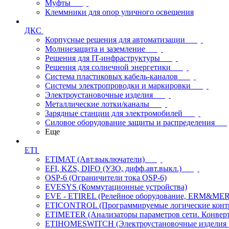
Муфты
Клеммники для опор уличного освещения
ДКС
Корпусные решения для автоматизации
Молниезащита и заземление
Решения для IT-инфраструктуры
Решения для солнечной энергетики
Система пластиковых кабель-каналов
Системы электропроводки и маркировки
Электроустановочные изделия
Металлические лотки/каналы
Зарядные станции для электромобилей
Силовое оборудование защиты и распределения
Еще
ETI
ETIMAT (Авт.выключатели)
EFI, KZS, DIFO (УЗО, дифф.авт.выкл.)
OSP-6 (Ограничители тока OSP-6)
EVESYS (Коммутационные устройства)
EVE - ETIREL (Релейное оборудование, ERM&MER
ETICONTROL (Программируемые логические контро
ETIMETER (Анализаторы параметров сети. Конверт
ETIHOMESWITCH (Электроустановочные изделия IP