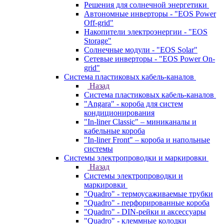
Решения для солнечной энергетики
Автономные инверторы - "EOS Power
Off-grid"
Накопители электроэнергии - "EOS
Storage"
Солнечные модули - "EOS Solar"
Сетевые инверторы - "EOS Power On-
grid"
Система пластиковых кабель-каналов
Назад
Система пластиковых кабель-каналов
"Angara" - короба для систем
кондиционирования
"In-liner Classic" – миниканалы и
кабельные короба
"In-liner Front" – короба и напольные
системы
Системы электропроводки и маркировки
Назад
Системы электропроводки и
маркировки
"Quadro" - термоусаживаемые трубки
"Quadro" - перфорированные короба
"Quadro" - DIN-рейки и аксессуары
"Quadro" - клеммные колодки