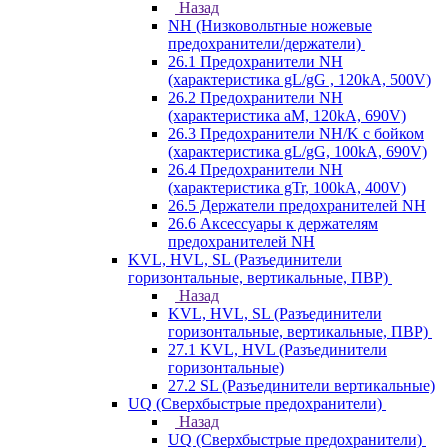
Назад
NH (Низковольтные ножевые
предохранители/держатели)
26.1 Предохранители NH
(характеристика gL/gG , 120kA, 500V)
26.2 Предохранители NH
(характеристика aM, 120kA, 690V)
26.3 Предохранители NH/K с бойком
(характеристика gL/gG, 100kA, 690V)
26.4 Предохранители NH
(характеристика gTr, 100kA, 400V)
26.5 Держатели предохранителей NH
26.6 Аксессуары к держателям
предохранителей NH
KVL, HVL, SL (Разъединители
горизонтальные, вертикальные, ПВР)
Назад
KVL, HVL, SL (Разъединители
горизонтальные, вертикальные, ПВР)
27.1 KVL, HVL (Разъединители
горизонтальные)
27.2 SL (Разъединители вертикальные)
UQ (Сверхбыстрые предохранители)
Назад
UQ (Сверхбыстрые предохранители)