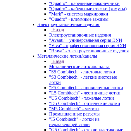
"Quadro" - кабельные наконечники
"Quadro" - кабельные стяжки (хомуты)
"Mark" - система маркировки
"Quadro" - клеммные зажимы
Электроустановочные изделия
Назад
Электроустановочные изделия
"Avanti" - универсальная серия ЭУИ
"Viva" - профессиональная серия ЭУИ
"Brava" - электроустановочные изделия
Металлические лотки/каналы
Назад
Металлические лотки/каналы
"S5 Combitech" - листовые лотки
"S3 Combitech" - легкие листовые
лотки
"F5 Combitech" - проволочные лотки
"L5 Combitech" - лестничные лотки
"U5 Combitech" - тяжелые лотки
"D5 Combitech" - оптические лотки
"M5 Combitech" - метизы
Промышленные разъемы
"I5 Combitech" - лотки из
нержавеющей стали
"G5 Combitech" - стеклопластиковые