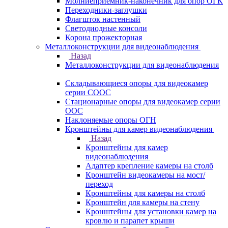
Молниеприемник-наконечник для опор ОГК
Переходники-заглушки
Флагшток настенный
Светодиодные консоли
Корона прожекторная
Металлоконструкции для видеонаблюдения
Назад
Металлоконструкции для видеонаблюдения
Складывающиеся опоры для видеокамер
серии СООС
Стационарные опоры для видеокамер серии
ООС
Наклоняемые опоры ОГН
Кронштейны для камер видеонаблюдения
Назад
Кронштейны для камер
видеонаблюдения
Адаптер крепление камеры на столб
Кронштейн видеокамеры на мост/
переход
Кронштейны для камеры на столб
Кронштейн для камеры на стену
Кронштейны для установки камер на
кровлю и парапет крыши