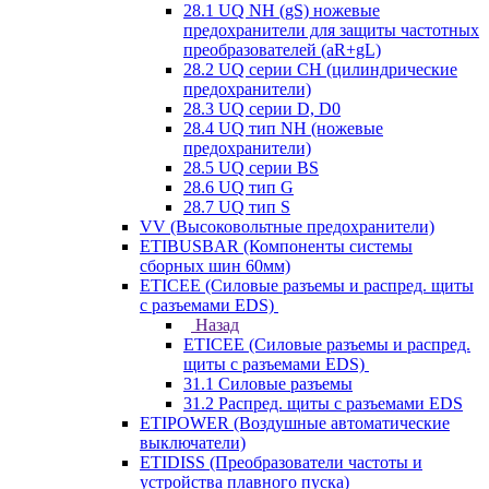
28.1 UQ NH (gS) ножевые
предохранители для защиты частотных
преобразователей (aR+gL)
28.2 UQ серии CH (цилиндрические
предохранители)
28.3 UQ серии D, D0
28.4 UQ тип NH (ножевые
предохранители)
28.5 UQ серии BS
28.6 UQ тип G
28.7 UQ тип S
VV (Высоковольтные предохранители)
ETIBUSBAR (Компоненты системы
сборных шин 60мм)
ETICEE (Силовые разъемы и распред. щиты
с разъемами EDS)
Назад
ETICEE (Силовые разъемы и распред.
щиты с разъемами EDS)
31.1 Силовые разъемы
31.2 Распред. щиты с разъемами EDS
ETIPOWER (Воздушные автоматические
выключатели)
ETIDISS (Преобразователи частоты и
устройства плавного пуска)