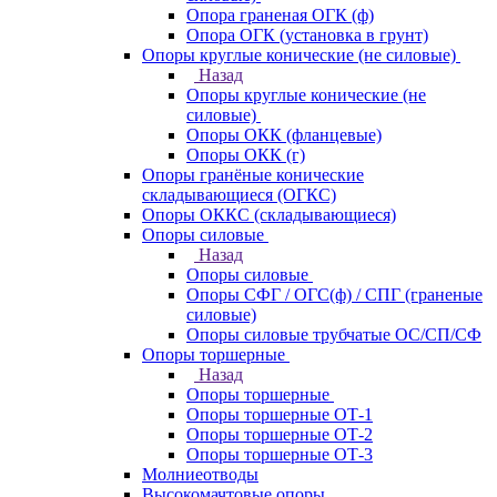
Опора граненая ОГК (ф)
Опора ОГК (установка в грунт)
Опоры круглые конические (не силовые)
Назад
Опоры круглые конические (не
силовые)
Опоры ОКК (фланцевые)
Опоры ОКК (г)
Опоры гранёные конические
складывающиеся (ОГКС)
Опоры ОККС (складывающиеся)
Опоры силовые
Назад
Опоры силовые
Опоры СФГ / ОГС(ф) / СПГ (граненые
силовые)
Опоры силовые трубчатые ОС/СП/СФ
Опоры торшерные
Назад
Опоры торшерные
Опоры торшерные ОТ-1
Опоры торшерные ОТ-2
Опоры торшерные ОТ-3
Молниеотводы
Высокомачтовые опоры