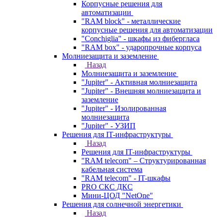
Корпусные решения для
автоматизации
"RAM block" - металлические
корпусные решения для автоматизации
"Conchiglia" - шкафы из фибергласа
"RAM box" - ударопрочные корпуса
Молниезащита и заземление
Назад
Молниезащита и заземление
"Jupiter" - Активная молниезащита
"Jupiter" - Внешняя молниезащита и
заземление
"Jupiter" - Изолированная
молниезащита
"Jupiter" - УЗИП
Решения для IT-инфраструктуры
Назад
Решения для IT-инфраструктуры
"RAM telecom" – Структурированная
кабельная система
"RAM telecom" - IT-шкафы
PRO СКС ДКС
Мини-ЦОД "NetOne"
Решения для солнечной энергетики
Назад