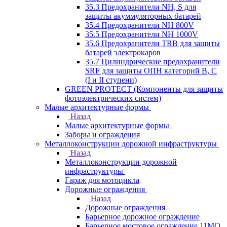
35.3 Предохранители NH, S для
защиты акуммуляторных батарей
35.4 Предохранители NH 800V
35.5 Предохранители NH 1000V
35.6 Предохранители TRB для защиты
батарей электрокаров
35.7 Цилиндрические предохранители
SRF для защиты ОПН категорий B, C
(I и II ступени)
GREEN PROTECT (Компоненты для защиты
фотоэлектрических систем)
Малые архитектурные формы
Назад
Малые архитектурные формы
Заборы и ограждения
Металлоконструкции дорожной инфраструктуры
Назад
Металлоконструкции дорожной
инфраструктуры
Гараж для мотоцикла
Дорожные ограждения
Назад
Дорожные ограждения
Барьерное дорожное ограждение
Барьерное мостовое ограждение 11МО