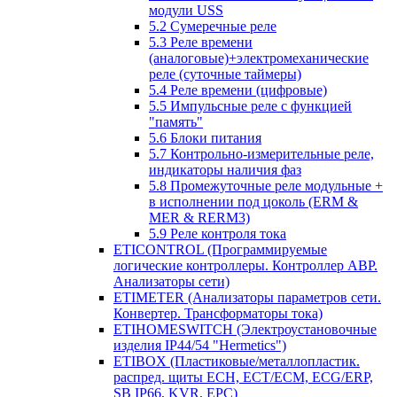
модули USS
5.2 Сумеречные реле
5.3 Реле времени
(аналоговые)+электромеханические
реле (суточные таймеры)
5.4 Реле времени (цифровые)
5.5 Импульсные реле с функцией
"память"
5.6 Блоки питания
5.7 Контрольно-измерительные реле,
индикаторы наличия фаз
5.8 Промежуточные реле модульные +
в исполнении под цоколь (ERM &
MER & RERM3)
5.9 Реле контроля тока
ETICONTROL (Программируемые
логические контроллеры. Контроллер АВР.
Анализаторы сети)
ETIMETER (Анализаторы параметров сети.
Конвертер. Трансформаторы тока)
ETIHOMESWITCH (Электроустановочные
изделия IP44/54 "Hermetics")
ETIBOX (Пластиковые/металлопластик.
распред. щиты ECH, ECT/ECM, ECG/ERP,
SB IP66, KVR, EPC)