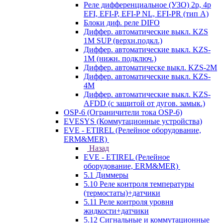
Реле дифференциальное (УЗО) 2р, 4р
EFI, EFI-P, EFI-P NL, EFI-PR (тип A)
Блоки диф. реле DIFO
Диффер. автоматические выкл. KZS
1M SUP (верхн.подкл.)
Диффер. автоматические выкл. KZS-
1M (нижн. подключ.)
Диффер. автоматическе выкл. KZS-2M
Диффер. автоматические выкл. KZS-
4M
Диффер. автоматические выкл. KZS-
AFDD (с защитой от дугов. замык.)
OSP-6 (Ограничители тока OSP-6)
EVESYS (Коммутационные устройства)
EVE - ETIREL (Релейное оборудование,
ERM&MER)
Назад
EVE - ETIREL (Релейное
оборудование, ERM&MER)
5.1 Диммеры
5.10 Реле контроля температуры
(термостаты)+датчики
5.11 Реле контроля уровня
жидкости+датчики
5.12 Сигнальные и коммутационные