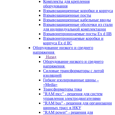
Комплекты для крепления
оборудования
Взрывозащищенные коробки и корпуса
Взрывозащищенные посты
Взрывозащищенные кабельные вводы
Взрывозащищенные оболочки из стали
для индивидуальной комплектации
Взрывонепроницаемые посты Ex d IIB
Взрывонепроницаемые коробки и
корпуса Ex d IIС
Оборудование низкого и среднего
напряжения
Назад
Оборудование низкого и среднего
напряжения
Силовые трансформаторы с литой
изоляцией
Гибкие изолированные шины –
«Media»
Трансформаторы тока
"RAM mcc" - решения для систем
управления электродвигателями
“RAM bus” - решения для организации
шинных трасс в НКУ
"RAM power" - решения для