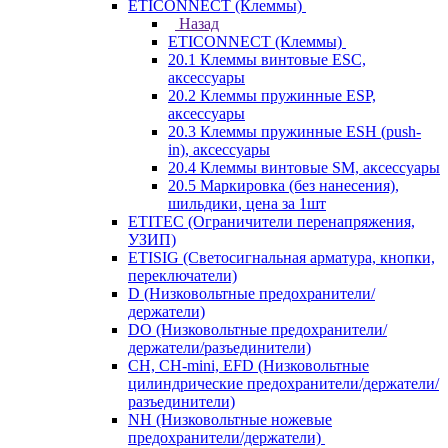
ETICONNECT (Клеммы)
Назад
ETICONNECT (Клеммы)
20.1 Клеммы винтовые ESC,
аксессуары
20.2 Клеммы пружинные ESP,
аксессуары
20.3 Клеммы пружинные ESH (push-
in), аксессуары
20.4 Клеммы винтовые SM, аксессуары
20.5 Маркировка (без нанесения),
шильдики, цена за 1шт
ETITEC (Ограничители перенапряжения,
УЗИП)
ETISIG (Светосигнальная арматура, кнопки,
переключатели)
D (Низковольтные предохранители/
держатели)
DO (Низковольтные предохранители/
держатели/разъединители)
CH, CH-mini, EFD (Низковольтные
цилиндрические предохранители/держатели/
разъединители)
NH (Низковольтные ножевые
предохранители/держатели)