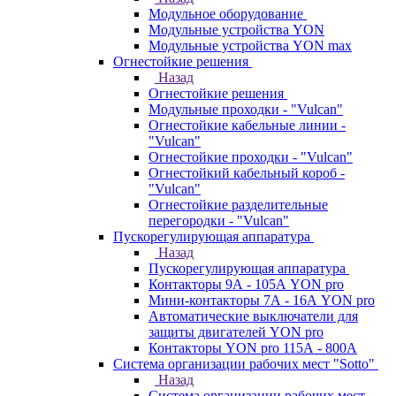
Модульное оборудование
Модульные устройства YON
Модульные устройства YON max
Огнестойкие решения
Назад
Огнестойкие решения
Модульные проходки - "Vulcan"
Огнестойкие кабельные линии -
"Vulcan"
Огнестойкие проходки - "Vulcan"
Огнестойкий кабельный короб -
"Vulcan"
Огнестойкие разделительные
перегородки - "Vulcan"
Пускорегулирующая аппаратура
Назад
Пускорегулирующая аппаратура
Контакторы 9А - 105А YON pro
Мини-контакторы 7А - 16А YON pro
Автоматические выключатели для
защиты двигателей YON pro
Контакторы YON pro 115А - 800А
Система организации рабочих мест "Sotto"
Назад
Система организации рабочих мест