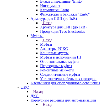
Вязки спиральные "Ensto"
Инструмент
Клеммники Ensto
Фиксаторы и бандажи "Ensto"
Арматура для СИП (до 1кВ)
Назад
Арматура для СИП (до 1кВ)
Продукция Tyco Electronics
Муфты
Назад
Муфты
Адаптеры РИКС
Концевые муфты
Муфты в исполнении НГ
Ответвительные муфты
Переходные муфты
Ремонтные манжеты
Соединительные муфты
Уплотнители кабельных проходов
Клеммники для опор уличного освещения
ДКС
Назад
ДКС
Корпусные решения для автоматизации
Назад