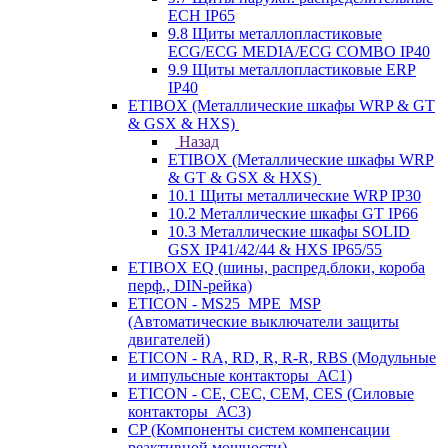
ECH IP65
9.8 Щиты металлопластиковые
ECG/ECG MEDIA/ECG COMBO IP40
9.9 Щиты металлопластиковые ERP
IP40
ETIBOX (Металлические шкафы WRP & GT
& GSX & HXS)
Назад
ETIBOX (Металлические шкафы WRP
& GT & GSX & HXS)
10.1 Щиты металлические WRP IP30
10.2 Металлические шкафы GT IP66
10.3 Металлические шкафы SOLID
GSX IP41/42/44 & HXS IP65/55
ETIBOX EQ (шины, распред.блоки, короба
перф., DIN-рейка)
ETICON - MS25_MPE_MSP
(Автоматические выключатели защиты
двигателей)
ETICON - RA, RD, R, R-R, RBS (Модульные
и импульсные контакторы_АС1)
ETICON - CE, CEC, CEM, CES (Силовые
контакторы_АС3)
CP (Компоненты систем компенсации
реактивной мощности)