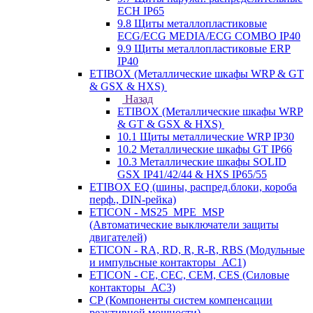
ECH IP65
9.8 Щиты металлопластиковые
ECG/ECG MEDIA/ECG COMBO IP40
9.9 Щиты металлопластиковые ERP
IP40
ETIBOX (Металлические шкафы WRP & GT
& GSX & HXS)
Назад
ETIBOX (Металлические шкафы WRP
& GT & GSX & HXS)
10.1 Щиты металлические WRP IP30
10.2 Металлические шкафы GT IP66
10.3 Металлические шкафы SOLID
GSX IP41/42/44 & HXS IP65/55
ETIBOX EQ (шины, распред.блоки, короба
перф., DIN-рейка)
ETICON - MS25_MPE_MSP
(Автоматические выключатели защиты
двигателей)
ETICON - RA, RD, R, R-R, RBS (Модульные
и импульсные контакторы_АС1)
ETICON - CE, CEC, CEM, CES (Силовые
контакторы_АС3)
CP (Компоненты систем компенсации
реактивной мощности)