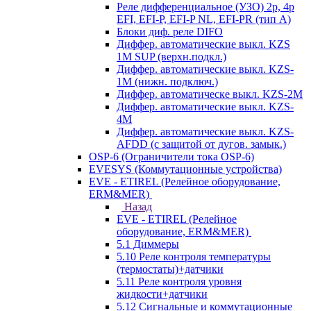
Реле дифференциальное (УЗО) 2р, 4р
EFI, EFI-P, EFI-P NL, EFI-PR (тип A)
Блоки диф. реле DIFO
Диффер. автоматические выкл. KZS
1M SUP (верхн.подкл.)
Диффер. автоматические выкл. KZS-
1M (нижн. подключ.)
Диффер. автоматическе выкл. KZS-2M
Диффер. автоматические выкл. KZS-
4M
Диффер. автоматические выкл. KZS-
AFDD (с защитой от дугов. замык.)
OSP-6 (Ограничители тока OSP-6)
EVESYS (Коммутационные устройства)
EVE - ETIREL (Релейное оборудование,
ERM&MER)
Назад
EVE - ETIREL (Релейное
оборудование, ERM&MER)
5.1 Диммеры
5.10 Реле контроля температуры
(термостаты)+датчики
5.11 Реле контроля уровня
жидкости+датчики
5.12 Сигнальные и коммутационные