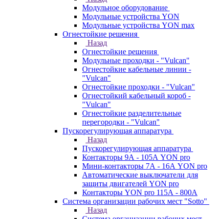
Модульное оборудование
Модульные устройства YON
Модульные устройства YON max
Огнестойкие решения
Назад
Огнестойкие решения
Модульные проходки - "Vulcan"
Огнестойкие кабельные линии -
"Vulcan"
Огнестойкие проходки - "Vulcan"
Огнестойкий кабельный короб -
"Vulcan"
Огнестойкие разделительные
перегородки - "Vulcan"
Пускорегулирующая аппаратура
Назад
Пускорегулирующая аппаратура
Контакторы 9А - 105А YON pro
Мини-контакторы 7А - 16А YON pro
Автоматические выключатели для
защиты двигателей YON pro
Контакторы YON pro 115А - 800А
Система организации рабочих мест "Sotto"
Назад
Система организации рабочих мест