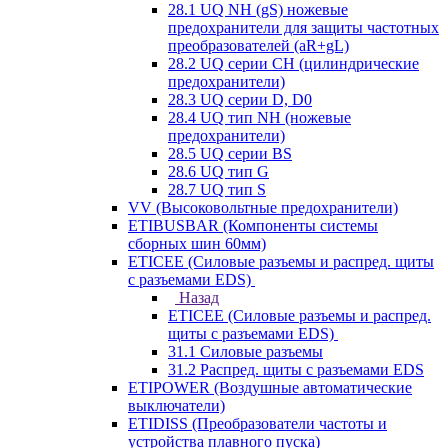
28.1 UQ NH (gS) ножевые
предохранители для защиты частотных
преобразователей (aR+gL)
28.2 UQ серии CH (цилиндрические
предохранители)
28.3 UQ серии D, D0
28.4 UQ тип NH (ножевые
предохранители)
28.5 UQ серии BS
28.6 UQ тип G
28.7 UQ тип S
VV (Высоковольтные предохранители)
ETIBUSBAR (Компоненты системы
сборных шин 60мм)
ETICEE (Силовые разъемы и распред. щиты
с разъемами EDS)
Назад
ETICEE (Силовые разъемы и распред.
щиты с разъемами EDS)
31.1 Силовые разъемы
31.2 Распред. щиты с разъемами EDS
ETIPOWER (Воздушные автоматические
выключатели)
ETIDISS (Преобразователи частоты и
устройства плавного пуска)