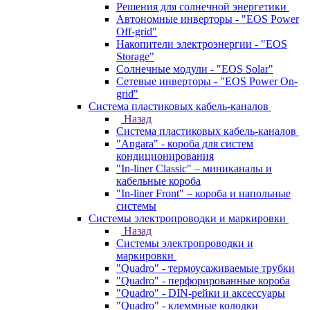
Решения для солнечной энергетики
Автономные инверторы - "EOS Power
Off-grid"
Накопители электроэнергии - "EOS
Storage"
Солнечные модули - "EOS Solar"
Сетевые инверторы - "EOS Power On-
grid"
Система пластиковых кабель-каналов
Назад
Система пластиковых кабель-каналов
"Angara" - короба для систем
кондиционирования
"In-liner Classic" – миниканалы и
кабельные короба
"In-liner Front" – короба и напольные
системы
Системы электропроводки и маркировки
Назад
Системы электропроводки и
маркировки
"Quadro" - термоусаживаемые трубки
"Quadro" - перфорированные короба
"Quadro" - DIN-рейки и аксессуары
"Quadro" - клеммные колодки