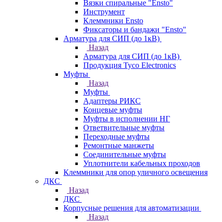
Вязки спиральные "Ensto"
Инструмент
Клеммники Ensto
Фиксаторы и бандажи "Ensto"
Арматура для СИП (до 1кВ)
Назад
Арматура для СИП (до 1кВ)
Продукция Tyco Electronics
Муфты
Назад
Муфты
Адаптеры РИКС
Концевые муфты
Муфты в исполнении НГ
Ответвительные муфты
Переходные муфты
Ремонтные манжеты
Соединительные муфты
Уплотнители кабельных проходов
Клеммники для опор уличного освещения
ДКС
Назад
ДКС
Корпусные решения для автоматизации
Назад