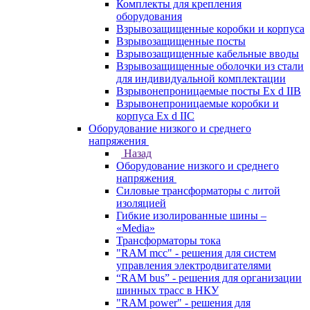
Комплекты для крепления
оборудования
Взрывозащищенные коробки и корпуса
Взрывозащищенные посты
Взрывозащищенные кабельные вводы
Взрывозащищенные оболочки из стали
для индивидуальной комплектации
Взрывонепроницаемые посты Ex d IIB
Взрывонепроницаемые коробки и
корпуса Ex d IIС
Оборудование низкого и среднего
напряжения
Назад
Оборудование низкого и среднего
напряжения
Силовые трансформаторы с литой
изоляцией
Гибкие изолированные шины –
«Media»
Трансформаторы тока
"RAM mcc" - решения для систем
управления электродвигателями
“RAM bus” - решения для организации
шинных трасс в НКУ
"RAM power" - решения для