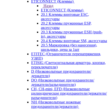
ETICONNECT (Клеммы)
Назад
ETICONNECT (Клеммы)
20.1 Клеммы винтовые ESC,
аксессуары
20.2 Клеммы пружинные ESP,
аксессуары
20.3 Клеммы пружинные ESH (push-
in), аксессуары
20.4 Клеммы винтовые SM, аксессуары
20.5 Маркировка (без нанесения),
шильдики, цена за 1шт
ETITEC (Ограничители перенапряжения,
УЗИП)
ETISIG (Светосигнальная арматура, кнопки,
переключатели)
D (Низковольтные предохранители/
держатели)
DO (Низковольтные предохранители/
держатели/разъединители)
CH, CH-mini, EFD (Низковольтные
цилиндрические предохранители/держатели/
разъединители)
NH (Низковольтные ножевые
предохранители/держатели)