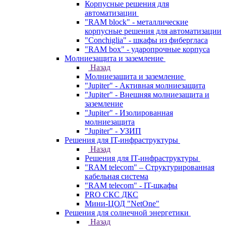
Корпусные решения для
автоматизации
"RAM block" - металлические
корпусные решения для автоматизации
"Conchiglia" - шкафы из фибергласа
"RAM box" - ударопрочные корпуса
Молниезащита и заземление
Назад
Молниезащита и заземление
"Jupiter" - Активная молниезащита
"Jupiter" - Внешняя молниезащита и
заземление
"Jupiter" - Изолированная
молниезащита
"Jupiter" - УЗИП
Решения для IT-инфраструктуры
Назад
Решения для IT-инфраструктуры
"RAM telecom" – Структурированная
кабельная система
"RAM telecom" - IT-шкафы
PRO СКС ДКС
Мини-ЦОД "NetOne"
Решения для солнечной энергетики
Назад