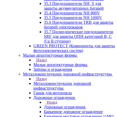
35.3 Предохранители NH, S для
защиты акуммуляторных батарей
35.4 Предохранители NH 800V
35.5 Предохранители NH 1000V
35.6 Предохранители TRB для защиты
батарей электрокаров
35.7 Цилиндрические предохранители
SRF для защиты ОПН категорий B, C
(I и II ступени)
GREEN PROTECT (Компоненты для защиты
фотоэлектрических систем)
Малые архитектурные формы
Назад
Малые архитектурные формы
Заборы и ограждения
Металлоконструкции дорожной инфраструктуры
Назад
Металлоконструкции дорожной
инфраструктуры
Гараж для мотоцикла
Дорожные ограждения
Назад
Дорожные ограждения
Барьерное дорожное ограждение
Барьерное мостовое ограждение 11МО