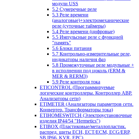
модули USS
5.2 Сумеречные реле
5.3 Реле времени
(аналоговые)+электромеханические
реле (суточные таймеры)
5.4 Реле времени (цифровые)
5.5 Импульсные реле с функцией
"память"
5.6 Блоки питания
5.7 Контрольно-измерительные реле,
индикаторы наличия фаз
5.8 Промежуточные реле модульные +
в исполнении под цоколь (ERM &
MER & RERM3)
5.9 Реле контроля тока
ETICONTROL (Программируемые
логические контроллеры. Контроллер АВР.
Анализаторы сети)
ETIMETER (Анализаторы параметров сети.
Конвертер. Трансформаторы тока)
ETIHOMESWITCH (Электроустановочные
изделия IP44/54 "Hermetics")
ETIBOX (Пластиковые/металлопластик.
распред. щиты ECH, ECT/ECM, ECG/ERP,
SB IP66, KVR, EPC)