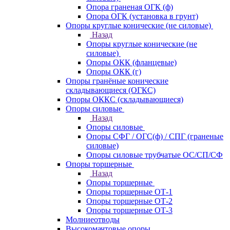
Опора граненая ОГК (ф)
Опора ОГК (установка в грунт)
Опоры круглые конические (не силовые)
Назад
Опоры круглые конические (не
силовые)
Опоры ОКК (фланцевые)
Опоры ОКК (г)
Опоры гранёные конические
складывающиеся (ОГКС)
Опоры ОККС (складывающиеся)
Опоры силовые
Назад
Опоры силовые
Опоры СФГ / ОГС(ф) / СПГ (граненые
силовые)
Опоры силовые трубчатые ОС/СП/СФ
Опоры торшерные
Назад
Опоры торшерные
Опоры торшерные ОТ-1
Опоры торшерные ОТ-2
Опоры торшерные ОТ-3
Молниеотводы
Высокомачтовые опоры