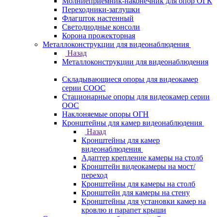
Молниеприемник-наконечник для опор ОГК
Переходники-заглушки
Флагшток настенный
Светодиодные консоли
Корона прожекторная
Металлоконструкции для видеонаблюдения
Назад
Металлоконструкции для видеонаблюдения
Складывающиеся опоры для видеокамер
серии СООС
Стационарные опоры для видеокамер серии
ООС
Наклоняемые опоры ОГН
Кронштейны для камер видеонаблюдения
Назад
Кронштейны для камер
видеонаблюдения
Адаптер крепление камеры на столб
Кронштейн видеокамеры на мост/
переход
Кронштейны для камеры на столб
Кронштейн для камеры на стену
Кронштейны для установки камер на
кровлю и парапет крыши