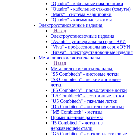
"Quadro" - кабельные наконечники
"Quadro" - кабельные стяжки (хомуты)
"Mark" - система маркировки
"Quadro" - клеммные зажимы
Электроустановочные изделия
Назад
Электроустановочные изделия
"Avanti" - универсальная серия ЭУИ
"Viva" - профессиональная серия ЭУИ
"Brava" - электроустановочные изделия
Металлические лотки/каналы
Назад
Металлические лотки/каналы
"S5 Combitech" - листовые лотки
"S3 Combitech" - легкие листовые
лотки
"F5 Combitech" - проволочные лотки
"L5 Combitech" - лестничные лотки
"U5 Combitech" - тяжелые лотки
"D5 Combitech" - оптические лотки
"M5 Combitech" - метизы
Промышленные разъемы
"I5 Combitech" - лотки из
нержавеющей стали
"G5 Combitech" - стеклопластиковые