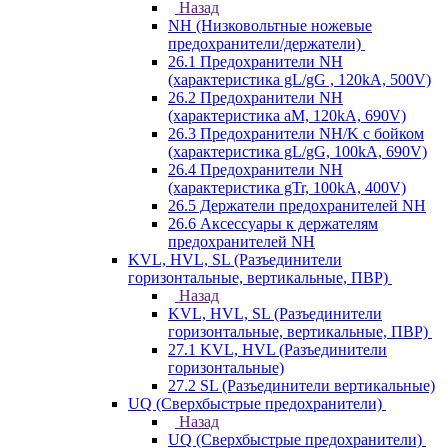
Назад
NH (Низковольтные ножевые
предохранители/держатели)
26.1 Предохранители NH
(характеристика gL/gG , 120kA, 500V)
26.2 Предохранители NH
(характеристика aM, 120kA, 690V)
26.3 Предохранители NH/K с бойком
(характеристика gL/gG, 100kA, 690V)
26.4 Предохранители NH
(характеристика gTr, 100kA, 400V)
26.5 Держатели предохранителей NH
26.6 Аксессуары к держателям
предохранителей NH
KVL, HVL, SL (Разъединители
горизонтальные, вертикальные, ПВР)
Назад
KVL, HVL, SL (Разъединители
горизонтальные, вертикальные, ПВР)
27.1 KVL, HVL (Разъединители
горизонтальные)
27.2 SL (Разъединители вертикальные)
UQ (Сверхбыстрые предохранители)
Назад
UQ (Сверхбыстрые предохранители)