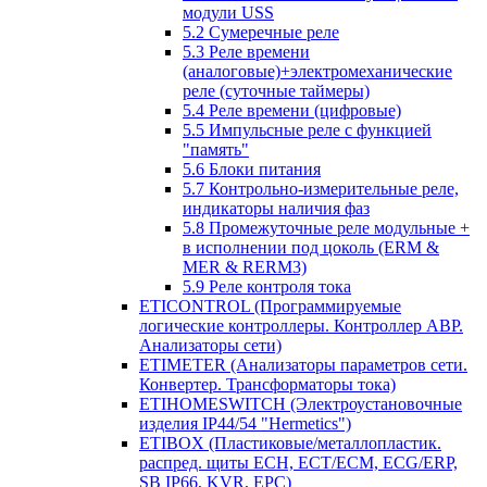
модули USS
5.2 Сумеречные реле
5.3 Реле времени
(аналоговые)+электромеханические
реле (суточные таймеры)
5.4 Реле времени (цифровые)
5.5 Импульсные реле с функцией
"память"
5.6 Блоки питания
5.7 Контрольно-измерительные реле,
индикаторы наличия фаз
5.8 Промежуточные реле модульные +
в исполнении под цоколь (ERM &
MER & RERM3)
5.9 Реле контроля тока
ETICONTROL (Программируемые
логические контроллеры. Контроллер АВР.
Анализаторы сети)
ETIMETER (Анализаторы параметров сети.
Конвертер. Трансформаторы тока)
ETIHOMESWITCH (Электроустановочные
изделия IP44/54 "Hermetics")
ETIBOX (Пластиковые/металлопластик.
распред. щиты ECH, ECT/ECM, ECG/ERP,
SB IP66, KVR, EPC)