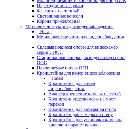
Молниеприемник-наконечник для опор ОГК
Переходники-заглушки
Флагшток настенный
Светодиодные консоли
Корона прожекторная
Металлоконструкции для видеонаблюдения
Назад
Металлоконструкции для видеонаблюдения
Складывающиеся опоры для видеокамер
серии СООС
Стационарные опоры для видеокамер серии
ООС
Наклоняемые опоры ОГН
Кронштейны для камер видеонаблюдения
Назад
Кронштейны для камер
видеонаблюдения
Адаптер крепление камеры на столб
Кронштейн видеокамеры на мост/
переход
Кронштейны для камеры на столб
Кронштейн для камеры на стену
Кронштейны для установки камер на
кровлю и парапет крыши