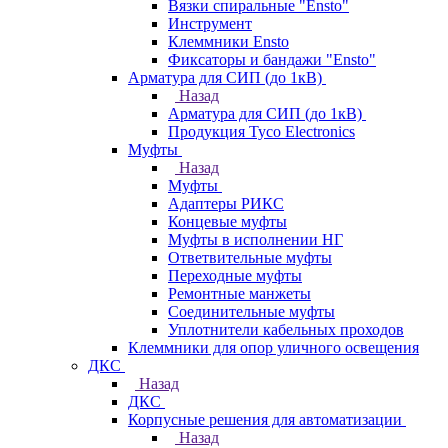
Вязки спиральные "Ensto"
Инструмент
Клеммники Ensto
Фиксаторы и бандажи "Ensto"
Арматура для СИП (до 1кВ)
Назад
Арматура для СИП (до 1кВ)
Продукция Tyco Electronics
Муфты
Назад
Муфты
Адаптеры РИКС
Концевые муфты
Муфты в исполнении НГ
Ответвительные муфты
Переходные муфты
Ремонтные манжеты
Соединительные муфты
Уплотнители кабельных проходов
Клеммники для опор уличного освещения
ДКС
Назад
ДКС
Корпусные решения для автоматизации
Назад