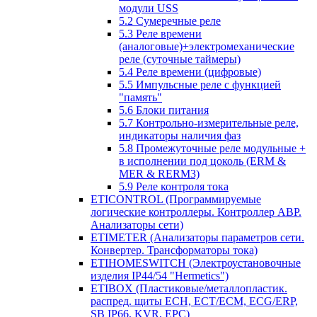
модули USS
5.2 Сумеречные реле
5.3 Реле времени
(аналоговые)+электромеханические
реле (суточные таймеры)
5.4 Реле времени (цифровые)
5.5 Импульсные реле с функцией
"память"
5.6 Блоки питания
5.7 Контрольно-измерительные реле,
индикаторы наличия фаз
5.8 Промежуточные реле модульные +
в исполнении под цоколь (ERM &
MER & RERM3)
5.9 Реле контроля тока
ETICONTROL (Программируемые
логические контроллеры. Контроллер АВР.
Анализаторы сети)
ETIMETER (Анализаторы параметров сети.
Конвертер. Трансформаторы тока)
ETIHOMESWITCH (Электроустановочные
изделия IP44/54 "Hermetics")
ETIBOX (Пластиковые/металлопластик.
распред. щиты ECH, ECT/ECM, ECG/ERP,
SB IP66, KVR, EPC)