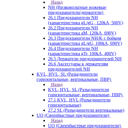
Назад
NH (Низковольтные ножевые
предохранители/держатели)
26.1 Предохранители NH
(характеристика gL/gG , 120kA, 500V)
26.2 Предохранители NH
(характеристика aM, 120kA, 690V)
26.3 Предохранители NH/K с бойком
(характеристика gL/gG, 100kA, 690V)
26.4 Предохранители NH
(характеристика gTr, 100kA, 400V)
26.5 Держатели предохранителей NH
26.6 Аксессуары к держателям
предохранителей NH
KVL, HVL, SL (Разъединители
горизонтальные, вертикальные, ПВР)
Назад
KVL, HVL, SL (Разъединители
горизонтальные, вертикальные, ПВР)
27.1 KVL, HVL (Разъединители
горизонтальные)
27.2 SL (Разъединители вертикальные)
UQ (Сверхбыстрые предохранители)
Назад
UQ (Сверхбыстрые предохранители)