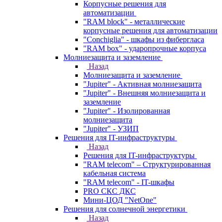
Корпусные решения для
автоматизации
"RAM block" - металлические
корпусные решения для автоматизации
"Conchiglia" - шкафы из фибергласа
"RAM box" - ударопрочные корпуса
Молниезащита и заземление
Назад
Молниезащита и заземление
"Jupiter" - Активная молниезащита
"Jupiter" - Внешняя молниезащита и
заземление
"Jupiter" - Изолированная
молниезащита
"Jupiter" - УЗИП
Решения для IT-инфраструктуры
Назад
Решения для IT-инфраструктуры
"RAM telecom" – Структурированная
кабельная система
"RAM telecom" - IT-шкафы
PRO СКС ДКС
Мини-ЦОД "NetOne"
Решения для солнечной энергетики
Назад