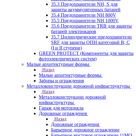
35.3 Предохранители NH, S для
защиты акуммуляторных батарей
35.4 Предохранители NH 800V
35.5 Предохранители NH 1000V
35.6 Предохранители TRB для защиты
батарей электрокаров
35.7 Цилиндрические предохранители
SRF для защиты ОПН категорий B, C
(I и II ступени)
GREEN PROTECT (Компоненты для защиты
фотоэлектрических систем)
Малые архитектурные формы
Назад
Малые архитектурные формы
Заборы и ограждения
Металлоконструкции дорожной инфраструктуры
Назад
Металлоконструкции дорожной
инфраструктуры
Гараж для мотоцикла
Дорожные ограждения
Назад
Дорожные ограждения
Барьерное дорожное ограждение
Барьерное мостовое ограждение 11МО