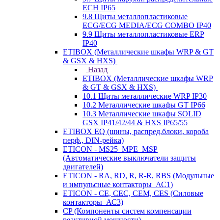
ECH IP65
9.8 Щиты металлопластиковые
ECG/ECG MEDIA/ECG COMBO IP40
9.9 Щиты металлопластиковые ERP
IP40
ETIBOX (Металлические шкафы WRP & GT
& GSX & HXS)
Назад
ETIBOX (Металлические шкафы WRP
& GT & GSX & HXS)
10.1 Щиты металлические WRP IP30
10.2 Металлические шкафы GT IP66
10.3 Металлические шкафы SOLID
GSX IP41/42/44 & HXS IP65/55
ETIBOX EQ (шины, распред.блоки, короба
перф., DIN-рейка)
ETICON - MS25_MPE_MSP
(Автоматические выключатели защиты
двигателей)
ETICON - RA, RD, R, R-R, RBS (Модульные
и импульсные контакторы_АС1)
ETICON - CE, CEC, CEM, CES (Силовые
контакторы_АС3)
CP (Компоненты систем компенсации
реактивной мощности)