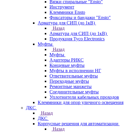
Вязки спиральные "Ensto"
Инструмент
Клеммники Ensto
Фиксаторы и бандажи "Ensto"
Арматура для СИП (до 1кВ)
Назад
Арматура для СИП (до 1кВ)
Продукция Tyco Electronics
Муфты
Назад
Муфты
Адаптеры РИКС
Концевые муфты
Муфты в исполнении НГ
Ответвительные муфты
Переходные муфты
Ремонтные манжеты
Соединительные муфты
Уплотнители кабельных проходов
Клеммники для опор уличного освещения
ДКС
Назад
ДКС
Корпусные решения для автоматизации
Назад