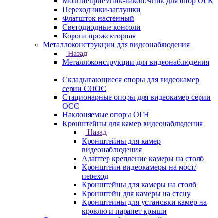
Молниеприемник-наконечник для опор ОГК
Переходники-заглушки
Флагшток настенный
Светодиодные консоли
Корона прожекторная
Металлоконструкции для видеонаблюдения
Назад
Металлоконструкции для видеонаблюдения
Складывающиеся опоры для видеокамер
серии СООС
Стационарные опоры для видеокамер серии
ООС
Наклоняемые опоры ОГН
Кронштейны для камер видеонаблюдения
Назад
Кронштейны для камер
видеонаблюдения
Адаптер крепление камеры на столб
Кронштейн видеокамеры на мост/
переход
Кронштейны для камеры на столб
Кронштейн для камеры на стену
Кронштейны для установки камер на
кровлю и парапет крыши