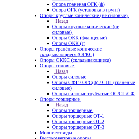
Опора граненая ОГК (ф)
Опора ОГК (установка в грунт)
Опоры круглые конические (не силовые)
Назад
Опоры круглые конические (не
силовые)
Опоры ОКК (фланцевые)
Опоры ОКК (г)
Опоры гранёные конические
складывающиеся (ОГКС)
Опоры ОККС (складывающиеся)
Опоры силовые
Назад
Опоры силовые
Опоры СФГ / ОГС(ф) / СПГ (граненые
силовые)
Опоры силовые трубчатые ОС/СП/СФ
Опоры торшерные
Назад
Опоры торшерные
Опоры торшерные ОТ-1
Опоры торшерные ОТ-2
Опоры торшерные ОТ-3
Молниеотводы
Высокомачтовые опоры