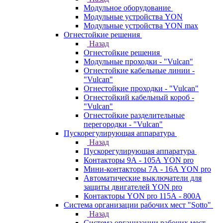
Модульное оборудование
Модульные устройства YON
Модульные устройства YON max
Огнестойкие решения
Назад
Огнестойкие решения
Модульные проходки - "Vulcan"
Огнестойкие кабельные линии -
"Vulcan"
Огнестойкие проходки - "Vulcan"
Огнестойкий кабельный короб -
"Vulcan"
Огнестойкие разделительные
перегородки - "Vulcan"
Пускорегулирующая аппаратура
Назад
Пускорегулирующая аппаратура
Контакторы 9А - 105А YON pro
Мини-контакторы 7А - 16А YON pro
Автоматические выключатели для
защиты двигателей YON pro
Контакторы YON pro 115А - 800А
Система организации рабочих мест "Sotto"
Назад
Система организации рабочих мест