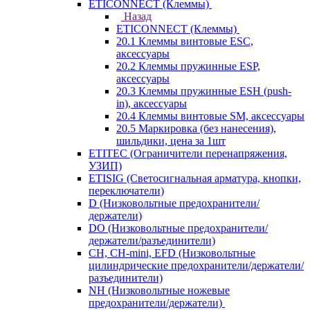
ETICONNECT (Клеммы)
Назад
ETICONNECT (Клеммы)
20.1 Клеммы винтовые ESC,
аксессуары
20.2 Клеммы пружинные ESP,
аксессуары
20.3 Клеммы пружинные ESH (push-
in), аксессуары
20.4 Клеммы винтовые SM, аксессуары
20.5 Маркировка (без нанесения),
шильдики, цена за 1шт
ETITEC (Ограничители перенапряжения,
УЗИП)
ETISIG (Светосигнальная арматура, кнопки,
переключатели)
D (Низковольтные предохранители/
держатели)
DO (Низковольтные предохранители/
держатели/разъединители)
CH, CH-mini, EFD (Низковольтные
цилиндрические предохранители/держатели/
разъединители)
NH (Низковольтные ножевые
предохранители/держатели)