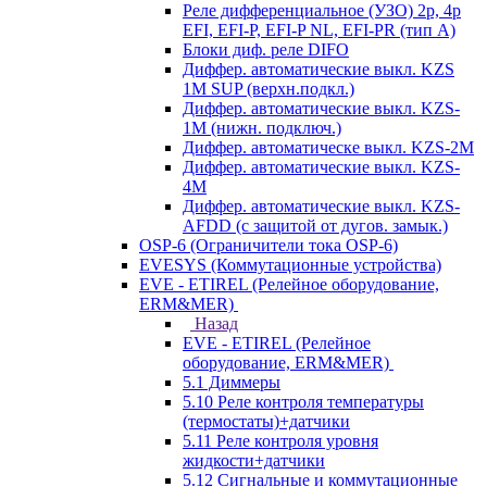
Реле дифференциальное (УЗО) 2р, 4р
EFI, EFI-P, EFI-P NL, EFI-PR (тип A)
Блоки диф. реле DIFO
Диффер. автоматические выкл. KZS
1M SUP (верхн.подкл.)
Диффер. автоматические выкл. KZS-
1M (нижн. подключ.)
Диффер. автоматическе выкл. KZS-2M
Диффер. автоматические выкл. KZS-
4M
Диффер. автоматические выкл. KZS-
AFDD (с защитой от дугов. замык.)
OSP-6 (Ограничители тока OSP-6)
EVESYS (Коммутационные устройства)
EVE - ETIREL (Релейное оборудование,
ERM&MER)
Назад
EVE - ETIREL (Релейное
оборудование, ERM&MER)
5.1 Диммеры
5.10 Реле контроля температуры
(термостаты)+датчики
5.11 Реле контроля уровня
жидкости+датчики
5.12 Сигнальные и коммутационные