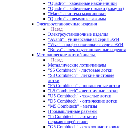
"Quadro" - кабельные наконечники
"Quadro" - кабельные стяжки (хомуты)
"Mark" - система маркировки
"Quadro" - клеммные зажимы
Электроустановочные изделия
Назад
Электроустановочные изделия
"Avanti" - универсальная серия ЭУИ
"Viva" - профессиональная серия ЭУИ
"Brava" - электроустановочные изделия
Металлические лотки/каналы
Назад
Металлические лотки/каналы
"S5 Combitech" - листовые лотки
"S3 Combitech" - легкие листовые
лотки
"F5 Combitech" - проволочные лотки
"L5 Combitech" - лестничные лотки
"U5 Combitech" - тяжелые лотки
"D5 Combitech" - оптические лотки
"M5 Combitech" - метизы
Промышленные разъемы
"I5 Combitech" - лотки из
нержавеющей стали
"G5 Combitech" - стеклопластиковые