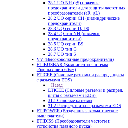
28.1 UQ NH (gS) ножевые
предохранители для защиты частотных
преобразователей (aR+gL)
28.2 UQ серии CH (цилиндрические
предохранители)
28.3 UQ серии D, D0
28.4 UQ тип NH (ножевые
предохранители)
28.5 UQ серии BS
28.6 UQ тип G
28.7 UQ тип S
VV (Высоковольтные предохранители)
ETIBUSBAR (Компоненты системы
сборных шин 60мм)
ETICEE (Силовые разъемы и распред. щиты
с разъемами EDS)
Назад
ETICEE (Силовые разъемы и распред.
щиты с разъемами EDS)
31.1 Силовые разъемы
31.2 Распред. щиты с разъемами EDS
ETIPOWER (Воздушные автоматические
выключатели)
ETIDISS (Преобразователи частоты и
устройства плавного пуска)