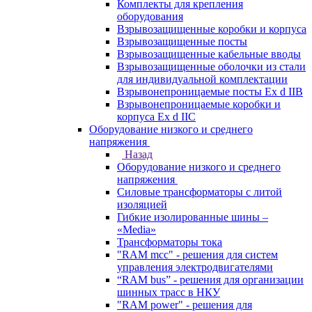
Комплекты для крепления
оборудования
Взрывозащищенные коробки и корпуса
Взрывозащищенные посты
Взрывозащищенные кабельные вводы
Взрывозащищенные оболочки из стали
для индивидуальной комплектации
Взрывонепроницаемые посты Ex d IIB
Взрывонепроницаемые коробки и
корпуса Ex d IIС
Оборудование низкого и среднего
напряжения
Назад
Оборудование низкого и среднего
напряжения
Силовые трансформаторы с литой
изоляцией
Гибкие изолированные шины –
«Media»
Трансформаторы тока
"RAM mcc" - решения для систем
управления электродвигателями
“RAM bus” - решения для организации
шинных трасс в НКУ
"RAM power" - решения для