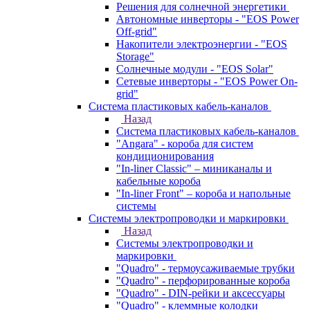
Решения для солнечной энергетики
Автономные инверторы - "EOS Power
Off-grid"
Накопители электроэнергии - "EOS
Storage"
Солнечные модули - "EOS Solar"
Сетевые инверторы - "EOS Power On-
grid"
Система пластиковых кабель-каналов
Назад
Система пластиковых кабель-каналов
"Angara" - короба для систем
кондиционирования
"In-liner Classic" – миниканалы и
кабельные короба
"In-liner Front" – короба и напольные
системы
Системы электропроводки и маркировки
Назад
Системы электропроводки и
маркировки
"Quadro" - термоусаживаемые трубки
"Quadro" - перфорированные короба
"Quadro" - DIN-рейки и аксессуары
"Quadro" - клеммные колодки