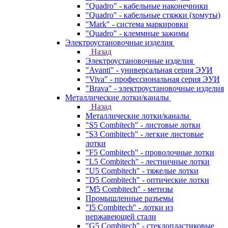
"Quadro" - кабельные наконечники
"Quadro" - кабельные стяжки (хомуты)
"Mark" - система маркировки
"Quadro" - клеммные зажимы
Электроустановочные изделия
Назад
Электроустановочные изделия
"Avanti" - универсальная серия ЭУИ
"Viva" - профессиональная серия ЭУИ
"Brava" - электроустановочные изделия
Металлические лотки/каналы
Назад
Металлические лотки/каналы
"S5 Combitech" - листовые лотки
"S3 Combitech" - легкие листовые
лотки
"F5 Combitech" - проволочные лотки
"L5 Combitech" - лестничные лотки
"U5 Combitech" - тяжелые лотки
"D5 Combitech" - оптические лотки
"M5 Combitech" - метизы
Промышленные разъемы
"I5 Combitech" - лотки из
нержавеющей стали
"G5 Combitech" - стеклопластиковые