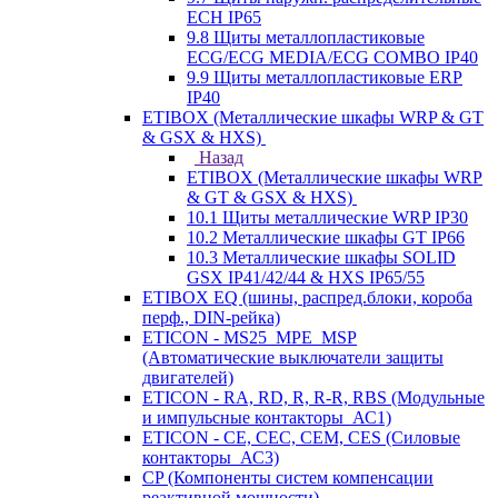
ECH IP65
9.8 Щиты металлопластиковые
ECG/ECG MEDIA/ECG COMBO IP40
9.9 Щиты металлопластиковые ERP
IP40
ETIBOX (Металлические шкафы WRP & GT
& GSX & HXS)
Назад
ETIBOX (Металлические шкафы WRP
& GT & GSX & HXS)
10.1 Щиты металлические WRP IP30
10.2 Металлические шкафы GT IP66
10.3 Металлические шкафы SOLID
GSX IP41/42/44 & HXS IP65/55
ETIBOX EQ (шины, распред.блоки, короба
перф., DIN-рейка)
ETICON - MS25_MPE_MSP
(Автоматические выключатели защиты
двигателей)
ETICON - RA, RD, R, R-R, RBS (Модульные
и импульсные контакторы_АС1)
ETICON - CE, CEC, CEM, CES (Силовые
контакторы_АС3)
CP (Компоненты систем компенсации
реактивной мощности)