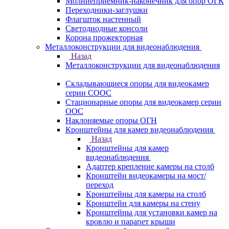
Молниеприемник-наконечник для опор ОГК
Переходники-заглушки
Флагшток настенный
Светодиодные консоли
Корона прожекторная
Металлоконструкции для видеонаблюдения
Назад
Металлоконструкции для видеонаблюдения
Складывающиеся опоры для видеокамер
серии СООС
Стационарные опоры для видеокамер серии
ООС
Наклоняемые опоры ОГН
Кронштейны для камер видеонаблюдения
Назад
Кронштейны для камер
видеонаблюдения
Адаптер крепление камеры на столб
Кронштейн видеокамеры на мост/
переход
Кронштейны для камеры на столб
Кронштейн для камеры на стену
Кронштейны для установки камер на
кровлю и парапет крыши