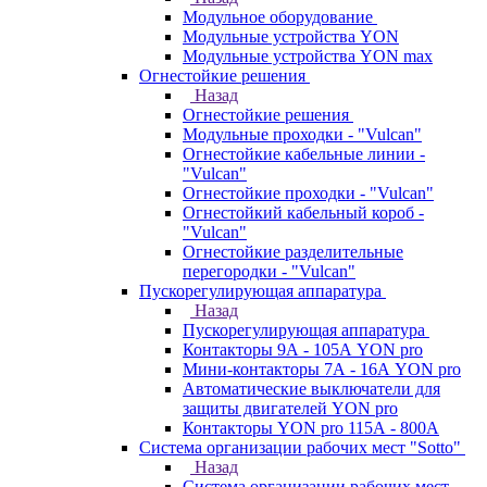
Модульное оборудование
Модульные устройства YON
Модульные устройства YON max
Огнестойкие решения
Назад
Огнестойкие решения
Модульные проходки - "Vulcan"
Огнестойкие кабельные линии -
"Vulcan"
Огнестойкие проходки - "Vulcan"
Огнестойкий кабельный короб -
"Vulcan"
Огнестойкие разделительные
перегородки - "Vulcan"
Пускорегулирующая аппаратура
Назад
Пускорегулирующая аппаратура
Контакторы 9А - 105А YON pro
Мини-контакторы 7А - 16А YON pro
Автоматические выключатели для
защиты двигателей YON pro
Контакторы YON pro 115А - 800А
Система организации рабочих мест "Sotto"
Назад
Система организации рабочих мест