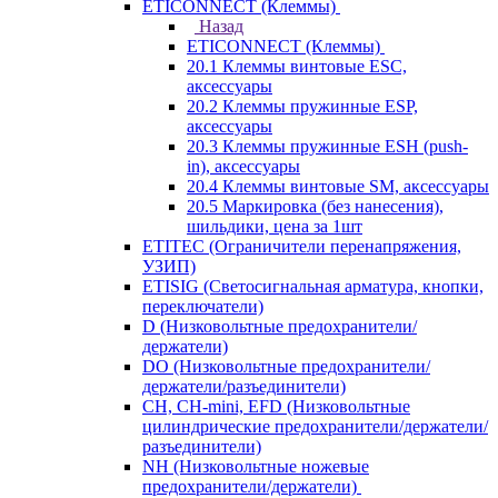
ETICONNECT (Клеммы)
Назад
ETICONNECT (Клеммы)
20.1 Клеммы винтовые ESC,
аксессуары
20.2 Клеммы пружинные ESP,
аксессуары
20.3 Клеммы пружинные ESH (push-
in), аксессуары
20.4 Клеммы винтовые SM, аксессуары
20.5 Маркировка (без нанесения),
шильдики, цена за 1шт
ETITEC (Ограничители перенапряжения,
УЗИП)
ETISIG (Светосигнальная арматура, кнопки,
переключатели)
D (Низковольтные предохранители/
держатели)
DO (Низковольтные предохранители/
держатели/разъединители)
CH, CH-mini, EFD (Низковольтные
цилиндрические предохранители/держатели/
разъединители)
NH (Низковольтные ножевые
предохранители/держатели)