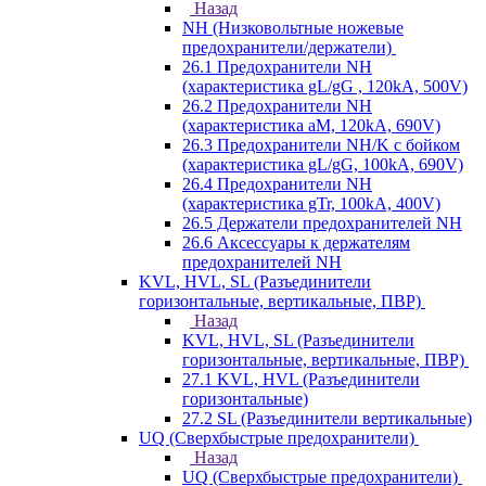
Назад
NH (Низковольтные ножевые
предохранители/держатели)
26.1 Предохранители NH
(характеристика gL/gG , 120kA, 500V)
26.2 Предохранители NH
(характеристика aM, 120kA, 690V)
26.3 Предохранители NH/K с бойком
(характеристика gL/gG, 100kA, 690V)
26.4 Предохранители NH
(характеристика gTr, 100kA, 400V)
26.5 Держатели предохранителей NH
26.6 Аксессуары к держателям
предохранителей NH
KVL, HVL, SL (Разъединители
горизонтальные, вертикальные, ПВР)
Назад
KVL, HVL, SL (Разъединители
горизонтальные, вертикальные, ПВР)
27.1 KVL, HVL (Разъединители
горизонтальные)
27.2 SL (Разъединители вертикальные)
UQ (Сверхбыстрые предохранители)
Назад
UQ (Сверхбыстрые предохранители)