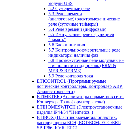
модули USS
5.2 Сумеречные реле
5.3 Реле времени
(аналоговые)+электромеханические
реле (суточные таймеры)
5.4 Реле времени (цифровые)
5.5 Импульсные реле с функцией
"память"
5.6 Блоки питания
5.7 Контрольно-измерительные реле,
индикаторы наличия фаз
5.8 Промежуточные реле модульные +
в исполнении под цоколь (ERM &
MER & RERM3)
5.9 Реле контроля тока
ETICONTROL (Программируемые
логические контроллеры. Контроллер АВР.
Анализаторы сети)
ETIMETER (Анализаторы параметров сети.
Конвертер. Трансформаторы тока)
ETIHOMESWITCH (Электроустановочные
изделия IP44/54 "Hermetics")
ETIBOX (Пластиковые/металлопластик.
распред. щиты ECH, ECT/ECM, ECG/ERP,
SB IP66, KVR, EPC)