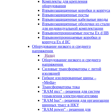
Комплекты для крепления
оборудования
Взрывозащищенные коробки и корпуса
Взрывозащищенные посты
Взрывозащищенные кабельные вводы
Взрывозащищенные оболочки из стали
для индивидуальной комплектации
Взрывонепроницаемые посты Ex d IIB
Взрывонепроницаемые коробки и
корпуса Ex d IIС
Оборудование низкого и среднего
напряжения
Назад
Оборудование низкого и среднего
напряжения
Силовые трансформаторы с литой
изоляцией
Гибкие изолированные шины –
«Media»
Трансформаторы тока
"RAM mcc" - решения для систем
управления электродвигателями
“RAM bus” - решения для организации
шинных трасс в НКУ
"RAM power" - решения для