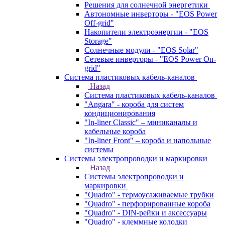
Решения для солнечной энергетики
Автономные инверторы - "EOS Power
Off-grid"
Накопители электроэнергии - "EOS
Storage"
Солнечные модули - "EOS Solar"
Сетевые инверторы - "EOS Power On-
grid"
Система пластиковых кабель-каналов
Назад
Система пластиковых кабель-каналов
"Angara" - короба для систем
кондиционирования
"In-liner Classic" – миниканалы и
кабельные короба
"In-liner Front" – короба и напольные
системы
Системы электропроводки и маркировки
Назад
Системы электропроводки и
маркировки
"Quadro" - термоусаживаемые трубки
"Quadro" - перфорированные короба
"Quadro" - DIN-рейки и аксессуары
"Quadro" - клеммные колодки