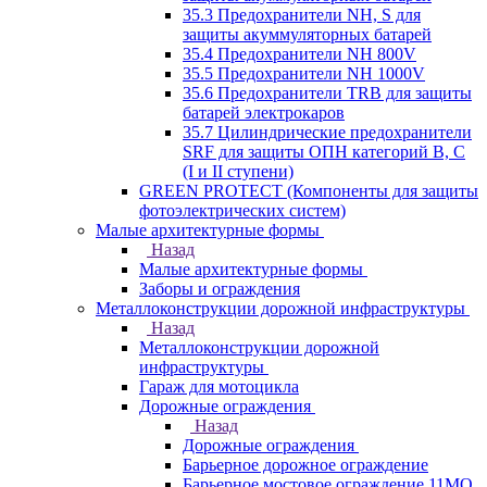
35.3 Предохранители NH, S для
защиты акуммуляторных батарей
35.4 Предохранители NH 800V
35.5 Предохранители NH 1000V
35.6 Предохранители TRB для защиты
батарей электрокаров
35.7 Цилиндрические предохранители
SRF для защиты ОПН категорий B, C
(I и II ступени)
GREEN PROTECT (Компоненты для защиты
фотоэлектрических систем)
Малые архитектурные формы
Назад
Малые архитектурные формы
Заборы и ограждения
Металлоконструкции дорожной инфраструктуры
Назад
Металлоконструкции дорожной
инфраструктуры
Гараж для мотоцикла
Дорожные ограждения
Назад
Дорожные ограждения
Барьерное дорожное ограждение
Барьерное мостовое ограждение 11МО