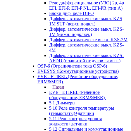
Реле дифференциальное (УЗО) 2р, 4р
EFI, EFI-P, EFI-P NL, EFI-PR (тип A)
Блоки диф. реле DIFO
Диффер. автоматические выкл. KZS
1M SUP (верхн.подкл.)
Диффер. автоматические выкл. KZS-
1M (нижн. подключ.)
Диффер. автоматическе выкл. KZS-2M
Диффер. автоматические выкл. KZS-
4M
Диффер. автоматические выкл. KZS-
AFDD (с защитой от дугов. замык.)
OSP-6 (Ограничители тока OSP-6)
EVESYS (Коммутационные устройства)
EVE - ETIREL (Релейное оборудование,
ERM&MER)
Назад
EVE - ETIREL (Релейное
оборудование, ERM&MER)
5.1 Диммеры
5.10 Реле контроля температуры
(термостаты)+датчики
5.11 Реле контроля уровня
жидкости+датчики
5.12 Сигнальные и коммутационные