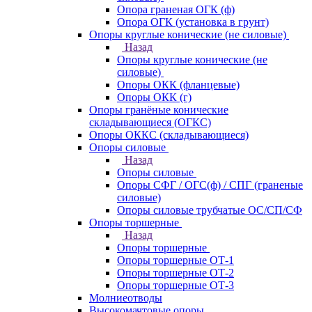
Опора граненая ОГК (ф)
Опора ОГК (установка в грунт)
Опоры круглые конические (не силовые)
Назад
Опоры круглые конические (не
силовые)
Опоры ОКК (фланцевые)
Опоры ОКК (г)
Опоры гранёные конические
складывающиеся (ОГКС)
Опоры ОККС (складывающиеся)
Опоры силовые
Назад
Опоры силовые
Опоры СФГ / ОГС(ф) / СПГ (граненые
силовые)
Опоры силовые трубчатые ОС/СП/СФ
Опоры торшерные
Назад
Опоры торшерные
Опоры торшерные ОТ-1
Опоры торшерные ОТ-2
Опоры торшерные ОТ-3
Молниеотводы
Высокомачтовые опоры