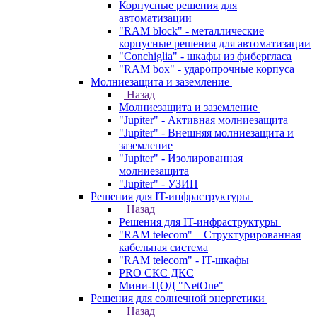
Корпусные решения для
автоматизации
"RAM block" - металлические
корпусные решения для автоматизации
"Conchiglia" - шкафы из фибергласа
"RAM box" - ударопрочные корпуса
Молниезащита и заземление
Назад
Молниезащита и заземление
"Jupiter" - Активная молниезащита
"Jupiter" - Внешняя молниезащита и
заземление
"Jupiter" - Изолированная
молниезащита
"Jupiter" - УЗИП
Решения для IT-инфраструктуры
Назад
Решения для IT-инфраструктуры
"RAM telecom" – Структурированная
кабельная система
"RAM telecom" - IT-шкафы
PRO СКС ДКС
Мини-ЦОД "NetOne"
Решения для солнечной энергетики
Назад