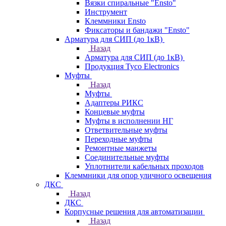
Вязки спиральные "Ensto"
Инструмент
Клеммники Ensto
Фиксаторы и бандажи "Ensto"
Арматура для СИП (до 1кВ)
Назад
Арматура для СИП (до 1кВ)
Продукция Tyco Electronics
Муфты
Назад
Муфты
Адаптеры РИКС
Концевые муфты
Муфты в исполнении НГ
Ответвительные муфты
Переходные муфты
Ремонтные манжеты
Соединительные муфты
Уплотнители кабельных проходов
Клеммники для опор уличного освещения
ДКС
Назад
ДКС
Корпусные решения для автоматизации
Назад