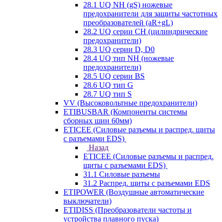
28.1 UQ NH (gS) ножевые
предохранители для защиты частотных
преобразователей (aR+gL)
28.2 UQ серии CH (цилиндрические
предохранители)
28.3 UQ серии D, D0
28.4 UQ тип NH (ножевые
предохранители)
28.5 UQ серии BS
28.6 UQ тип G
28.7 UQ тип S
VV (Высоковольтные предохранители)
ETIBUSBAR (Компоненты системы
сборных шин 60мм)
ETICEE (Силовые разъемы и распред. щиты
с разъемами EDS)
Назад
ETICEE (Силовые разъемы и распред.
щиты с разъемами EDS)
31.1 Силовые разъемы
31.2 Распред. щиты с разъемами EDS
ETIPOWER (Воздушные автоматические
выключатели)
ETIDISS (Преобразователи частоты и
устройства плавного пуска)