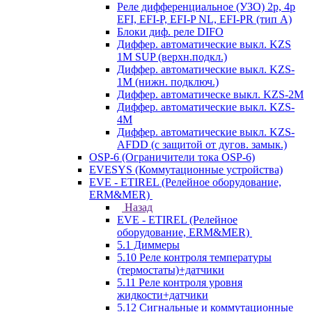
Реле дифференциальное (УЗО) 2р, 4р
EFI, EFI-P, EFI-P NL, EFI-PR (тип A)
Блоки диф. реле DIFO
Диффер. автоматические выкл. KZS
1M SUP (верхн.подкл.)
Диффер. автоматические выкл. KZS-
1M (нижн. подключ.)
Диффер. автоматическе выкл. KZS-2M
Диффер. автоматические выкл. KZS-
4M
Диффер. автоматические выкл. KZS-
AFDD (с защитой от дугов. замык.)
OSP-6 (Ограничители тока OSP-6)
EVESYS (Коммутационные устройства)
EVE - ETIREL (Релейное оборудование,
ERM&MER)
Назад
EVE - ETIREL (Релейное
оборудование, ERM&MER)
5.1 Диммеры
5.10 Реле контроля температуры
(термостаты)+датчики
5.11 Реле контроля уровня
жидкости+датчики
5.12 Сигнальные и коммутационные