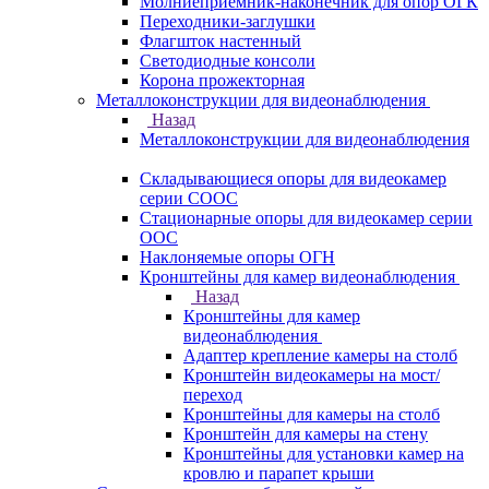
Молниеприемник-наконечник для опор ОГК
Переходники-заглушки
Флагшток настенный
Светодиодные консоли
Корона прожекторная
Металлоконструкции для видеонаблюдения
Назад
Металлоконструкции для видеонаблюдения
Складывающиеся опоры для видеокамер
серии СООС
Стационарные опоры для видеокамер серии
ООС
Наклоняемые опоры ОГН
Кронштейны для камер видеонаблюдения
Назад
Кронштейны для камер
видеонаблюдения
Адаптер крепление камеры на столб
Кронштейн видеокамеры на мост/
переход
Кронштейны для камеры на столб
Кронштейн для камеры на стену
Кронштейны для установки камер на
кровлю и парапет крыши