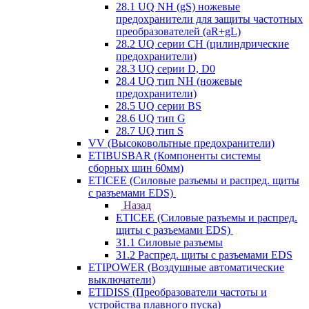
28.1 UQ NH (gS) ножевые
предохранители для защиты частотных
преобразователей (aR+gL)
28.2 UQ серии CH (цилиндрические
предохранители)
28.3 UQ серии D, D0
28.4 UQ тип NH (ножевые
предохранители)
28.5 UQ серии BS
28.6 UQ тип G
28.7 UQ тип S
VV (Высоковольтные предохранители)
ETIBUSBAR (Компоненты системы
сборных шин 60мм)
ETICEE (Силовые разъемы и распред. щиты
с разъемами EDS)
Назад
ETICEE (Силовые разъемы и распред.
щиты с разъемами EDS)
31.1 Силовые разъемы
31.2 Распред. щиты с разъемами EDS
ETIPOWER (Воздушные автоматические
выключатели)
ETIDISS (Преобразователи частоты и
устройства плавного пуска)