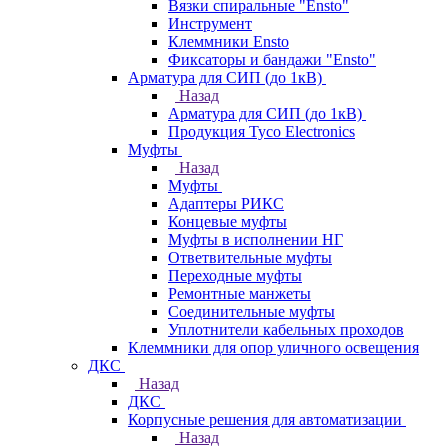
Вязки спиральные "Ensto"
Инструмент
Клеммники Ensto
Фиксаторы и бандажи "Ensto"
Арматура для СИП (до 1кВ)
Назад
Арматура для СИП (до 1кВ)
Продукция Tyco Electronics
Муфты
Назад
Муфты
Адаптеры РИКС
Концевые муфты
Муфты в исполнении НГ
Ответвительные муфты
Переходные муфты
Ремонтные манжеты
Соединительные муфты
Уплотнители кабельных проходов
Клеммники для опор уличного освещения
ДКС
Назад
ДКС
Корпусные решения для автоматизации
Назад