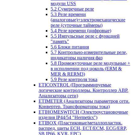
модули USS
5.2 Сумеречные реле
5.3 Реле времени
(аналоговые)+электромеханические
реле (суточные таймеры)
5.4 Реле времени (цифровые)
5.5 Импульсные реле с функцией
"память"
5.6 Блоки питания
5.7 Контрольно-измерительные реле,
индикаторы наличия фаз
5.8 Промежуточные реле модульные +
в исполнении под цоколь (ERM &
MER & RERM3)
5.9 Реле контроля тока
ETICONTROL (Программируемые
логические контроллеры. Контроллер АВР.
Анализаторы сети)
ETIMETER (Анализаторы параметров сети.
Конвертер. Трансформаторы тока)
ETIHOMESWITCH (Электроустановочные
изделия IP44/54 "Hermetics")
ETIBOX (Пластиковые/металлопластик.
распред. щиты ECH, ECT/ECM, ECG/ERP,
SB IP66, KVR, EPC)