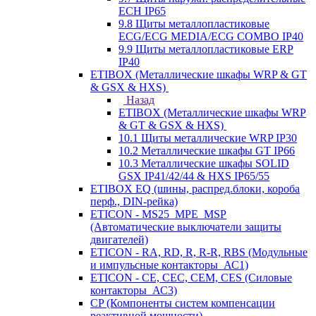
ECH IP65
9.8 Щиты металлопластиковые
ECG/ECG MEDIA/ECG COMBO IP40
9.9 Щиты металлопластиковые ERP
IP40
ETIBOX (Металлические шкафы WRP & GT
& GSX & HXS)
Назад
ETIBOX (Металлические шкафы WRP
& GT & GSX & HXS)
10.1 Щиты металлические WRP IP30
10.2 Металлические шкафы GT IP66
10.3 Металлические шкафы SOLID
GSX IP41/42/44 & HXS IP65/55
ETIBOX EQ (шины, распред.блоки, короба
перф., DIN-рейка)
ETICON - MS25_MPE_MSP
(Автоматические выключатели защиты
двигателей)
ETICON - RA, RD, R, R-R, RBS (Модульные
и импульсные контакторы_АС1)
ETICON - CE, CEC, CEM, CES (Силовые
контакторы_АС3)
CP (Компоненты систем компенсации
реактивной мощности)