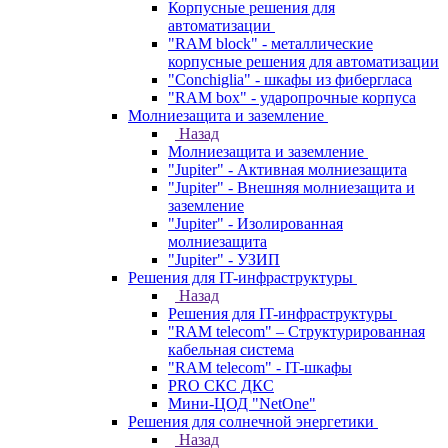
Корпусные решения для
автоматизации
"RAM block" - металлические
корпусные решения для автоматизации
"Conchiglia" - шкафы из фибергласа
"RAM box" - ударопрочные корпуса
Молниезащита и заземление
Назад
Молниезащита и заземление
"Jupiter" - Активная молниезащита
"Jupiter" - Внешняя молниезащита и
заземление
"Jupiter" - Изолированная
молниезащита
"Jupiter" - УЗИП
Решения для IT-инфраструктуры
Назад
Решения для IT-инфраструктуры
"RAM telecom" – Структурированная
кабельная система
"RAM telecom" - IT-шкафы
PRO СКС ДКС
Мини-ЦОД "NetOne"
Решения для солнечной энергетики
Назад