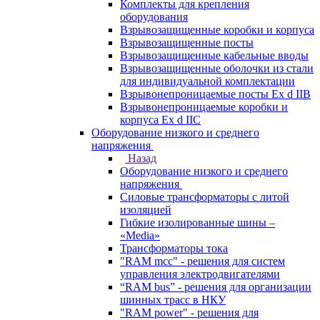
Комплекты для крепления
оборудования
Взрывозащищенные коробки и корпуса
Взрывозащищенные посты
Взрывозащищенные кабельные вводы
Взрывозащищенные оболочки из стали
для индивидуальной комплектации
Взрывонепроницаемые посты Ex d IIB
Взрывонепроницаемые коробки и
корпуса Ex d IIС
Оборудование низкого и среднего
напряжения
Назад
Оборудование низкого и среднего
напряжения
Силовые трансформаторы с литой
изоляцией
Гибкие изолированные шины –
«Media»
Трансформаторы тока
"RAM mcc" - решения для систем
управления электродвигателями
“RAM bus” - решения для организации
шинных трасс в НКУ
"RAM power" - решения для