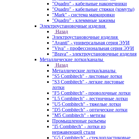
"Quadro" - кабельные наконечники
"Quadro" - кабельные стяжки (хомуты)
"Mark" - система маркировки
"Quadro" - клеммные зажимы
Электроустановочные изделия
Назад
Электроустановочные изделия
"Avanti" - универсальная серия ЭУИ
"Viva" - профессиональная серия ЭУИ
"Brava" - электроустановочные изделия
Металлические лотки/каналы
Назад
Металлические лотки/каналы
"S5 Combitech" - листовые лотки
"S3 Combitech" - легкие листовые
лотки
"F5 Combitech" - проволочные лотки
"L5 Combitech" - лестничные лотки
"U5 Combitech" - тяжелые лотки
"D5 Combitech" - оптические лотки
"M5 Combitech" - метизы
Промышленные разъемы
"I5 Combitech" - лотки из
нержавеющей стали
"G5 Combitech" - стеклопластиковые