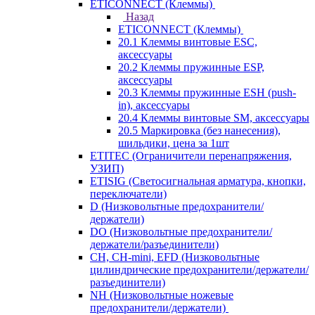
ETICONNECT (Клеммы)
Назад
ETICONNECT (Клеммы)
20.1 Клеммы винтовые ESC,
аксессуары
20.2 Клеммы пружинные ESP,
аксессуары
20.3 Клеммы пружинные ESH (push-
in), аксессуары
20.4 Клеммы винтовые SM, аксессуары
20.5 Маркировка (без нанесения),
шильдики, цена за 1шт
ETITEC (Ограничители перенапряжения,
УЗИП)
ETISIG (Светосигнальная арматура, кнопки,
переключатели)
D (Низковольтные предохранители/
держатели)
DO (Низковольтные предохранители/
держатели/разъединители)
CH, CH-mini, EFD (Низковольтные
цилиндрические предохранители/держатели/
разъединители)
NH (Низковольтные ножевые
предохранители/держатели)