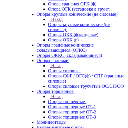
Опора граненая ОГК (ф)
Опора ОГК (установка в грунт)
Опоры круглые конические (не силовые)
Назад
Опоры круглые конические (не
силовые)
Опоры ОКК (фланцевые)
Опоры ОКК (г)
Опоры гранёные конические
складывающиеся (ОГКС)
Опоры ОККС (складывающиеся)
Опоры силовые
Назад
Опоры силовые
Опоры СФГ / ОГС(ф) / СПГ (граненые
силовые)
Опоры силовые трубчатые ОС/СП/СФ
Опоры торшерные
Назад
Опоры торшерные
Опоры торшерные ОТ-1
Опоры торшерные ОТ-2
Опоры торшерные ОТ-3
Молниеотводы
Высокомачтовые опоры