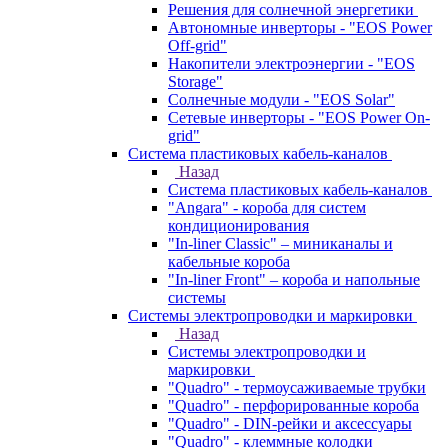
Решения для солнечной энергетики
Автономные инверторы - "EOS Power
Off-grid"
Накопители электроэнергии - "EOS
Storage"
Солнечные модули - "EOS Solar"
Сетевые инверторы - "EOS Power On-
grid"
Система пластиковых кабель-каналов
Назад
Система пластиковых кабель-каналов
"Angara" - короба для систем
кондиционирования
"In-liner Classic" – миниканалы и
кабельные короба
"In-liner Front" – короба и напольные
системы
Системы электропроводки и маркировки
Назад
Системы электропроводки и
маркировки
"Quadro" - термоусаживаемые трубки
"Quadro" - перфорированные короба
"Quadro" - DIN-рейки и аксессуары
"Quadro" - клеммные колодки