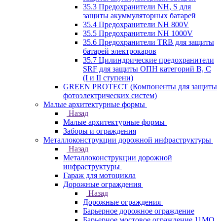
35.3 Предохранители NH, S для
защиты акуммуляторных батарей
35.4 Предохранители NH 800V
35.5 Предохранители NH 1000V
35.6 Предохранители TRB для защиты
батарей электрокаров
35.7 Цилиндрические предохранители
SRF для защиты ОПН категорий B, C
(I и II ступени)
GREEN PROTECT (Компоненты для защиты
фотоэлектрических систем)
Малые архитектурные формы
Назад
Малые архитектурные формы
Заборы и ограждения
Металлоконструкции дорожной инфраструктуры
Назад
Металлоконструкции дорожной
инфраструктуры
Гараж для мотоцикла
Дорожные ограждения
Назад
Дорожные ограждения
Барьерное дорожное ограждение
Барьерное мостовое ограждение 11МО