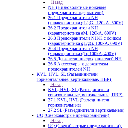
Назад
NH (Низковольтные ножевые
предохранители/держатели)
26.1 Предохранители NH
(характеристика gL/gG , 120kA, 500V)
26.2 Предохранители NH
(характеристика aM, 120kA, 690V)
26.3 Предохранители NH/K с бойком
(характеристика gL/gG, 100kA, 690V)
26.4 Предохранители NH
(характеристика gTr, 100kA, 400V)
26.5 Держатели предохранителей NH
26.6 Аксессуары к держателям
предохранителей NH
KVL, HVL, SL (Разъединители
горизонтальные, вертикальные, ПВР)
Назад
KVL, HVL, SL (Разъединители
горизонтальные, вертикальные, ПВР)
27.1 KVL, HVL (Разъединители
горизонтальные)
27.2 SL (Разъединители вертикальные)
UQ (Сверхбыстрые предохранители)
Назад
UQ (Сверхбыстрые предохранители)