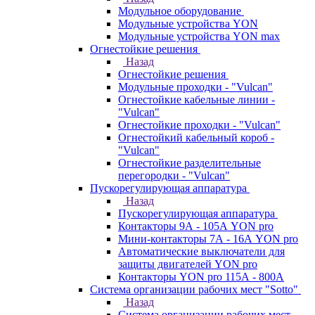
Модульное оборудование
Модульные устройства YON
Модульные устройства YON max
Огнестойкие решения
Назад
Огнестойкие решения
Модульные проходки - "Vulcan"
Огнестойкие кабельные линии -
"Vulcan"
Огнестойкие проходки - "Vulcan"
Огнестойкий кабельный короб -
"Vulcan"
Огнестойкие разделительные
перегородки - "Vulcan"
Пускорегулирующая аппаратура
Назад
Пускорегулирующая аппаратура
Контакторы 9А - 105А YON pro
Мини-контакторы 7А - 16А YON pro
Автоматические выключатели для
защиты двигателей YON pro
Контакторы YON pro 115А - 800А
Система организации рабочих мест "Sotto"
Назад
Система организации рабочих мест