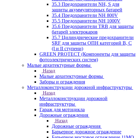
35.3 Предохранители NH, S для
защиты акуммуляторных батарей
35.4 Предохранители NH 800V
35.5 Предохранители NH 1000V
35.6 Предохранители TRB для защиты
батарей электрокаров
35.7 Цилиндрические предохранители
SRF для защиты ОПН категорий B, C
(I и II ступени)
GREEN PROTECT (Компоненты для защиты
фотоэлектрических систем)
Малые архитектурные формы
Назад
Малые архитектурные формы
Заборы и ограждения
Металлоконструкции дорожной инфраструктуры
Назад
Металлоконструкции дорожной
инфраструктуры
Гараж для мотоцикла
Дорожные ограждения
Назад
Дорожные ограждения
Барьерное дорожное ограждение
Барьерное мостовое ограждение 11МО