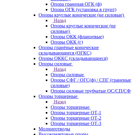
Опора граненая ОГК (ф)
Опора ОГК (установка в грунт)
Опоры круглые конические (не силовые)
Назад
Опоры круглые конические (не
силовые)
Опоры ОКК (фланцевые)
Опоры ОКК (г)
Опоры гранёные конические
складывающиеся (ОГКС)
Опоры ОККС (складывающиеся)
Опоры силовые
Назад
Опоры силовые
Опоры СФГ / ОГС(ф) / СПГ (граненые
силовые)
Опоры силовые трубчатые ОС/СП/СФ
Опоры торшерные
Назад
Опоры торшерные
Опоры торшерные ОТ-1
Опоры торшерные ОТ-2
Опоры торшерные ОТ-3
Молниеотводы
Высокомачтовые опоры