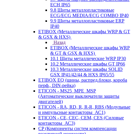
ECH IP65
9.8 Щиты металлопластиковые
ECG/ECG MEDIA/ECG COMBO IP40
9.9 Щиты металлопластиковые ERP
IP40
ETIBOX (Металлические шкафы WRP & GT
& GSX & HXS)
Назад
ETIBOX (Металлические шкафы WRP
& GT & GSX & HXS)
10.1 Щиты металлические WRP IP30
10.2 Металлические шкафы GT IP66
10.3 Металлические шкафы SOLID
GSX IP41/42/44 & HXS IP65/55
ETIBOX EQ (шины, распред.блоки, короба
перф., DIN-рейка)
ETICON - MS25_MPE_MSP
(Автоматические выключатели защиты
двигателей)
ETICON - RA, RD, R, R-R, RBS (Модульные
и импульсные контакторы_АС1)
ETICON - CE, CEC, CEM, CES (Силовые
контакторы_АС3)
CP (Компоненты систем компенсации
реактивной мощности)