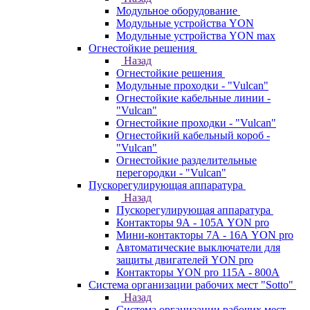
Модульное оборудование
Модульные устройства YON
Модульные устройства YON max
Огнестойкие решения
Назад
Огнестойкие решения
Модульные проходки - "Vulcan"
Огнестойкие кабельные линии -
"Vulcan"
Огнестойкие проходки - "Vulcan"
Огнестойкий кабельный короб -
"Vulcan"
Огнестойкие разделительные
перегородки - "Vulcan"
Пускорегулирующая аппаратура
Назад
Пускорегулирующая аппаратура
Контакторы 9А - 105А YON pro
Мини-контакторы 7А - 16А YON pro
Автоматические выключатели для
защиты двигателей YON pro
Контакторы YON pro 115А - 800А
Система организации рабочих мест "Sotto"
Назад
Система организации рабочих мест