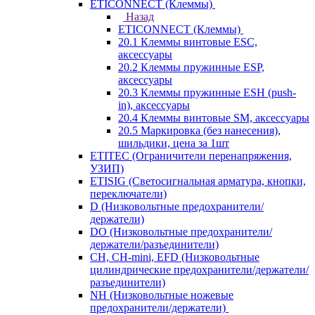
ETICONNECT (Клеммы)
Назад
ETICONNECT (Клеммы)
20.1 Клеммы винтовые ESC,
аксессуары
20.2 Клеммы пружинные ESP,
аксессуары
20.3 Клеммы пружинные ESH (push-
in), аксессуары
20.4 Клеммы винтовые SM, аксессуары
20.5 Маркировка (без нанесения),
шильдики, цена за 1шт
ETITEC (Ограничители перенапряжения,
УЗИП)
ETISIG (Светосигнальная арматура, кнопки,
переключатели)
D (Низковольтные предохранители/
держатели)
DO (Низковольтные предохранители/
держатели/разъединители)
CH, CH-mini, EFD (Низковольтные
цилиндрические предохранители/держатели/
разъединители)
NH (Низковольтные ножевые
предохранители/держатели)