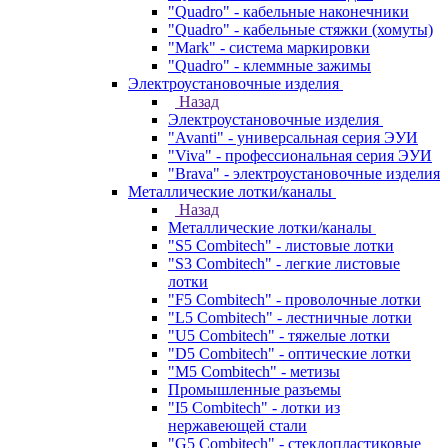
"Quadro" - кабельные наконечники
"Quadro" - кабельные стяжки (хомуты)
"Mark" - система маркировки
"Quadro" - клеммные зажимы
Электроустановочные изделия
Назад
Электроустановочные изделия
"Avanti" - универсальная серия ЭУИ
"Viva" - профессиональная серия ЭУИ
"Brava" - электроустановочные изделия
Металлические лотки/каналы
Назад
Металлические лотки/каналы
"S5 Combitech" - листовые лотки
"S3 Combitech" - легкие листовые
лотки
"F5 Combitech" - проволочные лотки
"L5 Combitech" - лестничные лотки
"U5 Combitech" - тяжелые лотки
"D5 Combitech" - оптические лотки
"M5 Combitech" - метизы
Промышленные разъемы
"I5 Combitech" - лотки из
нержавеющей стали
"G5 Combitech" - стеклопластиковые