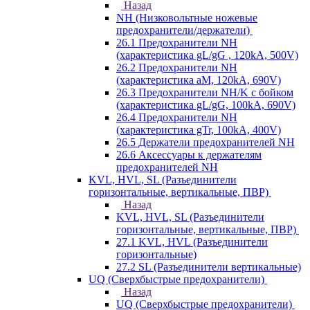
Назад
NH (Низковольтные ножевые
предохранители/держатели)
26.1 Предохранители NH
(характеристика gL/gG , 120kA, 500V)
26.2 Предохранители NH
(характеристика aM, 120kA, 690V)
26.3 Предохранители NH/K с бойком
(характеристика gL/gG, 100kA, 690V)
26.4 Предохранители NH
(характеристика gTr, 100kA, 400V)
26.5 Держатели предохранителей NH
26.6 Аксессуары к держателям
предохранителей NH
KVL, HVL, SL (Разъединители
горизонтальные, вертикальные, ПВР)
Назад
KVL, HVL, SL (Разъединители
горизонтальные, вертикальные, ПВР)
27.1 KVL, HVL (Разъединители
горизонтальные)
27.2 SL (Разъединители вертикальные)
UQ (Сверхбыстрые предохранители)
Назад
UQ (Сверхбыстрые предохранители)