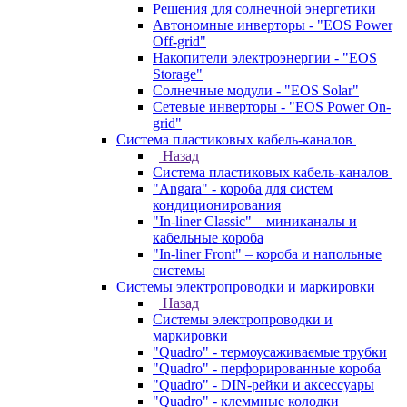
Решения для солнечной энергетики
Автономные инверторы - "EOS Power
Off-grid"
Накопители электроэнергии - "EOS
Storage"
Солнечные модули - "EOS Solar"
Сетевые инверторы - "EOS Power On-
grid"
Система пластиковых кабель-каналов
Назад
Система пластиковых кабель-каналов
"Angara" - короба для систем
кондиционирования
"In-liner Classic" – миниканалы и
кабельные короба
"In-liner Front" – короба и напольные
системы
Системы электропроводки и маркировки
Назад
Системы электропроводки и
маркировки
"Quadro" - термоусаживаемые трубки
"Quadro" - перфорированные короба
"Quadro" - DIN-рейки и аксессуары
"Quadro" - клеммные колодки