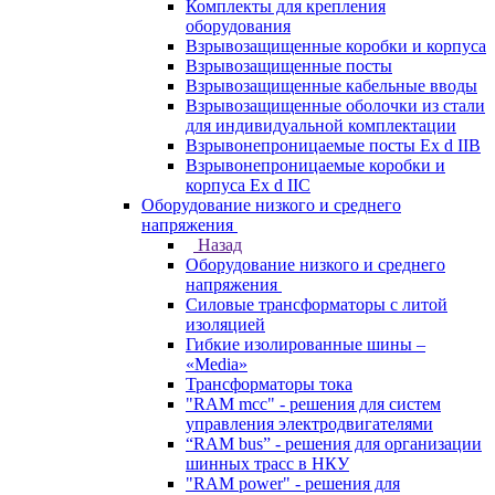
Комплекты для крепления
оборудования
Взрывозащищенные коробки и корпуса
Взрывозащищенные посты
Взрывозащищенные кабельные вводы
Взрывозащищенные оболочки из стали
для индивидуальной комплектации
Взрывонепроницаемые посты Ex d IIB
Взрывонепроницаемые коробки и
корпуса Ex d IIС
Оборудование низкого и среднего
напряжения
Назад
Оборудование низкого и среднего
напряжения
Силовые трансформаторы с литой
изоляцией
Гибкие изолированные шины –
«Media»
Трансформаторы тока
"RAM mcc" - решения для систем
управления электродвигателями
“RAM bus” - решения для организации
шинных трасс в НКУ
"RAM power" - решения для