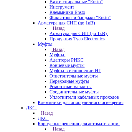
Вязки спиральные "Ensto"
Инструмент
Клеммники Ensto
Фиксаторы и бандажи "Ensto"
Арматура для СИП (до 1кВ)
Назад
Арматура для СИП (до 1кВ)
Продукция Tyco Electronics
Муфты
Назад
Муфты
Адаптеры РИКС
Концевые муфты
Муфты в исполнении НГ
Ответвительные муфты
Переходные муфты
Ремонтные манжеты
Соединительные муфты
Уплотнители кабельных проходов
Клеммники для опор уличного освещения
ДКС
Назад
ДКС
Корпусные решения для автоматизации
Назад