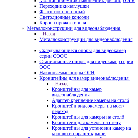
Молниеприемник-наконечник для опор ОГК
Переходники-заглушки
Флагшток настенный
Светодиодные консоли
Корона прожекторная
Металлоконструкции для видеонаблюдения
Назад
Металлоконструкции для видеонаблюдения
Складывающиеся опоры для видеокамер
серии СООС
Стационарные опоры для видеокамер серии
ООС
Наклоняемые опоры ОГН
Кронштейны для камер видеонаблюдения
Назад
Кронштейны для камер
видеонаблюдения
Адаптер крепление камеры на столб
Кронштейн видеокамеры на мост/
переход
Кронштейны для камеры на столб
Кронштейн для камеры на стену
Кронштейны для установки камер на
кровлю и парапет крыши