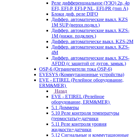
Реле дифференциальное (УЗО) 2р, 4р
EFI, EFI-P, EFI-P NL, EFI-PR (тип A)
Блоки диф. реле DIFO
Диффер. автоматические выкл. KZS
1M SUP (верхн.подкл.)
Диффер. автоматические выкл. KZS-
1M (нижн. подключ.)
Диффер. автоматическе выкл. KZS-2M
Диффер. автоматические выкл. KZS-
4M
Диффер. автоматические выкл. KZS-
AFDD (с защитой от дугов. замык.)
OSP-6 (Ограничители тока OSP-6)
EVESYS (Коммутационные устройства)
EVE - ETIREL (Релейное оборудование,
ERM&MER)
Назад
EVE - ETIREL (Релейное
оборудование, ERM&MER)
5.1 Диммеры
5.10 Реле контроля температуры
(термостаты)+датчики
5.11 Реле контроля уровня
жидкости+датчики
5.12 Сигнальные и коммутационные