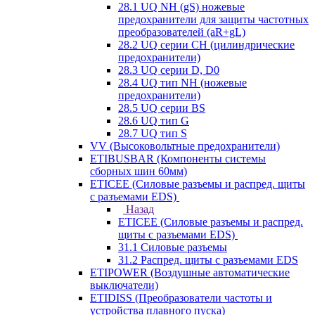
28.1 UQ NH (gS) ножевые
предохранители для защиты частотных
преобразователей (aR+gL)
28.2 UQ серии CH (цилиндрические
предохранители)
28.3 UQ серии D, D0
28.4 UQ тип NH (ножевые
предохранители)
28.5 UQ серии BS
28.6 UQ тип G
28.7 UQ тип S
VV (Высоковольтные предохранители)
ETIBUSBAR (Компоненты системы
сборных шин 60мм)
ETICEE (Силовые разъемы и распред. щиты
с разъемами EDS)
Назад
ETICEE (Силовые разъемы и распред.
щиты с разъемами EDS)
31.1 Силовые разъемы
31.2 Распред. щиты с разъемами EDS
ETIPOWER (Воздушные автоматические
выключатели)
ETIDISS (Преобразователи частоты и
устройства плавного пуска)