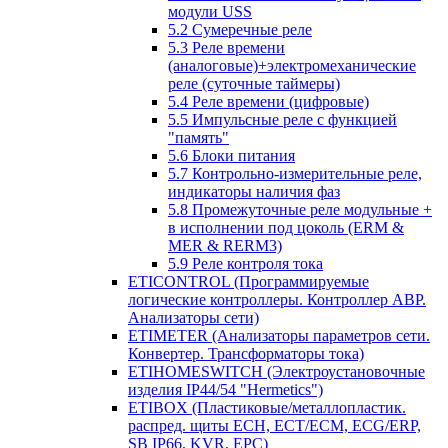
модули USS
5.2 Сумеречные реле
5.3 Реле времени
(аналоговые)+электромеханические
реле (суточные таймеры)
5.4 Реле времени (цифровые)
5.5 Импульсные реле с функцией
"память"
5.6 Блоки питания
5.7 Контрольно-измерительные реле,
индикаторы наличия фаз
5.8 Промежуточные реле модульные +
в исполнении под цоколь (ERM &
MER & RERM3)
5.9 Реле контроля тока
ETICONTROL (Программируемые
логические контроллеры. Контроллер АВР.
Анализаторы сети)
ETIMETER (Анализаторы параметров сети.
Конвертер. Трансформаторы тока)
ETIHOMESWITCH (Электроустановочные
изделия IP44/54 "Hermetics")
ETIBOX (Пластиковые/металлопластик.
распред. щиты ECH, ECT/ECM, ECG/ERP,
SB IP66, KVR, EPC)