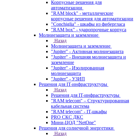
Корпусные решения для
автоматизации
"RAM block" - металлические
корпусные решения для автоматизации
"Conchiglia" - шкафы из фибергласа
"RAM box" - ударопрочные корпуса
Молниезащита и заземление
Назад
Молниезащита и заземление
"Jupiter" - Активная молниезащита
"Jupiter" - Внешняя молниезащита и
заземление
"Jupiter" - Изолированная
молниезащита
"Jupiter" - УЗИП
Решения для IT-инфраструктуры
Назад
Решения для IT-инфраструктуры
"RAM telecom" – Структурированная
кабельная система
"RAM telecom" - IT-шкафы
PRO СКС ДКС
Мини-ЦОД "NetOne"
Решения для солнечной энергетики
Назад