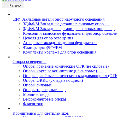
Каталог
ЗДФ Закладные детали опор наружного освещения
ЗДФ/ФМ Закладные детали не силовых опор
ЗДФ/ФМ Закладные детали для силовых опор
Консоли и выносные фундаменты для опор освеще
Цоколя для опор освещения
Анкерные закладные детали фундамента
Фланцы для ЗДФ/ФМ
Комплекты крепежа для опор освещения
Опоры освещения
Опоры граненые конические ОГК (не силовые)
Опоры круглые конические (не силовые)
Опоры гранёные конические складывающиеся (ОГ
Опоры ОККС (складывающиеся)
Опоры силовые
Опоры торшерные
Молниеотводы
Высокомачтовые опоры
Флагштоки
Кронштейны для светильников