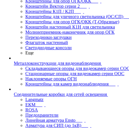
Кронштейны для опор ОГК/ОКК
Кронштейн Вектор серии 2
Кронштейны К1П / К2П
Кронштейны для уличного светильника (ОС/СП)
Кронштейны для опор ОГК/ОКК (Т-Образные)
Кронштейн настенный К1Н для светильника
Молниеприемник-наконечник для опор ОГК
Переходники-заглушки
Флагшток настенный
Светодиодные консоли
Еще
Металлоконструкции для видеонаблюдения
Складывающиеся опоры для видеокамер серии СО
Стационарные опоры для видеокамер серии ООС
Наклоняемые опоры ОГН
Кронштейны для камер видеонаблюдения
Соединительные коробки для сетей освещения
Langmatz
ЕКМ
ROSA
Предохранители
Линейная арматура Ensto
Арматура для СИП (до 1кВ)