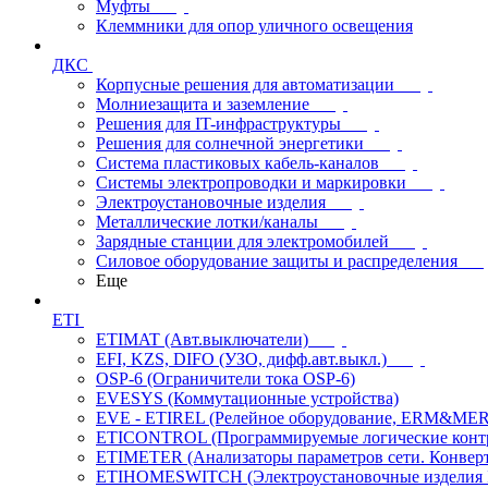
Муфты
Клеммники для опор уличного освещения
ДКС
Корпусные решения для автоматизации
Молниезащита и заземление
Решения для IT-инфраструктуры
Решения для солнечной энергетики
Система пластиковых кабель-каналов
Системы электропроводки и маркировки
Электроустановочные изделия
Металлические лотки/каналы
Зарядные станции для электромобилей
Силовое оборудование защиты и распределения
Еще
ETI
ETIMAT (Авт.выключатели)
EFI, KZS, DIFO (УЗО, дифф.авт.выкл.)
OSP-6 (Ограничители тока OSP-6)
EVESYS (Коммутационные устройства)
EVE - ETIREL (Релейное оборудование, ERM&MER
ETICONTROL (Программируемые логические контро
ETIMETER (Анализаторы параметров сети. Конверт
ETIHOMESWITCH (Электроустановочные изделия IP