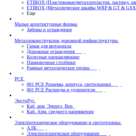
ETIBOX (Пластиковые/металлопластик. распред. 
ETIBOX (Металлические шкафы WRP & GT & GSX
Еще
Малые архитектурные формы
Заборы и ограждения
Металлоконструкции дорожной инфраструктуры
Гараж для мотоцикла
Дорожные ограждения
Колесные направляющие
Парковочные столбики
Рамные металлические опоры
PCE
001 PCE Разъемы, корпуса, светильники
001 PCE Распреды и удлинители
ЭнстоРус
Каб_арм_Энерго_Вер_
Каб. Арм. среднего напряжения
Электротехническое оборудование и светотехника
АЛБ
Электротехническое оборудование