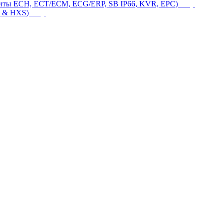
щиты ECH, ECT/ECM, ECG/ERP, SB IP66, KVR, EPC)
 & HXS)