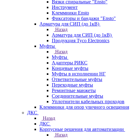
Вязки спиральные "Ensto"
Инструмент
Клеммники Ensto
Фиксаторы и бандажи "Ensto"
Арматура для СИП (до 1кВ)
Назад
Арматура для СИП (до 1кВ)
Продукция Tyco Electronics
Муфты
Назад
Муфты
Адаптеры РИКС
Концевые муфты
Муфты в исполнении НГ
Ответвительные муфты
Переходные муфты
Ремонтные манжеты
Соединительные муфты
Уплотнители кабельных проходов
Клеммники для опор уличного освещения
ДКС
Назад
ДКС
Корпусные решения для автоматизации
Назад