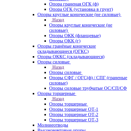
Опора граненая ОГК (ф)
Опора ОГК (установка в грунт)
Опоры круглые конические (не силовые)
Назад
Опоры круглые конические (не
силовые)
Опоры ОКК (фланцевые)
Опоры ОКК (г)
Опоры гранёные конические
складывающиеся (ОГКС)
Опоры ОККС (складывающиеся)
Опоры силовые
Назад
Опоры силовые
Опоры СФГ / ОГС(ф) / СПГ (граненые
силовые)
Опоры силовые трубчатые ОС/СП/СФ
Опоры торшерные
Назад
Опоры торшерные
Опоры торшерные ОТ-1
Опоры торшерные ОТ-2
Опоры торшерные ОТ-3
Молниеотводы
Высокомачтовые опоры