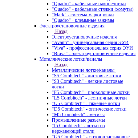
"Quadro" - кабельные наконечники
"Quadro" - кабельные стяжки (хомуты)
"Mark" - система маркировки
"Quadro" - клеммные зажимы
Электроустановочные изделия
Назад
Электроустановочные изделия
"Avanti" - универсальная серия ЭУИ
"Viva" - профессиональная серия ЭУИ
"Brava" - электроустановочные изделия
Металлические лотки/каналы
Назад
Металлические лотки/каналы
"S5 Combitech" - листовые лотки
"S3 Combitech" - легкие листовые
лотки
"F5 Combitech" - проволочные лотки
"L5 Combitech" - лестничные лотки
"U5 Combitech" - тяжелые лотки
"D5 Combitech" - оптические лотки
"M5 Combitech" - метизы
Промышленные разъемы
"I5 Combitech" - лотки из
нержавеющей стали
"G5 Combitech" - стеклопластиковые