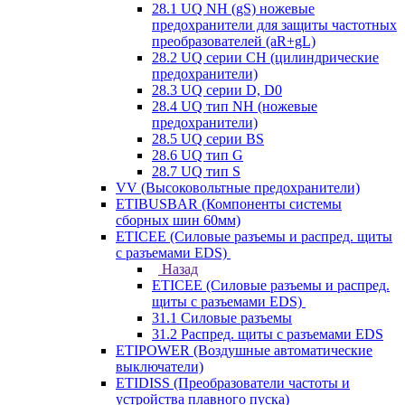
28.1 UQ NH (gS) ножевые
предохранители для защиты частотных
преобразователей (aR+gL)
28.2 UQ серии CH (цилиндрические
предохранители)
28.3 UQ серии D, D0
28.4 UQ тип NH (ножевые
предохранители)
28.5 UQ серии BS
28.6 UQ тип G
28.7 UQ тип S
VV (Высоковольтные предохранители)
ETIBUSBAR (Компоненты системы
сборных шин 60мм)
ETICEE (Силовые разъемы и распред. щиты
с разъемами EDS)
Назад
ETICEE (Силовые разъемы и распред.
щиты с разъемами EDS)
31.1 Силовые разъемы
31.2 Распред. щиты с разъемами EDS
ETIPOWER (Воздушные автоматические
выключатели)
ETIDISS (Преобразователи частоты и
устройства плавного пуска)