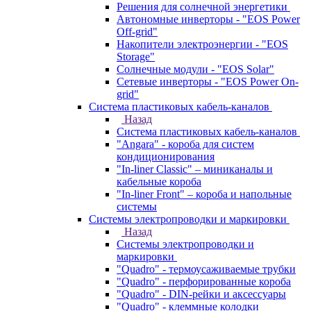
Решения для солнечной энергетики
Автономные инверторы - "EOS Power
Off-grid"
Накопители электроэнергии - "EOS
Storage"
Солнечные модули - "EOS Solar"
Сетевые инверторы - "EOS Power On-
grid"
Система пластиковых кабель-каналов
Назад
Система пластиковых кабель-каналов
"Angara" - короба для систем
кондиционирования
"In-liner Classic" – миниканалы и
кабельные короба
"In-liner Front" – короба и напольные
системы
Системы электропроводки и маркировки
Назад
Системы электропроводки и
маркировки
"Quadro" - термоусаживаемые трубки
"Quadro" - перфорированные короба
"Quadro" - DIN-рейки и аксессуары
"Quadro" - клеммные колодки