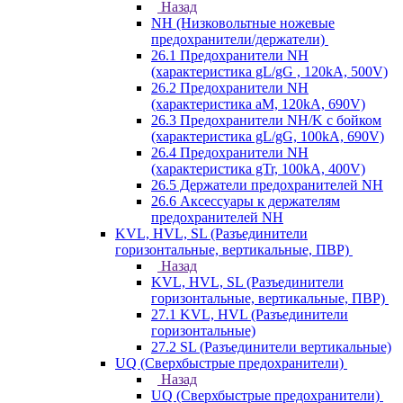
Назад
NH (Низковольтные ножевые
предохранители/держатели)
26.1 Предохранители NH
(характеристика gL/gG , 120kA, 500V)
26.2 Предохранители NH
(характеристика aM, 120kA, 690V)
26.3 Предохранители NH/K с бойком
(характеристика gL/gG, 100kA, 690V)
26.4 Предохранители NH
(характеристика gTr, 100kA, 400V)
26.5 Держатели предохранителей NH
26.6 Аксессуары к держателям
предохранителей NH
KVL, HVL, SL (Разъединители
горизонтальные, вертикальные, ПВР)
Назад
KVL, HVL, SL (Разъединители
горизонтальные, вертикальные, ПВР)
27.1 KVL, HVL (Разъединители
горизонтальные)
27.2 SL (Разъединители вертикальные)
UQ (Сверхбыстрые предохранители)
Назад
UQ (Сверхбыстрые предохранители)