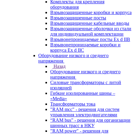
Комплекты для крепления
оборудования
Взрывозащищенные коробки и корпуса
Взрывозащищенные посты
Взрывозащищенные кабельные вводы
Взрывозащищенные оболочки из стали
для индивидуальной комплектации
Взрывонепроницаемые посты Ex d IIB
Взрывонепроницаемые коробки и
корпуса Ex d IIС
Оборудование низкого и среднего
напряжения
Назад
Оборудование низкого и среднего
напряжения
Силовые трансформаторы с литой
изоляцией
Гибкие изолированные шины –
«Media»
Трансформаторы тока
"RAM mcc" - решения для систем
управления электродвигателями
“RAM bus” - решения для организации
шинных трасс в НКУ
"RAM power" - решения для