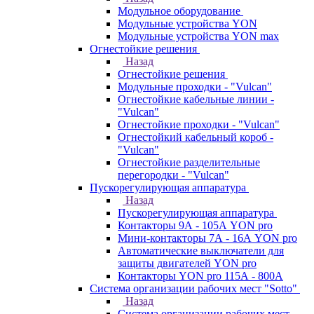
Модульное оборудование
Модульные устройства YON
Модульные устройства YON max
Огнестойкие решения
Назад
Огнестойкие решения
Модульные проходки - "Vulcan"
Огнестойкие кабельные линии -
"Vulcan"
Огнестойкие проходки - "Vulcan"
Огнестойкий кабельный короб -
"Vulcan"
Огнестойкие разделительные
перегородки - "Vulcan"
Пускорегулирующая аппаратура
Назад
Пускорегулирующая аппаратура
Контакторы 9А - 105А YON pro
Мини-контакторы 7А - 16А YON pro
Автоматические выключатели для
защиты двигателей YON pro
Контакторы YON pro 115А - 800А
Система организации рабочих мест "Sotto"
Назад
Система организации рабочих мест