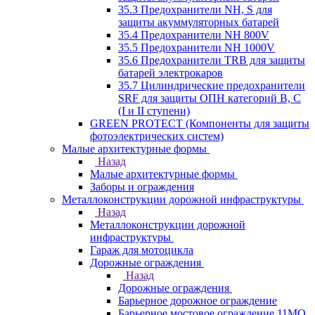
35.3 Предохранители NH, S для
защиты акуммуляторных батарей
35.4 Предохранители NH 800V
35.5 Предохранители NH 1000V
35.6 Предохранители TRB для защиты
батарей электрокаров
35.7 Цилиндрические предохранители
SRF для защиты ОПН категорий B, C
(I и II ступени)
GREEN PROTECT (Компоненты для защиты
фотоэлектрических систем)
Малые архитектурные формы
Назад
Малые архитектурные формы
Заборы и ограждения
Металлоконструкции дорожной инфраструктуры
Назад
Металлоконструкции дорожной
инфраструктуры
Гараж для мотоцикла
Дорожные ограждения
Назад
Дорожные ограждения
Барьерное дорожное ограждение
Барьерное мостовое ограждение 11МО