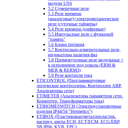
модули USS
5.2 Сумеречные реле
5.3 Реле времени
(аналоговые)+электромеханические
реле (суточные таймеры)
5.4 Реле времени (цифровые)
5.5 Импульсные реле с функцией
"память"
5.6 Блоки питания
5.7 Контрольно-измерительные реле,
индикаторы наличия фаз
5.8 Промежуточные реле модульные +
в исполнении под цоколь (ERM &
MER & RERM3)
5.9 Реле контроля тока
ETICONTROL (Программируемые
логические контроллеры. Контроллер АВР.
Анализаторы сети)
ETIMETER (Анализаторы параметров сети.
Конвертер. Трансформаторы тока)
ETIHOMESWITCH (Электроустановочные
изделия IP44/54 "Hermetics")
ETIBOX (Пластиковые/металлопластик.
распред. щиты ECH, ECT/ECM, ECG/ERP,
SB IP66, KVR, EPC)