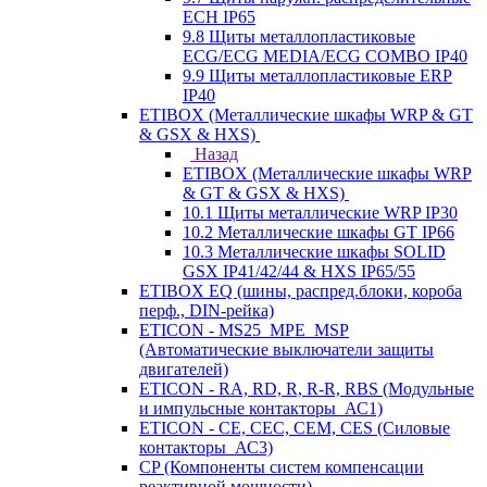
ECH IP65
9.8 Щиты металлопластиковые
ECG/ECG MEDIA/ECG COMBO IP40
9.9 Щиты металлопластиковые ERP
IP40
ETIBOX (Металлические шкафы WRP & GT
& GSX & HXS)
Назад
ETIBOX (Металлические шкафы WRP
& GT & GSX & HXS)
10.1 Щиты металлические WRP IP30
10.2 Металлические шкафы GT IP66
10.3 Металлические шкафы SOLID
GSX IP41/42/44 & HXS IP65/55
ETIBOX EQ (шины, распред.блоки, короба
перф., DIN-рейка)
ETICON - MS25_MPE_MSP
(Автоматические выключатели защиты
двигателей)
ETICON - RA, RD, R, R-R, RBS (Модульные
и импульсные контакторы_АС1)
ETICON - CE, CEC, CEM, CES (Силовые
контакторы_АС3)
CP (Компоненты систем компенсации
реактивной мощности)