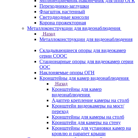
Молниеприемник-наконечник для опор ОГК
Переходники-заглушки
Флагшток настенный
Светодиодные консоли
Корона прожекторная
Металлоконструкции для видеонаблюдения
Назад
Металлоконструкции для видеонаблюдения
Складывающиеся опоры для видеокамер
серии СООС
Стационарные опоры для видеокамер серии
ООС
Наклоняемые опоры ОГН
Кронштейны для камер видеонаблюдения
Назад
Кронштейны для камер
видеонаблюдения
Адаптер крепление камеры на столб
Кронштейн видеокамеры на мост/
переход
Кронштейны для камеры на столб
Кронштейн для камеры на стену
Кронштейны для установки камер на
кровлю и парапет крыши