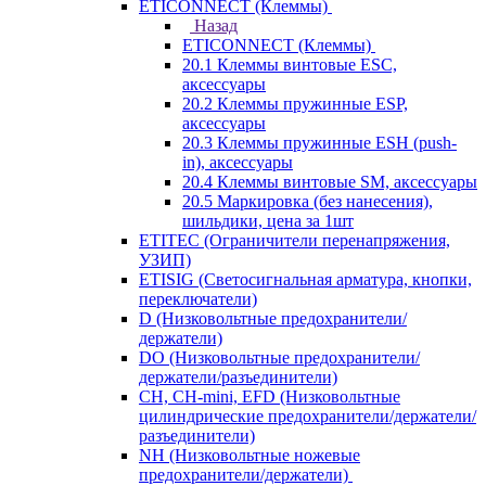
ETICONNECT (Клеммы)
Назад
ETICONNECT (Клеммы)
20.1 Клеммы винтовые ESC,
аксессуары
20.2 Клеммы пружинные ESP,
аксессуары
20.3 Клеммы пружинные ESH (push-
in), аксессуары
20.4 Клеммы винтовые SM, аксессуары
20.5 Маркировка (без нанесения),
шильдики, цена за 1шт
ETITEC (Ограничители перенапряжения,
УЗИП)
ETISIG (Светосигнальная арматура, кнопки,
переключатели)
D (Низковольтные предохранители/
держатели)
DO (Низковольтные предохранители/
держатели/разъединители)
CH, CH-mini, EFD (Низковольтные
цилиндрические предохранители/держатели/
разъединители)
NH (Низковольтные ножевые
предохранители/держатели)