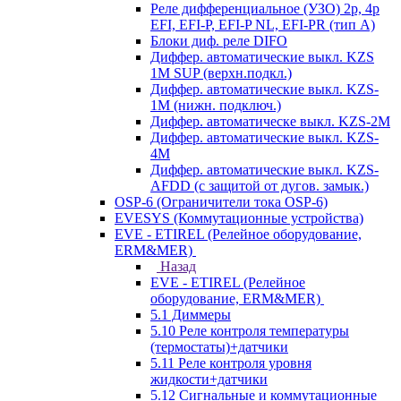
Реле дифференциальное (УЗО) 2р, 4р
EFI, EFI-P, EFI-P NL, EFI-PR (тип A)
Блоки диф. реле DIFO
Диффер. автоматические выкл. KZS
1M SUP (верхн.подкл.)
Диффер. автоматические выкл. KZS-
1M (нижн. подключ.)
Диффер. автоматическе выкл. KZS-2M
Диффер. автоматические выкл. KZS-
4M
Диффер. автоматические выкл. KZS-
AFDD (с защитой от дугов. замык.)
OSP-6 (Ограничители тока OSP-6)
EVESYS (Коммутационные устройства)
EVE - ETIREL (Релейное оборудование,
ERM&MER)
Назад
EVE - ETIREL (Релейное
оборудование, ERM&MER)
5.1 Диммеры
5.10 Реле контроля температуры
(термостаты)+датчики
5.11 Реле контроля уровня
жидкости+датчики
5.12 Сигнальные и коммутационные