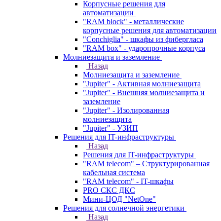
Корпусные решения для
автоматизации
"RAM block" - металлические
корпусные решения для автоматизации
"Conchiglia" - шкафы из фибергласа
"RAM box" - ударопрочные корпуса
Молниезащита и заземление
Назад
Молниезащита и заземление
"Jupiter" - Активная молниезащита
"Jupiter" - Внешняя молниезащита и
заземление
"Jupiter" - Изолированная
молниезащита
"Jupiter" - УЗИП
Решения для IT-инфраструктуры
Назад
Решения для IT-инфраструктуры
"RAM telecom" – Структурированная
кабельная система
"RAM telecom" - IT-шкафы
PRO СКС ДКС
Мини-ЦОД "NetOne"
Решения для солнечной энергетики
Назад