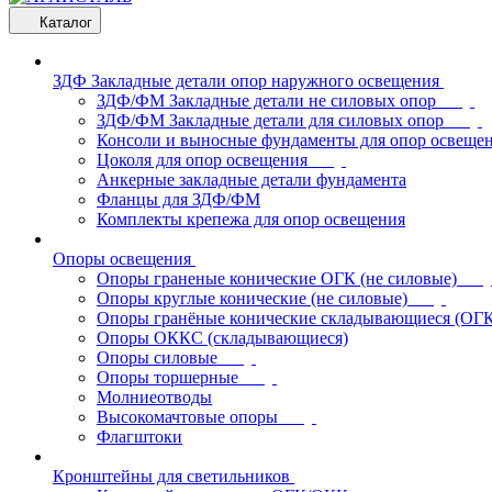
Каталог
ЗДФ Закладные детали опор наружного освещения
ЗДФ/ФМ Закладные детали не силовых опор
ЗДФ/ФМ Закладные детали для силовых опор
Консоли и выносные фундаменты для опор освеще
Цоколя для опор освещения
Анкерные закладные детали фундамента
Фланцы для ЗДФ/ФМ
Комплекты крепежа для опор освещения
Опоры освещения
Опоры граненые конические ОГК (не силовые)
Опоры круглые конические (не силовые)
Опоры гранёные конические складывающиеся (ОГ
Опоры ОККС (складывающиеся)
Опоры силовые
Опоры торшерные
Молниеотводы
Высокомачтовые опоры
Флагштоки
Кронштейны для светильников