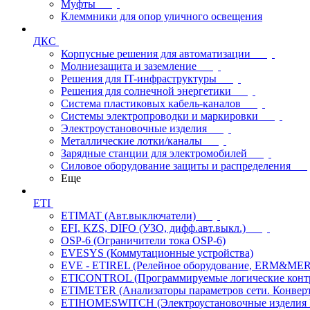
Муфты
Клеммники для опор уличного освещения
ДКС
Корпусные решения для автоматизации
Молниезащита и заземление
Решения для IT-инфраструктуры
Решения для солнечной энергетики
Система пластиковых кабель-каналов
Системы электропроводки и маркировки
Электроустановочные изделия
Металлические лотки/каналы
Зарядные станции для электромобилей
Силовое оборудование защиты и распределения
Еще
ETI
ETIMAT (Авт.выключатели)
EFI, KZS, DIFO (УЗО, дифф.авт.выкл.)
OSP-6 (Ограничители тока OSP-6)
EVESYS (Коммутационные устройства)
EVE - ETIREL (Релейное оборудование, ERM&MER
ETICONTROL (Программируемые логические контро
ETIMETER (Анализаторы параметров сети. Конверт
ETIHOMESWITCH (Электроустановочные изделия IP