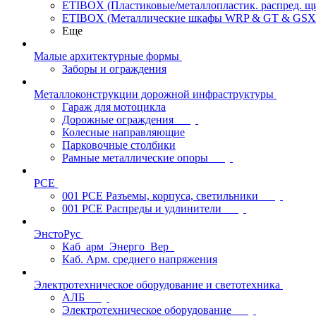
ETIBOX (Пластиковые/металлопластик. распред. 
ETIBOX (Металлические шкафы WRP & GT & GSX
Еще
Малые архитектурные формы
Заборы и ограждения
Металлоконструкции дорожной инфраструктуры
Гараж для мотоцикла
Дорожные ограждения
Колесные направляющие
Парковочные столбики
Рамные металлические опоры
PCE
001 PCE Разъемы, корпуса, светильники
001 PCE Распреды и удлинители
ЭнстоРус
Каб_арм_Энерго_Вер_
Каб. Арм. среднего напряжения
Электротехническое оборудование и светотехника
АЛБ
Электротехническое оборудование