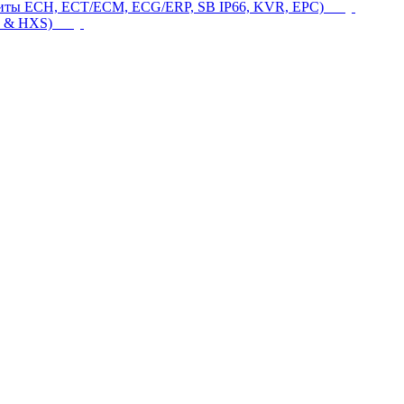
щиты ECH, ECT/ECM, ECG/ERP, SB IP66, KVR, EPC)
 & HXS)