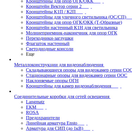
Кронштейны для опор ОГК/ОКК
Кронштейн Вектор серии 2
Кронштейны К1П / К2П
Кронштейны для уличного светильника (ОС/СП)
Кронштейны для опор ОГК/ОКК (Т-Образные)
Кронштейн настенный К1Н для светильника
Молниеприемник-наконечник для опор ОГК
Переходники-заглушки
Флагшток настенный
Светодиодные консоли
Еще
Металлоконструкции для видеонаблюдения
Складывающиеся опоры для видеокамер серии СО
Стационарные опоры для видеокамер серии ООС
Наклоняемые опоры ОГН
Кронштейны для камер видеонаблюдения
Соединительные коробки для сетей освещения
Langmatz
ЕКМ
ROSA
Предохранители
Линейная арматура Ensto
Арматура для СИП (до 1кВ)