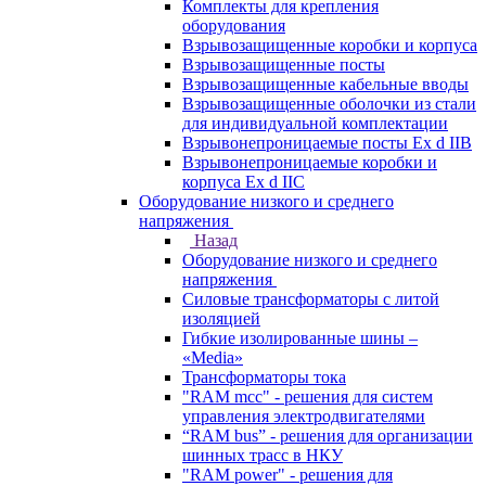
Комплекты для крепления
оборудования
Взрывозащищенные коробки и корпуса
Взрывозащищенные посты
Взрывозащищенные кабельные вводы
Взрывозащищенные оболочки из стали
для индивидуальной комплектации
Взрывонепроницаемые посты Ex d IIB
Взрывонепроницаемые коробки и
корпуса Ex d IIС
Оборудование низкого и среднего
напряжения
Назад
Оборудование низкого и среднего
напряжения
Силовые трансформаторы с литой
изоляцией
Гибкие изолированные шины –
«Media»
Трансформаторы тока
"RAM mcc" - решения для систем
управления электродвигателями
“RAM bus” - решения для организации
шинных трасс в НКУ
"RAM power" - решения для