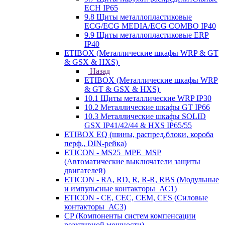
ECH IP65
9.8 Щиты металлопластиковые
ECG/ECG MEDIA/ECG COMBO IP40
9.9 Щиты металлопластиковые ERP
IP40
ETIBOX (Металлические шкафы WRP & GT
& GSX & HXS)
Назад
ETIBOX (Металлические шкафы WRP
& GT & GSX & HXS)
10.1 Щиты металлические WRP IP30
10.2 Металлические шкафы GT IP66
10.3 Металлические шкафы SOLID
GSX IP41/42/44 & HXS IP65/55
ETIBOX EQ (шины, распред.блоки, короба
перф., DIN-рейка)
ETICON - MS25_MPE_MSP
(Автоматические выключатели защиты
двигателей)
ETICON - RA, RD, R, R-R, RBS (Модульные
и импульсные контакторы_АС1)
ETICON - CE, CEC, CEM, CES (Силовые
контакторы_АС3)
CP (Компоненты систем компенсации
реактивной мощности)