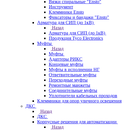
Вязки спиральные "Ensto"
Инструмент
Клеммники Ensto
Фиксаторы и бандажи "Ensto"
Арматура для СИП (до 1кВ)
Назад
Арматура для СИП (до 1кВ)
Продукция Tyco Electronics
Муфты
Назад
Муфты
Адаптеры РИКС
Концевые муфты
Муфты в исполнении НГ
Ответвительные муфты
Переходные муфты
Ремонтные манжеты
Соединительные муфты
Уплотнители кабельных проходов
Клеммники для опор уличного освещения
ДКС
Назад
ДКС
Корпусные решения для автоматизации
Назад