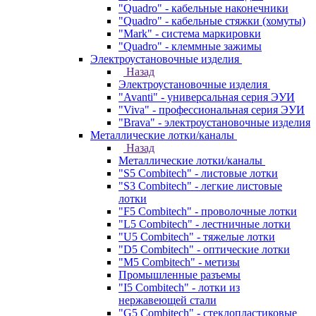
"Quadro" - кабельные наконечники
"Quadro" - кабельные стяжки (хомуты)
"Mark" - система маркировки
"Quadro" - клеммные зажимы
Электроустановочные изделия
Назад
Электроустановочные изделия
"Avanti" - универсальная серия ЭУИ
"Viva" - профессиональная серия ЭУИ
"Brava" - электроустановочные изделия
Металлические лотки/каналы
Назад
Металлические лотки/каналы
"S5 Combitech" - листовые лотки
"S3 Combitech" - легкие листовые
лотки
"F5 Combitech" - проволочные лотки
"L5 Combitech" - лестничные лотки
"U5 Combitech" - тяжелые лотки
"D5 Combitech" - оптические лотки
"M5 Combitech" - метизы
Промышленные разъемы
"I5 Combitech" - лотки из
нержавеющей стали
"G5 Combitech" - стеклопластиковые