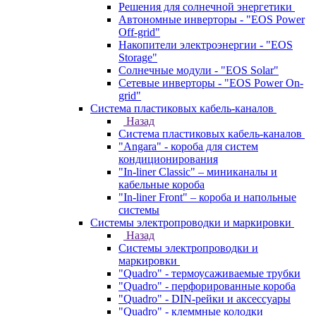
Решения для солнечной энергетики
Автономные инверторы - "EOS Power
Off-grid"
Накопители электроэнергии - "EOS
Storage"
Солнечные модули - "EOS Solar"
Сетевые инверторы - "EOS Power On-
grid"
Система пластиковых кабель-каналов
Назад
Система пластиковых кабель-каналов
"Angara" - короба для систем
кондиционирования
"In-liner Classic" – миниканалы и
кабельные короба
"In-liner Front" – короба и напольные
системы
Системы электропроводки и маркировки
Назад
Системы электропроводки и
маркировки
"Quadro" - термоусаживаемые трубки
"Quadro" - перфорированные короба
"Quadro" - DIN-рейки и аксессуары
"Quadro" - клеммные колодки