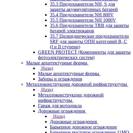
35.3 Предохранители NH, S для
защиты акуммуляторных батарей
35.4 Предохранители NH 800V
35.5 Предохранители NH 1000V
35.6 Предохранители TRB для защиты
батарей электрокаров
35.7 Цилиндрические предохранители
SRF для защиты ОПН категорий B, C
(I и II ступени)
GREEN PROTECT (Компоненты для защиты
фотоэлектрических систем)
Малые архитектурные формы
Назад
Малые архитектурные формы
Заборы и ограждения
Металлоконструкции дорожной инфраструктуры
Назад
Металлоконструкции дорожной
инфраструктуры
Гараж для мотоцикла
Дорожные ограждения
Назад
Дорожные ограждения
Барьерное дорожное ограждение
Барьерное мостовое ограждение 11МО