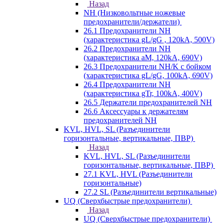
Назад
NH (Низковольтные ножевые
предохранители/держатели)
26.1 Предохранители NH
(характеристика gL/gG , 120kA, 500V)
26.2 Предохранители NH
(характеристика aM, 120kA, 690V)
26.3 Предохранители NH/K с бойком
(характеристика gL/gG, 100kA, 690V)
26.4 Предохранители NH
(характеристика gTr, 100kA, 400V)
26.5 Держатели предохранителей NH
26.6 Аксессуары к держателям
предохранителей NH
KVL, HVL, SL (Разъединители
горизонтальные, вертикальные, ПВР)
Назад
KVL, HVL, SL (Разъединители
горизонтальные, вертикальные, ПВР)
27.1 KVL, HVL (Разъединители
горизонтальные)
27.2 SL (Разъединители вертикальные)
UQ (Сверхбыстрые предохранители)
Назад
UQ (Сверхбыстрые предохранители)