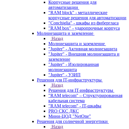
Корпусные решения для
автоматизации
"RAM block" - металлические
корпусные решения для автоматизации
"Conchiglia" - шкафы из фибергласа
"RAM box" - ударопрочные корпуса
Молниезащита и заземление
Назад
Молниезащита и заземление
"Jupiter" - Активная молниезащита
"Jupiter" - Внешняя молниезащита и
заземление
"Jupiter" - Изолированная
молниезащита
"Jupiter" - УЗИП
Решения для IT-инфраструктуры
Назад
Решения для IT-инфраструктуры
"RAM telecom" – Структурированная
кабельная система
"RAM telecom" - IT-шкафы
PRO СКС ДКС
Мини-ЦОД "NetOne"
Решения для солнечной энергетики
Назад