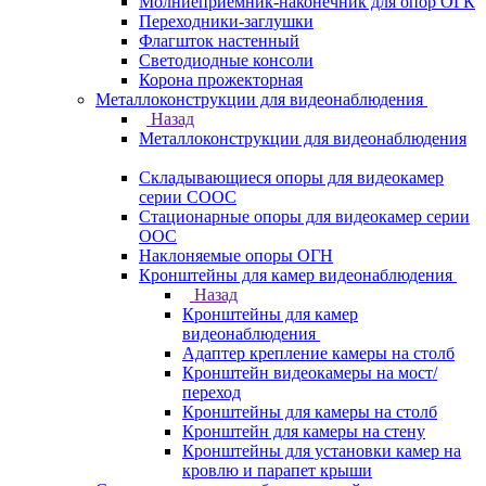
Молниеприемник-наконечник для опор ОГК
Переходники-заглушки
Флагшток настенный
Светодиодные консоли
Корона прожекторная
Металлоконструкции для видеонаблюдения
Назад
Металлоконструкции для видеонаблюдения
Складывающиеся опоры для видеокамер
серии СООС
Стационарные опоры для видеокамер серии
ООС
Наклоняемые опоры ОГН
Кронштейны для камер видеонаблюдения
Назад
Кронштейны для камер
видеонаблюдения
Адаптер крепление камеры на столб
Кронштейн видеокамеры на мост/
переход
Кронштейны для камеры на столб
Кронштейн для камеры на стену
Кронштейны для установки камер на
кровлю и парапет крыши