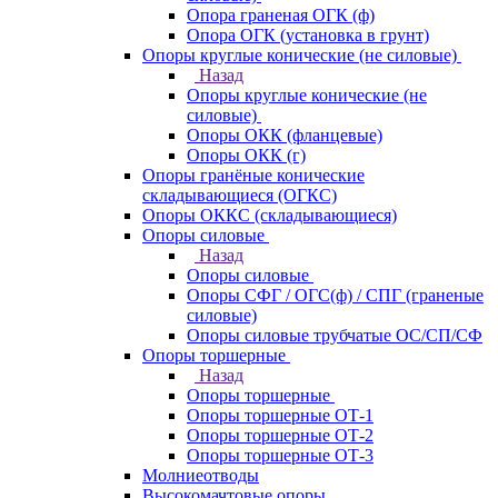
Опора граненая ОГК (ф)
Опора ОГК (установка в грунт)
Опоры круглые конические (не силовые)
Назад
Опоры круглые конические (не
силовые)
Опоры ОКК (фланцевые)
Опоры ОКК (г)
Опоры гранёные конические
складывающиеся (ОГКС)
Опоры ОККС (складывающиеся)
Опоры силовые
Назад
Опоры силовые
Опоры СФГ / ОГС(ф) / СПГ (граненые
силовые)
Опоры силовые трубчатые ОС/СП/СФ
Опоры торшерные
Назад
Опоры торшерные
Опоры торшерные ОТ-1
Опоры торшерные ОТ-2
Опоры торшерные ОТ-3
Молниеотводы
Высокомачтовые опоры