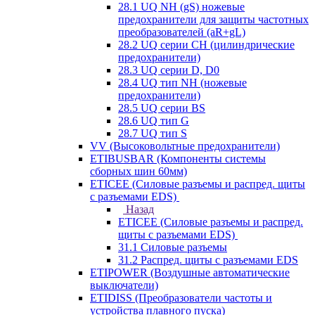
28.1 UQ NH (gS) ножевые
предохранители для защиты частотных
преобразователей (aR+gL)
28.2 UQ серии CH (цилиндрические
предохранители)
28.3 UQ серии D, D0
28.4 UQ тип NH (ножевые
предохранители)
28.5 UQ серии BS
28.6 UQ тип G
28.7 UQ тип S
VV (Высоковольтные предохранители)
ETIBUSBAR (Компоненты системы
сборных шин 60мм)
ETICEE (Силовые разъемы и распред. щиты
с разъемами EDS)
Назад
ETICEE (Силовые разъемы и распред.
щиты с разъемами EDS)
31.1 Силовые разъемы
31.2 Распред. щиты с разъемами EDS
ETIPOWER (Воздушные автоматические
выключатели)
ETIDISS (Преобразователи частоты и
устройства плавного пуска)