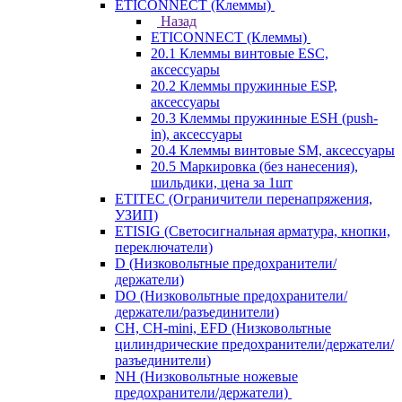
ETICONNECT (Клеммы)
Назад
ETICONNECT (Клеммы)
20.1 Клеммы винтовые ESC,
аксессуары
20.2 Клеммы пружинные ESP,
аксессуары
20.3 Клеммы пружинные ESH (push-
in), аксессуары
20.4 Клеммы винтовые SM, аксессуары
20.5 Маркировка (без нанесения),
шильдики, цена за 1шт
ETITEC (Ограничители перенапряжения,
УЗИП)
ETISIG (Светосигнальная арматура, кнопки,
переключатели)
D (Низковольтные предохранители/
держатели)
DO (Низковольтные предохранители/
держатели/разъединители)
CH, CH-mini, EFD (Низковольтные
цилиндрические предохранители/держатели/
разъединители)
NH (Низковольтные ножевые
предохранители/держатели)