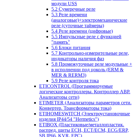
модули USS
5.2 Сумеречные реле
5.3 Реле времени
(аналоговые)+электромеханические
реле (суточные таймеры)
5.4 Реле времени (цифровые)
5.5 Импульсные реле с функцией
"память"
5.6 Блоки питания
5.7 Контрольно-измерительные реле,
индикаторы наличия фаз
5.8 Промежуточные реле модульные +
в исполнении под цоколь (ERM &
MER & RERM3)
5.9 Реле контроля тока
ETICONTROL (Программируемые
логические контроллеры. Контроллер АВР.
Анализаторы сети)
ETIMETER (Анализаторы параметров сети.
Конвертер. Трансформаторы тока)
ETIHOMESWITCH (Электроустановочные
изделия IP44/54 "Hermetics")
ETIBOX (Пластиковые/металлопластик.
распред. щиты ECH, ECT/ECM, ECG/ERP,
SB IP66, KVR, EPC)