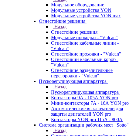
Модульное оборудование
Модульные устройства YON
Модульные устройства YON max
Огнестойкие решения
Назад
Огнестойкие решения
Модульные проходки - "Vulcan"
Огнестойкие кабельные линии -
"Vulcan"
Огнестойкие проходки - "Vulcan"
Огнестойкий кабельный короб -
"Vulcan"
Огнестойкие разделительные
перегородки - "Vulcan"
Пускорегулирующая аппаратура
Назад
Пускорегулирующая аппаратура
Контакторы 9А - 105А YON pro
Мини-контакторы 7А - 16А YON pro
Автоматические выключатели для
защиты двигателей YON pro
Контакторы YON pro 115А - 800А
Система организации рабочих мест "Sotto"
Назад
Система организации рабочих мест