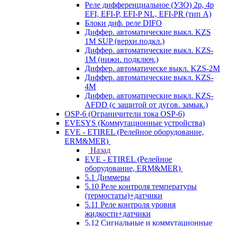
Реле дифференциальное (УЗО) 2р, 4р
EFI, EFI-P, EFI-P NL, EFI-PR (тип A)
Блоки диф. реле DIFO
Диффер. автоматические выкл. KZS
1M SUP (верхн.подкл.)
Диффер. автоматические выкл. KZS-
1M (нижн. подключ.)
Диффер. автоматическе выкл. KZS-2M
Диффер. автоматические выкл. KZS-
4M
Диффер. автоматические выкл. KZS-
AFDD (с защитой от дугов. замык.)
OSP-6 (Ограничители тока OSP-6)
EVESYS (Коммутационные устройства)
EVE - ETIREL (Релейное оборудование,
ERM&MER)
Назад
EVE - ETIREL (Релейное
оборудование, ERM&MER)
5.1 Диммеры
5.10 Реле контроля температуры
(термостаты)+датчики
5.11 Реле контроля уровня
жидкости+датчики
5.12 Сигнальные и коммутационные