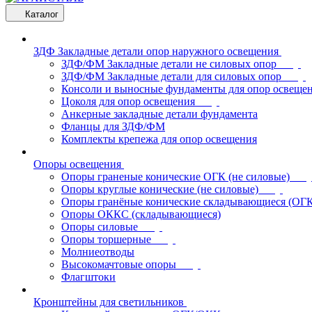
Каталог
ЗДФ Закладные детали опор наружного освещения
ЗДФ/ФМ Закладные детали не силовых опор
ЗДФ/ФМ Закладные детали для силовых опор
Консоли и выносные фундаменты для опор освеще
Цоколя для опор освещения
Анкерные закладные детали фундамента
Фланцы для ЗДФ/ФМ
Комплекты крепежа для опор освещения
Опоры освещения
Опоры граненые конические ОГК (не силовые)
Опоры круглые конические (не силовые)
Опоры гранёные конические складывающиеся (ОГ
Опоры ОККС (складывающиеся)
Опоры силовые
Опоры торшерные
Молниеотводы
Высокомачтовые опоры
Флагштоки
Кронштейны для светильников