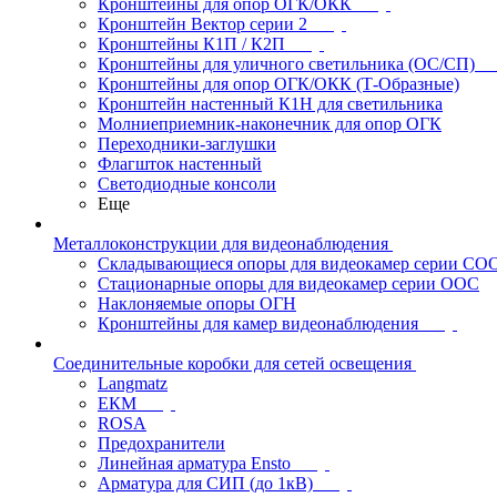
Кронштейны для опор ОГК/ОКК
Кронштейн Вектор серии 2
Кронштейны К1П / К2П
Кронштейны для уличного светильника (ОС/СП)
Кронштейны для опор ОГК/ОКК (Т-Образные)
Кронштейн настенный К1Н для светильника
Молниеприемник-наконечник для опор ОГК
Переходники-заглушки
Флагшток настенный
Светодиодные консоли
Еще
Металлоконструкции для видеонаблюдения
Складывающиеся опоры для видеокамер серии СО
Стационарные опоры для видеокамер серии ООС
Наклоняемые опоры ОГН
Кронштейны для камер видеонаблюдения
Соединительные коробки для сетей освещения
Langmatz
ЕКМ
ROSA
Предохранители
Линейная арматура Ensto
Арматура для СИП (до 1кВ)