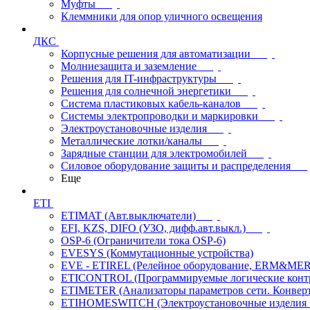
Муфты
Клеммники для опор уличного освещения
ДКС
Корпусные решения для автоматизации
Молниезащита и заземление
Решения для IT-инфраструктуры
Решения для солнечной энергетики
Система пластиковых кабель-каналов
Системы электропроводки и маркировки
Электроустановочные изделия
Металлические лотки/каналы
Зарядные станции для электромобилей
Силовое оборудование защиты и распределения
Еще
ETI
ETIMAT (Авт.выключатели)
EFI, KZS, DIFO (УЗО, дифф.авт.выкл.)
OSP-6 (Ограничители тока OSP-6)
EVESYS (Коммутационные устройства)
EVE - ETIREL (Релейное оборудование, ERM&MER
ETICONTROL (Программируемые логические контро
ETIMETER (Анализаторы параметров сети. Конверт
ETIHOMESWITCH (Электроустановочные изделия IP