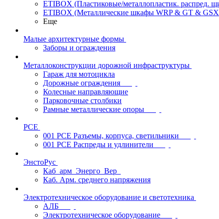
ETIBOX (Пластиковые/металлопластик. распред. 
ETIBOX (Металлические шкафы WRP & GT & GSX
Еще
Малые архитектурные формы
Заборы и ограждения
Металлоконструкции дорожной инфраструктуры
Гараж для мотоцикла
Дорожные ограждения
Колесные направляющие
Парковочные столбики
Рамные металлические опоры
PCE
001 PCE Разъемы, корпуса, светильники
001 PCE Распреды и удлинители
ЭнстоРус
Каб_арм_Энерго_Вер_
Каб. Арм. среднего напряжения
Электротехническое оборудование и светотехника
АЛБ
Электротехническое оборудование