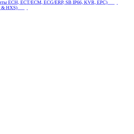
щиты ECH, ECT/ECM, ECG/ERP, SB IP66, KVR, EPC)
 & HXS)