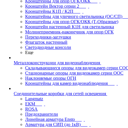
Кронштейны для опор ОГК/ОКК
Кронштейн Вектор серии 2
Кронштейны К1П / К2П
Кронштейны для уличного светильника (ОС/СП)
Кронштейны для опор ОГК/ОКК (Т-Образные)
Кронштейн настенный К1Н для светильника
Молниеприемник-наконечник для опор ОГК
Переходники-заглушки
Флагшток настенный
Светодиодные консоли
Еще
Металлоконструкции для видеонаблюдения
Складывающиеся опоры для видеокамер серии СО
Стационарные опоры для видеокамер серии ООС
Наклоняемые опоры ОГН
Кронштейны для камер видеонаблюдения
Соединительные коробки для сетей освещения
Langmatz
ЕКМ
ROSA
Предохранители
Линейная арматура Ensto
Арматура для СИП (до 1кВ)