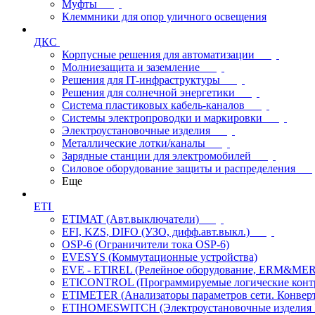
Муфты
Клеммники для опор уличного освещения
ДКС
Корпусные решения для автоматизации
Молниезащита и заземление
Решения для IT-инфраструктуры
Решения для солнечной энергетики
Система пластиковых кабель-каналов
Системы электропроводки и маркировки
Электроустановочные изделия
Металлические лотки/каналы
Зарядные станции для электромобилей
Силовое оборудование защиты и распределения
Еще
ETI
ETIMAT (Авт.выключатели)
EFI, KZS, DIFO (УЗО, дифф.авт.выкл.)
OSP-6 (Ограничители тока OSP-6)
EVESYS (Коммутационные устройства)
EVE - ETIREL (Релейное оборудование, ERM&MER
ETICONTROL (Программируемые логические контро
ETIMETER (Анализаторы параметров сети. Конверт
ETIHOMESWITCH (Электроустановочные изделия IP