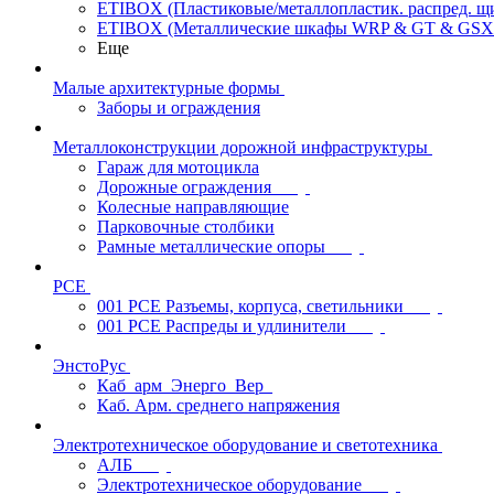
ETIBOX (Пластиковые/металлопластик. распред. 
ETIBOX (Металлические шкафы WRP & GT & GSX
Еще
Малые архитектурные формы
Заборы и ограждения
Металлоконструкции дорожной инфраструктуры
Гараж для мотоцикла
Дорожные ограждения
Колесные направляющие
Парковочные столбики
Рамные металлические опоры
PCE
001 PCE Разъемы, корпуса, светильники
001 PCE Распреды и удлинители
ЭнстоРус
Каб_арм_Энерго_Вер_
Каб. Арм. среднего напряжения
Электротехническое оборудование и светотехника
АЛБ
Электротехническое оборудование