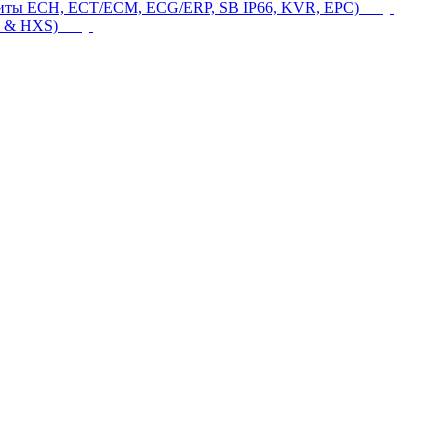
щиты ECH, ECT/ECM, ECG/ERP, SB IP66, KVR, EPC)
 & HXS)