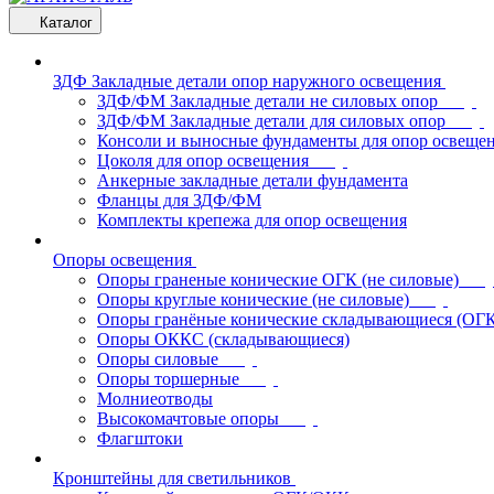
Каталог
ЗДФ Закладные детали опор наружного освещения
ЗДФ/ФМ Закладные детали не силовых опор
ЗДФ/ФМ Закладные детали для силовых опор
Консоли и выносные фундаменты для опор освеще
Цоколя для опор освещения
Анкерные закладные детали фундамента
Фланцы для ЗДФ/ФМ
Комплекты крепежа для опор освещения
Опоры освещения
Опоры граненые конические ОГК (не силовые)
Опоры круглые конические (не силовые)
Опоры гранёные конические складывающиеся (ОГ
Опоры ОККС (складывающиеся)
Опоры силовые
Опоры торшерные
Молниеотводы
Высокомачтовые опоры
Флагштоки
Кронштейны для светильников