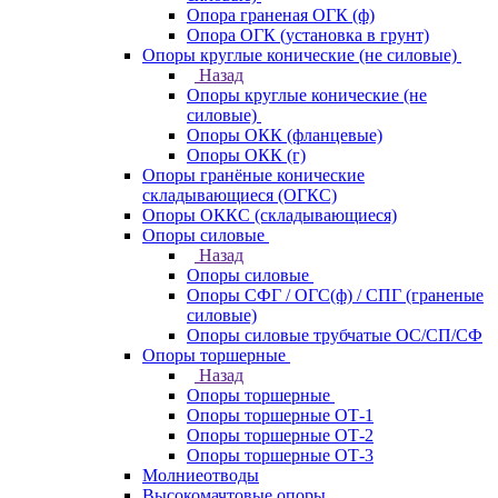
Опора граненая ОГК (ф)
Опора ОГК (установка в грунт)
Опоры круглые конические (не силовые)
Назад
Опоры круглые конические (не
силовые)
Опоры ОКК (фланцевые)
Опоры ОКК (г)
Опоры гранёные конические
складывающиеся (ОГКС)
Опоры ОККС (складывающиеся)
Опоры силовые
Назад
Опоры силовые
Опоры СФГ / ОГС(ф) / СПГ (граненые
силовые)
Опоры силовые трубчатые ОС/СП/СФ
Опоры торшерные
Назад
Опоры торшерные
Опоры торшерные ОТ-1
Опоры торшерные ОТ-2
Опоры торшерные ОТ-3
Молниеотводы
Высокомачтовые опоры