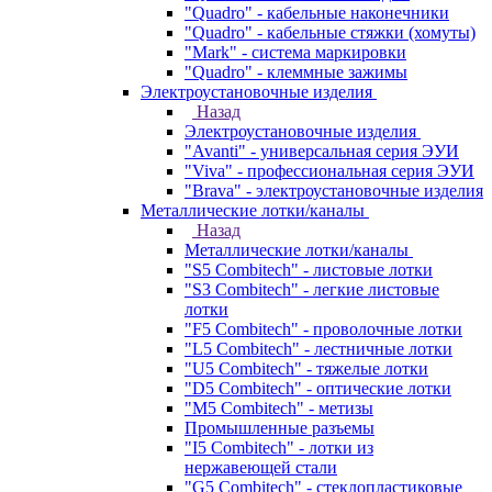
"Quadro" - кабельные наконечники
"Quadro" - кабельные стяжки (хомуты)
"Mark" - система маркировки
"Quadro" - клеммные зажимы
Электроустановочные изделия
Назад
Электроустановочные изделия
"Avanti" - универсальная серия ЭУИ
"Viva" - профессиональная серия ЭУИ
"Brava" - электроустановочные изделия
Металлические лотки/каналы
Назад
Металлические лотки/каналы
"S5 Combitech" - листовые лотки
"S3 Combitech" - легкие листовые
лотки
"F5 Combitech" - проволочные лотки
"L5 Combitech" - лестничные лотки
"U5 Combitech" - тяжелые лотки
"D5 Combitech" - оптические лотки
"M5 Combitech" - метизы
Промышленные разъемы
"I5 Combitech" - лотки из
нержавеющей стали
"G5 Combitech" - стеклопластиковые