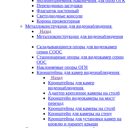
Молниеприемник-наконечник для опор ОГК
Переходники-заглушки
Флагшток настенный
Светодиодные консоли
Корона прожекторная
Металлоконструкции для видеонаблюдения
Назад
Металлоконструкции для видеонаблюдения
Складывающиеся опоры для видеокамер
серии СООС
Стационарные опоры для видеокамер серии
ООС
Наклоняемые опоры ОГН
Кронштейны для камер видеонаблюдения
Назад
Кронштейны для камер
видеонаблюдения
Адаптер крепление камеры на столб
Кронштейн видеокамеры на мост/
переход
Кронштейны для камеры на столб
Кронштейн для камеры на стену
Кронштейны для установки камер на
кровлю и парапет крыши