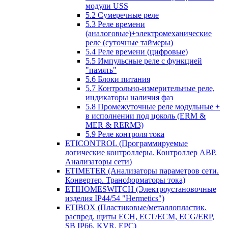
модули USS
5.2 Сумеречные реле
5.3 Реле времени
(аналоговые)+электромеханические
реле (суточные таймеры)
5.4 Реле времени (цифровые)
5.5 Импульсные реле с функцией
"память"
5.6 Блоки питания
5.7 Контрольно-измерительные реле,
индикаторы наличия фаз
5.8 Промежуточные реле модульные +
в исполнении под цоколь (ERM &
MER & RERM3)
5.9 Реле контроля тока
ETICONTROL (Программируемые
логические контроллеры. Контроллер АВР.
Анализаторы сети)
ETIMETER (Анализаторы параметров сети.
Конвертер. Трансформаторы тока)
ETIHOMESWITCH (Электроустановочные
изделия IP44/54 "Hermetics")
ETIBOX (Пластиковые/металлопластик.
распред. щиты ECH, ECT/ECM, ECG/ERP,
SB IP66, KVR, EPC)