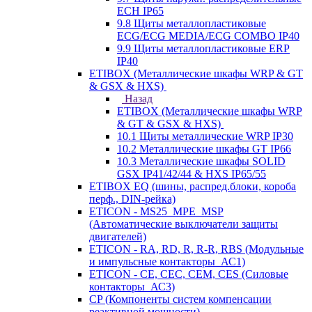
ECH IP65
9.8 Щиты металлопластиковые
ECG/ECG MEDIA/ECG COMBO IP40
9.9 Щиты металлопластиковые ERP
IP40
ETIBOX (Металлические шкафы WRP & GT
& GSX & HXS)
Назад
ETIBOX (Металлические шкафы WRP
& GT & GSX & HXS)
10.1 Щиты металлические WRP IP30
10.2 Металлические шкафы GT IP66
10.3 Металлические шкафы SOLID
GSX IP41/42/44 & HXS IP65/55
ETIBOX EQ (шины, распред.блоки, короба
перф., DIN-рейка)
ETICON - MS25_MPE_MSP
(Автоматические выключатели защиты
двигателей)
ETICON - RA, RD, R, R-R, RBS (Модульные
и импульсные контакторы_АС1)
ETICON - CE, CEC, CEM, CES (Силовые
контакторы_АС3)
CP (Компоненты систем компенсации
реактивной мощности)