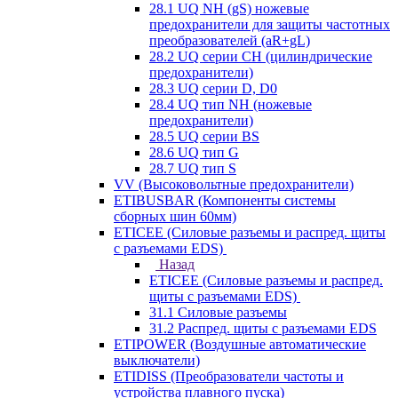
28.1 UQ NH (gS) ножевые
предохранители для защиты частотных
преобразователей (aR+gL)
28.2 UQ серии CH (цилиндрические
предохранители)
28.3 UQ серии D, D0
28.4 UQ тип NH (ножевые
предохранители)
28.5 UQ серии BS
28.6 UQ тип G
28.7 UQ тип S
VV (Высоковольтные предохранители)
ETIBUSBAR (Компоненты системы
сборных шин 60мм)
ETICEE (Силовые разъемы и распред. щиты
с разъемами EDS)
Назад
ETICEE (Силовые разъемы и распред.
щиты с разъемами EDS)
31.1 Силовые разъемы
31.2 Распред. щиты с разъемами EDS
ETIPOWER (Воздушные автоматические
выключатели)
ETIDISS (Преобразователи частоты и
устройства плавного пуска)