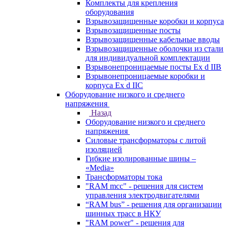
Комплекты для крепления
оборудования
Взрывозащищенные коробки и корпуса
Взрывозащищенные посты
Взрывозащищенные кабельные вводы
Взрывозащищенные оболочки из стали
для индивидуальной комплектации
Взрывонепроницаемые посты Ex d IIB
Взрывонепроницаемые коробки и
корпуса Ex d IIС
Оборудование низкого и среднего
напряжения
Назад
Оборудование низкого и среднего
напряжения
Силовые трансформаторы с литой
изоляцией
Гибкие изолированные шины –
«Media»
Трансформаторы тока
"RAM mcc" - решения для систем
управления электродвигателями
“RAM bus” - решения для организации
шинных трасс в НКУ
"RAM power" - решения для