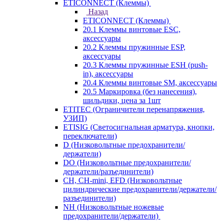
ETICONNECT (Клеммы)
Назад
ETICONNECT (Клеммы)
20.1 Клеммы винтовые ESC,
аксессуары
20.2 Клеммы пружинные ESP,
аксессуары
20.3 Клеммы пружинные ESH (push-
in), аксессуары
20.4 Клеммы винтовые SM, аксессуары
20.5 Маркировка (без нанесения),
шильдики, цена за 1шт
ETITEC (Ограничители перенапряжения,
УЗИП)
ETISIG (Светосигнальная арматура, кнопки,
переключатели)
D (Низковольтные предохранители/
держатели)
DO (Низковольтные предохранители/
держатели/разъединители)
CH, CH-mini, EFD (Низковольтные
цилиндрические предохранители/держатели/
разъединители)
NH (Низковольтные ножевые
предохранители/держатели)