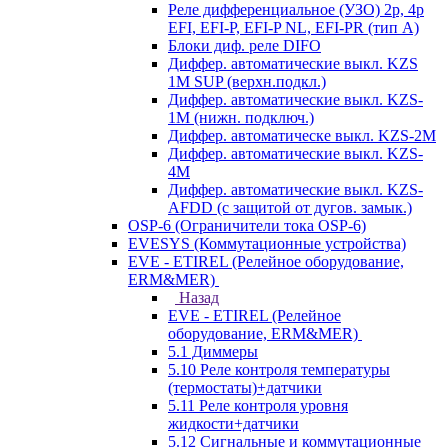
Реле дифференциальное (УЗО) 2р, 4р
EFI, EFI-P, EFI-P NL, EFI-PR (тип A)
Блоки диф. реле DIFO
Диффер. автоматические выкл. KZS
1M SUP (верхн.подкл.)
Диффер. автоматические выкл. KZS-
1M (нижн. подключ.)
Диффер. автоматическе выкл. KZS-2M
Диффер. автоматические выкл. KZS-
4M
Диффер. автоматические выкл. KZS-
AFDD (с защитой от дугов. замык.)
OSP-6 (Ограничители тока OSP-6)
EVESYS (Коммутационные устройства)
EVE - ETIREL (Релейное оборудование,
ERM&MER)
Назад
EVE - ETIREL (Релейное
оборудование, ERM&MER)
5.1 Диммеры
5.10 Реле контроля температуры
(термостаты)+датчики
5.11 Реле контроля уровня
жидкости+датчики
5.12 Сигнальные и коммутационные