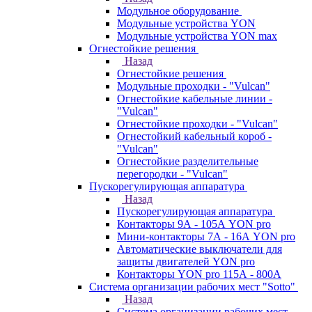
Модульное оборудование
Модульные устройства YON
Модульные устройства YON max
Огнестойкие решения
Назад
Огнестойкие решения
Модульные проходки - "Vulcan"
Огнестойкие кабельные линии -
"Vulcan"
Огнестойкие проходки - "Vulcan"
Огнестойкий кабельный короб -
"Vulcan"
Огнестойкие разделительные
перегородки - "Vulcan"
Пускорегулирующая аппаратура
Назад
Пускорегулирующая аппаратура
Контакторы 9А - 105А YON pro
Мини-контакторы 7А - 16А YON pro
Автоматические выключатели для
защиты двигателей YON pro
Контакторы YON pro 115А - 800А
Система организации рабочих мест "Sotto"
Назад
Система организации рабочих мест