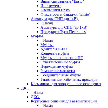
Вязки спиральные "Ensto"
Инструмент
Клеммники Ensto
Фиксаторы и бандажи "Ensto"
Арматура для СИП (до 1кВ)
Назад
Арматура для СИП (до 1кВ)
Продукция Tyco Electronics
Муфты
Назад
Муфты
Адаптеры РИКС
Концевые муфты
Муфты в исполнении НГ
Ответвительные муфты
Переходные муфты
Ремонтные манжеты
Соединительные муфты
Уплотнители кабельных проходов
Клеммники для опор уличного освещения
ДКС
Назад
ДКС
Корпусные решения для автоматизации
Назад