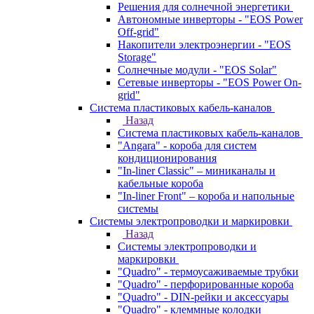
Решения для солнечной энергетики
Автономные инверторы - "EOS Power
Off-grid"
Накопители электроэнергии - "EOS
Storage"
Солнечные модули - "EOS Solar"
Сетевые инверторы - "EOS Power On-
grid"
Система пластиковых кабель-каналов
Назад
Система пластиковых кабель-каналов
"Angara" - короба для систем
кондиционирования
"In-liner Classic" – миниканалы и
кабельные короба
"In-liner Front" – короба и напольные
системы
Системы электропроводки и маркировки
Назад
Системы электропроводки и
маркировки
"Quadro" - термоусаживаемые трубки
"Quadro" - перфорированные короба
"Quadro" - DIN-рейки и аксессуары
"Quadro" - клеммные колодки