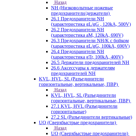
Назад
NH (Низковольтные ножевые
предохранители/держатели)
26.1 Предохранители NH
(характеристика gL/gG , 120kA, 500V)
26.2 Предохранители NH
(характеристика aM, 120kA, 690V)
26.3 Предохранители NH/K с бойком
(характеристика gL/gG, 100kA, 690V)
26.4 Предохранители NH
(характеристика gTr, 100kA, 400V)
26.5 Держатели предохранителей NH
26.6 Аксессуары к держателям
предохранителей NH
KVL, HVL, SL (Разъединители
горизонтальные, вертикальные, ПВР)
Назад
KVL, HVL, SL (Разъединители
горизонтальные, вертикальные, ПВР)
27.1 KVL, HVL (Разъединители
горизонтальные)
27.2 SL (Разъединители вертикальные)
UQ (Сверхбыстрые предохранители)
Назад
UQ (Сверхбыстрые предохранители)