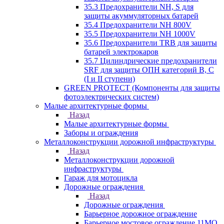
35.3 Предохранители NH, S для
защиты акуммуляторных батарей
35.4 Предохранители NH 800V
35.5 Предохранители NH 1000V
35.6 Предохранители TRB для защиты
батарей электрокаров
35.7 Цилиндрические предохранители
SRF для защиты ОПН категорий B, C
(I и II ступени)
GREEN PROTECT (Компоненты для защиты
фотоэлектрических систем)
Малые архитектурные формы
Назад
Малые архитектурные формы
Заборы и ограждения
Металлоконструкции дорожной инфраструктуры
Назад
Металлоконструкции дорожной
инфраструктуры
Гараж для мотоцикла
Дорожные ограждения
Назад
Дорожные ограждения
Барьерное дорожное ограждение
Барьерное мостовое ограждение 11МО