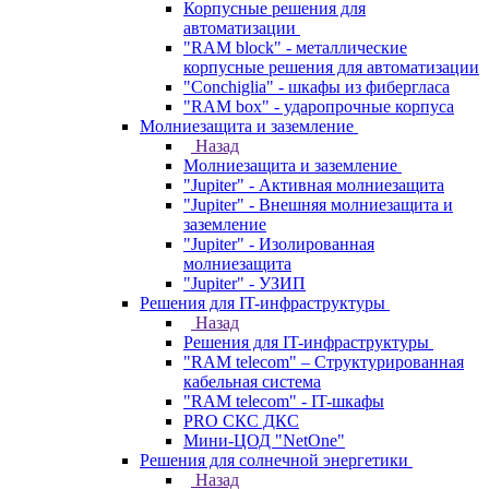
Корпусные решения для
автоматизации
"RAM block" - металлические
корпусные решения для автоматизации
"Conchiglia" - шкафы из фибергласа
"RAM box" - ударопрочные корпуса
Молниезащита и заземление
Назад
Молниезащита и заземление
"Jupiter" - Активная молниезащита
"Jupiter" - Внешняя молниезащита и
заземление
"Jupiter" - Изолированная
молниезащита
"Jupiter" - УЗИП
Решения для IT-инфраструктуры
Назад
Решения для IT-инфраструктуры
"RAM telecom" – Структурированная
кабельная система
"RAM telecom" - IT-шкафы
PRO СКС ДКС
Мини-ЦОД "NetOne"
Решения для солнечной энергетики
Назад