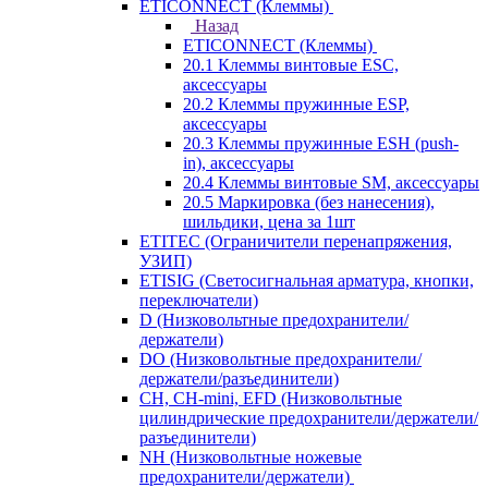
ETICONNECT (Клеммы)
Назад
ETICONNECT (Клеммы)
20.1 Клеммы винтовые ESC,
аксессуары
20.2 Клеммы пружинные ESP,
аксессуары
20.3 Клеммы пружинные ESH (push-
in), аксессуары
20.4 Клеммы винтовые SM, аксессуары
20.5 Маркировка (без нанесения),
шильдики, цена за 1шт
ETITEC (Ограничители перенапряжения,
УЗИП)
ETISIG (Светосигнальная арматура, кнопки,
переключатели)
D (Низковольтные предохранители/
держатели)
DO (Низковольтные предохранители/
держатели/разъединители)
CH, CH-mini, EFD (Низковольтные
цилиндрические предохранители/держатели/
разъединители)
NH (Низковольтные ножевые
предохранители/держатели)