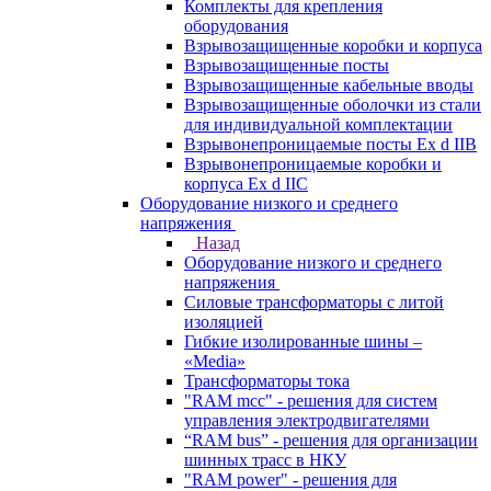
Комплекты для крепления
оборудования
Взрывозащищенные коробки и корпуса
Взрывозащищенные посты
Взрывозащищенные кабельные вводы
Взрывозащищенные оболочки из стали
для индивидуальной комплектации
Взрывонепроницаемые посты Ex d IIB
Взрывонепроницаемые коробки и
корпуса Ex d IIС
Оборудование низкого и среднего
напряжения
Назад
Оборудование низкого и среднего
напряжения
Силовые трансформаторы с литой
изоляцией
Гибкие изолированные шины –
«Media»
Трансформаторы тока
"RAM mcc" - решения для систем
управления электродвигателями
“RAM bus” - решения для организации
шинных трасс в НКУ
"RAM power" - решения для