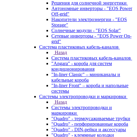
Решения для солнечной энергетики
Автономные инверторы - "EOS Power
Off-grid"
Накопители электроэнергии - "EOS
Storage"
Солнечные модули - "EOS Solar"
Сетевые инверторы - "EOS Power On-
grid"
Система пластиковых кабель-каналов
Назад
Система пластиковых кабель-каналов
"Angara" - короба для систем
кондиционирования
"In-liner Classic" – миниканалы и
кабельные короба
"In-liner Front" – короба и напольные
системы
Системы электропроводки и маркировки
Назад
Системы электропроводки и
маркировки
"Quadro" - термоусаживаемые трубки
"Quadro" - перфорированные короба
"Quadro" - DIN-рейки и аксессуары
"Quadro" - клеммные колодки