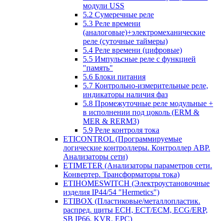
модули USS
5.2 Сумеречные реле
5.3 Реле времени
(аналоговые)+электромеханические
реле (суточные таймеры)
5.4 Реле времени (цифровые)
5.5 Импульсные реле с функцией
"память"
5.6 Блоки питания
5.7 Контрольно-измерительные реле,
индикаторы наличия фаз
5.8 Промежуточные реле модульные +
в исполнении под цоколь (ERM &
MER & RERM3)
5.9 Реле контроля тока
ETICONTROL (Программируемые
логические контроллеры. Контроллер АВР.
Анализаторы сети)
ETIMETER (Анализаторы параметров сети.
Конвертер. Трансформаторы тока)
ETIHOMESWITCH (Электроустановочные
изделия IP44/54 "Hermetics")
ETIBOX (Пластиковые/металлопластик.
распред. щиты ECH, ECT/ECM, ECG/ERP,
SB IP66, KVR, EPC)