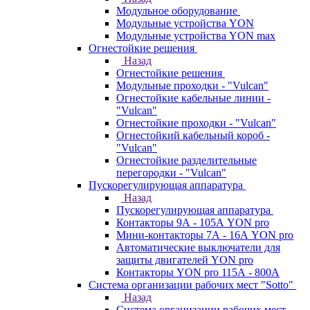
Модульное оборудование
Модульные устройства YON
Модульные устройства YON max
Огнестойкие решения
Назад
Огнестойкие решения
Модульные проходки - "Vulcan"
Огнестойкие кабельные линии -
"Vulcan"
Огнестойкие проходки - "Vulcan"
Огнестойкий кабельный короб -
"Vulcan"
Огнестойкие разделительные
перегородки - "Vulcan"
Пускорегулирующая аппаратура
Назад
Пускорегулирующая аппаратура
Контакторы 9А - 105А YON pro
Мини-контакторы 7А - 16А YON pro
Автоматические выключатели для
защиты двигателей YON pro
Контакторы YON pro 115А - 800А
Система организации рабочих мест "Sotto"
Назад
Система организации рабочих мест