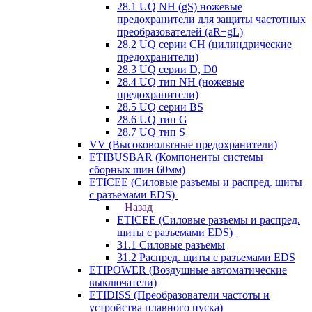
28.1 UQ NH (gS) ножевые
предохранители для защиты частотных
преобразователей (aR+gL)
28.2 UQ серии CH (цилиндрические
предохранители)
28.3 UQ серии D, D0
28.4 UQ тип NH (ножевые
предохранители)
28.5 UQ серии BS
28.6 UQ тип G
28.7 UQ тип S
VV (Высоковольтные предохранители)
ETIBUSBAR (Компоненты системы
сборных шин 60мм)
ETICEE (Силовые разъемы и распред. щиты
с разъемами EDS)
Назад
ETICEE (Силовые разъемы и распред.
щиты с разъемами EDS)
31.1 Силовые разъемы
31.2 Распред. щиты с разъемами EDS
ETIPOWER (Воздушные автоматические
выключатели)
ETIDISS (Преобразователи частоты и
устройства плавного пуска)