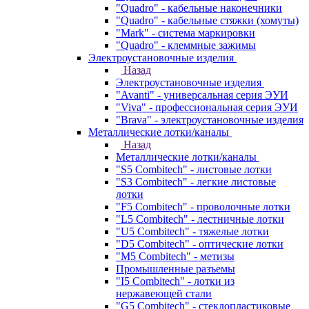
"Quadro" - кабельные наконечники
"Quadro" - кабельные стяжки (хомуты)
"Mark" - система маркировки
"Quadro" - клеммные зажимы
Электроустановочные изделия
Назад
Электроустановочные изделия
"Avanti" - универсальная серия ЭУИ
"Viva" - профессиональная серия ЭУИ
"Brava" - электроустановочные изделия
Металлические лотки/каналы
Назад
Металлические лотки/каналы
"S5 Combitech" - листовые лотки
"S3 Combitech" - легкие листовые
лотки
"F5 Combitech" - проволочные лотки
"L5 Combitech" - лестничные лотки
"U5 Combitech" - тяжелые лотки
"D5 Combitech" - оптические лотки
"M5 Combitech" - метизы
Промышленные разъемы
"I5 Combitech" - лотки из
нержавеющей стали
"G5 Combitech" - стеклопластиковые