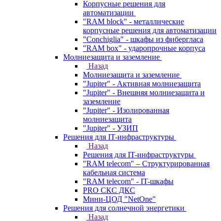
Корпусные решения для
автоматизации
"RAM block" - металлические
корпусные решения для автоматизации
"Conchiglia" - шкафы из фибергласа
"RAM box" - ударопрочные корпуса
Молниезащита и заземление
Назад
Молниезащита и заземление
"Jupiter" - Активная молниезащита
"Jupiter" - Внешняя молниезащита и
заземление
"Jupiter" - Изолированная
молниезащита
"Jupiter" - УЗИП
Решения для IT-инфраструктуры
Назад
Решения для IT-инфраструктуры
"RAM telecom" – Структурированная
кабельная система
"RAM telecom" - IT-шкафы
PRO СКС ДКС
Мини-ЦОД "NetOne"
Решения для солнечной энергетики
Назад