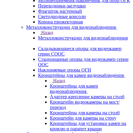
Молниеприемник-наконечник для опор ОГК
Переходники-заглушки
Флагшток настенный
Светодиодные консоли
Корона прожекторная
Металлоконструкции для видеонаблюдения
Назад
Металлоконструкции для видеонаблюдения
Складывающиеся опоры для видеокамер
серии СООС
Стационарные опоры для видеокамер серии
ООС
Наклоняемые опоры ОГН
Кронштейны для камер видеонаблюдения
Назад
Кронштейны для камер
видеонаблюдения
Адаптер крепление камеры на столб
Кронштейн видеокамеры на мост/
переход
Кронштейны для камеры на столб
Кронштейн для камеры на стену
Кронштейны для установки камер на
кровлю и парапет крыши