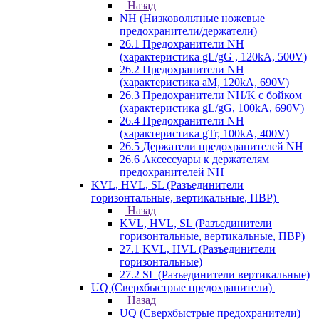
Назад
NH (Низковольтные ножевые
предохранители/держатели)
26.1 Предохранители NH
(характеристика gL/gG , 120kA, 500V)
26.2 Предохранители NH
(характеристика aM, 120kA, 690V)
26.3 Предохранители NH/K с бойком
(характеристика gL/gG, 100kA, 690V)
26.4 Предохранители NH
(характеристика gTr, 100kA, 400V)
26.5 Держатели предохранителей NH
26.6 Аксессуары к держателям
предохранителей NH
KVL, HVL, SL (Разъединители
горизонтальные, вертикальные, ПВР)
Назад
KVL, HVL, SL (Разъединители
горизонтальные, вертикальные, ПВР)
27.1 KVL, HVL (Разъединители
горизонтальные)
27.2 SL (Разъединители вертикальные)
UQ (Сверхбыстрые предохранители)
Назад
UQ (Сверхбыстрые предохранители)