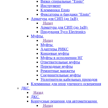
Вязки спиральные "Ensto"
Инструмент
Клеммники Ensto
Фиксаторы и бандажи "Ensto"
Арматура для СИП (до 1кВ)
Назад
Арматура для СИП (до 1кВ)
Продукция Tyco Electronics
Муфты
Назад
Муфты
Адаптеры РИКС
Концевые муфты
Муфты в исполнении НГ
Ответвительные муфты
Переходные муфты
Ремонтные манжеты
Соединительные муфты
Уплотнители кабельных проходов
Клеммники для опор уличного освещения
ДКС
Назад
ДКС
Корпусные решения для автоматизации
Назад