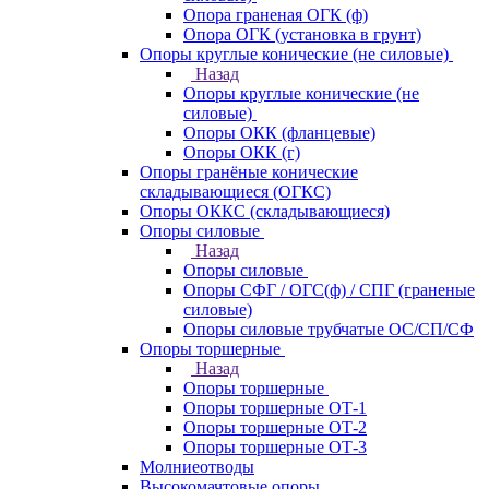
Опора граненая ОГК (ф)
Опора ОГК (установка в грунт)
Опоры круглые конические (не силовые)
Назад
Опоры круглые конические (не
силовые)
Опоры ОКК (фланцевые)
Опоры ОКК (г)
Опоры гранёные конические
складывающиеся (ОГКС)
Опоры ОККС (складывающиеся)
Опоры силовые
Назад
Опоры силовые
Опоры СФГ / ОГС(ф) / СПГ (граненые
силовые)
Опоры силовые трубчатые ОС/СП/СФ
Опоры торшерные
Назад
Опоры торшерные
Опоры торшерные ОТ-1
Опоры торшерные ОТ-2
Опоры торшерные ОТ-3
Молниеотводы
Высокомачтовые опоры