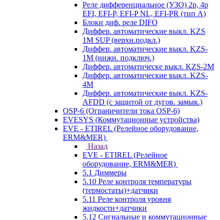
Реле дифференциальное (УЗО) 2р, 4р
EFI, EFI-P, EFI-P NL, EFI-PR (тип A)
Блоки диф. реле DIFO
Диффер. автоматические выкл. KZS
1M SUP (верхн.подкл.)
Диффер. автоматические выкл. KZS-
1M (нижн. подключ.)
Диффер. автоматическе выкл. KZS-2M
Диффер. автоматические выкл. KZS-
4M
Диффер. автоматические выкл. KZS-
AFDD (с защитой от дугов. замык.)
OSP-6 (Ограничители тока OSP-6)
EVESYS (Коммутационные устройства)
EVE - ETIREL (Релейное оборудование,
ERM&MER)
Назад
EVE - ETIREL (Релейное
оборудование, ERM&MER)
5.1 Диммеры
5.10 Реле контроля температуры
(термостаты)+датчики
5.11 Реле контроля уровня
жидкости+датчики
5.12 Сигнальные и коммутационные