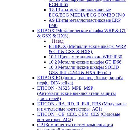
ECH IP65
9.8 Щиты металлопластиковые
ECG/ECG MEDIA/ECG COMBO IP40
9.9 Щиты металлопластиковые ERP
IP40
ETIBOX (Металлические шкафы WRP & GT
& GSX & HXS)
Назад
ETIBOX (Металлические шкафы WRP
& GT & GSX & HXS)
10.1 Щиты металлические WRP IP30
10.2 Металлические шкафы GT IP66
10.3 Металлические шкафы SOLID
GSX IP41/42/44 & HXS IP65/55
ETIBOX EQ (шины, распред.блоки, короба
перф., DIN-рейка)
ETICON - MS25_MPE_MSP
(Автоматические выключатели защиты
двигателей)
ETICON - RA, RD, R, R-R, RBS (Модульные
и импульсные контакторы_АС1)
ETICON - CE, CEC, CEM, CES (Силовые
контакторы_АС3)
CP (Компоненты систем компенсации
реактивной мощности)