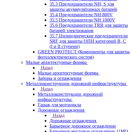
35.3 Предохранители NH, S для
защиты акуммуляторных батарей
35.4 Предохранители NH 800V
35.5 Предохранители NH 1000V
35.6 Предохранители TRB для защиты
батарей электрокаров
35.7 Цилиндрические предохранители
SRF для защиты ОПН категорий B, C
(I и II ступени)
GREEN PROTECT (Компоненты для защиты
фотоэлектрических систем)
Малые архитектурные формы
Назад
Малые архитектурные формы
Заборы и ограждения
Металлоконструкции дорожной инфраструктуры
Назад
Металлоконструкции дорожной
инфраструктуры
Гараж для мотоцикла
Дорожные ограждения
Назад
Дорожные ограждения
Барьерное дорожное ограждение
Барьерное мостовое ограждение 11МО