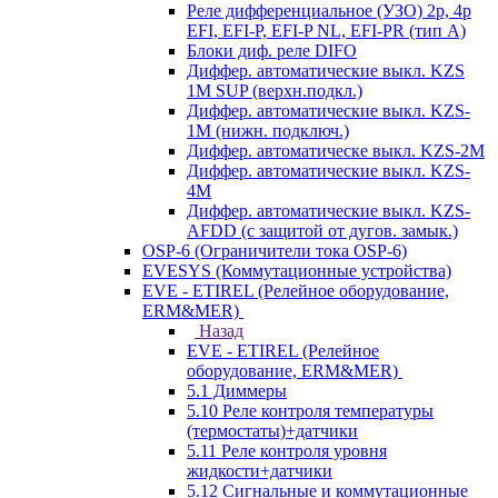
Реле дифференциальное (УЗО) 2р, 4р
EFI, EFI-P, EFI-P NL, EFI-PR (тип A)
Блоки диф. реле DIFO
Диффер. автоматические выкл. KZS
1M SUP (верхн.подкл.)
Диффер. автоматические выкл. KZS-
1M (нижн. подключ.)
Диффер. автоматическе выкл. KZS-2M
Диффер. автоматические выкл. KZS-
4M
Диффер. автоматические выкл. KZS-
AFDD (с защитой от дугов. замык.)
OSP-6 (Ограничители тока OSP-6)
EVESYS (Коммутационные устройства)
EVE - ETIREL (Релейное оборудование,
ERM&MER)
Назад
EVE - ETIREL (Релейное
оборудование, ERM&MER)
5.1 Диммеры
5.10 Реле контроля температуры
(термостаты)+датчики
5.11 Реле контроля уровня
жидкости+датчики
5.12 Сигнальные и коммутационные