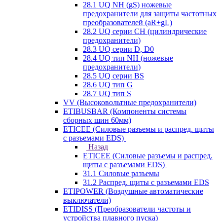
28.1 UQ NH (gS) ножевые
предохранители для защиты частотных
преобразователей (aR+gL)
28.2 UQ серии CH (цилиндрические
предохранители)
28.3 UQ серии D, D0
28.4 UQ тип NH (ножевые
предохранители)
28.5 UQ серии BS
28.6 UQ тип G
28.7 UQ тип S
VV (Высоковольтные предохранители)
ETIBUSBAR (Компоненты системы
сборных шин 60мм)
ETICEE (Силовые разъемы и распред. щиты
с разъемами EDS)
Назад
ETICEE (Силовые разъемы и распред.
щиты с разъемами EDS)
31.1 Силовые разъемы
31.2 Распред. щиты с разъемами EDS
ETIPOWER (Воздушные автоматические
выключатели)
ETIDISS (Преобразователи частоты и
устройства плавного пуска)