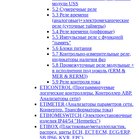
модули USS
5.2 Сумеречные реле
5.3 Реле времени
(аналоговые)+электромеханические
реле (суточные таймеры)
5.4 Реле времени (цифровые)
5.5 Импульсные реле с функцией
"память"
5.6 Блоки питания
5.7 Контрольно-измерительные реле,
индикаторы наличия фаз
5.8 Промежуточные реле модульные +
в исполнении под цоколь (ERM &
MER & RERM3)
5.9 Реле контроля тока
ETICONTROL (Программируемые
логические контроллеры. Контроллер АВР.
Анализаторы сети)
ETIMETER (Анализаторы параметров сети.
Конвертер. Трансформаторы тока)
ETIHOMESWITCH (Электроустановочные
изделия IP44/54 "Hermetics")
ETIBOX (Пластиковые/металлопластик.
распред. щиты ECH, ECT/ECM, ECG/ERP,
SB IP66, KVR, EPC)