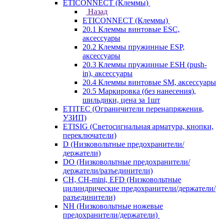
ETICONNECT (Клеммы)
Назад
ETICONNECT (Клеммы)
20.1 Клеммы винтовые ESC,
аксессуары
20.2 Клеммы пружинные ESP,
аксессуары
20.3 Клеммы пружинные ESH (push-
in), аксессуары
20.4 Клеммы винтовые SM, аксессуары
20.5 Маркировка (без нанесения),
шильдики, цена за 1шт
ETITEC (Ограничители перенапряжения,
УЗИП)
ETISIG (Светосигнальная арматура, кнопки,
переключатели)
D (Низковольтные предохранители/
держатели)
DO (Низковольтные предохранители/
держатели/разъединители)
CH, CH-mini, EFD (Низковольтные
цилиндрические предохранители/держатели/
разъединители)
NH (Низковольтные ножевые
предохранители/держатели)