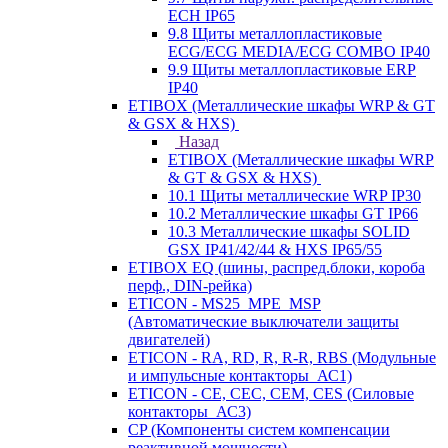
ECH IP65
9.8 Щиты металлопластиковые
ECG/ECG MEDIA/ECG COMBO IP40
9.9 Щиты металлопластиковые ERP
IP40
ETIBOX (Металлические шкафы WRP & GT
& GSX & HXS)
Назад
ETIBOX (Металлические шкафы WRP
& GT & GSX & HXS)
10.1 Щиты металлические WRP IP30
10.2 Металлические шкафы GT IP66
10.3 Металлические шкафы SOLID
GSX IP41/42/44 & HXS IP65/55
ETIBOX EQ (шины, распред.блоки, короба
перф., DIN-рейка)
ETICON - MS25_MPE_MSP
(Автоматические выключатели защиты
двигателей)
ETICON - RA, RD, R, R-R, RBS (Модульные
и импульсные контакторы_АС1)
ETICON - CE, CEC, CEM, CES (Силовые
контакторы_АС3)
CP (Компоненты систем компенсации
реактивной мощности)