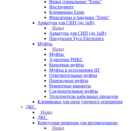
Вязки спиральные "Ensto"
Инструмент
Клеммники Ensto
Фиксаторы и бандажи "Ensto"
Арматура для СИП (до 1кВ)
Назад
Арматура для СИП (до 1кВ)
Продукция Tyco Electronics
Муфты
Назад
Муфты
Адаптеры РИКС
Концевые муфты
Муфты в исполнении НГ
Ответвительные муфты
Переходные муфты
Ремонтные манжеты
Соединительные муфты
Уплотнители кабельных проходов
Клеммники для опор уличного освещения
ДКС
Назад
ДКС
Корпусные решения для автоматизации
Назад