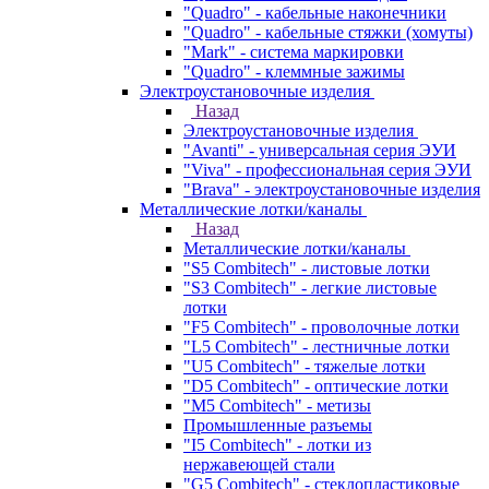
"Quadro" - кабельные наконечники
"Quadro" - кабельные стяжки (хомуты)
"Mark" - система маркировки
"Quadro" - клеммные зажимы
Электроустановочные изделия
Назад
Электроустановочные изделия
"Avanti" - универсальная серия ЭУИ
"Viva" - профессиональная серия ЭУИ
"Brava" - электроустановочные изделия
Металлические лотки/каналы
Назад
Металлические лотки/каналы
"S5 Combitech" - листовые лотки
"S3 Combitech" - легкие листовые
лотки
"F5 Combitech" - проволочные лотки
"L5 Combitech" - лестничные лотки
"U5 Combitech" - тяжелые лотки
"D5 Combitech" - оптические лотки
"M5 Combitech" - метизы
Промышленные разъемы
"I5 Combitech" - лотки из
нержавеющей стали
"G5 Combitech" - стеклопластиковые