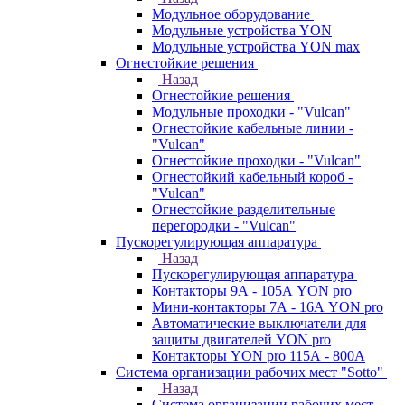
Модульное оборудование
Модульные устройства YON
Модульные устройства YON max
Огнестойкие решения
Назад
Огнестойкие решения
Модульные проходки - "Vulcan"
Огнестойкие кабельные линии -
"Vulcan"
Огнестойкие проходки - "Vulcan"
Огнестойкий кабельный короб -
"Vulcan"
Огнестойкие разделительные
перегородки - "Vulcan"
Пускорегулирующая аппаратура
Назад
Пускорегулирующая аппаратура
Контакторы 9А - 105А YON pro
Мини-контакторы 7А - 16А YON pro
Автоматические выключатели для
защиты двигателей YON pro
Контакторы YON pro 115А - 800А
Система организации рабочих мест "Sotto"
Назад
Система организации рабочих мест