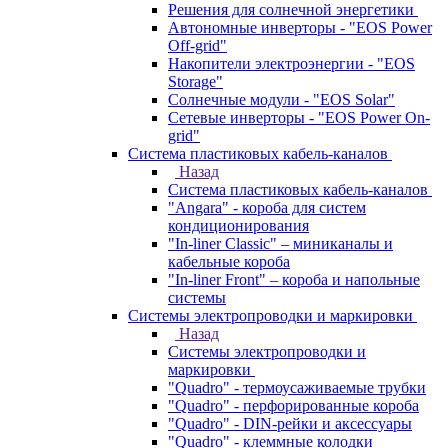
Решения для солнечной энергетики
Автономные инверторы - "EOS Power
Off-grid"
Накопители электроэнергии - "EOS
Storage"
Солнечные модули - "EOS Solar"
Сетевые инверторы - "EOS Power On-
grid"
Система пластиковых кабель-каналов
Назад
Система пластиковых кабель-каналов
"Angara" - короба для систем
кондиционирования
"In-liner Classic" – миниканалы и
кабельные короба
"In-liner Front" – короба и напольные
системы
Системы электропроводки и маркировки
Назад
Системы электропроводки и
маркировки
"Quadro" - термоусаживаемые трубки
"Quadro" - перфорированные короба
"Quadro" - DIN-рейки и аксессуары
"Quadro" - клеммные колодки