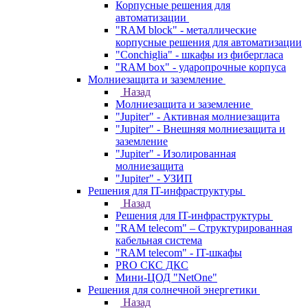
Корпусные решения для
автоматизации
"RAM block" - металлические
корпусные решения для автоматизации
"Conchiglia" - шкафы из фибергласа
"RAM box" - ударопрочные корпуса
Молниезащита и заземление
Назад
Молниезащита и заземление
"Jupiter" - Активная молниезащита
"Jupiter" - Внешняя молниезащита и
заземление
"Jupiter" - Изолированная
молниезащита
"Jupiter" - УЗИП
Решения для IT-инфраструктуры
Назад
Решения для IT-инфраструктуры
"RAM telecom" – Структурированная
кабельная система
"RAM telecom" - IT-шкафы
PRO СКС ДКС
Мини-ЦОД "NetOne"
Решения для солнечной энергетики
Назад