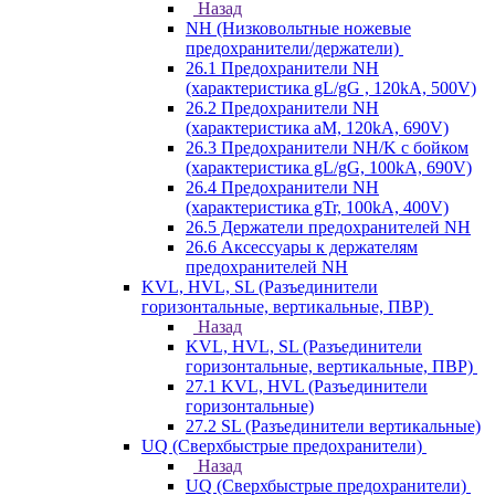
Назад
NH (Низковольтные ножевые
предохранители/держатели)
26.1 Предохранители NH
(характеристика gL/gG , 120kA, 500V)
26.2 Предохранители NH
(характеристика aM, 120kA, 690V)
26.3 Предохранители NH/K с бойком
(характеристика gL/gG, 100kA, 690V)
26.4 Предохранители NH
(характеристика gTr, 100kA, 400V)
26.5 Держатели предохранителей NH
26.6 Аксессуары к держателям
предохранителей NH
KVL, HVL, SL (Разъединители
горизонтальные, вертикальные, ПВР)
Назад
KVL, HVL, SL (Разъединители
горизонтальные, вертикальные, ПВР)
27.1 KVL, HVL (Разъединители
горизонтальные)
27.2 SL (Разъединители вертикальные)
UQ (Сверхбыстрые предохранители)
Назад
UQ (Сверхбыстрые предохранители)