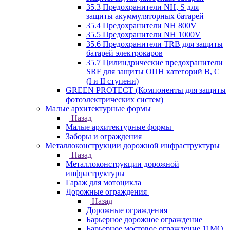
35.3 Предохранители NH, S для
защиты акуммуляторных батарей
35.4 Предохранители NH 800V
35.5 Предохранители NH 1000V
35.6 Предохранители TRB для защиты
батарей электрокаров
35.7 Цилиндрические предохранители
SRF для защиты ОПН категорий B, C
(I и II ступени)
GREEN PROTECT (Компоненты для защиты
фотоэлектрических систем)
Малые архитектурные формы
Назад
Малые архитектурные формы
Заборы и ограждения
Металлоконструкции дорожной инфраструктуры
Назад
Металлоконструкции дорожной
инфраструктуры
Гараж для мотоцикла
Дорожные ограждения
Назад
Дорожные ограждения
Барьерное дорожное ограждение
Барьерное мостовое ограждение 11МО