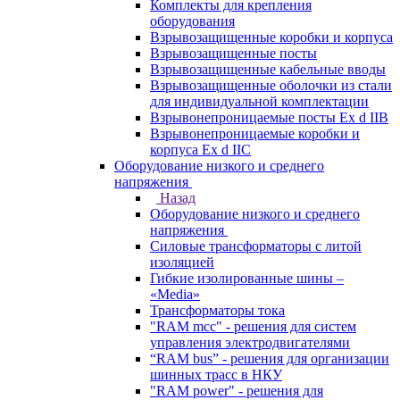
Комплекты для крепления
оборудования
Взрывозащищенные коробки и корпуса
Взрывозащищенные посты
Взрывозащищенные кабельные вводы
Взрывозащищенные оболочки из стали
для индивидуальной комплектации
Взрывонепроницаемые посты Ex d IIB
Взрывонепроницаемые коробки и
корпуса Ex d IIС
Оборудование низкого и среднего
напряжения
Назад
Оборудование низкого и среднего
напряжения
Силовые трансформаторы с литой
изоляцией
Гибкие изолированные шины –
«Media»
Трансформаторы тока
"RAM mcc" - решения для систем
управления электродвигателями
“RAM bus” - решения для организации
шинных трасс в НКУ
"RAM power" - решения для