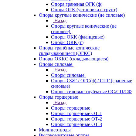
Опора граненая ОГК (ф)
Опора ОГК (установка в грунт)
Опоры круглые конические (не силовые)
Назад
Опоры круглые конические (не
силовые)
Опоры ОКК (фланцевые)
Опоры ОКК (г)
Опоры гранёные конические
складывающиеся (ОГКС)
Опоры ОККС (складывающиеся)
Опоры силовые
Назад
Опоры силовые
Опоры СФГ / ОГС(ф) / СПГ (граненые
силовые)
Опоры силовые трубчатые ОС/СП/СФ
Опоры торшерные
Назад
Опоры торшерные
Опоры торшерные ОТ-1
Опоры торшерные ОТ-2
Опоры торшерные ОТ-3
Молниеотводы
Высокомачтовые опоры