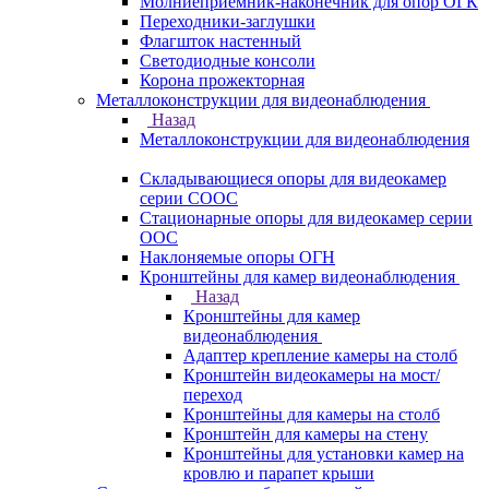
Молниеприемник-наконечник для опор ОГК
Переходники-заглушки
Флагшток настенный
Светодиодные консоли
Корона прожекторная
Металлоконструкции для видеонаблюдения
Назад
Металлоконструкции для видеонаблюдения
Складывающиеся опоры для видеокамер
серии СООС
Стационарные опоры для видеокамер серии
ООС
Наклоняемые опоры ОГН
Кронштейны для камер видеонаблюдения
Назад
Кронштейны для камер
видеонаблюдения
Адаптер крепление камеры на столб
Кронштейн видеокамеры на мост/
переход
Кронштейны для камеры на столб
Кронштейн для камеры на стену
Кронштейны для установки камер на
кровлю и парапет крыши