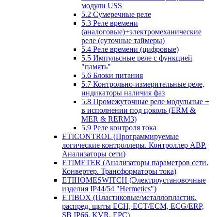
модули USS
5.2 Сумеречные реле
5.3 Реле времени
(аналоговые)+электромеханические
реле (суточные таймеры)
5.4 Реле времени (цифровые)
5.5 Импульсные реле с функцией
"память"
5.6 Блоки питания
5.7 Контрольно-измерительные реле,
индикаторы наличия фаз
5.8 Промежуточные реле модульные +
в исполнении под цоколь (ERM &
MER & RERM3)
5.9 Реле контроля тока
ETICONTROL (Программируемые
логические контроллеры. Контроллер АВР.
Анализаторы сети)
ETIMETER (Анализаторы параметров сети.
Конвертер. Трансформаторы тока)
ETIHOMESWITCH (Электроустановочные
изделия IP44/54 "Hermetics")
ETIBOX (Пластиковые/металлопластик.
распред. щиты ECH, ECT/ECM, ECG/ERP,
SB IP66, KVR, EPC)