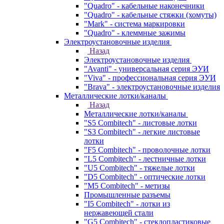
"Quadro" - кабельные наконечники
"Quadro" - кабельные стяжки (хомуты)
"Mark" - система маркировки
"Quadro" - клеммные зажимы
Электроустановочные изделия
Назад
Электроустановочные изделия
"Avanti" - универсальная серия ЭУИ
"Viva" - профессиональная серия ЭУИ
"Brava" - электроустановочные изделия
Металлические лотки/каналы
Назад
Металлические лотки/каналы
"S5 Combitech" - листовые лотки
"S3 Combitech" - легкие листовые
лотки
"F5 Combitech" - проволочные лотки
"L5 Combitech" - лестничные лотки
"U5 Combitech" - тяжелые лотки
"D5 Combitech" - оптические лотки
"M5 Combitech" - метизы
Промышленные разъемы
"I5 Combitech" - лотки из
нержавеющей стали
"G5 Combitech" - стеклопластиковые