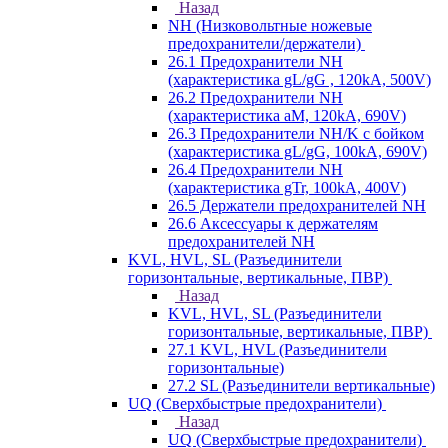
Назад
NH (Низковольтные ножевые
предохранители/держатели)
26.1 Предохранители NH
(характеристика gL/gG , 120kA, 500V)
26.2 Предохранители NH
(характеристика aM, 120kA, 690V)
26.3 Предохранители NH/K с бойком
(характеристика gL/gG, 100kA, 690V)
26.4 Предохранители NH
(характеристика gTr, 100kA, 400V)
26.5 Держатели предохранителей NH
26.6 Аксессуары к держателям
предохранителей NH
KVL, HVL, SL (Разъединители
горизонтальные, вертикальные, ПВР)
Назад
KVL, HVL, SL (Разъединители
горизонтальные, вертикальные, ПВР)
27.1 KVL, HVL (Разъединители
горизонтальные)
27.2 SL (Разъединители вертикальные)
UQ (Сверхбыстрые предохранители)
Назад
UQ (Сверхбыстрые предохранители)