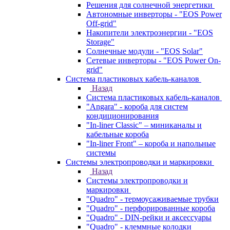
Решения для солнечной энергетики
Автономные инверторы - "EOS Power
Off-grid"
Накопители электроэнергии - "EOS
Storage"
Солнечные модули - "EOS Solar"
Сетевые инверторы - "EOS Power On-
grid"
Система пластиковых кабель-каналов
Назад
Система пластиковых кабель-каналов
"Angara" - короба для систем
кондиционирования
"In-liner Classic" – миниканалы и
кабельные короба
"In-liner Front" – короба и напольные
системы
Системы электропроводки и маркировки
Назад
Системы электропроводки и
маркировки
"Quadro" - термоусаживаемые трубки
"Quadro" - перфорированные короба
"Quadro" - DIN-рейки и аксессуары
"Quadro" - клеммные колодки