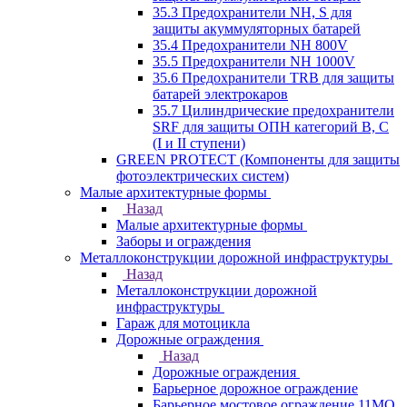
35.3 Предохранители NH, S для
защиты акуммуляторных батарей
35.4 Предохранители NH 800V
35.5 Предохранители NH 1000V
35.6 Предохранители TRB для защиты
батарей электрокаров
35.7 Цилиндрические предохранители
SRF для защиты ОПН категорий B, C
(I и II ступени)
GREEN PROTECT (Компоненты для защиты
фотоэлектрических систем)
Малые архитектурные формы
Назад
Малые архитектурные формы
Заборы и ограждения
Металлоконструкции дорожной инфраструктуры
Назад
Металлоконструкции дорожной
инфраструктуры
Гараж для мотоцикла
Дорожные ограждения
Назад
Дорожные ограждения
Барьерное дорожное ограждение
Барьерное мостовое ограждение 11МО