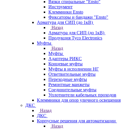
Вязки спиральные "Ensto"
Инструмент
Клеммники Ensto
Фиксаторы и бандажи "Ensto"
Арматура для СИП (до 1кВ)
Назад
Арматура для СИП (до 1кВ)
Продукция Tyco Electronics
Муфты
Назад
Муфты
Адаптеры РИКС
Концевые муфты
Муфты в исполнении НГ
Ответвительные муфты
Переходные муфты
Ремонтные манжеты
Соединительные муфты
Уплотнители кабельных проходов
Клеммники для опор уличного освещения
ДКС
Назад
ДКС
Корпусные решения для автоматизации
Назад