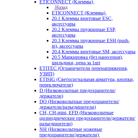
ETICONNECT (Клеммы)
Назад
ETICONNECT (Клеммы)
20.1 Клеммы винтовые ESC,
аксессуары
20.2 Клеммы пружинные ESP,
аксессуары
20.3 Клеммы пружинные ESH (push-
in), аксессуары
20.4 Клеммы винтовые SM, аксессуары
20.5 Маркировка (без нанесения),
шильдики, цена за 1шт
ETITEC (Ограничители перенапряжения,
УЗИП)
ETISIG (Светосигнальная арматура, кнопки,
переключатели)
D (Низковольтные предохранители/
держатели)
DO (Низковольтные предохранители/
держатели/разъединители)
CH, CH-mini, EFD (Низковольтные
цилиндрические предохранители/держатели/
разъединители)
NH (Низковольтные ножевые
предохранители/держатели)