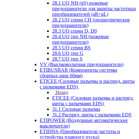
28.1 UQ NH (gS) ножевые
предохранители для защиты частотных
преобразователей (aR+gL)
28.2 UQ серии CH (цилиндрические
предохранители)
28.3 UQ серии D, D0
28.4 UQ тип NH (ножевые
предохранители)
28.5 UQ серии BS
28.6 UQ тип G
28.7 UQ тип S
VV (Высоковольтные предохранители)
ETIBUSBAR (Компоненты системы
сборных шин 60мм)
ETICEE (Силовые разъемы и распред. щиты
с разъемами EDS)
Назад
ETICEE (Силовые разъемы и распред.
щиты с разъемами EDS)
31.1 Силовые разъемы
31.2 Распред. щиты с разъемами EDS
ETIPOWER (Воздушные автоматические
выключатели)
ETIDISS (Преобразователи частоты и
устройства плавного пуска)