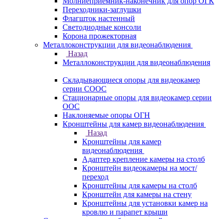
Молниеприемник-наконечник для опор ОГК
Переходники-заглушки
Флагшток настенный
Светодиодные консоли
Корона прожекторная
Металлоконструкции для видеонаблюдения
Назад
Металлоконструкции для видеонаблюдения
Складывающиеся опоры для видеокамер
серии СООС
Стационарные опоры для видеокамер серии
ООС
Наклоняемые опоры ОГН
Кронштейны для камер видеонаблюдения
Назад
Кронштейны для камер
видеонаблюдения
Адаптер крепление камеры на столб
Кронштейн видеокамеры на мост/
переход
Кронштейны для камеры на столб
Кронштейн для камеры на стену
Кронштейны для установки камер на
кровлю и парапет крыши