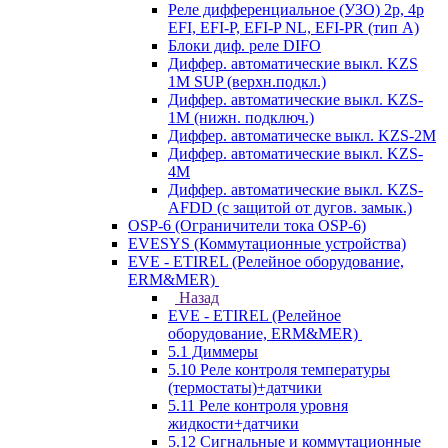
Реле дифференциальное (УЗО) 2р, 4р
EFI, EFI-P, EFI-P NL, EFI-PR (тип A)
Блоки диф. реле DIFO
Диффер. автоматические выкл. KZS
1M SUP (верхн.подкл.)
Диффер. автоматические выкл. KZS-
1M (нижн. подключ.)
Диффер. автоматическе выкл. KZS-2M
Диффер. автоматические выкл. KZS-
4M
Диффер. автоматические выкл. KZS-
AFDD (с защитой от дугов. замык.)
OSP-6 (Ограничители тока OSP-6)
EVESYS (Коммутационные устройства)
EVE - ETIREL (Релейное оборудование,
ERM&MER)
Назад
EVE - ETIREL (Релейное
оборудование, ERM&MER)
5.1 Диммеры
5.10 Реле контроля температуры
(термостаты)+датчики
5.11 Реле контроля уровня
жидкости+датчики
5.12 Сигнальные и коммутационные