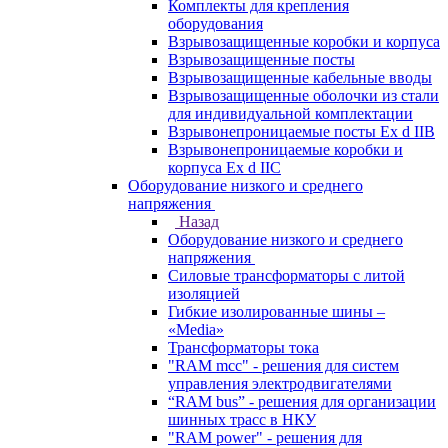
Комплекты для крепления
оборудования
Взрывозащищенные коробки и корпуса
Взрывозащищенные посты
Взрывозащищенные кабельные вводы
Взрывозащищенные оболочки из стали
для индивидуальной комплектации
Взрывонепроницаемые посты Ex d IIB
Взрывонепроницаемые коробки и
корпуса Ex d IIС
Оборудование низкого и среднего
напряжения
Назад
Оборудование низкого и среднего
напряжения
Силовые трансформаторы с литой
изоляцией
Гибкие изолированные шины –
«Media»
Трансформаторы тока
"RAM mcc" - решения для систем
управления электродвигателями
“RAM bus” - решения для организации
шинных трасс в НКУ
"RAM power" - решения для