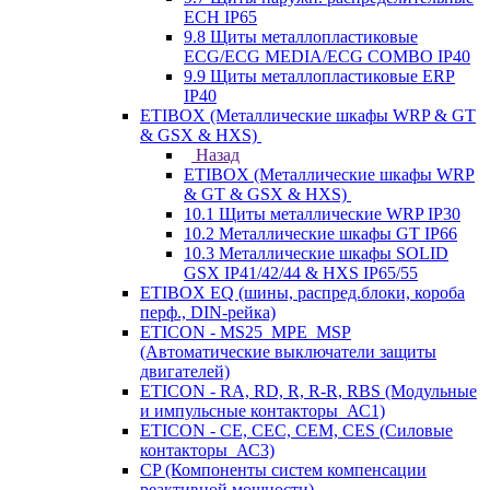
ECH IP65
9.8 Щиты металлопластиковые
ECG/ECG MEDIA/ECG COMBO IP40
9.9 Щиты металлопластиковые ERP
IP40
ETIBOX (Металлические шкафы WRP & GT
& GSX & HXS)
Назад
ETIBOX (Металлические шкафы WRP
& GT & GSX & HXS)
10.1 Щиты металлические WRP IP30
10.2 Металлические шкафы GT IP66
10.3 Металлические шкафы SOLID
GSX IP41/42/44 & HXS IP65/55
ETIBOX EQ (шины, распред.блоки, короба
перф., DIN-рейка)
ETICON - MS25_MPE_MSP
(Автоматические выключатели защиты
двигателей)
ETICON - RA, RD, R, R-R, RBS (Модульные
и импульсные контакторы_АС1)
ETICON - CE, CEC, CEM, CES (Силовые
контакторы_АС3)
CP (Компоненты систем компенсации
реактивной мощности)