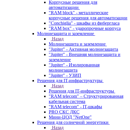
Корпусные решения для
автоматизации
"RAM block" - металлические
корпусные решения для автоматизации
"Conchiglia" - шкафы из фибергласа
"RAM box" - ударопрочные корпуса
Молниезащита и заземление
Назад
Молниезащита и заземление
"Jupiter" - Активная молниезащита
"Jupiter" - Внешняя молниезащита и
заземление
"Jupiter" - Изолированная
молниезащита
"Jupiter" - УЗИП
Решения для IT-инфраструктуры
Назад
Решения для IT-инфраструктуры
"RAM telecom" – Структурированная
кабельная система
"RAM telecom" - IT-шкафы
PRO СКС ДКС
Мини-ЦОД "NetOne"
Решения для солнечной энергетики
Назад