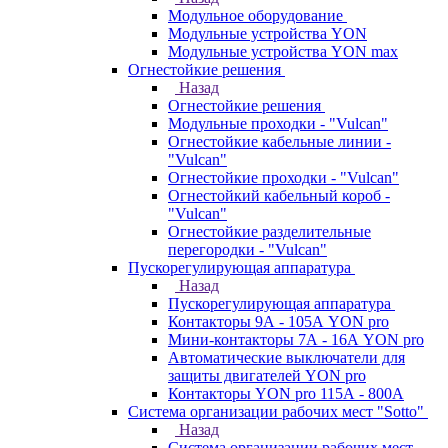
Модульное оборудование
Модульные устройства YON
Модульные устройства YON max
Огнестойкие решения
Назад
Огнестойкие решения
Модульные проходки - "Vulcan"
Огнестойкие кабельные линии -
"Vulcan"
Огнестойкие проходки - "Vulcan"
Огнестойкий кабельный короб -
"Vulcan"
Огнестойкие разделительные
перегородки - "Vulcan"
Пускорегулирующая аппаратура
Назад
Пускорегулирующая аппаратура
Контакторы 9А - 105А YON pro
Мини-контакторы 7А - 16А YON pro
Автоматические выключатели для
защиты двигателей YON pro
Контакторы YON pro 115А - 800А
Система организации рабочих мест "Sotto"
Назад
Система организации рабочих мест