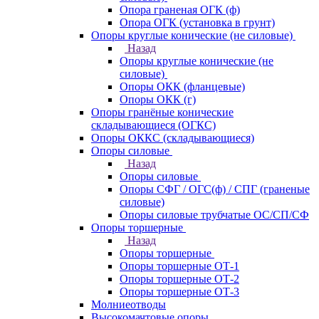
Опора граненая ОГК (ф)
Опора ОГК (установка в грунт)
Опоры круглые конические (не силовые)
Назад
Опоры круглые конические (не
силовые)
Опоры ОКК (фланцевые)
Опоры ОКК (г)
Опоры гранёные конические
складывающиеся (ОГКС)
Опоры ОККС (складывающиеся)
Опоры силовые
Назад
Опоры силовые
Опоры СФГ / ОГС(ф) / СПГ (граненые
силовые)
Опоры силовые трубчатые ОС/СП/СФ
Опоры торшерные
Назад
Опоры торшерные
Опоры торшерные ОТ-1
Опоры торшерные ОТ-2
Опоры торшерные ОТ-3
Молниеотводы
Высокомачтовые опоры