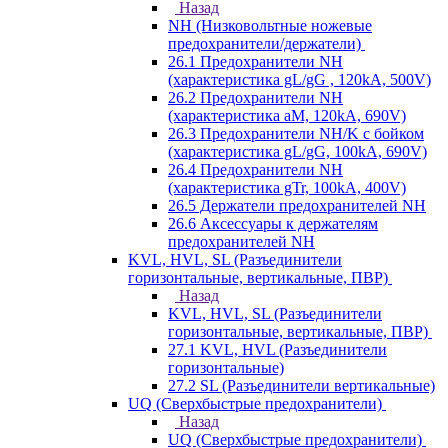
Назад
NH (Низковольтные ножевые
предохранители/держатели)
26.1 Предохранители NH
(характеристика gL/gG , 120kA, 500V)
26.2 Предохранители NH
(характеристика aM, 120kA, 690V)
26.3 Предохранители NH/K с бойком
(характеристика gL/gG, 100kA, 690V)
26.4 Предохранители NH
(характеристика gTr, 100kA, 400V)
26.5 Держатели предохранителей NH
26.6 Аксессуары к держателям
предохранителей NH
KVL, HVL, SL (Разъединители
горизонтальные, вертикальные, ПВР)
Назад
KVL, HVL, SL (Разъединители
горизонтальные, вертикальные, ПВР)
27.1 KVL, HVL (Разъединители
горизонтальные)
27.2 SL (Разъединители вертикальные)
UQ (Сверхбыстрые предохранители)
Назад
UQ (Сверхбыстрые предохранители)