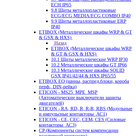
ECH IP65
9.8 Щиты металлопластиковые
ECG/ECG MEDIA/ECG COMBO IP40
9.9 Щиты металлопластиковые ERP
IP40
ETIBOX (Металлические шкафы WRP & GT
& GSX & HXS)
Назад
ETIBOX (Металлические шкафы WRP
& GT & GSX & HXS)
10.1 Щиты металлические WRP IP30
10.2 Металлические шкафы GT IP66
10.3 Металлические шкафы SOLID
GSX IP41/42/44 & HXS IP65/55
ETIBOX EQ (шины, распред.блоки, короба
перф., DIN-рейка)
ETICON - MS25_MPE_MSP
(Автоматические выключатели защиты
двигателей)
ETICON - RA, RD, R, R-R, RBS (Модульные
и импульсные контакторы_АС1)
ETICON - CE, CEC, CEM, CES (Силовые
контакторы_АС3)
CP (Компоненты систем компенсации
реактивной мощности)