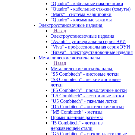
"Quadro" - кабельные наконечники
"Quadro" - кабельные стяжки (хомуты)
"Mark" - система маркировки
"Quadro" - клеммные зажимы
Электроустановочные изделия
Назад
Электроустановочные изделия
"Avanti" - универсальная серия ЭУИ
"Viva" - профессиональная серия ЭУИ
"Brava" - электроустановочные изделия
Металлические лотки/каналы
Назад
Металлические лотки/каналы
"S5 Combitech" - листовые лотки
"S3 Combitech" - легкие листовые
лотки
"F5 Combitech" - проволочные лотки
"L5 Combitech" - лестничные лотки
"U5 Combitech" - тяжелые лотки
"D5 Combitech" - оптические лотки
"M5 Combitech" - метизы
Промышленные разъемы
"I5 Combitech" - лотки из
нержавеющей стали
"G5 Combitech" - стеклопластиковые