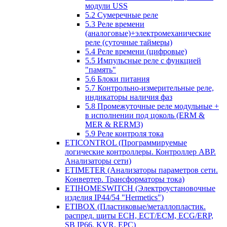
модули USS
5.2 Сумеречные реле
5.3 Реле времени
(аналоговые)+электромеханические
реле (суточные таймеры)
5.4 Реле времени (цифровые)
5.5 Импульсные реле с функцией
"память"
5.6 Блоки питания
5.7 Контрольно-измерительные реле,
индикаторы наличия фаз
5.8 Промежуточные реле модульные +
в исполнении под цоколь (ERM &
MER & RERM3)
5.9 Реле контроля тока
ETICONTROL (Программируемые
логические контроллеры. Контроллер АВР.
Анализаторы сети)
ETIMETER (Анализаторы параметров сети.
Конвертер. Трансформаторы тока)
ETIHOMESWITCH (Электроустановочные
изделия IP44/54 "Hermetics")
ETIBOX (Пластиковые/металлопластик.
распред. щиты ECH, ECT/ECM, ECG/ERP,
SB IP66, KVR, EPC)