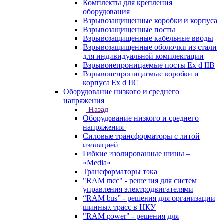
Комплекты для крепления
оборудования
Взрывозащищенные коробки и корпуса
Взрывозащищенные посты
Взрывозащищенные кабельные вводы
Взрывозащищенные оболочки из стали
для индивидуальной комплектации
Взрывонепроницаемые посты Ex d IIB
Взрывонепроницаемые коробки и
корпуса Ex d IIС
Оборудование низкого и среднего
напряжения
Назад
Оборудование низкого и среднего
напряжения
Силовые трансформаторы с литой
изоляцией
Гибкие изолированные шины –
«Media»
Трансформаторы тока
"RAM mcc" - решения для систем
управления электродвигателями
“RAM bus” - решения для организации
шинных трасс в НКУ
"RAM power" - решения для