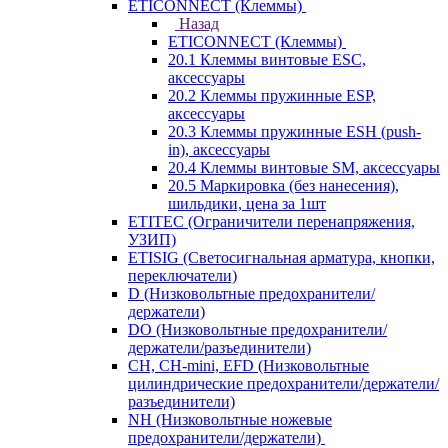
ETICONNECT (Клеммы)
Назад
ETICONNECT (Клеммы)
20.1 Клеммы винтовые ESC,
аксессуары
20.2 Клеммы пружинные ESP,
аксессуары
20.3 Клеммы пружинные ESH (push-
in), аксессуары
20.4 Клеммы винтовые SM, аксессуары
20.5 Маркировка (без нанесения),
шильдики, цена за 1шт
ETITEC (Ограничители перенапряжения,
УЗИП)
ETISIG (Светосигнальная арматура, кнопки,
переключатели)
D (Низковольтные предохранители/
держатели)
DO (Низковольтные предохранители/
держатели/разъединители)
CH, CH-mini, EFD (Низковольтные
цилиндрические предохранители/держатели/
разъединители)
NH (Низковольтные ножевые
предохранители/держатели)