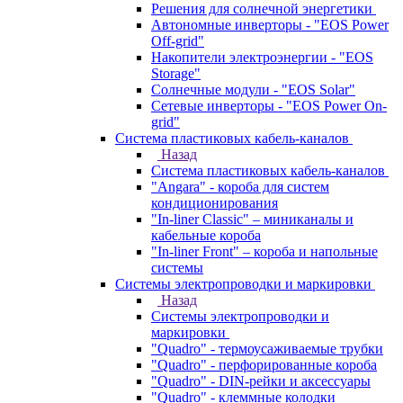
Решения для солнечной энергетики
Автономные инверторы - "EOS Power
Off-grid"
Накопители электроэнергии - "EOS
Storage"
Солнечные модули - "EOS Solar"
Сетевые инверторы - "EOS Power On-
grid"
Система пластиковых кабель-каналов
Назад
Система пластиковых кабель-каналов
"Angara" - короба для систем
кондиционирования
"In-liner Classic" – миниканалы и
кабельные короба
"In-liner Front" – короба и напольные
системы
Системы электропроводки и маркировки
Назад
Системы электропроводки и
маркировки
"Quadro" - термоусаживаемые трубки
"Quadro" - перфорированные короба
"Quadro" - DIN-рейки и аксессуары
"Quadro" - клеммные колодки