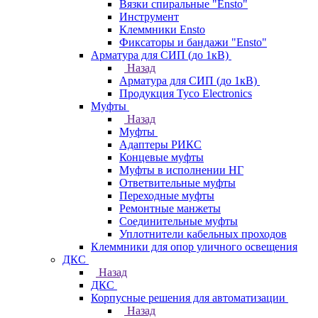
Вязки спиральные "Ensto"
Инструмент
Клеммники Ensto
Фиксаторы и бандажи "Ensto"
Арматура для СИП (до 1кВ)
Назад
Арматура для СИП (до 1кВ)
Продукция Tyco Electronics
Муфты
Назад
Муфты
Адаптеры РИКС
Концевые муфты
Муфты в исполнении НГ
Ответвительные муфты
Переходные муфты
Ремонтные манжеты
Соединительные муфты
Уплотнители кабельных проходов
Клеммники для опор уличного освещения
ДКС
Назад
ДКС
Корпусные решения для автоматизации
Назад