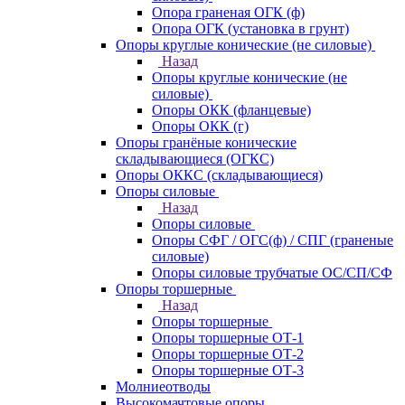
Опора граненая ОГК (ф)
Опора ОГК (установка в грунт)
Опоры круглые конические (не силовые)
Назад
Опоры круглые конические (не
силовые)
Опоры ОКК (фланцевые)
Опоры ОКК (г)
Опоры гранёные конические
складывающиеся (ОГКС)
Опоры ОККС (складывающиеся)
Опоры силовые
Назад
Опоры силовые
Опоры СФГ / ОГС(ф) / СПГ (граненые
силовые)
Опоры силовые трубчатые ОС/СП/СФ
Опоры торшерные
Назад
Опоры торшерные
Опоры торшерные ОТ-1
Опоры торшерные ОТ-2
Опоры торшерные ОТ-3
Молниеотводы
Высокомачтовые опоры