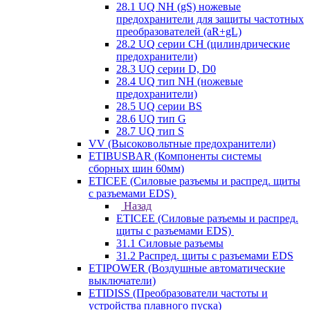
28.1 UQ NH (gS) ножевые
предохранители для защиты частотных
преобразователей (aR+gL)
28.2 UQ серии CH (цилиндрические
предохранители)
28.3 UQ серии D, D0
28.4 UQ тип NH (ножевые
предохранители)
28.5 UQ серии BS
28.6 UQ тип G
28.7 UQ тип S
VV (Высоковольтные предохранители)
ETIBUSBAR (Компоненты системы
сборных шин 60мм)
ETICEE (Силовые разъемы и распред. щиты
с разъемами EDS)
Назад
ETICEE (Силовые разъемы и распред.
щиты с разъемами EDS)
31.1 Силовые разъемы
31.2 Распред. щиты с разъемами EDS
ETIPOWER (Воздушные автоматические
выключатели)
ETIDISS (Преобразователи частоты и
устройства плавного пуска)