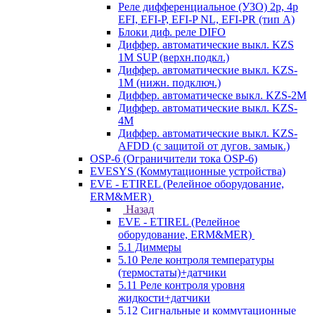
Реле дифференциальное (УЗО) 2р, 4р
EFI, EFI-P, EFI-P NL, EFI-PR (тип A)
Блоки диф. реле DIFO
Диффер. автоматические выкл. KZS
1M SUP (верхн.подкл.)
Диффер. автоматические выкл. KZS-
1M (нижн. подключ.)
Диффер. автоматическе выкл. KZS-2M
Диффер. автоматические выкл. KZS-
4M
Диффер. автоматические выкл. KZS-
AFDD (с защитой от дугов. замык.)
OSP-6 (Ограничители тока OSP-6)
EVESYS (Коммутационные устройства)
EVE - ETIREL (Релейное оборудование,
ERM&MER)
Назад
EVE - ETIREL (Релейное
оборудование, ERM&MER)
5.1 Диммеры
5.10 Реле контроля температуры
(термостаты)+датчики
5.11 Реле контроля уровня
жидкости+датчики
5.12 Сигнальные и коммутационные