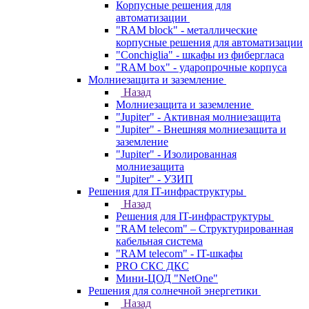
Корпусные решения для
автоматизации
"RAM block" - металлические
корпусные решения для автоматизации
"Conchiglia" - шкафы из фибергласа
"RAM box" - ударопрочные корпуса
Молниезащита и заземление
Назад
Молниезащита и заземление
"Jupiter" - Активная молниезащита
"Jupiter" - Внешняя молниезащита и
заземление
"Jupiter" - Изолированная
молниезащита
"Jupiter" - УЗИП
Решения для IT-инфраструктуры
Назад
Решения для IT-инфраструктуры
"RAM telecom" – Структурированная
кабельная система
"RAM telecom" - IT-шкафы
PRO СКС ДКС
Мини-ЦОД "NetOne"
Решения для солнечной энергетики
Назад