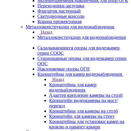
Молниеприемник-наконечник для опор ОГК
Переходники-заглушки
Флагшток настенный
Светодиодные консоли
Корона прожекторная
Металлоконструкции для видеонаблюдения
Назад
Металлоконструкции для видеонаблюдения
Складывающиеся опоры для видеокамер
серии СООС
Стационарные опоры для видеокамер серии
ООС
Наклоняемые опоры ОГН
Кронштейны для камер видеонаблюдения
Назад
Кронштейны для камер
видеонаблюдения
Адаптер крепление камеры на столб
Кронштейн видеокамеры на мост/
переход
Кронштейны для камеры на столб
Кронштейн для камеры на стену
Кронштейны для установки камер на
кровлю и парапет крыши