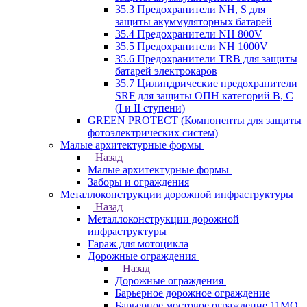
35.3 Предохранители NH, S для
защиты акуммуляторных батарей
35.4 Предохранители NH 800V
35.5 Предохранители NH 1000V
35.6 Предохранители TRB для защиты
батарей электрокаров
35.7 Цилиндрические предохранители
SRF для защиты ОПН категорий B, C
(I и II ступени)
GREEN PROTECT (Компоненты для защиты
фотоэлектрических систем)
Малые архитектурные формы
Назад
Малые архитектурные формы
Заборы и ограждения
Металлоконструкции дорожной инфраструктуры
Назад
Металлоконструкции дорожной
инфраструктуры
Гараж для мотоцикла
Дорожные ограждения
Назад
Дорожные ограждения
Барьерное дорожное ограждение
Барьерное мостовое ограждение 11МО