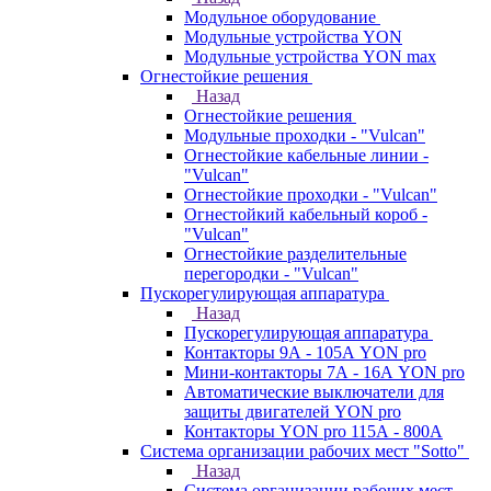
Модульное оборудование
Модульные устройства YON
Модульные устройства YON max
Огнестойкие решения
Назад
Огнестойкие решения
Модульные проходки - "Vulcan"
Огнестойкие кабельные линии -
"Vulcan"
Огнестойкие проходки - "Vulcan"
Огнестойкий кабельный короб -
"Vulcan"
Огнестойкие разделительные
перегородки - "Vulcan"
Пускорегулирующая аппаратура
Назад
Пускорегулирующая аппаратура
Контакторы 9А - 105А YON pro
Мини-контакторы 7А - 16А YON pro
Автоматические выключатели для
защиты двигателей YON pro
Контакторы YON pro 115А - 800А
Система организации рабочих мест "Sotto"
Назад
Система организации рабочих мест