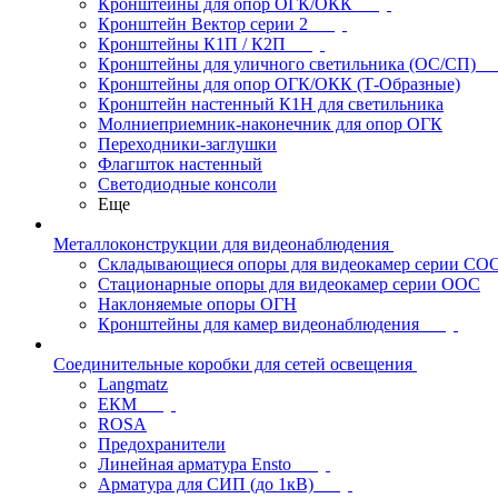
Кронштейны для опор ОГК/ОКК
Кронштейн Вектор серии 2
Кронштейны К1П / К2П
Кронштейны для уличного светильника (ОС/СП)
Кронштейны для опор ОГК/ОКК (Т-Образные)
Кронштейн настенный К1Н для светильника
Молниеприемник-наконечник для опор ОГК
Переходники-заглушки
Флагшток настенный
Светодиодные консоли
Еще
Металлоконструкции для видеонаблюдения
Складывающиеся опоры для видеокамер серии СО
Стационарные опоры для видеокамер серии ООС
Наклоняемые опоры ОГН
Кронштейны для камер видеонаблюдения
Соединительные коробки для сетей освещения
Langmatz
ЕКМ
ROSA
Предохранители
Линейная арматура Ensto
Арматура для СИП (до 1кВ)