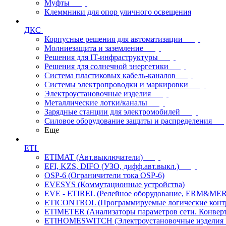
Муфты
Клеммники для опор уличного освещения
ДКС
Корпусные решения для автоматизации
Молниезащита и заземление
Решения для IT-инфраструктуры
Решения для солнечной энергетики
Система пластиковых кабель-каналов
Системы электропроводки и маркировки
Электроустановочные изделия
Металлические лотки/каналы
Зарядные станции для электромобилей
Силовое оборудование защиты и распределения
Еще
ETI
ETIMAT (Авт.выключатели)
EFI, KZS, DIFO (УЗО, дифф.авт.выкл.)
OSP-6 (Ограничители тока OSP-6)
EVESYS (Коммутационные устройства)
EVE - ETIREL (Релейное оборудование, ERM&MER
ETICONTROL (Программируемые логические контро
ETIMETER (Анализаторы параметров сети. Конверт
ETIHOMESWITCH (Электроустановочные изделия IP