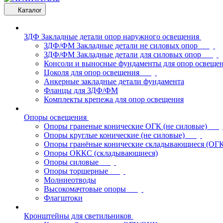
Каталог
ЗДФ Закладные детали опор наружного освещения
ЗДФ/ФМ Закладные детали не силовых опор
ЗДФ/ФМ Закладные детали для силовых опор
Консоли и выносные фундаменты для опор освеще
Цоколя для опор освещения
Анкерные закладные детали фундамента
Фланцы для ЗДФ/ФМ
Комплекты крепежа для опор освещения
Опоры освещения
Опоры граненые конические ОГК (не силовые)
Опоры круглые конические (не силовые)
Опоры гранёные конические складывающиеся (ОГ
Опоры ОККС (складывающиеся)
Опоры силовые
Опоры торшерные
Молниеотводы
Высокомачтовые опоры
Флагштоки
Кронштейны для светильников