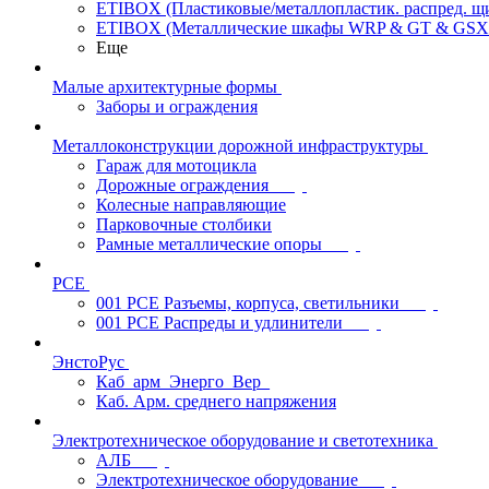
ETIBOX (Пластиковые/металлопластик. распред. 
ETIBOX (Металлические шкафы WRP & GT & GSX
Еще
Малые архитектурные формы
Заборы и ограждения
Металлоконструкции дорожной инфраструктуры
Гараж для мотоцикла
Дорожные ограждения
Колесные направляющие
Парковочные столбики
Рамные металлические опоры
PCE
001 PCE Разъемы, корпуса, светильники
001 PCE Распреды и удлинители
ЭнстоРус
Каб_арм_Энерго_Вер_
Каб. Арм. среднего напряжения
Электротехническое оборудование и светотехника
АЛБ
Электротехническое оборудование