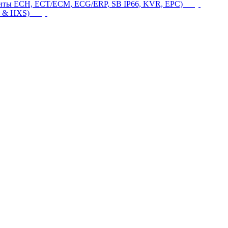
щиты ECH, ECT/ECM, ECG/ERP, SB IP66, KVR, EPC)
 & HXS)