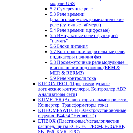
модули USS
5.2 Сумеречные реле
5.3 Реле времени
(аналоговые)+электромеханические
реле (суточные таймеры)
5.4 Реле времени (цифровые)
5.5 Импульсные реле с функцией
"память"
5.6 Блоки питания
5.7 Контрольно-измерительные реле,
индикаторы наличия фаз
5.8 Промежуточные реле модульные +
в исполнении под цоколь (ERM &
MER & RERM3)
5.9 Реле контроля тока
ETICONTROL (Программируемые
логические контроллеры. Контроллер АВР.
Анализаторы сети)
ETIMETER (Анализаторы параметров сети.
Конвертер. Трансформаторы тока)
ETIHOMESWITCH (Электроустановочные
изделия IP44/54 "Hermetics")
ETIBOX (Пластиковые/металлопластик.
распред. щиты ECH, ECT/ECM, ECG/ERP,
SB IP66, KVR, EPC)