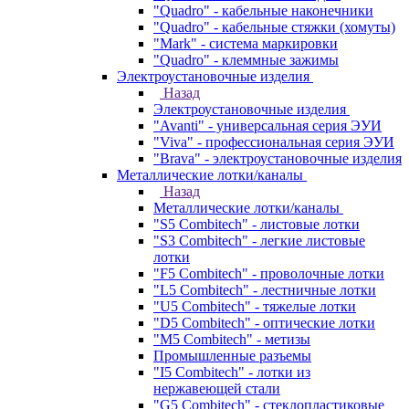
"Quadro" - кабельные наконечники
"Quadro" - кабельные стяжки (хомуты)
"Mark" - система маркировки
"Quadro" - клеммные зажимы
Электроустановочные изделия
Назад
Электроустановочные изделия
"Avanti" - универсальная серия ЭУИ
"Viva" - профессиональная серия ЭУИ
"Brava" - электроустановочные изделия
Металлические лотки/каналы
Назад
Металлические лотки/каналы
"S5 Combitech" - листовые лотки
"S3 Combitech" - легкие листовые
лотки
"F5 Combitech" - проволочные лотки
"L5 Combitech" - лестничные лотки
"U5 Combitech" - тяжелые лотки
"D5 Combitech" - оптические лотки
"M5 Combitech" - метизы
Промышленные разъемы
"I5 Combitech" - лотки из
нержавеющей стали
"G5 Combitech" - стеклопластиковые