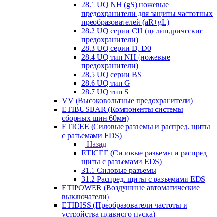
28.1 UQ NH (gS) ножевые
предохранители для защиты частотных
преобразователей (aR+gL)
28.2 UQ серии CH (цилиндрические
предохранители)
28.3 UQ серии D, D0
28.4 UQ тип NH (ножевые
предохранители)
28.5 UQ серии BS
28.6 UQ тип G
28.7 UQ тип S
VV (Высоковольтные предохранители)
ETIBUSBAR (Компоненты системы
сборных шин 60мм)
ETICEE (Силовые разъемы и распред. щиты
с разъемами EDS)
Назад
ETICEE (Силовые разъемы и распред.
щиты с разъемами EDS)
31.1 Силовые разъемы
31.2 Распред. щиты с разъемами EDS
ETIPOWER (Воздушные автоматические
выключатели)
ETIDISS (Преобразователи частоты и
устройства плавного пуска)