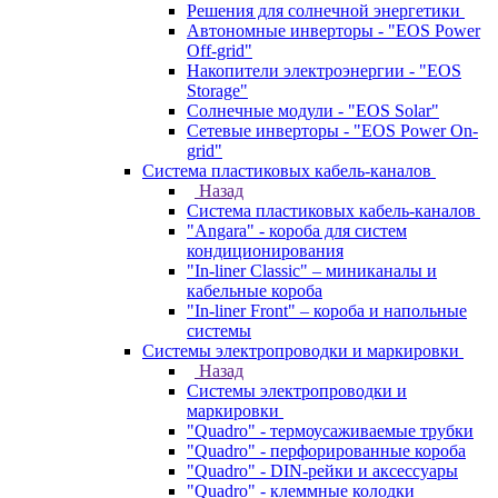
Решения для солнечной энергетики
Автономные инверторы - "EOS Power
Off-grid"
Накопители электроэнергии - "EOS
Storage"
Солнечные модули - "EOS Solar"
Сетевые инверторы - "EOS Power On-
grid"
Система пластиковых кабель-каналов
Назад
Система пластиковых кабель-каналов
"Angara" - короба для систем
кондиционирования
"In-liner Classic" – миниканалы и
кабельные короба
"In-liner Front" – короба и напольные
системы
Системы электропроводки и маркировки
Назад
Системы электропроводки и
маркировки
"Quadro" - термоусаживаемые трубки
"Quadro" - перфорированные короба
"Quadro" - DIN-рейки и аксессуары
"Quadro" - клеммные колодки