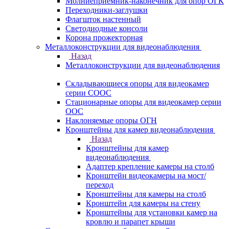
Молниеприемник-наконечник для опор ОГК
Переходники-заглушки
Флагшток настенный
Светодиодные консоли
Корона прожекторная
Металлоконструкции для видеонаблюдения
Назад
Металлоконструкции для видеонаблюдения
Складывающиеся опоры для видеокамер
серии СООС
Стационарные опоры для видеокамер серии
ООС
Наклоняемые опоры ОГН
Кронштейны для камер видеонаблюдения
Назад
Кронштейны для камер
видеонаблюдения
Адаптер крепление камеры на столб
Кронштейн видеокамеры на мост/
переход
Кронштейны для камеры на столб
Кронштейн для камеры на стену
Кронштейны для установки камер на
кровлю и парапет крыши