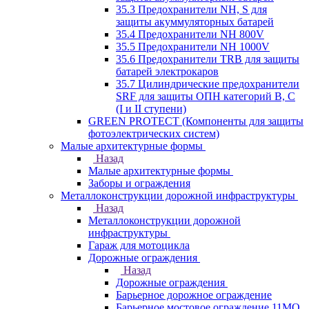
35.3 Предохранители NH, S для
защиты акуммуляторных батарей
35.4 Предохранители NH 800V
35.5 Предохранители NH 1000V
35.6 Предохранители TRB для защиты
батарей электрокаров
35.7 Цилиндрические предохранители
SRF для защиты ОПН категорий B, C
(I и II ступени)
GREEN PROTECT (Компоненты для защиты
фотоэлектрических систем)
Малые архитектурные формы
Назад
Малые архитектурные формы
Заборы и ограждения
Металлоконструкции дорожной инфраструктуры
Назад
Металлоконструкции дорожной
инфраструктуры
Гараж для мотоцикла
Дорожные ограждения
Назад
Дорожные ограждения
Барьерное дорожное ограждение
Барьерное мостовое ограждение 11МО