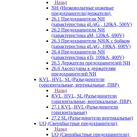
Назад
NH (Низковольтные ножевые
предохранители/держатели)
26.1 Предохранители NH
(характеристика gL/gG , 120kA, 500V)
26.2 Предохранители NH
(характеристика aM, 120kA, 690V)
26.3 Предохранители NH/K с бойком
(характеристика gL/gG, 100kA, 690V)
26.4 Предохранители NH
(характеристика gTr, 100kA, 400V)
26.5 Держатели предохранителей NH
26.6 Аксессуары к держателям
предохранителей NH
KVL, HVL, SL (Разъединители
горизонтальные, вертикальные, ПВР)
Назад
KVL, HVL, SL (Разъединители
горизонтальные, вертикальные, ПВР)
27.1 KVL, HVL (Разъединители
горизонтальные)
27.2 SL (Разъединители вертикальные)
UQ (Сверхбыстрые предохранители)
Назад
UQ (Сверхбыстрые предохранители)