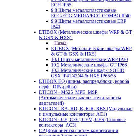
ECH IP65
9.8 Щиты металлопластиковые
ECG/ECG MEDIA/ECG COMBO IP40
9.9 Щиты металлопластиковые ERP
IP40
ETIBOX (Металлические шкафы WRP & GT
& GSX & HXS)
Назад
ETIBOX (Металлические шкафы WRP
& GT & GSX & HXS)
10.1 Щиты металлические WRP IP30
10.2 Металлические шкафы GT IP66
10.3 Металлические шкафы SOLID
GSX IP41/42/44 & HXS IP65/55
ETIBOX EQ (шины, распред.блоки, короба
перф., DIN-рейка)
ETICON - MS25_MPE_MSP
(Автоматические выключатели защиты
двигателей)
ETICON - RA, RD, R, R-R, RBS (Модульные
и импульсные контакторы_АС1)
ETICON - CE, CEC, CEM, CES (Силовые
контакторы_АС3)
CP (Компоненты систем компенсации
реактивной мощности)