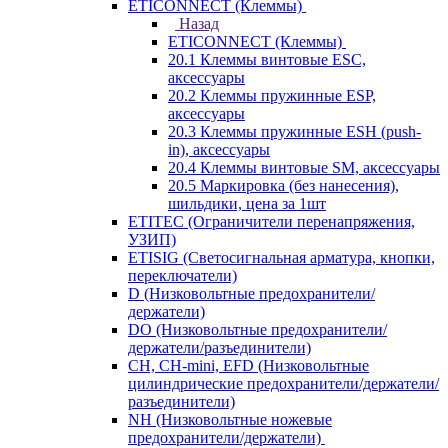
ETICONNECT (Клеммы)
Назад
ETICONNECT (Клеммы)
20.1 Клеммы винтовые ESC,
аксессуары
20.2 Клеммы пружинные ESP,
аксессуары
20.3 Клеммы пружинные ESH (push-
in), аксессуары
20.4 Клеммы винтовые SM, аксессуары
20.5 Маркировка (без нанесения),
шильдики, цена за 1шт
ETITEC (Ограничители перенапряжения,
УЗИП)
ETISIG (Светосигнальная арматура, кнопки,
переключатели)
D (Низковольтные предохранители/
держатели)
DO (Низковольтные предохранители/
держатели/разъединители)
CH, CH-mini, EFD (Низковольтные
цилиндрические предохранители/держатели/
разъединители)
NH (Низковольтные ножевые
предохранители/держатели)