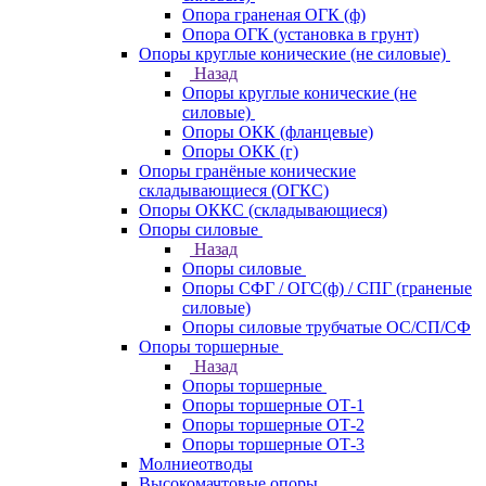
Опора граненая ОГК (ф)
Опора ОГК (установка в грунт)
Опоры круглые конические (не силовые)
Назад
Опоры круглые конические (не
силовые)
Опоры ОКК (фланцевые)
Опоры ОКК (г)
Опоры гранёные конические
складывающиеся (ОГКС)
Опоры ОККС (складывающиеся)
Опоры силовые
Назад
Опоры силовые
Опоры СФГ / ОГС(ф) / СПГ (граненые
силовые)
Опоры силовые трубчатые ОС/СП/СФ
Опоры торшерные
Назад
Опоры торшерные
Опоры торшерные ОТ-1
Опоры торшерные ОТ-2
Опоры торшерные ОТ-3
Молниеотводы
Высокомачтовые опоры