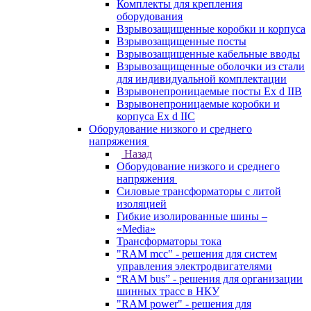
Комплекты для крепления
оборудования
Взрывозащищенные коробки и корпуса
Взрывозащищенные посты
Взрывозащищенные кабельные вводы
Взрывозащищенные оболочки из стали
для индивидуальной комплектации
Взрывонепроницаемые посты Ex d IIB
Взрывонепроницаемые коробки и
корпуса Ex d IIС
Оборудование низкого и среднего
напряжения
Назад
Оборудование низкого и среднего
напряжения
Силовые трансформаторы с литой
изоляцией
Гибкие изолированные шины –
«Media»
Трансформаторы тока
"RAM mcc" - решения для систем
управления электродвигателями
“RAM bus” - решения для организации
шинных трасс в НКУ
"RAM power" - решения для