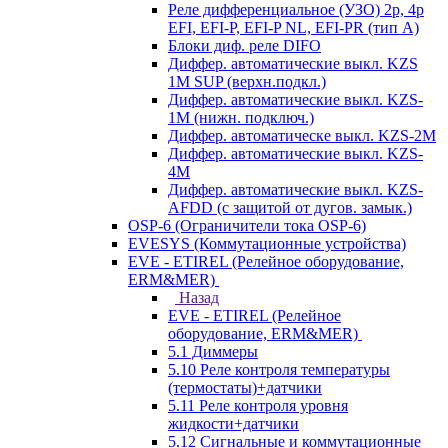
Реле дифференциальное (УЗО) 2р, 4р
EFI, EFI-P, EFI-P NL, EFI-PR (тип A)
Блоки диф. реле DIFO
Диффер. автоматические выкл. KZS
1M SUP (верхн.подкл.)
Диффер. автоматические выкл. KZS-
1M (нижн. подключ.)
Диффер. автоматическе выкл. KZS-2M
Диффер. автоматические выкл. KZS-
4M
Диффер. автоматические выкл. KZS-
AFDD (с защитой от дугов. замык.)
OSP-6 (Ограничители тока OSP-6)
EVESYS (Коммутационные устройства)
EVE - ETIREL (Релейное оборудование,
ERM&MER)
Назад
EVE - ETIREL (Релейное
оборудование, ERM&MER)
5.1 Диммеры
5.10 Реле контроля температуры
(термостаты)+датчики
5.11 Реле контроля уровня
жидкости+датчики
5.12 Сигнальные и коммутационные