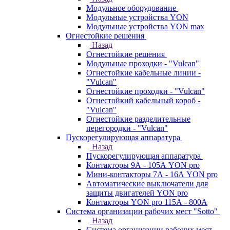
Модульное оборудование
Модульные устройства YON
Модульные устройства YON max
Огнестойкие решения
Назад
Огнестойкие решения
Модульные проходки - "Vulcan"
Огнестойкие кабельные линии -
"Vulcan"
Огнестойкие проходки - "Vulcan"
Огнестойкий кабельный короб -
"Vulcan"
Огнестойкие разделительные
перегородки - "Vulcan"
Пускорегулирующая аппаратура
Назад
Пускорегулирующая аппаратура
Контакторы 9А - 105А YON pro
Мини-контакторы 7А - 16А YON pro
Автоматические выключатели для
защиты двигателей YON pro
Контакторы YON pro 115А - 800А
Система организации рабочих мест "Sotto"
Назад
Система организации рабочих мест