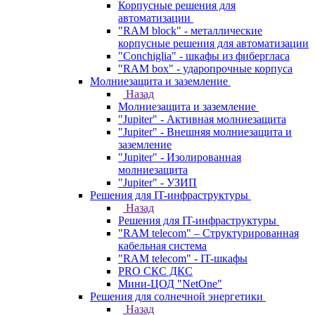
Корпусные решения для
автоматизации
"RAM block" - металлические
корпусные решения для автоматизации
"Conchiglia" - шкафы из фибергласа
"RAM box" - ударопрочные корпуса
Молниезащита и заземление
Назад
Молниезащита и заземление
"Jupiter" - Активная молниезащита
"Jupiter" - Внешняя молниезащита и
заземление
"Jupiter" - Изолированная
молниезащита
"Jupiter" - УЗИП
Решения для IT-инфраструктуры
Назад
Решения для IT-инфраструктуры
"RAM telecom" – Структурированная
кабельная система
"RAM telecom" - IT-шкафы
PRO СКС ДКС
Мини-ЦОД "NetOne"
Решения для солнечной энергетики
Назад