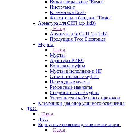
Вязки спиральные "Ensto"
Инструмент
Клеммники Ensto
Фиксаторы и бандажи "Ensto"
Арматура для СИП (до 1кВ)
Назад
Арматура для СИП (до 1кВ)
Продукция Tyco Electronics
Муфты
Назад
Муфты
Адаптеры РИКС
Концевые муфты
Муфты в исполнении НГ
Ответвительные муфты
Переходные муфты
Ремонтные манжеты
Соединительные муфты
Уплотнители кабельных проходов
Клеммники для опор уличного освещения
ДКС
Назад
ДКС
Корпусные решения для автоматизации
Назад