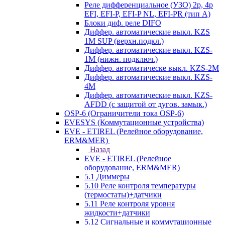
Реле дифференциальное (УЗО) 2р, 4р
EFI, EFI-P, EFI-P NL, EFI-PR (тип A)
Блоки диф. реле DIFO
Диффер. автоматические выкл. KZS
1M SUP (верхн.подкл.)
Диффер. автоматические выкл. KZS-
1M (нижн. подключ.)
Диффер. автоматическе выкл. KZS-2M
Диффер. автоматические выкл. KZS-
4M
Диффер. автоматические выкл. KZS-
AFDD (с защитой от дугов. замык.)
OSP-6 (Ограничители тока OSP-6)
EVESYS (Коммутационные устройства)
EVE - ETIREL (Релейное оборудование,
ERM&MER)
Назад
EVE - ETIREL (Релейное
оборудование, ERM&MER)
5.1 Диммеры
5.10 Реле контроля температуры
(термостаты)+датчики
5.11 Реле контроля уровня
жидкости+датчики
5.12 Сигнальные и коммутационные