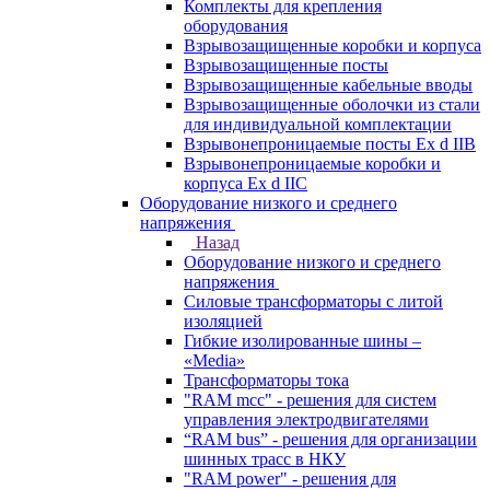
Комплекты для крепления
оборудования
Взрывозащищенные коробки и корпуса
Взрывозащищенные посты
Взрывозащищенные кабельные вводы
Взрывозащищенные оболочки из стали
для индивидуальной комплектации
Взрывонепроницаемые посты Ex d IIB
Взрывонепроницаемые коробки и
корпуса Ex d IIС
Оборудование низкого и среднего
напряжения
Назад
Оборудование низкого и среднего
напряжения
Силовые трансформаторы с литой
изоляцией
Гибкие изолированные шины –
«Media»
Трансформаторы тока
"RAM mcc" - решения для систем
управления электродвигателями
“RAM bus” - решения для организации
шинных трасс в НКУ
"RAM power" - решения для