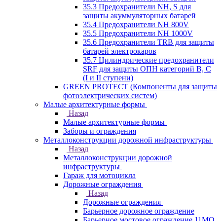
35.3 Предохранители NH, S для
защиты акуммуляторных батарей
35.4 Предохранители NH 800V
35.5 Предохранители NH 1000V
35.6 Предохранители TRB для защиты
батарей электрокаров
35.7 Цилиндрические предохранители
SRF для защиты ОПН категорий B, C
(I и II ступени)
GREEN PROTECT (Компоненты для защиты
фотоэлектрических систем)
Малые архитектурные формы
Назад
Малые архитектурные формы
Заборы и ограждения
Металлоконструкции дорожной инфраструктуры
Назад
Металлоконструкции дорожной
инфраструктуры
Гараж для мотоцикла
Дорожные ограждения
Назад
Дорожные ограждения
Барьерное дорожное ограждение
Барьерное мостовое ограждение 11МО