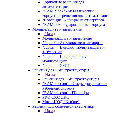
Корпусные решения для
автоматизации
"RAM block" - металлические
корпусные решения для автоматизации
"Conchiglia" - шкафы из фибергласа
"RAM box" - ударопрочные корпуса
Молниезащита и заземление
Назад
Молниезащита и заземление
"Jupiter" - Активная молниезащита
"Jupiter" - Внешняя молниезащита и
заземление
"Jupiter" - Изолированная
молниезащита
"Jupiter" - УЗИП
Решения для IT-инфраструктуры
Назад
Решения для IT-инфраструктуры
"RAM telecom" – Структурированная
кабельная система
"RAM telecom" - IT-шкафы
PRO СКС ДКС
Мини-ЦОД "NetOne"
Решения для солнечной энергетики
Назад