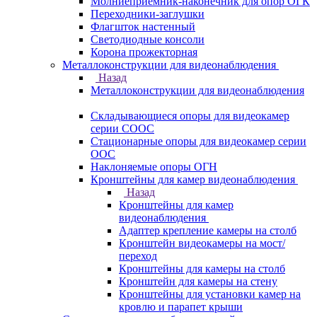
Молниеприемник-наконечник для опор ОГК
Переходники-заглушки
Флагшток настенный
Светодиодные консоли
Корона прожекторная
Металлоконструкции для видеонаблюдения
Назад
Металлоконструкции для видеонаблюдения
Складывающиеся опоры для видеокамер
серии СООС
Стационарные опоры для видеокамер серии
ООС
Наклоняемые опоры ОГН
Кронштейны для камер видеонаблюдения
Назад
Кронштейны для камер
видеонаблюдения
Адаптер крепление камеры на столб
Кронштейн видеокамеры на мост/
переход
Кронштейны для камеры на столб
Кронштейн для камеры на стену
Кронштейны для установки камер на
кровлю и парапет крыши