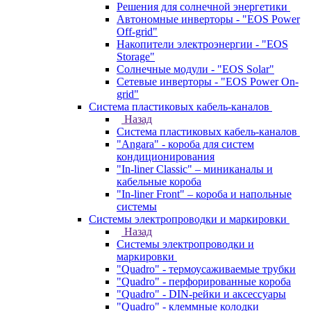
Решения для солнечной энергетики
Автономные инверторы - "EOS Power
Off-grid"
Накопители электроэнергии - "EOS
Storage"
Солнечные модули - "EOS Solar"
Сетевые инверторы - "EOS Power On-
grid"
Система пластиковых кабель-каналов
Назад
Система пластиковых кабель-каналов
"Angara" - короба для систем
кондиционирования
"In-liner Classic" – миниканалы и
кабельные короба
"In-liner Front" – короба и напольные
системы
Системы электропроводки и маркировки
Назад
Системы электропроводки и
маркировки
"Quadro" - термоусаживаемые трубки
"Quadro" - перфорированные короба
"Quadro" - DIN-рейки и аксессуары
"Quadro" - клеммные колодки