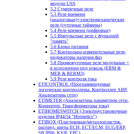
модули USS
5.2 Сумеречные реле
5.3 Реле времени
(аналоговые)+электромеханические
реле (суточные таймеры)
5.4 Реле времени (цифровые)
5.5 Импульсные реле с функцией
"память"
5.6 Блоки питания
5.7 Контрольно-измерительные реле,
индикаторы наличия фаз
5.8 Промежуточные реле модульные +
в исполнении под цоколь (ERM &
MER & RERM3)
5.9 Реле контроля тока
ETICONTROL (Программируемые
логические контроллеры. Контроллер АВР.
Анализаторы сети)
ETIMETER (Анализаторы параметров сети.
Конвертер. Трансформаторы тока)
ETIHOMESWITCH (Электроустановочные
изделия IP44/54 "Hermetics")
ETIBOX (Пластиковые/металлопластик.
распред. щиты ECH, ECT/ECM, ECG/ERP,
SB IP66, KVR, EPC)