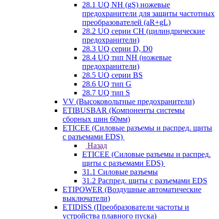
28.1 UQ NH (gS) ножевые
предохранители для защиты частотных
преобразователей (aR+gL)
28.2 UQ серии CH (цилиндрические
предохранители)
28.3 UQ серии D, D0
28.4 UQ тип NH (ножевые
предохранители)
28.5 UQ серии BS
28.6 UQ тип G
28.7 UQ тип S
VV (Высоковольтные предохранители)
ETIBUSBAR (Компоненты системы
сборных шин 60мм)
ETICEE (Силовые разъемы и распред. щиты
с разъемами EDS)
Назад
ETICEE (Силовые разъемы и распред.
щиты с разъемами EDS)
31.1 Силовые разъемы
31.2 Распред. щиты с разъемами EDS
ETIPOWER (Воздушные автоматические
выключатели)
ETIDISS (Преобразователи частоты и
устройства плавного пуска)