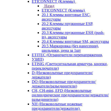
ETICONNECT (Клеммы)
Назад
ETICONNECT (Клеммы)
20.1 Клеммы винтовые ESC,
аксессуары
20.2 Клеммы пружинные ESP,
аксессуары
20.3 Клеммы пружинные ESH (push-
in), аксессуары
20.4 Клеммы винтовые SM, аксессуары
20.5 Маркировка (без нанесения),
шильдики, цена за 1шт
ETITEC (Ограничители перенапряжения,
УЗИП)
ETISIG (Светосигнальная арматура, кнопки,
переключатели)
D (Низковольтные предохранители/
держатели)
DO (Низковольтные предохранители/
держатели/разъединители)
CH, CH-mini, EFD (Низковольтные
цилиндрические предохранители/держатели/
разъединители)
NH (Низковольтные ножевые
предохранители/держатели)