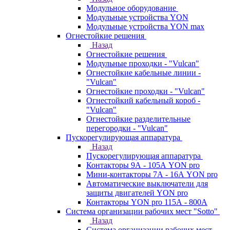
Модульное оборудование
Модульные устройства YON
Модульные устройства YON max
Огнестойкие решения
Назад
Огнестойкие решения
Модульные проходки - "Vulcan"
Огнестойкие кабельные линии -
"Vulcan"
Огнестойкие проходки - "Vulcan"
Огнестойкий кабельный короб -
"Vulcan"
Огнестойкие разделительные
перегородки - "Vulcan"
Пускорегулирующая аппаратура
Назад
Пускорегулирующая аппаратура
Контакторы 9А - 105А YON pro
Мини-контакторы 7А - 16А YON pro
Автоматические выключатели для
защиты двигателей YON pro
Контакторы YON pro 115А - 800А
Система организации рабочих мест "Sotto"
Назад
Система организации рабочих мест