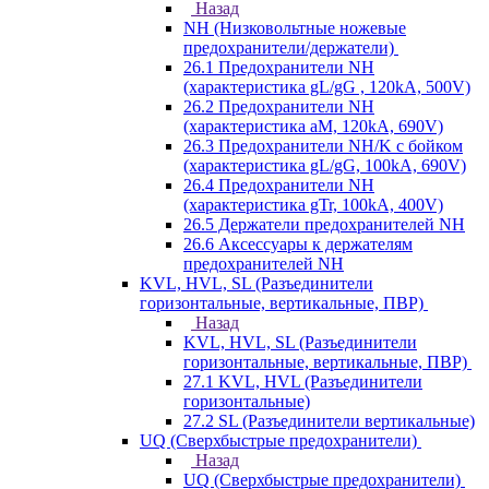
Назад
NH (Низковольтные ножевые
предохранители/держатели)
26.1 Предохранители NH
(характеристика gL/gG , 120kA, 500V)
26.2 Предохранители NH
(характеристика aM, 120kA, 690V)
26.3 Предохранители NH/K с бойком
(характеристика gL/gG, 100kA, 690V)
26.4 Предохранители NH
(характеристика gTr, 100kA, 400V)
26.5 Держатели предохранителей NH
26.6 Аксессуары к держателям
предохранителей NH
KVL, HVL, SL (Разъединители
горизонтальные, вертикальные, ПВР)
Назад
KVL, HVL, SL (Разъединители
горизонтальные, вертикальные, ПВР)
27.1 KVL, HVL (Разъединители
горизонтальные)
27.2 SL (Разъединители вертикальные)
UQ (Сверхбыстрые предохранители)
Назад
UQ (Сверхбыстрые предохранители)