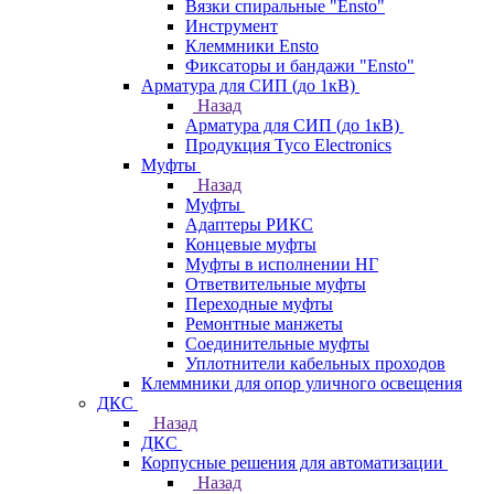
Вязки спиральные "Ensto"
Инструмент
Клеммники Ensto
Фиксаторы и бандажи "Ensto"
Арматура для СИП (до 1кВ)
Назад
Арматура для СИП (до 1кВ)
Продукция Tyco Electronics
Муфты
Назад
Муфты
Адаптеры РИКС
Концевые муфты
Муфты в исполнении НГ
Ответвительные муфты
Переходные муфты
Ремонтные манжеты
Соединительные муфты
Уплотнители кабельных проходов
Клеммники для опор уличного освещения
ДКС
Назад
ДКС
Корпусные решения для автоматизации
Назад