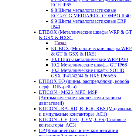
ECH IP65
9.8 Щиты металлопластиковые
ECG/ECG MEDIA/ECG COMBO IP40
9.9 Щиты металлопластиковые ERP
IP40
ETIBOX (Металлические шкафы WRP & GT
& GSX & HXS)
Назад
ETIBOX (Металлические шкафы WRP
& GT & GSX & HXS)
10.1 Щиты металлические WRP IP30
10.2 Металлические шкафы GT IP66
10.3 Металлические шкафы SOLID
GSX IP41/42/44 & HXS IP65/55
ETIBOX EQ (шины, распред.блоки, короба
перф., DIN-рейка)
ETICON - MS25_MPE_MSP
(Автоматические выключатели защиты
двигателей)
ETICON - RA, RD, R, R-R, RBS (Модульные
и импульсные контакторы_АС1)
ETICON - CE, CEC, CEM, CES (Силовые
контакторы_АС3)
CP (Компоненты систем компенсации
реактивной мощности)