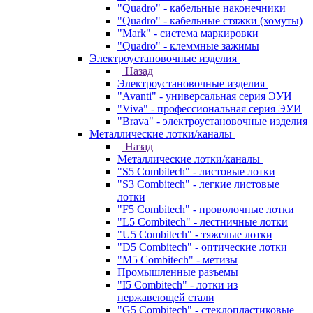
"Quadro" - кабельные наконечники
"Quadro" - кабельные стяжки (хомуты)
"Mark" - система маркировки
"Quadro" - клеммные зажимы
Электроустановочные изделия
Назад
Электроустановочные изделия
"Avanti" - универсальная серия ЭУИ
"Viva" - профессиональная серия ЭУИ
"Brava" - электроустановочные изделия
Металлические лотки/каналы
Назад
Металлические лотки/каналы
"S5 Combitech" - листовые лотки
"S3 Combitech" - легкие листовые
лотки
"F5 Combitech" - проволочные лотки
"L5 Combitech" - лестничные лотки
"U5 Combitech" - тяжелые лотки
"D5 Combitech" - оптические лотки
"M5 Combitech" - метизы
Промышленные разъемы
"I5 Combitech" - лотки из
нержавеющей стали
"G5 Combitech" - стеклопластиковые