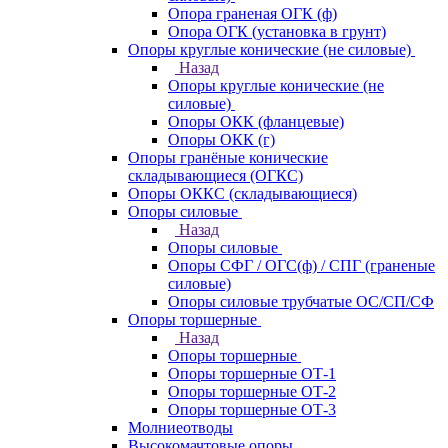
Опора граненая ОГК (ф)
Опора ОГК (установка в грунт)
Опоры круглые конические (не силовые)
Назад
Опоры круглые конические (не
силовые)
Опоры ОКК (фланцевые)
Опоры ОКК (г)
Опоры гранёные конические
складывающиеся (ОГКС)
Опоры ОККС (складывающиеся)
Опоры силовые
Назад
Опоры силовые
Опоры СФГ / ОГС(ф) / СПГ (граненые
силовые)
Опоры силовые трубчатые ОС/СП/СФ
Опоры торшерные
Назад
Опоры торшерные
Опоры торшерные ОТ-1
Опоры торшерные ОТ-2
Опоры торшерные ОТ-3
Молниеотводы
Высокомачтовые опоры