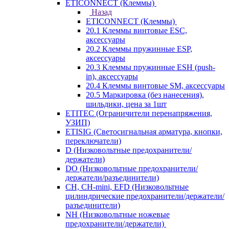
ETICONNECT (Клеммы)
Назад
ETICONNECT (Клеммы)
20.1 Клеммы винтовые ESC,
аксессуары
20.2 Клеммы пружинные ESP,
аксессуары
20.3 Клеммы пружинные ESH (push-
in), аксессуары
20.4 Клеммы винтовые SM, аксессуары
20.5 Маркировка (без нанесения),
шильдики, цена за 1шт
ETITEC (Ограничители перенапряжения,
УЗИП)
ETISIG (Светосигнальная арматура, кнопки,
переключатели)
D (Низковольтные предохранители/
держатели)
DO (Низковольтные предохранители/
держатели/разъединители)
CH, CH-mini, EFD (Низковольтные
цилиндрические предохранители/держатели/
разъединители)
NH (Низковольтные ножевые
предохранители/держатели)