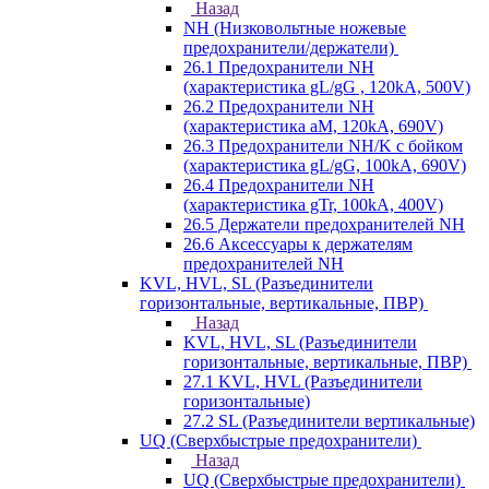
Назад
NH (Низковольтные ножевые
предохранители/держатели)
26.1 Предохранители NH
(характеристика gL/gG , 120kA, 500V)
26.2 Предохранители NH
(характеристика aM, 120kA, 690V)
26.3 Предохранители NH/K с бойком
(характеристика gL/gG, 100kA, 690V)
26.4 Предохранители NH
(характеристика gTr, 100kA, 400V)
26.5 Держатели предохранителей NH
26.6 Аксессуары к держателям
предохранителей NH
KVL, HVL, SL (Разъединители
горизонтальные, вертикальные, ПВР)
Назад
KVL, HVL, SL (Разъединители
горизонтальные, вертикальные, ПВР)
27.1 KVL, HVL (Разъединители
горизонтальные)
27.2 SL (Разъединители вертикальные)
UQ (Сверхбыстрые предохранители)
Назад
UQ (Сверхбыстрые предохранители)