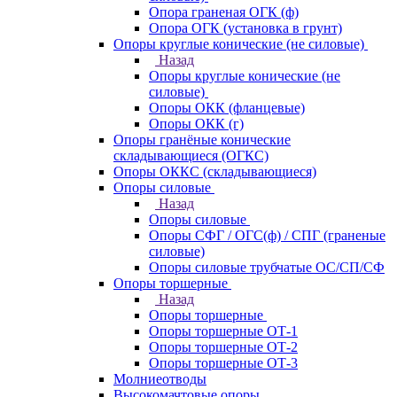
Опора граненая ОГК (ф)
Опора ОГК (установка в грунт)
Опоры круглые конические (не силовые)
Назад
Опоры круглые конические (не
силовые)
Опоры ОКК (фланцевые)
Опоры ОКК (г)
Опоры гранёные конические
складывающиеся (ОГКС)
Опоры ОККС (складывающиеся)
Опоры силовые
Назад
Опоры силовые
Опоры СФГ / ОГС(ф) / СПГ (граненые
силовые)
Опоры силовые трубчатые ОС/СП/СФ
Опоры торшерные
Назад
Опоры торшерные
Опоры торшерные ОТ-1
Опоры торшерные ОТ-2
Опоры торшерные ОТ-3
Молниеотводы
Высокомачтовые опоры