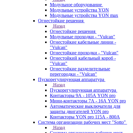
Модульное оборудование
Модульные устройства YON
Модульные устройства YON max
Огнестойкие решения
Назад
Огнестойкие решения
Модульные проходки - "Vulcan"
Огнестойкие кабельные линии -
"Vulcan"
Огнестойкие проходки - "Vulcan"
Огнестойкий кабельный короб -
"Vulcan"
Огнестойкие разделительные
перегородки - "Vulcan"
Пускорегулирующая аппаратура
Назад
Пускорегулирующая аппаратура
Контакторы 9А - 105А YON pro
Мини-контакторы 7А - 16А YON pro
Автоматические выключатели для
защиты двигателей YON pro
Контакторы YON pro 115А - 800А
Система организации рабочих мест "Sotto"
Назад
Система организации рабочих мест