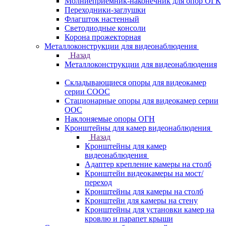
Молниеприемник-наконечник для опор ОГК
Переходники-заглушки
Флагшток настенный
Светодиодные консоли
Корона прожекторная
Металлоконструкции для видеонаблюдения
Назад
Металлоконструкции для видеонаблюдения
Складывающиеся опоры для видеокамер
серии СООС
Стационарные опоры для видеокамер серии
ООС
Наклоняемые опоры ОГН
Кронштейны для камер видеонаблюдения
Назад
Кронштейны для камер
видеонаблюдения
Адаптер крепление камеры на столб
Кронштейн видеокамеры на мост/
переход
Кронштейны для камеры на столб
Кронштейн для камеры на стену
Кронштейны для установки камер на
кровлю и парапет крыши