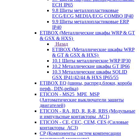
ECH IP65
9.8 Щиты металлопластиковые
ECG/ECG MEDIA/ECG COMBO IP40
9.9 Щиты металлопластиковые ERP
IP40
ETIBOX (Металлические шкафы WRP & GT
& GSX & HXS)
Назад
ETIBOX (Металлические шкафы WRP
& GT & GSX & HXS)
10.1 Щиты металлические WRP IP30
10.2 Металлические шкафы GT IP66
10.3 Металлические шкафы SOLID
GSX IP41/42/44 & HXS IP65/55
ETIBOX EQ (шины, распред.блоки, короба
перф., DIN-рейка)
ETICON - MS25_MPE_MSP
(Автоматические выключатели защиты
двигателей)
ETICON - RA, RD, R, R-R, RBS (Модульные
и импульсные контакторы_АС1)
ETICON - CE, CEC, CEM, CES (Силовые
контакторы_АС3)
CP (Компоненты систем компенсации
реактивной мощности)