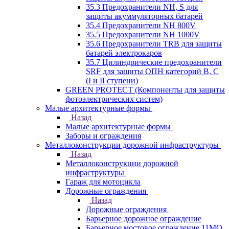
35.3 Предохранители NH, S для
защиты акуммуляторных батарей
35.4 Предохранители NH 800V
35.5 Предохранители NH 1000V
35.6 Предохранители TRB для защиты
батарей электрокаров
35.7 Цилиндрические предохранители
SRF для защиты ОПН категорий B, C
(I и II ступени)
GREEN PROTECT (Компоненты для защиты
фотоэлектрических систем)
Малые архитектурные формы
Назад
Малые архитектурные формы
Заборы и ограждения
Металлоконструкции дорожной инфраструктуры
Назад
Металлоконструкции дорожной
инфраструктуры
Гараж для мотоцикла
Дорожные ограждения
Назад
Дорожные ограждения
Барьерное дорожное ограждение
Барьерное мостовое ограждение 11МО