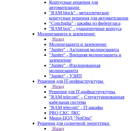
Корпусные решения для
автоматизации
"RAM block" - металлические
корпусные решения для автоматизации
"Conchiglia" - шкафы из фибергласа
"RAM box" - ударопрочные корпуса
Молниезащита и заземление
Назад
Молниезащита и заземление
"Jupiter" - Активная молниезащита
"Jupiter" - Внешняя молниезащита и
заземление
"Jupiter" - Изолированная
молниезащита
"Jupiter" - УЗИП
Решения для IT-инфраструктуры
Назад
Решения для IT-инфраструктуры
"RAM telecom" – Структурированная
кабельная система
"RAM telecom" - IT-шкафы
PRO СКС ДКС
Мини-ЦОД "NetOne"
Решения для солнечной энергетики
Назад