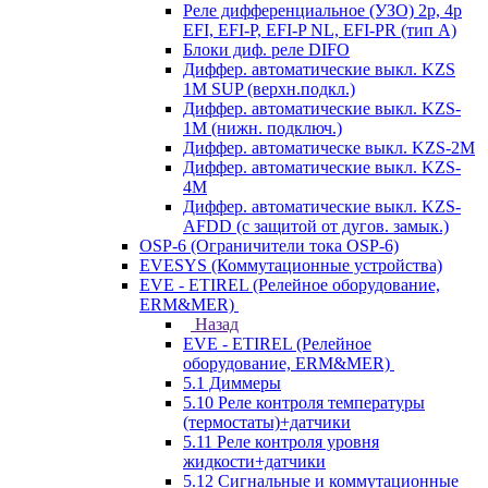
Реле дифференциальное (УЗО) 2р, 4р
EFI, EFI-P, EFI-P NL, EFI-PR (тип A)
Блоки диф. реле DIFO
Диффер. автоматические выкл. KZS
1M SUP (верхн.подкл.)
Диффер. автоматические выкл. KZS-
1M (нижн. подключ.)
Диффер. автоматическе выкл. KZS-2M
Диффер. автоматические выкл. KZS-
4M
Диффер. автоматические выкл. KZS-
AFDD (с защитой от дугов. замык.)
OSP-6 (Ограничители тока OSP-6)
EVESYS (Коммутационные устройства)
EVE - ETIREL (Релейное оборудование,
ERM&MER)
Назад
EVE - ETIREL (Релейное
оборудование, ERM&MER)
5.1 Диммеры
5.10 Реле контроля температуры
(термостаты)+датчики
5.11 Реле контроля уровня
жидкости+датчики
5.12 Сигнальные и коммутационные