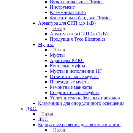
Вязки спиральные "Ensto"
Инструмент
Клеммники Ensto
Фиксаторы и бандажи "Ensto"
Арматура для СИП (до 1кВ)
Назад
Арматура для СИП (до 1кВ)
Продукция Tyco Electronics
Муфты
Назад
Муфты
Адаптеры РИКС
Концевые муфты
Муфты в исполнении НГ
Ответвительные муфты
Переходные муфты
Ремонтные манжеты
Соединительные муфты
Уплотнители кабельных проходов
Клеммники для опор уличного освещения
ДКС
Назад
ДКС
Корпусные решения для автоматизации
Назад