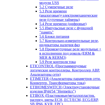
модули USS
5.2 Сумеречные реле
5.3 Реле времени
(аналоговые)+электромеханические
реле (суточные таймеры)
5.4 Реле времени (цифровые)
5.5 Импульсные реле с функцией
"память"
5.6 Блоки питания
5.7 Контрольно-измерительные реле,
индикаторы наличия фаз
5.8 Промежуточные реле модульные +
в исполнении под цоколь (ERM &
MER & RERM3)
5.9 Реле контроля тока
ETICONTROL (Программируемые
логические контроллеры. Контроллер АВР.
Анализаторы сети)
ETIMETER (Анализаторы параметров сети.
Конвертер. Трансформаторы тока)
ETIHOMESWITCH (Электроустановочные
изделия IP44/54 "Hermetics")
ETIBOX (Пластиковые/металлопластик.
распред. щиты ECH, ECT/ECM, ECG/ERP,
SB IP66, KVR, EPC)