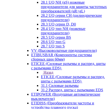
28.1 UQ NH (gS) ножевые
предохранители для защиты частотных
преобразователей (aR+gL)
28.2 UQ серии CH (цилиндрические
предохранители)
28.3 UQ серии D, D0
28.4 UQ тип NH (ножевые
предохранители)
28.5 UQ серии BS
28.6 UQ тип G
28.7 UQ тип S
VV (Высоковольтные предохранители)
ETIBUSBAR (Компоненты системы
сборных шин 60мм)
ETICEE (Силовые разъемы и распред. щиты
с разъемами EDS)
Назад
ETICEE (Силовые разъемы и распред.
щиты с разъемами EDS)
31.1 Силовые разъемы
31.2 Распред. щиты с разъемами EDS
ETIPOWER (Воздушные автоматические
выключатели)
ETIDISS (Преобразователи частоты и
устройства плавного пуска)