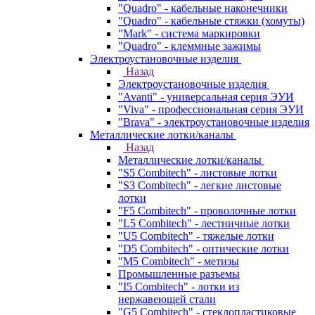
"Quadro" - кабельные наконечники
"Quadro" - кабельные стяжки (хомуты)
"Mark" - система маркировки
"Quadro" - клеммные зажимы
Электроустановочные изделия
Назад
Электроустановочные изделия
"Avanti" - универсальная серия ЭУИ
"Viva" - профессиональная серия ЭУИ
"Brava" - электроустановочные изделия
Металлические лотки/каналы
Назад
Металлические лотки/каналы
"S5 Combitech" - листовые лотки
"S3 Combitech" - легкие листовые
лотки
"F5 Combitech" - проволочные лотки
"L5 Combitech" - лестничные лотки
"U5 Combitech" - тяжелые лотки
"D5 Combitech" - оптические лотки
"M5 Combitech" - метизы
Промышленные разъемы
"I5 Combitech" - лотки из
нержавеющей стали
"G5 Combitech" - стеклопластиковые