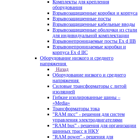
Комплекты для крепления
оборудования
Взрывозащищенные коробки и корпуса
Взрывозащищенные посты
Взрывозащищенные кабельные вводы
Взрывозащищенные оболочки из стали
для индивидуальной комплектации
Взрывонепроницаемые посты Ex d IIB
Взрывонепроницаемые коробки и
корпуса Ex d IIС
Оборудование низкого и среднего
напряжения
Назад
Оборудование низкого и среднего
напряжения
Силовые трансформаторы с литой
изоляцией
Гибкие изолированные шины –
«Media»
Трансформаторы тока
"RAM mcc" - решения для систем
управления электродвигателями
“RAM bus” - решения для организации
шинных трасс в НКУ
"RAM power" - решения для