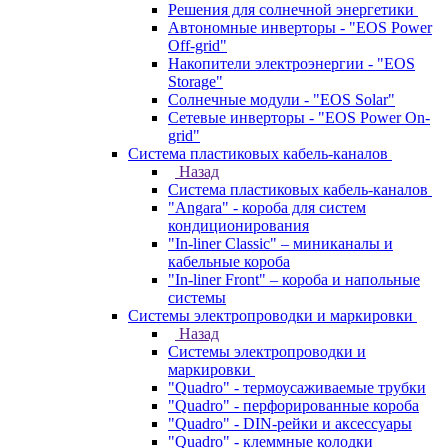
Решения для солнечной энергетики
Автономные инверторы - "EOS Power
Off-grid"
Накопители электроэнергии - "EOS
Storage"
Солнечные модули - "EOS Solar"
Сетевые инверторы - "EOS Power On-
grid"
Система пластиковых кабель-каналов
Назад
Система пластиковых кабель-каналов
"Angara" - короба для систем
кондиционирования
"In-liner Classic" – миниканалы и
кабельные короба
"In-liner Front" – короба и напольные
системы
Системы электропроводки и маркировки
Назад
Системы электропроводки и
маркировки
"Quadro" - термоусаживаемые трубки
"Quadro" - перфорированные короба
"Quadro" - DIN-рейки и аксессуары
"Quadro" - клеммные колодки