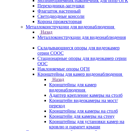
Молниеприемник-наконечник для опор ОГК
Переходники-заглушки
Флагшток настенный
Светодиодные консоли
Корона прожекторная
Металлоконструкции для видеонаблюдения
Назад
Металлоконструкции для видеонаблюдения
Складывающиеся опоры для видеокамер
серии СООС
Стационарные опоры для видеокамер серии
ООС
Наклоняемые опоры ОГН
Кронштейны для камер видеонаблюдения
Назад
Кронштейны для камер
видеонаблюдения
Адаптер крепление камеры на столб
Кронштейн видеокамеры на мост/
переход
Кронштейны для камеры на столб
Кронштейн для камеры на стену
Кронштейны для установки камер на
кровлю и парапет крыши