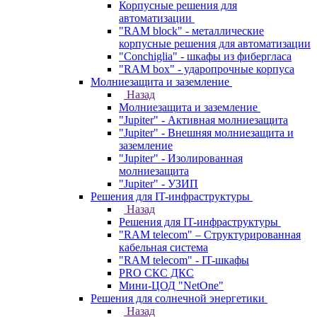
Корпусные решения для
автоматизации
"RAM block" - металлические
корпусные решения для автоматизации
"Conchiglia" - шкафы из фибергласа
"RAM box" - ударопрочные корпуса
Молниезащита и заземление
Назад
Молниезащита и заземление
"Jupiter" - Активная молниезащита
"Jupiter" - Внешняя молниезащита и
заземление
"Jupiter" - Изолированная
молниезащита
"Jupiter" - УЗИП
Решения для IT-инфраструктуры
Назад
Решения для IT-инфраструктуры
"RAM telecom" – Структурированная
кабельная система
"RAM telecom" - IT-шкафы
PRO СКС ДКС
Мини-ЦОД "NetOne"
Решения для солнечной энергетики
Назад