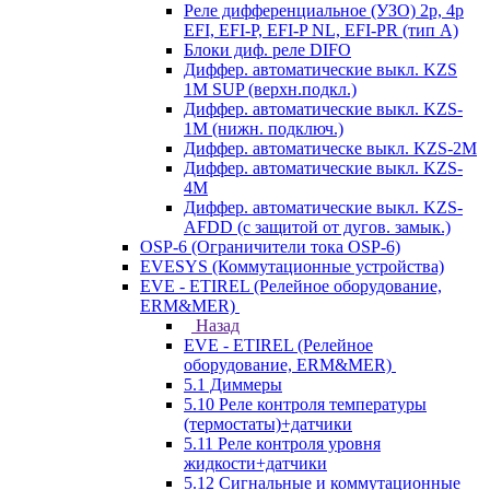
Реле дифференциальное (УЗО) 2р, 4р
EFI, EFI-P, EFI-P NL, EFI-PR (тип A)
Блоки диф. реле DIFO
Диффер. автоматические выкл. KZS
1M SUP (верхн.подкл.)
Диффер. автоматические выкл. KZS-
1M (нижн. подключ.)
Диффер. автоматическе выкл. KZS-2M
Диффер. автоматические выкл. KZS-
4M
Диффер. автоматические выкл. KZS-
AFDD (с защитой от дугов. замык.)
OSP-6 (Ограничители тока OSP-6)
EVESYS (Коммутационные устройства)
EVE - ETIREL (Релейное оборудование,
ERM&MER)
Назад
EVE - ETIREL (Релейное
оборудование, ERM&MER)
5.1 Диммеры
5.10 Реле контроля температуры
(термостаты)+датчики
5.11 Реле контроля уровня
жидкости+датчики
5.12 Сигнальные и коммутационные