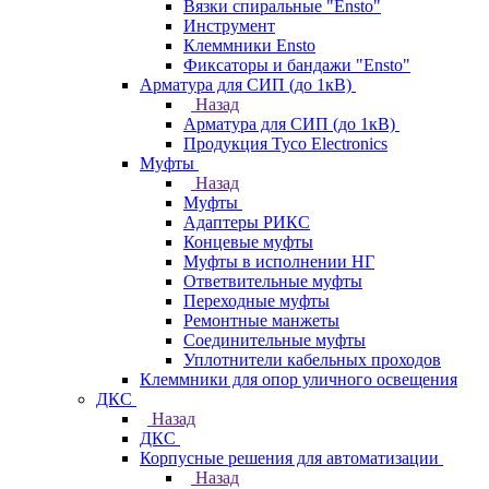
Вязки спиральные "Ensto"
Инструмент
Клеммники Ensto
Фиксаторы и бандажи "Ensto"
Арматура для СИП (до 1кВ)
Назад
Арматура для СИП (до 1кВ)
Продукция Tyco Electronics
Муфты
Назад
Муфты
Адаптеры РИКС
Концевые муфты
Муфты в исполнении НГ
Ответвительные муфты
Переходные муфты
Ремонтные манжеты
Соединительные муфты
Уплотнители кабельных проходов
Клеммники для опор уличного освещения
ДКС
Назад
ДКС
Корпусные решения для автоматизации
Назад