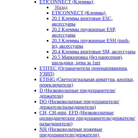
ETICONNECT (Клеммы)
Назад
ETICONNECT (Клеммы)
20.1 Клеммы винтовые ESC,
аксессуары
20.2 Клеммы пружинные ESP,
аксессуары
20.3 Клеммы пружинные ESH (push-
in), аксессуары
20.4 Клеммы винтовые SM, аксессуары
20.5 Маркировка (без нанесения),
шильдики, цена за 1шт
ETITEC (Ограничители перенапряжения,
УЗИП)
ETISIG (Светосигнальная арматура, кнопки,
переключатели)
D (Низковольтные предохранители/
держатели)
DO (Низковольтные предохранители/
держатели/разъединители)
CH, CH-mini, EFD (Низковольтные
цилиндрические предохранители/держатели/
разъединители)
NH (Низковольтные ножевые
предохранители/держатели)