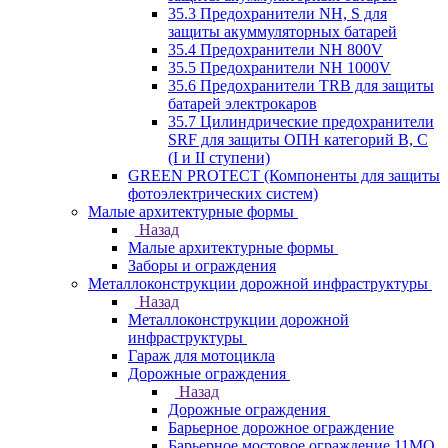
35.3 Предохранители NH, S для
защиты акуммуляторных батарей
35.4 Предохранители NH 800V
35.5 Предохранители NH 1000V
35.6 Предохранители TRB для защиты
батарей электрокаров
35.7 Цилиндрические предохранители
SRF для защиты ОПН категорий B, C
(I и II ступени)
GREEN PROTECT (Компоненты для защиты
фотоэлектрических систем)
Малые архитектурные формы
Назад
Малые архитектурные формы
Заборы и ограждения
Металлоконструкции дорожной инфраструктуры
Назад
Металлоконструкции дорожной
инфраструктуры
Гараж для мотоцикла
Дорожные ограждения
Назад
Дорожные ограждения
Барьерное дорожное ограждение
Барьерное мостовое ограждение 11МО