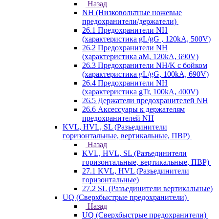
Назад
NH (Низковольтные ножевые
предохранители/держатели)
26.1 Предохранители NH
(характеристика gL/gG , 120kA, 500V)
26.2 Предохранители NH
(характеристика aM, 120kA, 690V)
26.3 Предохранители NH/K с бойком
(характеристика gL/gG, 100kA, 690V)
26.4 Предохранители NH
(характеристика gTr, 100kA, 400V)
26.5 Держатели предохранителей NH
26.6 Аксессуары к держателям
предохранителей NH
KVL, HVL, SL (Разъединители
горизонтальные, вертикальные, ПВР)
Назад
KVL, HVL, SL (Разъединители
горизонтальные, вертикальные, ПВР)
27.1 KVL, HVL (Разъединители
горизонтальные)
27.2 SL (Разъединители вертикальные)
UQ (Сверхбыстрые предохранители)
Назад
UQ (Сверхбыстрые предохранители)