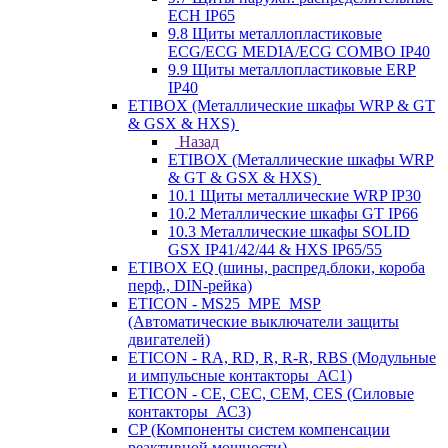
ECH IP65
9.8 Щиты металлопластиковые
ECG/ECG MEDIA/ECG COMBO IP40
9.9 Щиты металлопластиковые ERP
IP40
ETIBOX (Металлические шкафы WRP & GT
& GSX & HXS)
Назад
ETIBOX (Металлические шкафы WRP
& GT & GSX & HXS)
10.1 Щиты металлические WRP IP30
10.2 Металлические шкафы GT IP66
10.3 Металлические шкафы SOLID
GSX IP41/42/44 & HXS IP65/55
ETIBOX EQ (шины, распред.блоки, короба
перф., DIN-рейка)
ETICON - MS25_MPE_MSP
(Автоматические выключатели защиты
двигателей)
ETICON - RA, RD, R, R-R, RBS (Модульные
и импульсные контакторы_АС1)
ETICON - CE, CEC, CEM, CES (Силовые
контакторы_АС3)
CP (Компоненты систем компенсации
реактивной мощности)