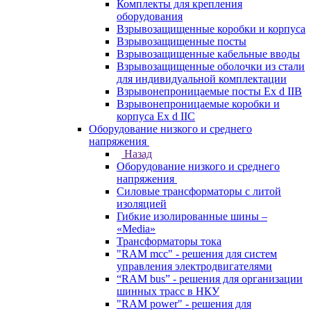
Комплекты для крепления
оборудования
Взрывозащищенные коробки и корпуса
Взрывозащищенные посты
Взрывозащищенные кабельные вводы
Взрывозащищенные оболочки из стали
для индивидуальной комплектации
Взрывонепроницаемые посты Ex d IIB
Взрывонепроницаемые коробки и
корпуса Ex d IIС
Оборудование низкого и среднего
напряжения
Назад
Оборудование низкого и среднего
напряжения
Силовые трансформаторы с литой
изоляцией
Гибкие изолированные шины –
«Media»
Трансформаторы тока
"RAM mcc" - решения для систем
управления электродвигателями
“RAM bus” - решения для организации
шинных трасс в НКУ
"RAM power" - решения для