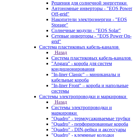
Решения для солнечной энергетики
Автономные инверторы - "EOS Power
Off-grid"
Накопители электроэнергии - "EOS
Storage"
Солнечные модули - "EOS Solar"
Сетевые инверторы - "EOS Power On-
grid"
Система пластиковых кабель-каналов
Назад
Система пластиковых кабель-каналов
"Angara" - короба для систем
кондиционирования
"In-liner Classic" – миниканалы и
кабельные короба
"In-liner Front" – короба и напольные
системы
Системы электропроводки и маркировки
Назад
Системы электропроводки и
маркировки
"Quadro" - термоусаживаемые трубки
"Quadro" - перфорированные короба
"Quadro" - DIN-рейки и аксессуары
"Quadro" - клеммные колодки