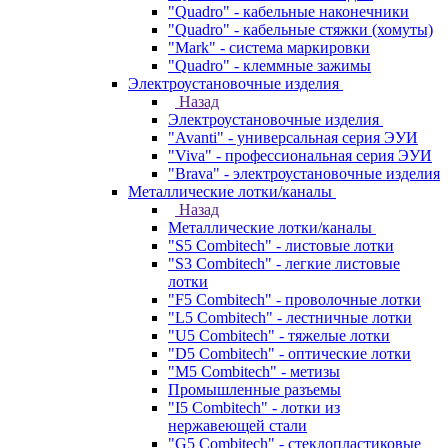
"Quadro" - кабельные наконечники
"Quadro" - кабельные стяжки (хомуты)
"Mark" - система маркировки
"Quadro" - клеммные зажимы
Электроустановочные изделия
Назад
Электроустановочные изделия
"Avanti" - универсальная серия ЭУИ
"Viva" - профессиональная серия ЭУИ
"Brava" - электроустановочные изделия
Металлические лотки/каналы
Назад
Металлические лотки/каналы
"S5 Combitech" - листовые лотки
"S3 Combitech" - легкие листовые
лотки
"F5 Combitech" - проволочные лотки
"L5 Combitech" - лестничные лотки
"U5 Combitech" - тяжелые лотки
"D5 Combitech" - оптические лотки
"M5 Combitech" - метизы
Промышленные разъемы
"I5 Combitech" - лотки из
нержавеющей стали
"G5 Combitech" - стеклопластиковые