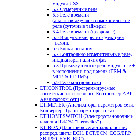
модули USS
5.2 Сумеречные реле
5.3 Реле времени
(аналоговые)+электромеханические
реле (суточные таймеры)
5.4 Реле времени (цифровые)
5.5 Импульсные реле с функцией
"память"
5.6 Блоки питания
5.7 Контрольно-измерительные реле,
индикаторы наличия фаз
5.8 Промежуточные реле модульные +
в исполнении под цоколь (ERM &
MER & RERM3)
5.9 Реле контроля тока
ETICONTROL (Программируемые
логические контроллеры. Контроллер АВР.
Анализаторы сети)
ETIMETER (Анализаторы параметров сети.
Конвертер. Трансформаторы тока)
ETIHOMESWITCH (Электроустановочные
изделия IP44/54 "Hermetics")
ETIBOX (Пластиковые/металлопластик.
распред. щиты ECH, ECT/ECM, ECG/ERP,
SB IP66, KVR, EPC)