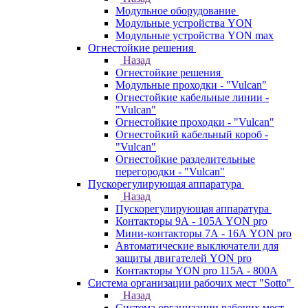
Модульное оборудование
Модульные устройства YON
Модульные устройства YON max
Огнестойкие решения
Назад
Огнестойкие решения
Модульные проходки - "Vulcan"
Огнестойкие кабельные линии -
"Vulcan"
Огнестойкие проходки - "Vulcan"
Огнестойкий кабельный короб -
"Vulcan"
Огнестойкие разделительные
перегородки - "Vulcan"
Пускорегулирующая аппаратура
Назад
Пускорегулирующая аппаратура
Контакторы 9А - 105А YON pro
Мини-контакторы 7А - 16А YON pro
Автоматические выключатели для
защиты двигателей YON pro
Контакторы YON pro 115А - 800А
Система организации рабочих мест "Sotto"
Назад
Система организации рабочих мест