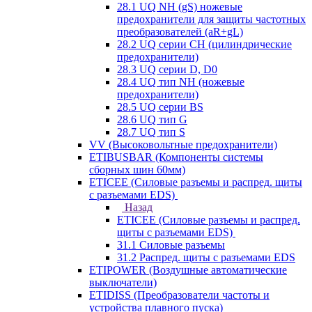
28.1 UQ NH (gS) ножевые
предохранители для защиты частотных
преобразователей (aR+gL)
28.2 UQ серии CH (цилиндрические
предохранители)
28.3 UQ серии D, D0
28.4 UQ тип NH (ножевые
предохранители)
28.5 UQ серии BS
28.6 UQ тип G
28.7 UQ тип S
VV (Высоковольтные предохранители)
ETIBUSBAR (Компоненты системы
сборных шин 60мм)
ETICEE (Силовые разъемы и распред. щиты
с разъемами EDS)
Назад
ETICEE (Силовые разъемы и распред.
щиты с разъемами EDS)
31.1 Силовые разъемы
31.2 Распред. щиты с разъемами EDS
ETIPOWER (Воздушные автоматические
выключатели)
ETIDISS (Преобразователи частоты и
устройства плавного пуска)