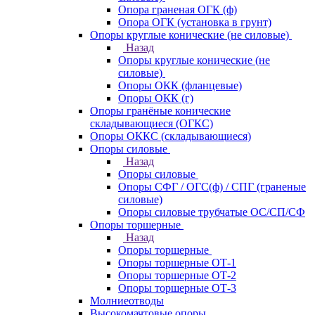
Опора граненая ОГК (ф)
Опора ОГК (установка в грунт)
Опоры круглые конические (не силовые)
Назад
Опоры круглые конические (не
силовые)
Опоры ОКК (фланцевые)
Опоры ОКК (г)
Опоры гранёные конические
складывающиеся (ОГКС)
Опоры ОККС (складывающиеся)
Опоры силовые
Назад
Опоры силовые
Опоры СФГ / ОГС(ф) / СПГ (граненые
силовые)
Опоры силовые трубчатые ОС/СП/СФ
Опоры торшерные
Назад
Опоры торшерные
Опоры торшерные ОТ-1
Опоры торшерные ОТ-2
Опоры торшерные ОТ-3
Молниеотводы
Высокомачтовые опоры