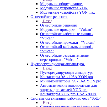
Модульное оборудование
Модульные устройства YON
Модульные устройства YON max
Огнестойкие решения
Назад
Огнестойкие решения
Модульные проходки - "Vulcan"
Огнестойкие кабельные линии -
"Vulcan"
Огнестойкие проходки - "Vulcan"
Огнестойкий кабельный короб -
"Vulcan"
Огнестойкие разделительные
перегородки - "Vulcan"
Пускорегулирующая аппаратура
Назад
Пускорегулирующая аппаратура
Контакторы 9А - 105А YON pro
Мини-контакторы 7А - 16А YON pro
Автоматические выключатели для
защиты двигателей YON pro
Контакторы YON pro 115А - 800А
Система организации рабочих мест "Sotto"
Назад
Система организации рабочих мест