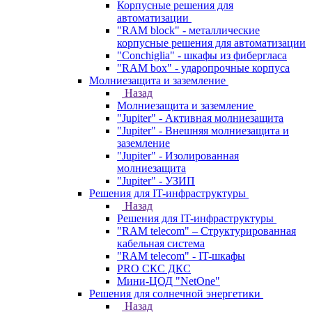
Корпусные решения для
автоматизации
"RAM block" - металлические
корпусные решения для автоматизации
"Conchiglia" - шкафы из фибергласа
"RAM box" - ударопрочные корпуса
Молниезащита и заземление
Назад
Молниезащита и заземление
"Jupiter" - Активная молниезащита
"Jupiter" - Внешняя молниезащита и
заземление
"Jupiter" - Изолированная
молниезащита
"Jupiter" - УЗИП
Решения для IT-инфраструктуры
Назад
Решения для IT-инфраструктуры
"RAM telecom" – Структурированная
кабельная система
"RAM telecom" - IT-шкафы
PRO СКС ДКС
Мини-ЦОД "NetOne"
Решения для солнечной энергетики
Назад