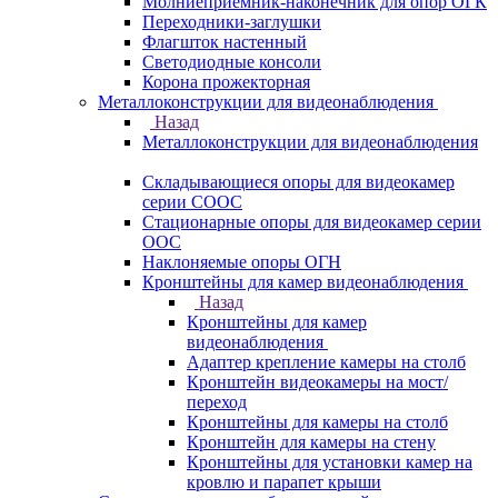
Молниеприемник-наконечник для опор ОГК
Переходники-заглушки
Флагшток настенный
Светодиодные консоли
Корона прожекторная
Металлоконструкции для видеонаблюдения
Назад
Металлоконструкции для видеонаблюдения
Складывающиеся опоры для видеокамер
серии СООС
Стационарные опоры для видеокамер серии
ООС
Наклоняемые опоры ОГН
Кронштейны для камер видеонаблюдения
Назад
Кронштейны для камер
видеонаблюдения
Адаптер крепление камеры на столб
Кронштейн видеокамеры на мост/
переход
Кронштейны для камеры на столб
Кронштейн для камеры на стену
Кронштейны для установки камер на
кровлю и парапет крыши