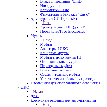
Вязки спиральные "Ensto"
Инструмент
Клеммники Ensto
Фиксаторы и бандажи "Ensto"
Арматура для СИП (до 1кВ)
Назад
Арматура для СИП (до 1кВ)
Продукция Tyco Electronics
Муфты
Назад
Муфты
Адаптеры РИКС
Концевые муфты
Муфты в исполнении НГ
Ответвительные муфты
Переходные муфты
Ремонтные манжеты
Соединительные муфты
Уплотнители кабельных проходов
Клеммники для опор уличного освещения
ДКС
Назад
ДКС
Корпусные решения для автоматизации
Назад