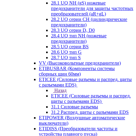
28.1 UQ NH (gS) ножевые
предохранители для защиты частотных
преобразователей (aR+gL)
28.2 UQ серии CH (цилиндрические
предохранители)
28.3 UQ серии D, D0
28.4 UQ тип NH (ножевые
предохранители)
28.5 UQ серии BS
28.6 UQ тип G
28.7 UQ тип S
VV (Высоковольтные предохранители)
ETIBUSBAR (Компоненты системы
сборных шин 60мм)
ETICEE (Силовые разъемы и распред. щиты
с разъемами EDS)
Назад
ETICEE (Силовые разъемы и распред.
щиты с разъемами EDS)
31.1 Силовые разъемы
31.2 Распред. щиты с разъемами EDS
ETIPOWER (Воздушные автоматические
выключатели)
ETIDISS (Преобразователи частоты и
устройства плавного пуска)