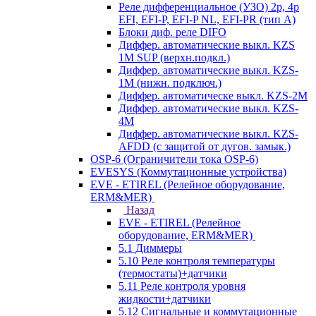
Реле дифференциальное (УЗО) 2р, 4р
EFI, EFI-P, EFI-P NL, EFI-PR (тип A)
Блоки диф. реле DIFO
Диффер. автоматические выкл. KZS
1M SUP (верхн.подкл.)
Диффер. автоматические выкл. KZS-
1M (нижн. подключ.)
Диффер. автоматическе выкл. KZS-2M
Диффер. автоматические выкл. KZS-
4M
Диффер. автоматические выкл. KZS-
AFDD (с защитой от дугов. замык.)
OSP-6 (Ограничители тока OSP-6)
EVESYS (Коммутационные устройства)
EVE - ETIREL (Релейное оборудование,
ERM&MER)
Назад
EVE - ETIREL (Релейное
оборудование, ERM&MER)
5.1 Диммеры
5.10 Реле контроля температуры
(термостаты)+датчики
5.11 Реле контроля уровня
жидкости+датчики
5.12 Сигнальные и коммутационные