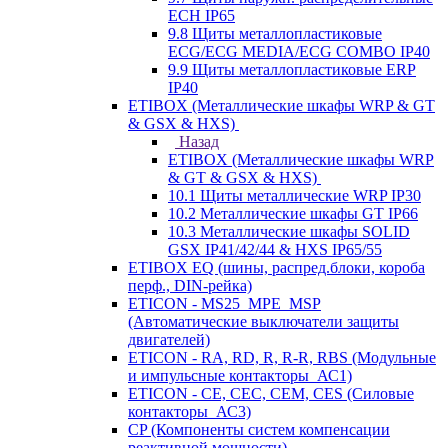
ECH IP65
9.8 Щиты металлопластиковые
ECG/ECG MEDIA/ECG COMBO IP40
9.9 Щиты металлопластиковые ERP
IP40
ETIBOX (Металлические шкафы WRP & GT
& GSX & HXS)
Назад
ETIBOX (Металлические шкафы WRP
& GT & GSX & HXS)
10.1 Щиты металлические WRP IP30
10.2 Металлические шкафы GT IP66
10.3 Металлические шкафы SOLID
GSX IP41/42/44 & HXS IP65/55
ETIBOX EQ (шины, распред.блоки, короба
перф., DIN-рейка)
ETICON - MS25_MPE_MSP
(Автоматические выключатели защиты
двигателей)
ETICON - RA, RD, R, R-R, RBS (Модульные
и импульсные контакторы_АС1)
ETICON - CE, CEC, CEM, CES (Силовые
контакторы_АС3)
CP (Компоненты систем компенсации
реактивной мощности)