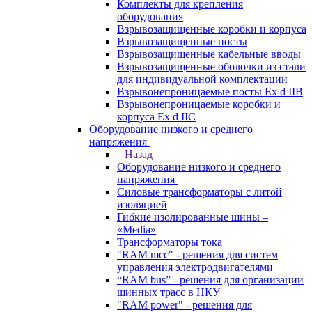
Комплекты для крепления
оборудования
Взрывозащищенные коробки и корпуса
Взрывозащищенные посты
Взрывозащищенные кабельные вводы
Взрывозащищенные оболочки из стали
для индивидуальной комплектации
Взрывонепроницаемые посты Ex d IIB
Взрывонепроницаемые коробки и
корпуса Ex d IIС
Оборудование низкого и среднего
напряжения
Назад
Оборудование низкого и среднего
напряжения
Силовые трансформаторы с литой
изоляцией
Гибкие изолированные шины –
«Media»
Трансформаторы тока
"RAM mcc" - решения для систем
управления электродвигателями
“RAM bus” - решения для организации
шинных трасс в НКУ
"RAM power" - решения для