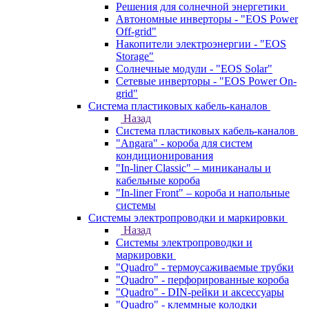
Решения для солнечной энергетики
Автономные инверторы - "EOS Power
Off-grid"
Накопители электроэнергии - "EOS
Storage"
Солнечные модули - "EOS Solar"
Сетевые инверторы - "EOS Power On-
grid"
Система пластиковых кабель-каналов
Назад
Система пластиковых кабель-каналов
"Angara" - короба для систем
кондиционирования
"In-liner Classic" – миниканалы и
кабельные короба
"In-liner Front" – короба и напольные
системы
Системы электропроводки и маркировки
Назад
Системы электропроводки и
маркировки
"Quadro" - термоусаживаемые трубки
"Quadro" - перфорированные короба
"Quadro" - DIN-рейки и аксессуары
"Quadro" - клеммные колодки