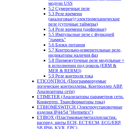
модули USS
5.2 Сумеречные реле
5.3 Реле времени
(аналоговые)+электромеханические
реле (суточные таймеры)
5.4 Реле времени (цифровые)
5.5 Импульсные реле с функцией
"память"
5.6 Блоки питания
5.7 Контрольно-измерительные реле,
индикаторы наличия фаз
5.8 Промежуточные реле модульные +
в исполнении под цоколь (ERM &
MER & RERM3)
5.9 Реле контроля тока
ETICONTROL (Программируемые
логические контроллеры. Контроллер АВР.
Анализаторы сети)
ETIMETER (Анализаторы параметров сети.
Конвертер. Трансформаторы тока)
ETIHOMESWITCH (Электроустановочные
изделия IP44/54 "Hermetics")
ETIBOX (Пластиковые/металлопластик.
распред. щиты ECH, ECT/ECM, ECG/ERP,
SB IP66, KVR, EPC)