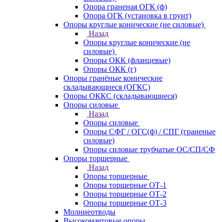
Опора граненая ОГК (ф)
Опора ОГК (установка в грунт)
Опоры круглые конические (не силовые)
Назад
Опоры круглые конические (не
силовые)
Опоры ОКК (фланцевые)
Опоры ОКК (г)
Опоры гранёные конические
складывающиеся (ОГКС)
Опоры ОККС (складывающиеся)
Опоры силовые
Назад
Опоры силовые
Опоры СФГ / ОГС(ф) / СПГ (граненые
силовые)
Опоры силовые трубчатые ОС/СП/СФ
Опоры торшерные
Назад
Опоры торшерные
Опоры торшерные ОТ-1
Опоры торшерные ОТ-2
Опоры торшерные ОТ-3
Молниеотводы
Высокомачтовые опоры