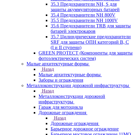
35.3 Предохранители NH, S для
защиты акуммуляторных батарей
35.4 Предохранители NH 800V
35.5 Предохранители NH 1000V
35.6 Предохранители TRB для защиты
батарей электрокаров
35.7 Цилиндрические предохранители
SRF для защиты ОПН категорий B, C
(I и II ступени)
GREEN PROTECT (Компоненты для защиты
фотоэлектрических систем)
Малые архитектурные формы
Назад
Малые архитектурные формы
Заборы и ограждения
Металлоконструкции дорожной инфраструктуры
Назад
Металлоконструкции дорожной
инфраструктуры
Гараж для мотоцикла
Дорожные ограждения
Назад
Дорожные ограждения
Барьерное дорожное ограждение
Барьерное мостовое ограждение 11МО