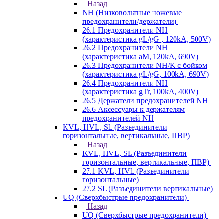
Назад
NH (Низковольтные ножевые
предохранители/держатели)
26.1 Предохранители NH
(характеристика gL/gG , 120kA, 500V)
26.2 Предохранители NH
(характеристика aM, 120kA, 690V)
26.3 Предохранители NH/K с бойком
(характеристика gL/gG, 100kA, 690V)
26.4 Предохранители NH
(характеристика gTr, 100kA, 400V)
26.5 Держатели предохранителей NH
26.6 Аксессуары к держателям
предохранителей NH
KVL, HVL, SL (Разъединители
горизонтальные, вертикальные, ПВР)
Назад
KVL, HVL, SL (Разъединители
горизонтальные, вертикальные, ПВР)
27.1 KVL, HVL (Разъединители
горизонтальные)
27.2 SL (Разъединители вертикальные)
UQ (Сверхбыстрые предохранители)
Назад
UQ (Сверхбыстрые предохранители)