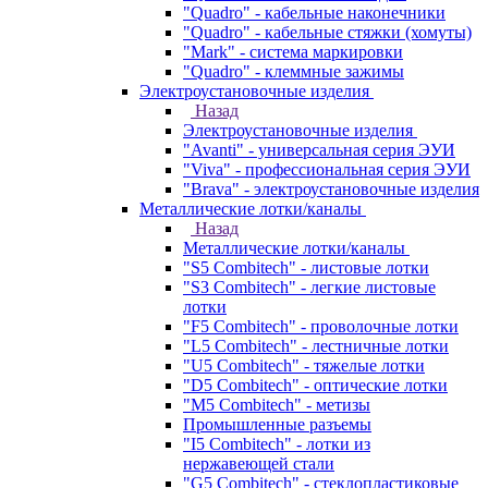
"Quadro" - кабельные наконечники
"Quadro" - кабельные стяжки (хомуты)
"Mark" - система маркировки
"Quadro" - клеммные зажимы
Электроустановочные изделия
Назад
Электроустановочные изделия
"Avanti" - универсальная серия ЭУИ
"Viva" - профессиональная серия ЭУИ
"Brava" - электроустановочные изделия
Металлические лотки/каналы
Назад
Металлические лотки/каналы
"S5 Combitech" - листовые лотки
"S3 Combitech" - легкие листовые
лотки
"F5 Combitech" - проволочные лотки
"L5 Combitech" - лестничные лотки
"U5 Combitech" - тяжелые лотки
"D5 Combitech" - оптические лотки
"M5 Combitech" - метизы
Промышленные разъемы
"I5 Combitech" - лотки из
нержавеющей стали
"G5 Combitech" - стеклопластиковые