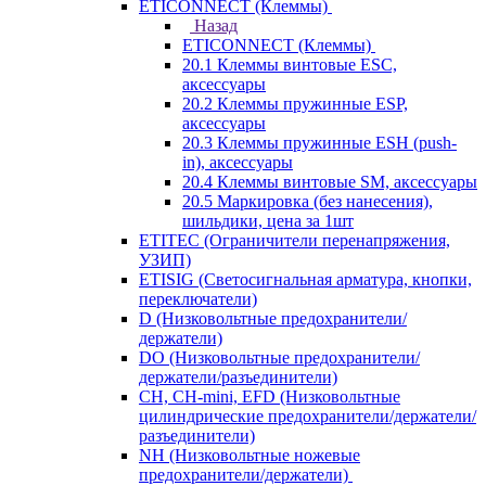
ETICONNECT (Клеммы)
Назад
ETICONNECT (Клеммы)
20.1 Клеммы винтовые ESC,
аксессуары
20.2 Клеммы пружинные ESP,
аксессуары
20.3 Клеммы пружинные ESH (push-
in), аксессуары
20.4 Клеммы винтовые SM, аксессуары
20.5 Маркировка (без нанесения),
шильдики, цена за 1шт
ETITEC (Ограничители перенапряжения,
УЗИП)
ETISIG (Светосигнальная арматура, кнопки,
переключатели)
D (Низковольтные предохранители/
держатели)
DO (Низковольтные предохранители/
держатели/разъединители)
CH, CH-mini, EFD (Низковольтные
цилиндрические предохранители/держатели/
разъединители)
NH (Низковольтные ножевые
предохранители/держатели)