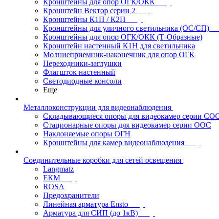
Кронштейны для опор ОГК/ОКК
Кронштейн Вектор серии 2
Кронштейны К1П / К2П
Кронштейны для уличного светильника (ОС/СП)
Кронштейны для опор ОГК/ОКК (Т-Образные)
Кронштейн настенный К1Н для светильника
Молниеприемник-наконечник для опор ОГК
Переходники-заглушки
Флагшток настенный
Светодиодные консоли
Еще
Металлоконструкции для видеонаблюдения
Складывающиеся опоры для видеокамер серии СО
Стационарные опоры для видеокамер серии ООС
Наклоняемые опоры ОГН
Кронштейны для камер видеонаблюдения
Соединительные коробки для сетей освещения
Langmatz
ЕКМ
ROSA
Предохранители
Линейная арматура Ensto
Арматура для СИП (до 1кВ)