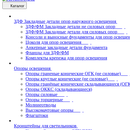
Каталог
ЗДФ Закладные детали опор наружного освещения
ЗДФ/ФМ Закладные детали не силовых опор
ЗДФ/ФМ Закладные детали для силовых опор
Консоли и выносные фундаменты для опор освеще
Цоколя для опор освещения
Анкерные закладные детали фундамента
Фланцы для ЗДФ/ФМ
Комплекты крепежа для опор освещения
Опоры освещения
Опоры граненые конические ОГК (не силовые)
Опоры круглые конические (не силовые)
Опоры гранёные конические складывающиеся (ОГ
Опоры ОККС (складывающиеся)
Опоры силовые
Опоры торшерные
Молниеотводы
Высокомачтовые опоры
Флагштоки
Кронштейны для светильников