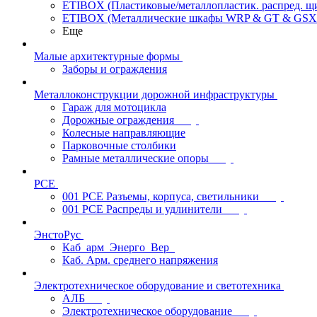
ETIBOX (Пластиковые/металлопластик. распред. 
ETIBOX (Металлические шкафы WRP & GT & GSX
Еще
Малые архитектурные формы
Заборы и ограждения
Металлоконструкции дорожной инфраструктуры
Гараж для мотоцикла
Дорожные ограждения
Колесные направляющие
Парковочные столбики
Рамные металлические опоры
PCE
001 PCE Разъемы, корпуса, светильники
001 PCE Распреды и удлинители
ЭнстоРус
Каб_арм_Энерго_Вер_
Каб. Арм. среднего напряжения
Электротехническое оборудование и светотехника
АЛБ
Электротехническое оборудование