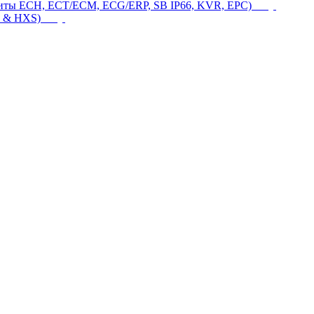
щиты ECH, ECT/ECM, ECG/ERP, SB IP66, KVR, EPC)
 & HXS)