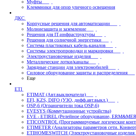
Муфты
Клеммники для опор уличного освещения
ДКС
Корпусные решения для автоматизации
Молниезащита и заземление
Решения для IT-инфраструктуры
Решения для солнечной энергетики
Система пластиковых кабель-каналов
Системы электропроводки и маркировки
Электроустановочные изделия
Металлические лотки/каналы
Зарядные станции для электромобилей
Силовое оборудование защиты и распределения
Еще
ETI
ETIMAT (Авт.выключатели)
EFI, KZS, DIFO (УЗО, дифф.авт.выкл.)
OSP-6 (Ограничители тока OSP-6)
EVESYS (Коммутационные устройства)
EVE - ETIREL (Релейное оборудование, ERM&MER
ETICONTROL (Программируемые логические контро
ETIMETER (Анализаторы параметров сети. Конверт
ETIHOMESWITCH (Электроустановочные изделия IP