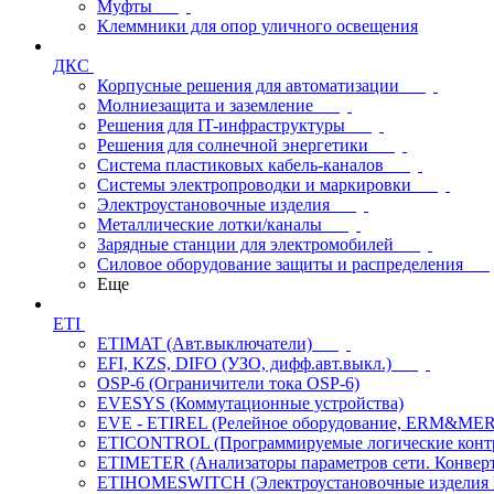
Муфты
Клеммники для опор уличного освещения
ДКС
Корпусные решения для автоматизации
Молниезащита и заземление
Решения для IT-инфраструктуры
Решения для солнечной энергетики
Система пластиковых кабель-каналов
Системы электропроводки и маркировки
Электроустановочные изделия
Металлические лотки/каналы
Зарядные станции для электромобилей
Силовое оборудование защиты и распределения
Еще
ETI
ETIMAT (Авт.выключатели)
EFI, KZS, DIFO (УЗО, дифф.авт.выкл.)
OSP-6 (Ограничители тока OSP-6)
EVESYS (Коммутационные устройства)
EVE - ETIREL (Релейное оборудование, ERM&MER
ETICONTROL (Программируемые логические контро
ETIMETER (Анализаторы параметров сети. Конверт
ETIHOMESWITCH (Электроустановочные изделия IP