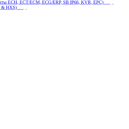
щиты ECH, ECT/ECM, ECG/ERP, SB IP66, KVR, EPC)
 & HXS)