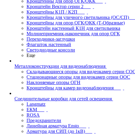
Кронштейны для опор ОГК/ОКК
Кронштейн Вектор серии 2
Кронштейны К1П / К2П
Кронштейны для уличного светильника (ОС/СП)
Кронштейны для опор ОГК/ОКК (Т-Образные)
Кронштейн настенный К1Н для светильника
Молниеприемник-наконечник для опор ОГК
Переходники-заглушки
Флагшток настенный
Светодиодные консоли
Еще
Металлоконструкции для видеонаблюдения
Складывающиеся опоры для видеокамер серии СО
Стационарные опоры для видеокамер серии ООС
Наклоняемые опоры ОГН
Кронштейны для камер видеонаблюдения
Соединительные коробки для сетей освещения
Langmatz
ЕКМ
ROSA
Предохранители
Линейная арматура Ensto
Арматура для СИП (до 1кВ)