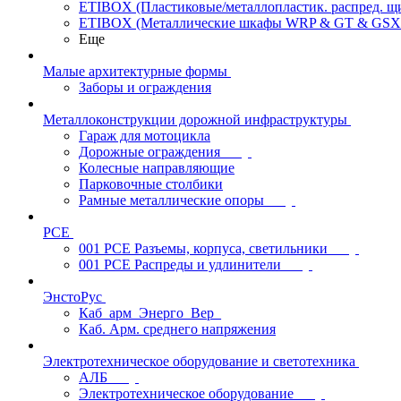
ETIBOX (Пластиковые/металлопластик. распред. 
ETIBOX (Металлические шкафы WRP & GT & GSX
Еще
Малые архитектурные формы
Заборы и ограждения
Металлоконструкции дорожной инфраструктуры
Гараж для мотоцикла
Дорожные ограждения
Колесные направляющие
Парковочные столбики
Рамные металлические опоры
PCE
001 PCE Разъемы, корпуса, светильники
001 PCE Распреды и удлинители
ЭнстоРус
Каб_арм_Энерго_Вер_
Каб. Арм. среднего напряжения
Электротехническое оборудование и светотехника
АЛБ
Электротехническое оборудование