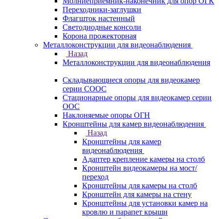
Молниеприемник-наконечник для опор ОГК
Переходники-заглушки
Флагшток настенный
Светодиодные консоли
Корона прожекторная
Металлоконструкции для видеонаблюдения
Назад
Металлоконструкции для видеонаблюдения
Складывающиеся опоры для видеокамер
серии СООС
Стационарные опоры для видеокамер серии
ООС
Наклоняемые опоры ОГН
Кронштейны для камер видеонаблюдения
Назад
Кронштейны для камер
видеонаблюдения
Адаптер крепление камеры на столб
Кронштейн видеокамеры на мост/
переход
Кронштейны для камеры на столб
Кронштейн для камеры на стену
Кронштейны для установки камер на
кровлю и парапет крыши