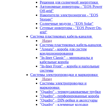
Решения для солнечной энергетики
Автономные инверторы - "EOS Power
Off-grid"
Накопители электроэнергии - "EOS
Storage"
Солнечные модули - "EOS Solar"
Сетевые инверторы - "EOS Power On-
grid"
Система пластиковых кабель-каналов
Назад
Система пластиковых кабель-каналов
"Angara" - короба для систем
кондиционирования
"In-liner Classic" – миниканалы и
кабельные короба
"In-liner Front" – короба и напольные
системы
Системы электропроводки и маркировки
Назад
Системы электропроводки и
маркировки
"Quadro" - термоусаживаемые трубки
"Quadro" - перфорированные короба
"Quadro" - DIN-рейки и аксессуары
"Quadro" - клеммные колодки