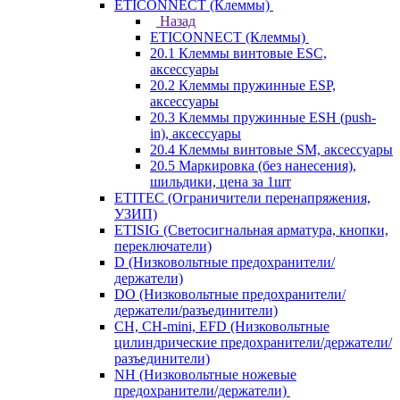
ETICONNECT (Клеммы)
Назад
ETICONNECT (Клеммы)
20.1 Клеммы винтовые ESC,
аксессуары
20.2 Клеммы пружинные ESP,
аксессуары
20.3 Клеммы пружинные ESH (push-
in), аксессуары
20.4 Клеммы винтовые SM, аксессуары
20.5 Маркировка (без нанесения),
шильдики, цена за 1шт
ETITEC (Ограничители перенапряжения,
УЗИП)
ETISIG (Светосигнальная арматура, кнопки,
переключатели)
D (Низковольтные предохранители/
держатели)
DO (Низковольтные предохранители/
держатели/разъединители)
CH, CH-mini, EFD (Низковольтные
цилиндрические предохранители/держатели/
разъединители)
NH (Низковольтные ножевые
предохранители/держатели)