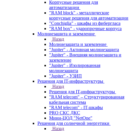
Корпусные решения для
автоматизации
"RAM block" - металлические
корпусные решения для автоматизации
"Conchiglia" - шкафы из фибергласа
"RAM box" - ударопрочные корпуса
Молниезащита и заземление
Назад
Молниезащита и заземление
"Jupiter" - Активная молниезащита
"Jupiter" - Внешняя молниезащита и
заземление
"Jupiter" - Изолированная
молниезащита
"Jupiter" - УЗИП
Решения для IT-инфраструктуры
Назад
Решения для IT-инфраструктуры
"RAM telecom" – Структурированная
кабельная система
"RAM telecom" - IT-шкафы
PRO СКС ДКС
Мини-ЦОД "NetOne"
Решения для солнечной энергетики
Назад