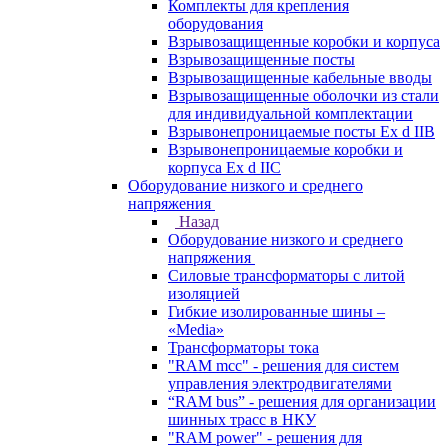
Комплекты для крепления
оборудования
Взрывозащищенные коробки и корпуса
Взрывозащищенные посты
Взрывозащищенные кабельные вводы
Взрывозащищенные оболочки из стали
для индивидуальной комплектации
Взрывонепроницаемые посты Ex d IIB
Взрывонепроницаемые коробки и
корпуса Ex d IIС
Оборудование низкого и среднего
напряжения
Назад
Оборудование низкого и среднего
напряжения
Силовые трансформаторы с литой
изоляцией
Гибкие изолированные шины –
«Media»
Трансформаторы тока
"RAM mcc" - решения для систем
управления электродвигателями
“RAM bus” - решения для организации
шинных трасс в НКУ
"RAM power" - решения для