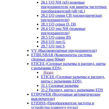
28.1 UQ NH (gS) ножевые
предохранители для защиты частотных
преобразователей (aR+gL)
28.2 UQ серии CH (цилиндрические
предохранители)
28.3 UQ серии D, D0
28.4 UQ тип NH (ножевые
предохранители)
28.5 UQ серии BS
28.6 UQ тип G
28.7 UQ тип S
VV (Высоковольтные предохранители)
ETIBUSBAR (Компоненты системы
сборных шин 60мм)
ETICEE (Силовые разъемы и распред. щиты
с разъемами EDS)
Назад
ETICEE (Силовые разъемы и распред.
щиты с разъемами EDS)
31.1 Силовые разъемы
31.2 Распред. щиты с разъемами EDS
ETIPOWER (Воздушные автоматические
выключатели)
ETIDISS (Преобразователи частоты и
устройства плавного пуска)