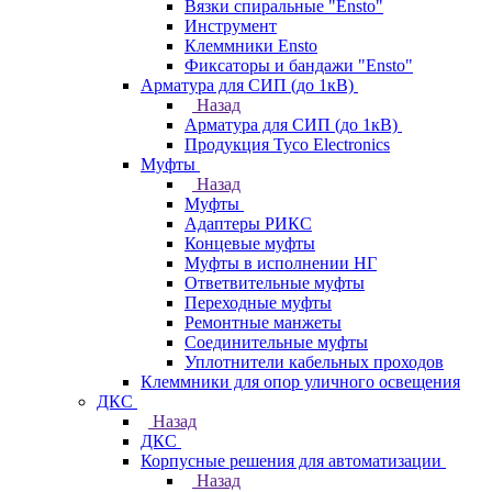
Вязки спиральные "Ensto"
Инструмент
Клеммники Ensto
Фиксаторы и бандажи "Ensto"
Арматура для СИП (до 1кВ)
Назад
Арматура для СИП (до 1кВ)
Продукция Tyco Electronics
Муфты
Назад
Муфты
Адаптеры РИКС
Концевые муфты
Муфты в исполнении НГ
Ответвительные муфты
Переходные муфты
Ремонтные манжеты
Соединительные муфты
Уплотнители кабельных проходов
Клеммники для опор уличного освещения
ДКС
Назад
ДКС
Корпусные решения для автоматизации
Назад