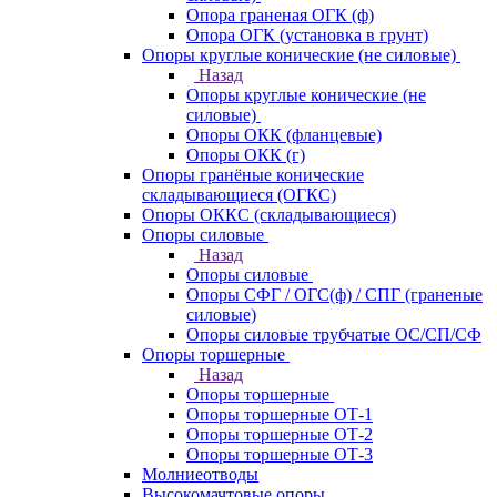
Опора граненая ОГК (ф)
Опора ОГК (установка в грунт)
Опоры круглые конические (не силовые)
Назад
Опоры круглые конические (не
силовые)
Опоры ОКК (фланцевые)
Опоры ОКК (г)
Опоры гранёные конические
складывающиеся (ОГКС)
Опоры ОККС (складывающиеся)
Опоры силовые
Назад
Опоры силовые
Опоры СФГ / ОГС(ф) / СПГ (граненые
силовые)
Опоры силовые трубчатые ОС/СП/СФ
Опоры торшерные
Назад
Опоры торшерные
Опоры торшерные ОТ-1
Опоры торшерные ОТ-2
Опоры торшерные ОТ-3
Молниеотводы
Высокомачтовые опоры