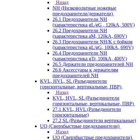
Назад
NH (Низковольтные ножевые
предохранители/держатели)
26.1 Предохранители NH
(характеристика gL/gG , 120kA, 500V)
26.2 Предохранители NH
(характеристика aM, 120kA, 690V)
26.3 Предохранители NH/K с бойком
(характеристика gL/gG, 100kA, 690V)
26.4 Предохранители NH
(характеристика gTr, 100kA, 400V)
26.5 Держатели предохранителей NH
26.6 Аксессуары к держателям
предохранителей NH
KVL, HVL, SL (Разъединители
горизонтальные, вертикальные, ПВР)
Назад
KVL, HVL, SL (Разъединители
горизонтальные, вертикальные, ПВР)
27.1 KVL, HVL (Разъединители
горизонтальные)
27.2 SL (Разъединители вертикальные)
UQ (Сверхбыстрые предохранители)
Назад
UQ (Сверхбыстрые предохранители)