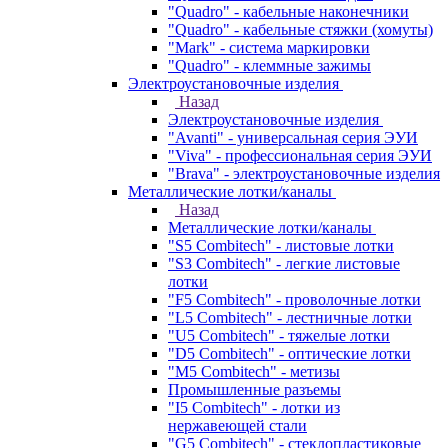
"Quadro" - кабельные наконечники
"Quadro" - кабельные стяжки (хомуты)
"Mark" - система маркировки
"Quadro" - клеммные зажимы
Электроустановочные изделия
Назад
Электроустановочные изделия
"Avanti" - универсальная серия ЭУИ
"Viva" - профессиональная серия ЭУИ
"Brava" - электроустановочные изделия
Металлические лотки/каналы
Назад
Металлические лотки/каналы
"S5 Combitech" - листовые лотки
"S3 Combitech" - легкие листовые
лотки
"F5 Combitech" - проволочные лотки
"L5 Combitech" - лестничные лотки
"U5 Combitech" - тяжелые лотки
"D5 Combitech" - оптические лотки
"M5 Combitech" - метизы
Промышленные разъемы
"I5 Combitech" - лотки из
нержавеющей стали
"G5 Combitech" - стеклопластиковые