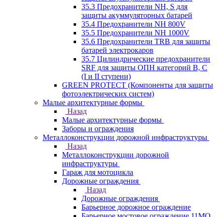
35.3 Предохранители NH, S для
защиты акуммуляторных батарей
35.4 Предохранители NH 800V
35.5 Предохранители NH 1000V
35.6 Предохранители TRB для защиты
батарей электрокаров
35.7 Цилиндрические предохранители
SRF для защиты ОПН категорий B, C
(I и II ступени)
GREEN PROTECT (Компоненты для защиты
фотоэлектрических систем)
Малые архитектурные формы
Назад
Малые архитектурные формы
Заборы и ограждения
Металлоконструкции дорожной инфраструктуры
Назад
Металлоконструкции дорожной
инфраструктуры
Гараж для мотоцикла
Дорожные ограждения
Назад
Дорожные ограждения
Барьерное дорожное ограждение
Барьерное мостовое ограждение 11МО