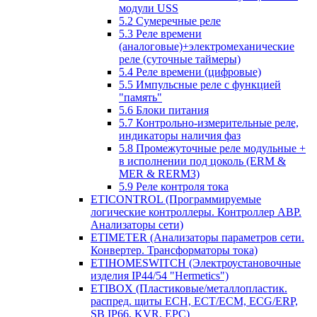
модули USS
5.2 Сумеречные реле
5.3 Реле времени
(аналоговые)+электромеханические
реле (суточные таймеры)
5.4 Реле времени (цифровые)
5.5 Импульсные реле с функцией
"память"
5.6 Блоки питания
5.7 Контрольно-измерительные реле,
индикаторы наличия фаз
5.8 Промежуточные реле модульные +
в исполнении под цоколь (ERM &
MER & RERM3)
5.9 Реле контроля тока
ETICONTROL (Программируемые
логические контроллеры. Контроллер АВР.
Анализаторы сети)
ETIMETER (Анализаторы параметров сети.
Конвертер. Трансформаторы тока)
ETIHOMESWITCH (Электроустановочные
изделия IP44/54 "Hermetics")
ETIBOX (Пластиковые/металлопластик.
распред. щиты ECH, ECT/ECM, ECG/ERP,
SB IP66, KVR, EPC)