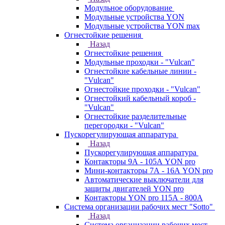
Модульное оборудование
Модульные устройства YON
Модульные устройства YON max
Огнестойкие решения
Назад
Огнестойкие решения
Модульные проходки - "Vulcan"
Огнестойкие кабельные линии -
"Vulcan"
Огнестойкие проходки - "Vulcan"
Огнестойкий кабельный короб -
"Vulcan"
Огнестойкие разделительные
перегородки - "Vulcan"
Пускорегулирующая аппаратура
Назад
Пускорегулирующая аппаратура
Контакторы 9А - 105А YON pro
Мини-контакторы 7А - 16А YON pro
Автоматические выключатели для
защиты двигателей YON pro
Контакторы YON pro 115А - 800А
Система организации рабочих мест "Sotto"
Назад
Система организации рабочих мест