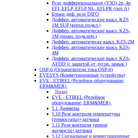
Реле дифференциальное (УЗО) 2р, 4р
EFI, EFI-P, EFI-P NL, EFI-PR (тип A)
Блоки диф. реле DIFO
Диффер. автоматические выкл. KZS
1M SUP (верхн.подкл.)
Диффер. автоматические выкл. KZS-
1M (нижн. подключ.)
Диффер. автоматическе выкл. KZS-2M
Диффер. автоматические выкл. KZS-
4M
Диффер. автоматические выкл. KZS-
AFDD (с защитой от дугов. замык.)
OSP-6 (Ограничители тока OSP-6)
EVESYS (Коммутационные устройства)
EVE - ETIREL (Релейное оборудование,
ERM&MER)
Назад
EVE - ETIREL (Релейное
оборудование, ERM&MER)
5.1 Диммеры
5.10 Реле контроля температуры
(термостаты)+датчики
5.11 Реле контроля уровня
жидкости+датчики
5.12 Сигнальные и коммутационные