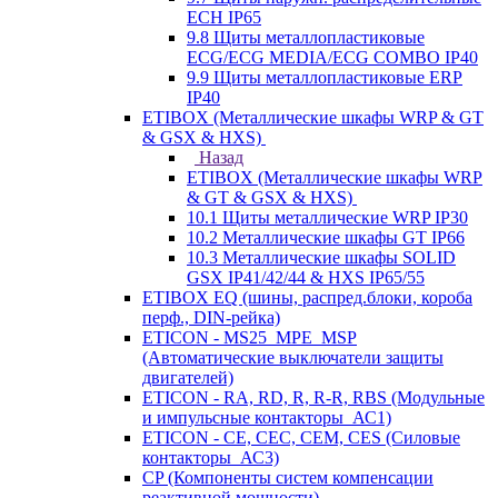
ECH IP65
9.8 Щиты металлопластиковые
ECG/ECG MEDIA/ECG COMBO IP40
9.9 Щиты металлопластиковые ERP
IP40
ETIBOX (Металлические шкафы WRP & GT
& GSX & HXS)
Назад
ETIBOX (Металлические шкафы WRP
& GT & GSX & HXS)
10.1 Щиты металлические WRP IP30
10.2 Металлические шкафы GT IP66
10.3 Металлические шкафы SOLID
GSX IP41/42/44 & HXS IP65/55
ETIBOX EQ (шины, распред.блоки, короба
перф., DIN-рейка)
ETICON - MS25_MPE_MSP
(Автоматические выключатели защиты
двигателей)
ETICON - RA, RD, R, R-R, RBS (Модульные
и импульсные контакторы_АС1)
ETICON - CE, CEC, CEM, CES (Силовые
контакторы_АС3)
CP (Компоненты систем компенсации
реактивной мощности)