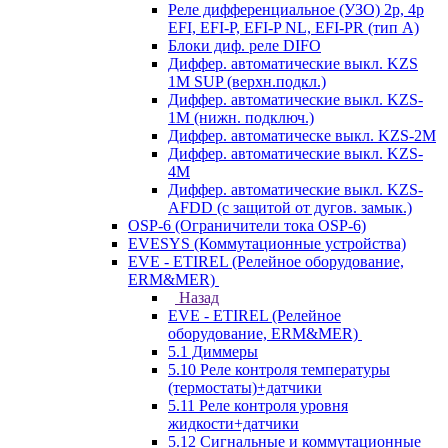
Реле дифференциальное (УЗО) 2р, 4р
EFI, EFI-P, EFI-P NL, EFI-PR (тип A)
Блоки диф. реле DIFO
Диффер. автоматические выкл. KZS
1M SUP (верхн.подкл.)
Диффер. автоматические выкл. KZS-
1M (нижн. подключ.)
Диффер. автоматическе выкл. KZS-2M
Диффер. автоматические выкл. KZS-
4M
Диффер. автоматические выкл. KZS-
AFDD (с защитой от дугов. замык.)
OSP-6 (Ограничители тока OSP-6)
EVESYS (Коммутационные устройства)
EVE - ETIREL (Релейное оборудование,
ERM&MER)
Назад
EVE - ETIREL (Релейное
оборудование, ERM&MER)
5.1 Диммеры
5.10 Реле контроля температуры
(термостаты)+датчики
5.11 Реле контроля уровня
жидкости+датчики
5.12 Сигнальные и коммутационные