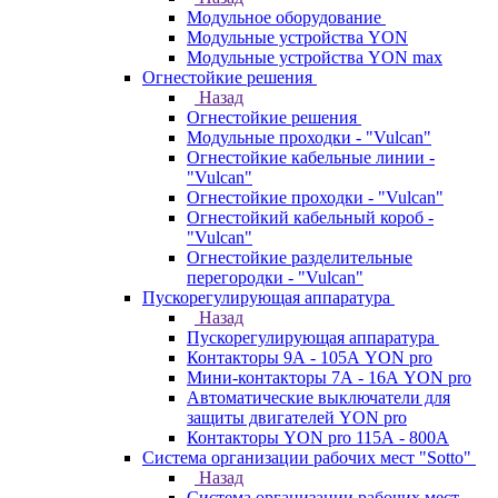
Модульное оборудование
Модульные устройства YON
Модульные устройства YON max
Огнестойкие решения
Назад
Огнестойкие решения
Модульные проходки - "Vulcan"
Огнестойкие кабельные линии -
"Vulcan"
Огнестойкие проходки - "Vulcan"
Огнестойкий кабельный короб -
"Vulcan"
Огнестойкие разделительные
перегородки - "Vulcan"
Пускорегулирующая аппаратура
Назад
Пускорегулирующая аппаратура
Контакторы 9А - 105А YON pro
Мини-контакторы 7А - 16А YON pro
Автоматические выключатели для
защиты двигателей YON pro
Контакторы YON pro 115А - 800А
Система организации рабочих мест "Sotto"
Назад
Система организации рабочих мест