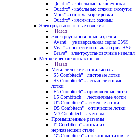
"Quadro" - кабельные наконечники
"Quadro" - кабельные стяжки (хомуты)
"Mark" - система маркировки
"Quadro" - клеммные зажимы
Электроустановочные изделия
Назад
Электроустановочные изделия
"Avanti" - универсальная серия ЭУИ
"Viva" - профессиональная серия ЭУИ
"Brava" - электроустановочные изделия
Металлические лотки/каналы
Назад
Металлические лотки/каналы
"S5 Combitech" - листовые лотки
"S3 Combitech" - легкие листовые
лотки
"F5 Combitech" - проволочные лотки
"L5 Combitech" - лестничные лотки
"U5 Combitech" - тяжелые лотки
"D5 Combitech" - оптические лотки
"M5 Combitech" - метизы
Промышленные разъемы
"I5 Combitech" - лотки из
нержавеющей стали
"G5 Combitech" - стеклопластиковые