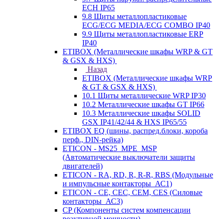
ECH IP65
9.8 Щиты металлопластиковые
ECG/ECG MEDIA/ECG COMBO IP40
9.9 Щиты металлопластиковые ERP
IP40
ETIBOX (Металлические шкафы WRP & GT
& GSX & HXS)
Назад
ETIBOX (Металлические шкафы WRP
& GT & GSX & HXS)
10.1 Щиты металлические WRP IP30
10.2 Металлические шкафы GT IP66
10.3 Металлические шкафы SOLID
GSX IP41/42/44 & HXS IP65/55
ETIBOX EQ (шины, распред.блоки, короба
перф., DIN-рейка)
ETICON - MS25_MPE_MSP
(Автоматические выключатели защиты
двигателей)
ETICON - RA, RD, R, R-R, RBS (Модульные
и импульсные контакторы_АС1)
ETICON - CE, CEC, CEM, CES (Силовые
контакторы_АС3)
CP (Компоненты систем компенсации
реактивной мощности)