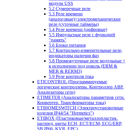
модули USS
5.2 Сумеречные реле
5.3 Реле времени
(аналоговые)+электромеханические
реле (суточные таймеры)
5.4 Реле времени (цифровые)
5.5 Импульсные реле с функцией
"память"
5.6 Блоки питания
5.7 Контрольно-измерительные реле,
индикаторы наличия фаз
5.8 Промежуточные реле модульные +
в исполнении под цоколь (ERM &
MER & RERM3)
5.9 Реле контроля тока
ETICONTROL (Программируемые
логические контроллеры. Контроллер АВР.
Анализаторы сети)
ETIMETER (Анализаторы параметров сети.
Конвертер. Трансформаторы тока)
ETIHOMESWITCH (Электроустановочные
изделия IP44/54 "Hermetics")
ETIBOX (Пластиковые/металлопластик.
распред. щиты ECH, ECT/ECM, ECG/ERP,
SB IP66, KVR, EPC)