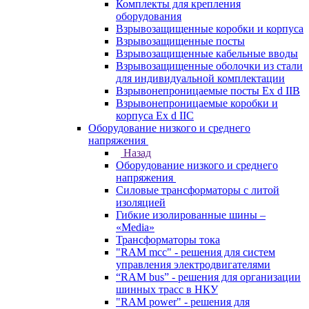
Комплекты для крепления
оборудования
Взрывозащищенные коробки и корпуса
Взрывозащищенные посты
Взрывозащищенные кабельные вводы
Взрывозащищенные оболочки из стали
для индивидуальной комплектации
Взрывонепроницаемые посты Ex d IIB
Взрывонепроницаемые коробки и
корпуса Ex d IIС
Оборудование низкого и среднего
напряжения
Назад
Оборудование низкого и среднего
напряжения
Силовые трансформаторы с литой
изоляцией
Гибкие изолированные шины –
«Media»
Трансформаторы тока
"RAM mcc" - решения для систем
управления электродвигателями
“RAM bus” - решения для организации
шинных трасс в НКУ
"RAM power" - решения для