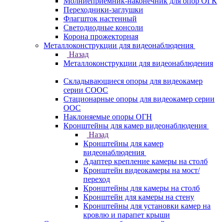
Молниеприемник-наконечник для опор ОГК
Переходники-заглушки
Флагшток настенный
Светодиодные консоли
Корона прожекторная
Металлоконструкции для видеонаблюдения
Назад
Металлоконструкции для видеонаблюдения
Складывающиеся опоры для видеокамер
серии СООС
Стационарные опоры для видеокамер серии
ООС
Наклоняемые опоры ОГН
Кронштейны для камер видеонаблюдения
Назад
Кронштейны для камер
видеонаблюдения
Адаптер крепление камеры на столб
Кронштейн видеокамеры на мост/
переход
Кронштейны для камеры на столб
Кронштейн для камеры на стену
Кронштейны для установки камер на
кровлю и парапет крыши