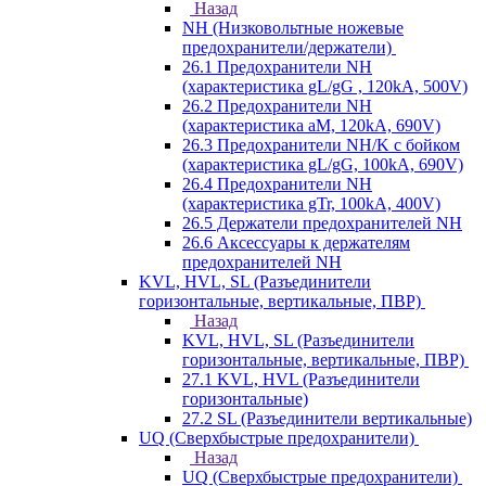
Назад
NH (Низковольтные ножевые
предохранители/держатели)
26.1 Предохранители NH
(характеристика gL/gG , 120kA, 500V)
26.2 Предохранители NH
(характеристика aM, 120kA, 690V)
26.3 Предохранители NH/K с бойком
(характеристика gL/gG, 100kA, 690V)
26.4 Предохранители NH
(характеристика gTr, 100kA, 400V)
26.5 Держатели предохранителей NH
26.6 Аксессуары к держателям
предохранителей NH
KVL, HVL, SL (Разъединители
горизонтальные, вертикальные, ПВР)
Назад
KVL, HVL, SL (Разъединители
горизонтальные, вертикальные, ПВР)
27.1 KVL, HVL (Разъединители
горизонтальные)
27.2 SL (Разъединители вертикальные)
UQ (Сверхбыстрые предохранители)
Назад
UQ (Сверхбыстрые предохранители)