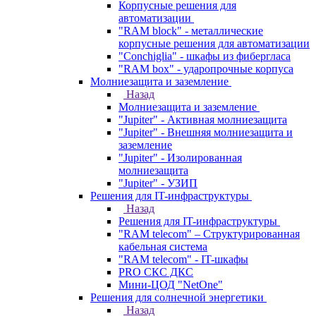
Корпусные решения для
автоматизации
"RAM block" - металлические
корпусные решения для автоматизации
"Conchiglia" - шкафы из фибергласа
"RAM box" - ударопрочные корпуса
Молниезащита и заземление
Назад
Молниезащита и заземление
"Jupiter" - Активная молниезащита
"Jupiter" - Внешняя молниезащита и
заземление
"Jupiter" - Изолированная
молниезащита
"Jupiter" - УЗИП
Решения для IT-инфраструктуры
Назад
Решения для IT-инфраструктуры
"RAM telecom" – Структурированная
кабельная система
"RAM telecom" - IT-шкафы
PRO СКС ДКС
Мини-ЦОД "NetOne"
Решения для солнечной энергетики
Назад