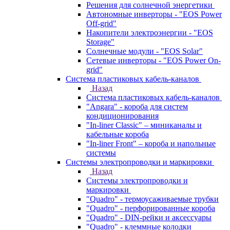
Решения для солнечной энергетики
Автономные инверторы - "EOS Power
Off-grid"
Накопители электроэнергии - "EOS
Storage"
Солнечные модули - "EOS Solar"
Сетевые инверторы - "EOS Power On-
grid"
Система пластиковых кабель-каналов
Назад
Система пластиковых кабель-каналов
"Angara" - короба для систем
кондиционирования
"In-liner Classic" – миниканалы и
кабельные короба
"In-liner Front" – короба и напольные
системы
Системы электропроводки и маркировки
Назад
Системы электропроводки и
маркировки
"Quadro" - термоусаживаемые трубки
"Quadro" - перфорированные короба
"Quadro" - DIN-рейки и аксессуары
"Quadro" - клеммные колодки