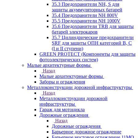
35.3 Предохранители NH, S для
защиты акуммуляторных батарей
35.4 Предохранители NH 800V
35.5 Предохранители NH 1000V
35.6 Предохранители TRB для защиты
батарей электрокаров
35.7 Цилиндрические предохранители
SRF для защиты ОПН категорий B, C
(I и II ступени)
GREEN PROTECT (Компоненты для защиты
фотоэлектрических систем)
Малые архитектурные формы
Назад
Малые архитектурные формы
Заборы и ограждения
Металлоконструкции дорожной инфраструктуры
Назад
Металлоконструкции дорожной
инфраструктуры
Гараж для мотоцикла
Дорожные ограждения
Назад
Дорожные ограждения
Барьерное дорожное ограждение
Барьерное мостовое ограждение 11МО