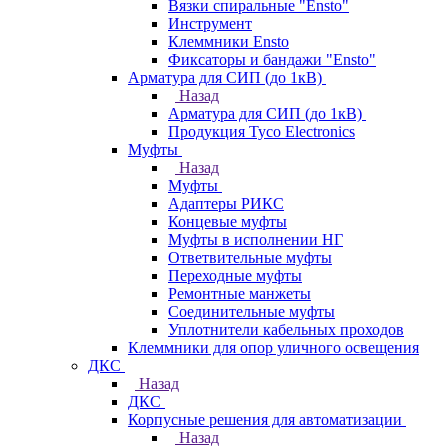
Вязки спиральные "Ensto"
Инструмент
Клеммники Ensto
Фиксаторы и бандажи "Ensto"
Арматура для СИП (до 1кВ)
Назад
Арматура для СИП (до 1кВ)
Продукция Tyco Electronics
Муфты
Назад
Муфты
Адаптеры РИКС
Концевые муфты
Муфты в исполнении НГ
Ответвительные муфты
Переходные муфты
Ремонтные манжеты
Соединительные муфты
Уплотнители кабельных проходов
Клеммники для опор уличного освещения
ДКС
Назад
ДКС
Корпусные решения для автоматизации
Назад