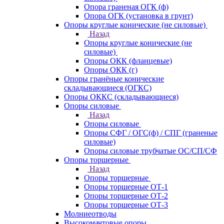
Опора граненая ОГК (ф)
Опора ОГК (установка в грунт)
Опоры круглые конические (не силовые)
Назад
Опоры круглые конические (не
силовые)
Опоры ОКК (фланцевые)
Опоры ОКК (г)
Опоры гранёные конические
складывающиеся (ОГКС)
Опоры ОККС (складывающиеся)
Опоры силовые
Назад
Опоры силовые
Опоры СФГ / ОГС(ф) / СПГ (граненые
силовые)
Опоры силовые трубчатые ОС/СП/СФ
Опоры торшерные
Назад
Опоры торшерные
Опоры торшерные ОТ-1
Опоры торшерные ОТ-2
Опоры торшерные ОТ-3
Молниеотводы
Высокомачтовые опоры