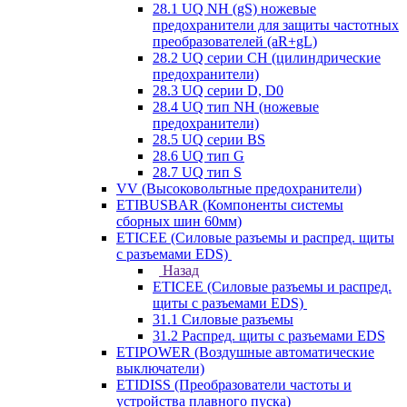
28.1 UQ NH (gS) ножевые
предохранители для защиты частотных
преобразователей (aR+gL)
28.2 UQ серии CH (цилиндрические
предохранители)
28.3 UQ серии D, D0
28.4 UQ тип NH (ножевые
предохранители)
28.5 UQ серии BS
28.6 UQ тип G
28.7 UQ тип S
VV (Высоковольтные предохранители)
ETIBUSBAR (Компоненты системы
сборных шин 60мм)
ETICEE (Силовые разъемы и распред. щиты
с разъемами EDS)
Назад
ETICEE (Силовые разъемы и распред.
щиты с разъемами EDS)
31.1 Силовые разъемы
31.2 Распред. щиты с разъемами EDS
ETIPOWER (Воздушные автоматические
выключатели)
ETIDISS (Преобразователи частоты и
устройства плавного пуска)