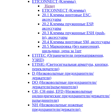
ETICONNECT (Клеммы)
Назад
ETICONNECT (Клеммы)
20.1 Клеммы винтовые ESC,
аксессуары
20.2 Клеммы пружинные ESP,
аксессуары
20.3 Клеммы пружинные ESH (push-
in), аксессуары
20.4 Клеммы винтовые SM, аксессуары
20.5 Маркировка (без нанесения),
шильдики, цена за 1шт
ETITEC (Ограничители перенапряжения,
УЗИП)
ETISIG (Светосигнальная арматура, кнопки,
переключатели)
D (Низковольтные предохранители/
держатели)
DO (Низковольтные предохранители/
держатели/разъединители)
CH, CH-mini, EFD (Низковольтные
цилиндрические предохранители/держатели/
разъединители)
NH (Низковольтные ножевые
предохранители/держатели)