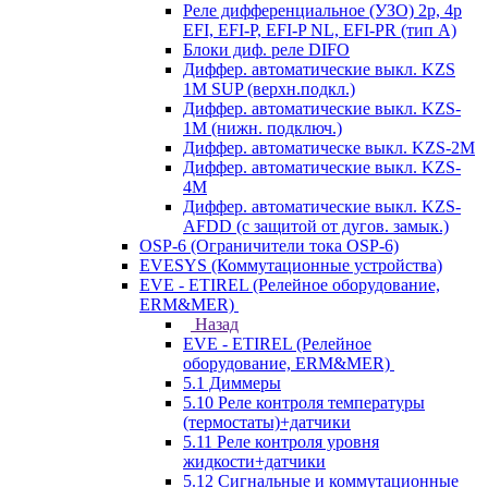
Реле дифференциальное (УЗО) 2р, 4р
EFI, EFI-P, EFI-P NL, EFI-PR (тип A)
Блоки диф. реле DIFO
Диффер. автоматические выкл. KZS
1M SUP (верхн.подкл.)
Диффер. автоматические выкл. KZS-
1M (нижн. подключ.)
Диффер. автоматическе выкл. KZS-2M
Диффер. автоматические выкл. KZS-
4M
Диффер. автоматические выкл. KZS-
AFDD (с защитой от дугов. замык.)
OSP-6 (Ограничители тока OSP-6)
EVESYS (Коммутационные устройства)
EVE - ETIREL (Релейное оборудование,
ERM&MER)
Назад
EVE - ETIREL (Релейное
оборудование, ERM&MER)
5.1 Диммеры
5.10 Реле контроля температуры
(термостаты)+датчики
5.11 Реле контроля уровня
жидкости+датчики
5.12 Сигнальные и коммутационные