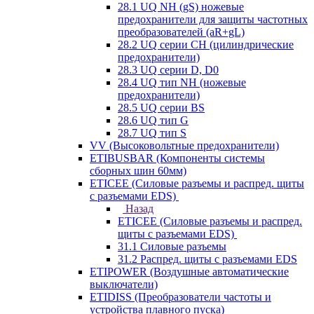
28.1 UQ NH (gS) ножевые
предохранители для защиты частотных
преобразователей (aR+gL)
28.2 UQ серии CH (цилиндрические
предохранители)
28.3 UQ серии D, D0
28.4 UQ тип NH (ножевые
предохранители)
28.5 UQ серии BS
28.6 UQ тип G
28.7 UQ тип S
VV (Высоковольтные предохранители)
ETIBUSBAR (Компоненты системы
сборных шин 60мм)
ETICEE (Силовые разъемы и распред. щиты
с разъемами EDS)
Назад
ETICEE (Силовые разъемы и распред.
щиты с разъемами EDS)
31.1 Силовые разъемы
31.2 Распред. щиты с разъемами EDS
ETIPOWER (Воздушные автоматические
выключатели)
ETIDISS (Преобразователи частоты и
устройства плавного пуска)