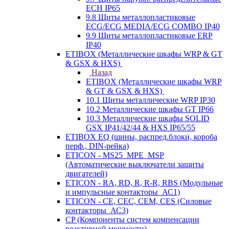
ECH IP65
9.8 Щиты металлопластиковые
ECG/ECG MEDIA/ECG COMBO IP40
9.9 Щиты металлопластиковые ERP
IP40
ETIBOX (Металлические шкафы WRP & GT
& GSX & HXS)
Назад
ETIBOX (Металлические шкафы WRP
& GT & GSX & HXS)
10.1 Щиты металлические WRP IP30
10.2 Металлические шкафы GT IP66
10.3 Металлические шкафы SOLID
GSX IP41/42/44 & HXS IP65/55
ETIBOX EQ (шины, распред.блоки, короба
перф., DIN-рейка)
ETICON - MS25_MPE_MSP
(Автоматические выключатели защиты
двигателей)
ETICON - RA, RD, R, R-R, RBS (Модульные
и импульсные контакторы_АС1)
ETICON - CE, CEC, CEM, CES (Силовые
контакторы_АС3)
CP (Компоненты систем компенсации
реактивной мощности)