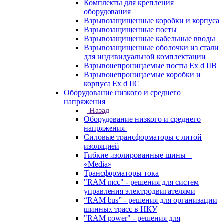
Комплекты для крепления
оборудования
Взрывозащищенные коробки и корпуса
Взрывозащищенные посты
Взрывозащищенные кабельные вводы
Взрывозащищенные оболочки из стали
для индивидуальной комплектации
Взрывонепроницаемые посты Ex d IIB
Взрывонепроницаемые коробки и
корпуса Ex d IIС
Оборудование низкого и среднего
напряжения
Назад
Оборудование низкого и среднего
напряжения
Силовые трансформаторы с литой
изоляцией
Гибкие изолированные шины –
«Media»
Трансформаторы тока
"RAM mcc" - решения для систем
управления электродвигателями
“RAM bus” - решения для организации
шинных трасс в НКУ
"RAM power" - решения для