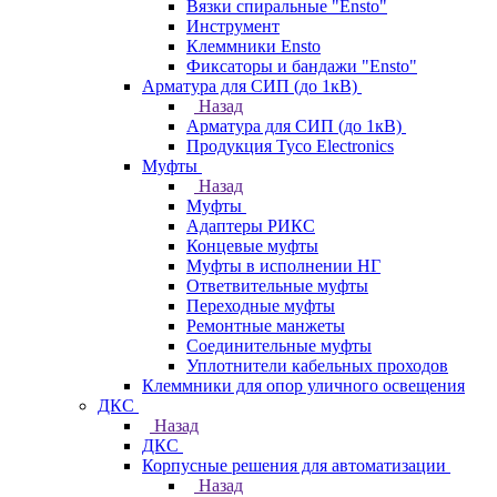
Вязки спиральные "Ensto"
Инструмент
Клеммники Ensto
Фиксаторы и бандажи "Ensto"
Арматура для СИП (до 1кВ)
Назад
Арматура для СИП (до 1кВ)
Продукция Tyco Electronics
Муфты
Назад
Муфты
Адаптеры РИКС
Концевые муфты
Муфты в исполнении НГ
Ответвительные муфты
Переходные муфты
Ремонтные манжеты
Соединительные муфты
Уплотнители кабельных проходов
Клеммники для опор уличного освещения
ДКС
Назад
ДКС
Корпусные решения для автоматизации
Назад