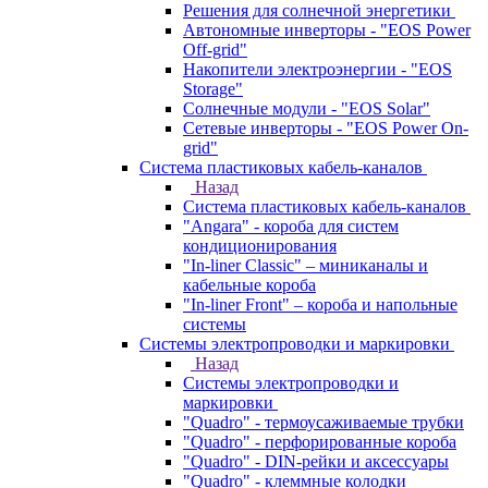
Решения для солнечной энергетики
Автономные инверторы - "EOS Power
Off-grid"
Накопители электроэнергии - "EOS
Storage"
Солнечные модули - "EOS Solar"
Сетевые инверторы - "EOS Power On-
grid"
Система пластиковых кабель-каналов
Назад
Система пластиковых кабель-каналов
"Angara" - короба для систем
кондиционирования
"In-liner Classic" – миниканалы и
кабельные короба
"In-liner Front" – короба и напольные
системы
Системы электропроводки и маркировки
Назад
Системы электропроводки и
маркировки
"Quadro" - термоусаживаемые трубки
"Quadro" - перфорированные короба
"Quadro" - DIN-рейки и аксессуары
"Quadro" - клеммные колодки