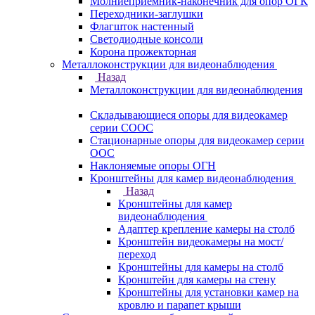
Молниеприемник-наконечник для опор ОГК
Переходники-заглушки
Флагшток настенный
Светодиодные консоли
Корона прожекторная
Металлоконструкции для видеонаблюдения
Назад
Металлоконструкции для видеонаблюдения
Складывающиеся опоры для видеокамер
серии СООС
Стационарные опоры для видеокамер серии
ООС
Наклоняемые опоры ОГН
Кронштейны для камер видеонаблюдения
Назад
Кронштейны для камер
видеонаблюдения
Адаптер крепление камеры на столб
Кронштейн видеокамеры на мост/
переход
Кронштейны для камеры на столб
Кронштейн для камеры на стену
Кронштейны для установки камер на
кровлю и парапет крыши