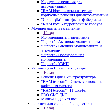
Корпусные решения для
автоматизации
"RAM block" - металлические
корпусные решения для автоматизации
"Conchiglia" - шкафы из фибергласа
"RAM box" - ударопрочные корпуса
Молниезащита и заземление
Назад
Молниезащита и заземление
"Jupiter" - Активная молниезащита
"Jupiter" - Внешняя молниезащита и
заземление
"Jupiter" - Изолированная
молниезащита
"Jupiter" - УЗИП
Решения для IT-инфраструктуры
Назад
Решения для IT-инфраструктуры
"RAM telecom" – Структурированная
кабельная система
"RAM telecom" - IT-шкафы
PRO СКС ДКС
Мини-ЦОД "NetOne"
Решения для солнечной энергетики
Назад