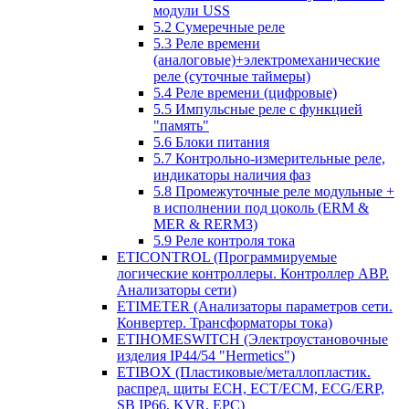
модули USS
5.2 Сумеречные реле
5.3 Реле времени
(аналоговые)+электромеханические
реле (суточные таймеры)
5.4 Реле времени (цифровые)
5.5 Импульсные реле с функцией
"память"
5.6 Блоки питания
5.7 Контрольно-измерительные реле,
индикаторы наличия фаз
5.8 Промежуточные реле модульные +
в исполнении под цоколь (ERM &
MER & RERM3)
5.9 Реле контроля тока
ETICONTROL (Программируемые
логические контроллеры. Контроллер АВР.
Анализаторы сети)
ETIMETER (Анализаторы параметров сети.
Конвертер. Трансформаторы тока)
ETIHOMESWITCH (Электроустановочные
изделия IP44/54 "Hermetics")
ETIBOX (Пластиковые/металлопластик.
распред. щиты ECH, ECT/ECM, ECG/ERP,
SB IP66, KVR, EPC)