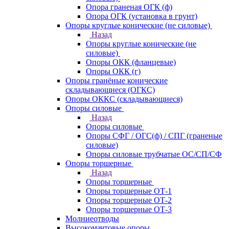
Опора граненая ОГК (ф)
Опора ОГК (установка в грунт)
Опоры круглые конические (не силовые)
Назад
Опоры круглые конические (не
силовые)
Опоры ОКК (фланцевые)
Опоры ОКК (г)
Опоры гранёные конические
складывающиеся (ОГКС)
Опоры ОККС (складывающиеся)
Опоры силовые
Назад
Опоры силовые
Опоры СФГ / ОГС(ф) / СПГ (граненые
силовые)
Опоры силовые трубчатые ОС/СП/СФ
Опоры торшерные
Назад
Опоры торшерные
Опоры торшерные ОТ-1
Опоры торшерные ОТ-2
Опоры торшерные ОТ-3
Молниеотводы
Высокомачтовые опоры