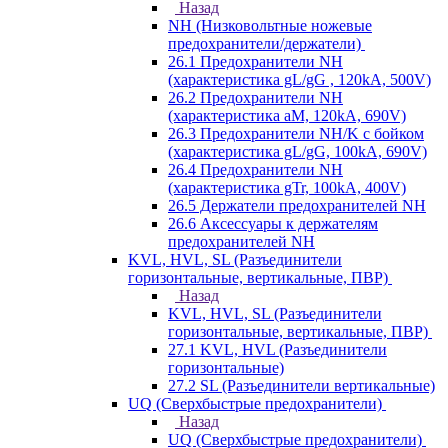
Назад
NH (Низковольтные ножевые
предохранители/держатели)
26.1 Предохранители NH
(характеристика gL/gG , 120kA, 500V)
26.2 Предохранители NH
(характеристика aM, 120kA, 690V)
26.3 Предохранители NH/K с бойком
(характеристика gL/gG, 100kA, 690V)
26.4 Предохранители NH
(характеристика gTr, 100kA, 400V)
26.5 Держатели предохранителей NH
26.6 Аксессуары к держателям
предохранителей NH
KVL, HVL, SL (Разъединители
горизонтальные, вертикальные, ПВР)
Назад
KVL, HVL, SL (Разъединители
горизонтальные, вертикальные, ПВР)
27.1 KVL, HVL (Разъединители
горизонтальные)
27.2 SL (Разъединители вертикальные)
UQ (Сверхбыстрые предохранители)
Назад
UQ (Сверхбыстрые предохранители)