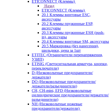
ETICONNECT (Клеммы)
Назад
ETICONNECT (Клеммы)
20.1 Клеммы винтовые ESC,
аксессуары
20.2 Клеммы пружинные ESP,
аксессуары
20.3 Клеммы пружинные ESH (push-
in), аксессуары
20.4 Клеммы винтовые SM, аксессуары
20.5 Маркировка (без нанесения),
шильдики, цена за 1шт
ETITEC (Ограничители перенапряжения,
УЗИП)
ETISIG (Светосигнальная арматура, кнопки,
переключатели)
D (Низковольтные предохранители/
держатели)
DO (Низковольтные предохранители/
держатели/разъединители)
CH, CH-mini, EFD (Низковольтные
цилиндрические предохранители/держатели/
разъединители)
NH (Низковольтные ножевые
предохранители/держатели)