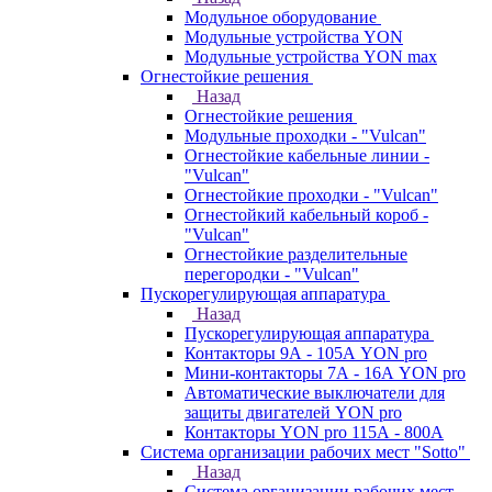
Модульное оборудование
Модульные устройства YON
Модульные устройства YON max
Огнестойкие решения
Назад
Огнестойкие решения
Модульные проходки - "Vulcan"
Огнестойкие кабельные линии -
"Vulcan"
Огнестойкие проходки - "Vulcan"
Огнестойкий кабельный короб -
"Vulcan"
Огнестойкие разделительные
перегородки - "Vulcan"
Пускорегулирующая аппаратура
Назад
Пускорегулирующая аппаратура
Контакторы 9А - 105А YON pro
Мини-контакторы 7А - 16А YON pro
Автоматические выключатели для
защиты двигателей YON pro
Контакторы YON pro 115А - 800А
Система организации рабочих мест "Sotto"
Назад
Система организации рабочих мест