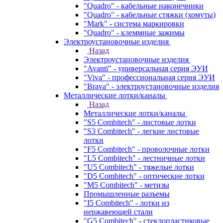
"Quadro" - кабельные наконечники
"Quadro" - кабельные стяжки (хомуты)
"Mark" - система маркировки
"Quadro" - клеммные зажимы
Электроустановочные изделия
Назад
Электроустановочные изделия
"Avanti" - универсальная серия ЭУИ
"Viva" - профессиональная серия ЭУИ
"Brava" - электроустановочные изделия
Металлические лотки/каналы
Назад
Металлические лотки/каналы
"S5 Combitech" - листовые лотки
"S3 Combitech" - легкие листовые
лотки
"F5 Combitech" - проволочные лотки
"L5 Combitech" - лестничные лотки
"U5 Combitech" - тяжелые лотки
"D5 Combitech" - оптические лотки
"M5 Combitech" - метизы
Промышленные разъемы
"I5 Combitech" - лотки из
нержавеющей стали
"G5 Combitech" - стеклопластиковые