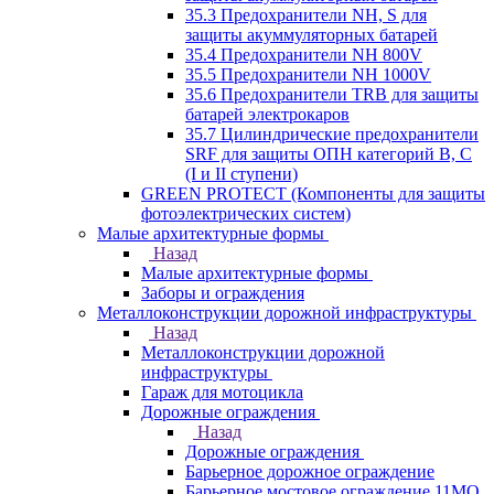
35.3 Предохранители NH, S для
защиты акуммуляторных батарей
35.4 Предохранители NH 800V
35.5 Предохранители NH 1000V
35.6 Предохранители TRB для защиты
батарей электрокаров
35.7 Цилиндрические предохранители
SRF для защиты ОПН категорий B, C
(I и II ступени)
GREEN PROTECT (Компоненты для защиты
фотоэлектрических систем)
Малые архитектурные формы
Назад
Малые архитектурные формы
Заборы и ограждения
Металлоконструкции дорожной инфраструктуры
Назад
Металлоконструкции дорожной
инфраструктуры
Гараж для мотоцикла
Дорожные ограждения
Назад
Дорожные ограждения
Барьерное дорожное ограждение
Барьерное мостовое ограждение 11МО