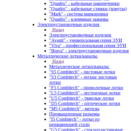
"Quadro" - кабельные наконечники
"Quadro" - кабельные стяжки (хомуты)
"Mark" - система маркировки
"Quadro" - клеммные зажимы
Электроустановочные изделия
Назад
Электроустановочные изделия
"Avanti" - универсальная серия ЭУИ
"Viva" - профессиональная серия ЭУИ
"Brava" - электроустановочные изделия
Металлические лотки/каналы
Назад
Металлические лотки/каналы
"S5 Combitech" - листовые лотки
"S3 Combitech" - легкие листовые
лотки
"F5 Combitech" - проволочные лотки
"L5 Combitech" - лестничные лотки
"U5 Combitech" - тяжелые лотки
"D5 Combitech" - оптические лотки
"M5 Combitech" - метизы
Промышленные разъемы
"I5 Combitech" - лотки из
нержавеющей стали
"G5 Combitech" - стеклопластиковые