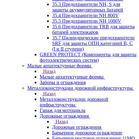
35.3 Предохранители NH, S для
защиты акуммуляторных батарей
35.4 Предохранители NH 800V
35.5 Предохранители NH 1000V
35.6 Предохранители TRB для защиты
батарей электрокаров
35.7 Цилиндрические предохранители
SRF для защиты ОПН категорий B, C
(I и II ступени)
GREEN PROTECT (Компоненты для защиты
фотоэлектрических систем)
Малые архитектурные формы
Назад
Малые архитектурные формы
Заборы и ограждения
Металлоконструкции дорожной инфраструктуры
Назад
Металлоконструкции дорожной
инфраструктуры
Гараж для мотоцикла
Дорожные ограждения
Назад
Дорожные ограждения
Барьерное дорожное ограждение
Барьерное мостовое ограждение 11МО