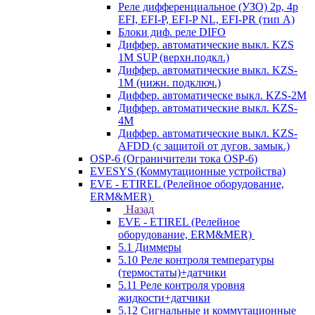
Реле дифференциальное (УЗО) 2р, 4р
EFI, EFI-P, EFI-P NL, EFI-PR (тип A)
Блоки диф. реле DIFO
Диффер. автоматические выкл. KZS
1M SUP (верхн.подкл.)
Диффер. автоматические выкл. KZS-
1M (нижн. подключ.)
Диффер. автоматическе выкл. KZS-2M
Диффер. автоматические выкл. KZS-
4M
Диффер. автоматические выкл. KZS-
AFDD (с защитой от дугов. замык.)
OSP-6 (Ограничители тока OSP-6)
EVESYS (Коммутационные устройства)
EVE - ETIREL (Релейное оборудование,
ERM&MER)
Назад
EVE - ETIREL (Релейное
оборудование, ERM&MER)
5.1 Диммеры
5.10 Реле контроля температуры
(термостаты)+датчики
5.11 Реле контроля уровня
жидкости+датчики
5.12 Сигнальные и коммутационные