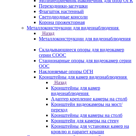
Молниеприемник-наконечник для опор ОГК
Переходники-заглушки
Флагшток настенный
Светодиодные консоли
Корона прожекторная
Металлоконструкции для видеонаблюдения
Назад
Металлоконструкции для видеонаблюдения
Складывающиеся опоры для видеокамер
серии СООС
Стационарные опоры для видеокамер серии
ООС
Наклоняемые опоры ОГН
Кронштейны для камер видеонаблюдения
Назад
Кронштейны для камер
видеонаблюдения
Адаптер крепление камеры на столб
Кронштейн видеокамеры на мост/
переход
Кронштейны для камеры на столб
Кронштейн для камеры на стену
Кронштейны для установки камер на
кровлю и парапет крыши