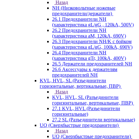
Назад
NH (Низковольтные ножевые
предохранители/держатели)
26.1 Предохранители NH
(характеристика gL/gG , 120kA, 500V)
26.2 Предохранители NH
(характеристика aM, 120kA, 690V)
26.3 Предохранители NH/K с бойком
(характеристика gL/gG, 100kA, 690V)
26.4 Предохранители NH
(характеристика gTr, 100kA, 400V)
26.5 Держатели предохранителей NH
26.6 Аксессуары к держателям
предохранителей NH
KVL, HVL, SL (Разъединители
горизонтальные, вертикальные, ПВР)
Назад
KVL, HVL, SL (Разъединители
горизонтальные, вертикальные, ПВР)
27.1 KVL, HVL (Разъединители
горизонтальные)
27.2 SL (Разъединители вертикальные)
UQ (Сверхбыстрые предохранители)
Назад
UQ (Сверхбыстрые предохранители)