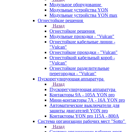
Модульное оборудование
Модульные устройства YON
Модульные устройства YON max
Огнестойкие решения
Назад
Огнестойкие решения
Модульные проходки - "Vulcan"
Огнестойкие кабельные линии -
"Vulcan"
Огнестойкие проходки - "Vulcan"
Огнестойкий кабельный короб -
"Vulcan"
Огнестойкие разделительные
перегородки - "Vulcan"
Пускорегулирующая аппаратура
Назад
Пускорегулирующая аппаратура
Контакторы 9А - 105А YON pro
Мини-контакторы 7А - 16А YON pro
Автоматические выключатели для
защиты двигателей YON pro
Контакторы YON pro 115А - 800А
Система организации рабочих мест "Sotto"
Назад
Система организации рабочих мест