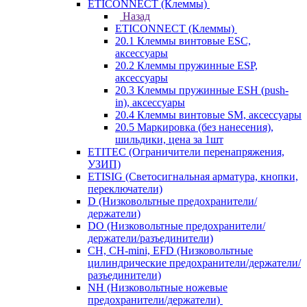
ETICONNECT (Клеммы)
Назад
ETICONNECT (Клеммы)
20.1 Клеммы винтовые ESC,
аксессуары
20.2 Клеммы пружинные ESP,
аксессуары
20.3 Клеммы пружинные ESH (push-
in), аксессуары
20.4 Клеммы винтовые SM, аксессуары
20.5 Маркировка (без нанесения),
шильдики, цена за 1шт
ETITEC (Ограничители перенапряжения,
УЗИП)
ETISIG (Светосигнальная арматура, кнопки,
переключатели)
D (Низковольтные предохранители/
держатели)
DO (Низковольтные предохранители/
держатели/разъединители)
CH, CH-mini, EFD (Низковольтные
цилиндрические предохранители/держатели/
разъединители)
NH (Низковольтные ножевые
предохранители/держатели)