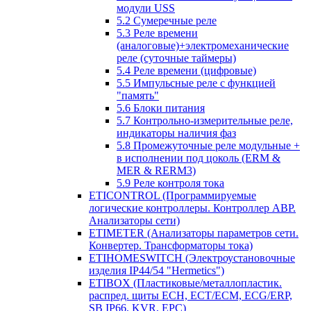
модули USS
5.2 Сумеречные реле
5.3 Реле времени
(аналоговые)+электромеханические
реле (суточные таймеры)
5.4 Реле времени (цифровые)
5.5 Импульсные реле с функцией
"память"
5.6 Блоки питания
5.7 Контрольно-измерительные реле,
индикаторы наличия фаз
5.8 Промежуточные реле модульные +
в исполнении под цоколь (ERM &
MER & RERM3)
5.9 Реле контроля тока
ETICONTROL (Программируемые
логические контроллеры. Контроллер АВР.
Анализаторы сети)
ETIMETER (Анализаторы параметров сети.
Конвертер. Трансформаторы тока)
ETIHOMESWITCH (Электроустановочные
изделия IP44/54 "Hermetics")
ETIBOX (Пластиковые/металлопластик.
распред. щиты ECH, ECT/ECM, ECG/ERP,
SB IP66, KVR, EPC)