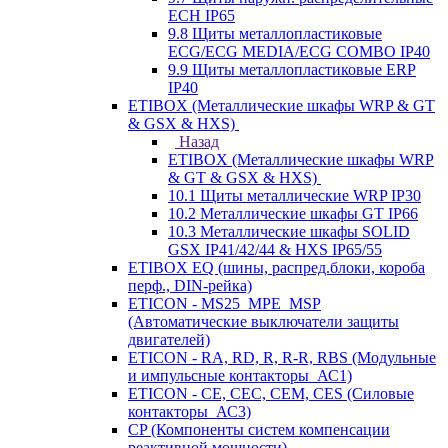
ECH IP65
9.8 Щиты металлопластиковые
ECG/ECG MEDIA/ECG COMBO IP40
9.9 Щиты металлопластиковые ERP
IP40
ETIBOX (Металлические шкафы WRP & GT
& GSX & HXS)
Назад
ETIBOX (Металлические шкафы WRP
& GT & GSX & HXS)
10.1 Щиты металлические WRP IP30
10.2 Металлические шкафы GT IP66
10.3 Металлические шкафы SOLID
GSX IP41/42/44 & HXS IP65/55
ETIBOX EQ (шины, распред.блоки, короба
перф., DIN-рейка)
ETICON - MS25_MPE_MSP
(Автоматические выключатели защиты
двигателей)
ETICON - RA, RD, R, R-R, RBS (Модульные
и импульсные контакторы_АС1)
ETICON - CE, CEC, CEM, CES (Силовые
контакторы_АС3)
CP (Компоненты систем компенсации
реактивной мощности)