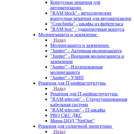
Корпусные решения для
автоматизации
"RAM block" - металлические
корпусные решения для автоматизации
"Conchiglia" - шкафы из фибергласа
"RAM box" - ударопрочные корпуса
Молниезащита и заземление
Назад
Молниезащита и заземление
"Jupiter" - Активная молниезащита
"Jupiter" - Внешняя молниезащита и
заземление
"Jupiter" - Изолированная
молниезащита
"Jupiter" - УЗИП
Решения для IT-инфраструктуры
Назад
Решения для IT-инфраструктуры
"RAM telecom" – Структурированная
кабельная система
"RAM telecom" - IT-шкафы
PRO СКС ДКС
Мини-ЦОД "NetOne"
Решения для солнечной энергетики
Назад