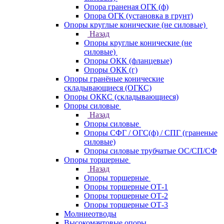
Опора граненая ОГК (ф)
Опора ОГК (установка в грунт)
Опоры круглые конические (не силовые)
Назад
Опоры круглые конические (не
силовые)
Опоры ОКК (фланцевые)
Опоры ОКК (г)
Опоры гранёные конические
складывающиеся (ОГКС)
Опоры ОККС (складывающиеся)
Опоры силовые
Назад
Опоры силовые
Опоры СФГ / ОГС(ф) / СПГ (граненые
силовые)
Опоры силовые трубчатые ОС/СП/СФ
Опоры торшерные
Назад
Опоры торшерные
Опоры торшерные ОТ-1
Опоры торшерные ОТ-2
Опоры торшерные ОТ-3
Молниеотводы
Высокомачтовые опоры