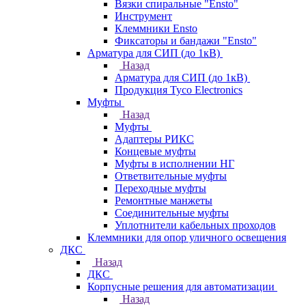
Вязки спиральные "Ensto"
Инструмент
Клеммники Ensto
Фиксаторы и бандажи "Ensto"
Арматура для СИП (до 1кВ)
Назад
Арматура для СИП (до 1кВ)
Продукция Tyco Electronics
Муфты
Назад
Муфты
Адаптеры РИКС
Концевые муфты
Муфты в исполнении НГ
Ответвительные муфты
Переходные муфты
Ремонтные манжеты
Соединительные муфты
Уплотнители кабельных проходов
Клеммники для опор уличного освещения
ДКС
Назад
ДКС
Корпусные решения для автоматизации
Назад