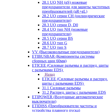
28.1 UQ NH (gS) ножевые
предохранители для защиты частотных
преобразователей (aR+gL)
28.2 UQ серии CH (цилиндрические
предохранители)
28.3 UQ серии D, D0
28.4 UQ тип NH (ножевые
предохранители)
28.5 UQ серии BS
28.6 UQ тип G
28.7 UQ тип S
VV (Высоковольтные предохранители)
ETIBUSBAR (Компоненты системы
сборных шин 60мм)
ETICEE (Силовые разъемы и распред. щиты
с разъемами EDS)
Назад
ETICEE (Силовые разъемы и распред.
щиты с разъемами EDS)
31.1 Силовые разъемы
31.2 Распред. щиты с разъемами EDS
ETIPOWER (Воздушные автоматические
выключатели)
ETIDISS (Преобразователи частоты и
устройства плавного пуска)