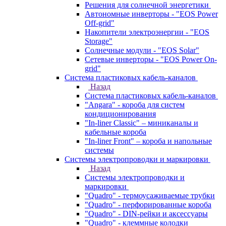
Решения для солнечной энергетики
Автономные инверторы - "EOS Power
Off-grid"
Накопители электроэнергии - "EOS
Storage"
Солнечные модули - "EOS Solar"
Сетевые инверторы - "EOS Power On-
grid"
Система пластиковых кабель-каналов
Назад
Система пластиковых кабель-каналов
"Angara" - короба для систем
кондиционирования
"In-liner Classic" – миниканалы и
кабельные короба
"In-liner Front" – короба и напольные
системы
Системы электропроводки и маркировки
Назад
Системы электропроводки и
маркировки
"Quadro" - термоусаживаемые трубки
"Quadro" - перфорированные короба
"Quadro" - DIN-рейки и аксессуары
"Quadro" - клеммные колодки