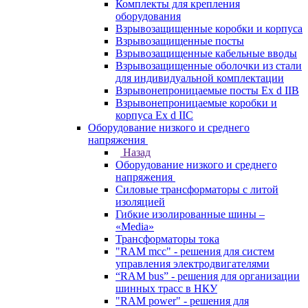
Комплекты для крепления
оборудования
Взрывозащищенные коробки и корпуса
Взрывозащищенные посты
Взрывозащищенные кабельные вводы
Взрывозащищенные оболочки из стали
для индивидуальной комплектации
Взрывонепроницаемые посты Ex d IIB
Взрывонепроницаемые коробки и
корпуса Ex d IIС
Оборудование низкого и среднего
напряжения
Назад
Оборудование низкого и среднего
напряжения
Силовые трансформаторы с литой
изоляцией
Гибкие изолированные шины –
«Media»
Трансформаторы тока
"RAM mcc" - решения для систем
управления электродвигателями
“RAM bus” - решения для организации
шинных трасс в НКУ
"RAM power" - решения для