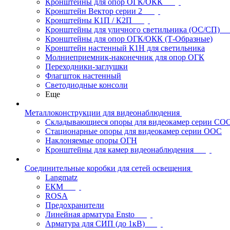
Кронштейны для опор ОГК/ОКК
Кронштейн Вектор серии 2
Кронштейны К1П / К2П
Кронштейны для уличного светильника (ОС/СП)
Кронштейны для опор ОГК/ОКК (Т-Образные)
Кронштейн настенный К1Н для светильника
Молниеприемник-наконечник для опор ОГК
Переходники-заглушки
Флагшток настенный
Светодиодные консоли
Еще
Металлоконструкции для видеонаблюдения
Складывающиеся опоры для видеокамер серии СО
Стационарные опоры для видеокамер серии ООС
Наклоняемые опоры ОГН
Кронштейны для камер видеонаблюдения
Соединительные коробки для сетей освещения
Langmatz
ЕКМ
ROSA
Предохранители
Линейная арматура Ensto
Арматура для СИП (до 1кВ)