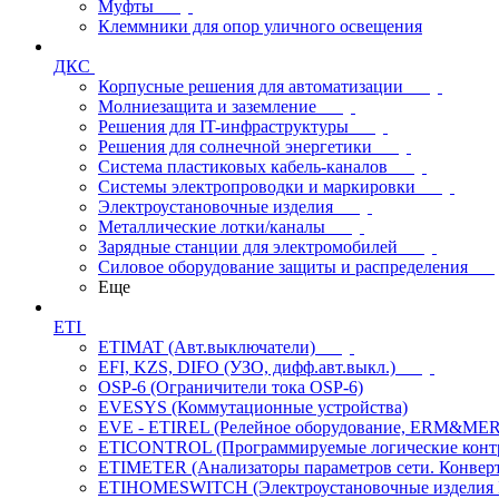
Муфты
Клеммники для опор уличного освещения
ДКС
Корпусные решения для автоматизации
Молниезащита и заземление
Решения для IT-инфраструктуры
Решения для солнечной энергетики
Система пластиковых кабель-каналов
Системы электропроводки и маркировки
Электроустановочные изделия
Металлические лотки/каналы
Зарядные станции для электромобилей
Силовое оборудование защиты и распределения
Еще
ETI
ETIMAT (Авт.выключатели)
EFI, KZS, DIFO (УЗО, дифф.авт.выкл.)
OSP-6 (Ограничители тока OSP-6)
EVESYS (Коммутационные устройства)
EVE - ETIREL (Релейное оборудование, ERM&MER
ETICONTROL (Программируемые логические контро
ETIMETER (Анализаторы параметров сети. Конверт
ETIHOMESWITCH (Электроустановочные изделия IP