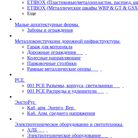
ETIBOX (Пластиковые/металлопластик. распред. 
ETIBOX (Металлические шкафы WRP & GT & GSX
Еще
Малые архитектурные формы
Заборы и ограждения
Металлоконструкции дорожной инфраструктуры
Гараж для мотоцикла
Дорожные ограждения
Колесные направляющие
Парковочные столбики
Рамные металлические опоры
PCE
001 PCE Разъемы, корпуса, светильники
001 PCE Распреды и удлинители
ЭнстоРус
Каб_арм_Энерго_Вер_
Каб. Арм. среднего напряжения
Электротехническое оборудование и светотехника
АЛБ
Электротехническое оборудование