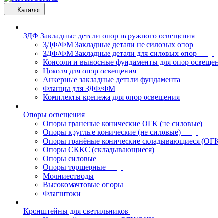
Каталог
ЗДФ Закладные детали опор наружного освещения
ЗДФ/ФМ Закладные детали не силовых опор
ЗДФ/ФМ Закладные детали для силовых опор
Консоли и выносные фундаменты для опор освеще
Цоколя для опор освещения
Анкерные закладные детали фундамента
Фланцы для ЗДФ/ФМ
Комплекты крепежа для опор освещения
Опоры освещения
Опоры граненые конические ОГК (не силовые)
Опоры круглые конические (не силовые)
Опоры гранёные конические складывающиеся (ОГ
Опоры ОККС (складывающиеся)
Опоры силовые
Опоры торшерные
Молниеотводы
Высокомачтовые опоры
Флагштоки
Кронштейны для светильников