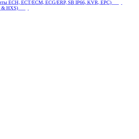
щиты ECH, ECT/ECM, ECG/ERP, SB IP66, KVR, EPC)
 & HXS)