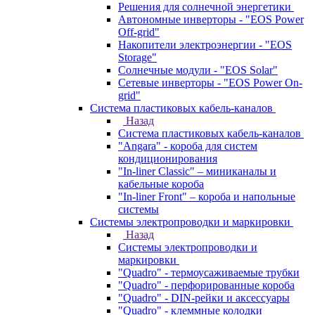
Решения для солнечной энергетики
Автономные инверторы - "EOS Power
Off-grid"
Накопители электроэнергии - "EOS
Storage"
Солнечные модули - "EOS Solar"
Сетевые инверторы - "EOS Power On-
grid"
Система пластиковых кабель-каналов
Назад
Система пластиковых кабель-каналов
"Angara" - короба для систем
кондиционирования
"In-liner Classic" – миниканалы и
кабельные короба
"In-liner Front" – короба и напольные
системы
Системы электропроводки и маркировки
Назад
Системы электропроводки и
маркировки
"Quadro" - термоусаживаемые трубки
"Quadro" - перфорированные короба
"Quadro" - DIN-рейки и аксессуары
"Quadro" - клеммные колодки