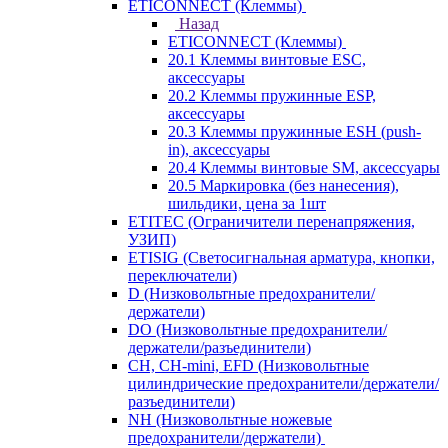
ETICONNECT (Клеммы)
Назад
ETICONNECT (Клеммы)
20.1 Клеммы винтовые ESC,
аксессуары
20.2 Клеммы пружинные ESP,
аксессуары
20.3 Клеммы пружинные ESH (push-
in), аксессуары
20.4 Клеммы винтовые SM, аксессуары
20.5 Маркировка (без нанесения),
шильдики, цена за 1шт
ETITEC (Ограничители перенапряжения,
УЗИП)
ETISIG (Светосигнальная арматура, кнопки,
переключатели)
D (Низковольтные предохранители/
держатели)
DO (Низковольтные предохранители/
держатели/разъединители)
CH, CH-mini, EFD (Низковольтные
цилиндрические предохранители/держатели/
разъединители)
NH (Низковольтные ножевые
предохранители/держатели)