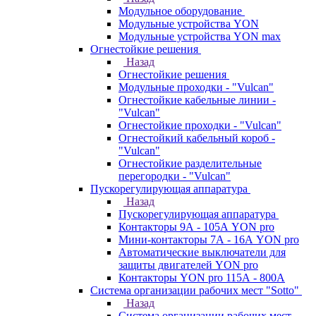
Модульное оборудование
Модульные устройства YON
Модульные устройства YON max
Огнестойкие решения
Назад
Огнестойкие решения
Модульные проходки - "Vulcan"
Огнестойкие кабельные линии -
"Vulcan"
Огнестойкие проходки - "Vulcan"
Огнестойкий кабельный короб -
"Vulcan"
Огнестойкие разделительные
перегородки - "Vulcan"
Пускорегулирующая аппаратура
Назад
Пускорегулирующая аппаратура
Контакторы 9А - 105А YON pro
Мини-контакторы 7А - 16А YON pro
Автоматические выключатели для
защиты двигателей YON pro
Контакторы YON pro 115А - 800А
Система организации рабочих мест "Sotto"
Назад
Система организации рабочих мест