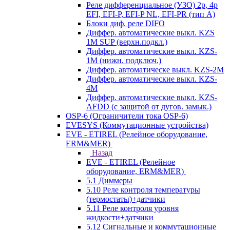
Реле дифференциальное (УЗО) 2р, 4р
EFI, EFI-P, EFI-P NL, EFI-PR (тип A)
Блоки диф. реле DIFO
Диффер. автоматические выкл. KZS
1M SUP (верхн.подкл.)
Диффер. автоматические выкл. KZS-
1M (нижн. подключ.)
Диффер. автоматическе выкл. KZS-2M
Диффер. автоматические выкл. KZS-
4M
Диффер. автоматические выкл. KZS-
AFDD (с защитой от дугов. замык.)
OSP-6 (Ограничители тока OSP-6)
EVESYS (Коммутационные устройства)
EVE - ETIREL (Релейное оборудование,
ERM&MER)
Назад
EVE - ETIREL (Релейное
оборудование, ERM&MER)
5.1 Диммеры
5.10 Реле контроля температуры
(термостаты)+датчики
5.11 Реле контроля уровня
жидкости+датчики
5.12 Сигнальные и коммутационные