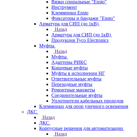
Вязки спиральные "Ensto"
Инструмент
Клеммники Ensto
Фиксаторы и бандажи "Ensto"
Арматура для СИП (до 1кВ)
Назад
Арматура для СИП (до 1кВ)
Продукция Tyco Electronics
Муфты
Назад
Муфты
Адаптеры РИКС
Концевые муфты
Муфты в исполнении НГ
Ответвительные муфты
Переходные муфты
Ремонтные манжеты
Соединительные муфты
Уплотнители кабельных проходов
Клеммники для опор уличного освещения
ДКС
Назад
ДКС
Корпусные решения для автоматизации
Назад