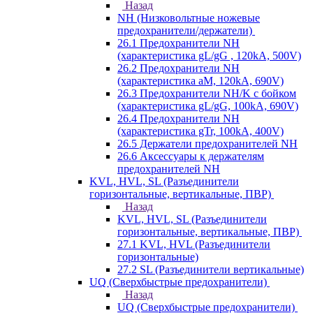
Назад
NH (Низковольтные ножевые
предохранители/держатели)
26.1 Предохранители NH
(характеристика gL/gG , 120kA, 500V)
26.2 Предохранители NH
(характеристика aM, 120kA, 690V)
26.3 Предохранители NH/K с бойком
(характеристика gL/gG, 100kA, 690V)
26.4 Предохранители NH
(характеристика gTr, 100kA, 400V)
26.5 Держатели предохранителей NH
26.6 Аксессуары к держателям
предохранителей NH
KVL, HVL, SL (Разъединители
горизонтальные, вертикальные, ПВР)
Назад
KVL, HVL, SL (Разъединители
горизонтальные, вертикальные, ПВР)
27.1 KVL, HVL (Разъединители
горизонтальные)
27.2 SL (Разъединители вертикальные)
UQ (Сверхбыстрые предохранители)
Назад
UQ (Сверхбыстрые предохранители)