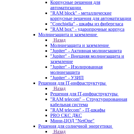
Корпусные решения для
автоматизации
"RAM block" - металлические
корпусные решения для автоматизации
"Conchiglia" - шкафы из фибергласа
"RAM box" - ударопрочные корпуса
Молниезащита и заземление
Назад
Молниезащита и заземление
"Jupiter" - Активная молниезащита
"Jupiter" - Внешняя молниезащита и
заземление
"Jupiter" - Изолированная
молниезащита
"Jupiter" - УЗИП
Решения для IT-инфраструктуры
Назад
Решения для IT-инфраструктуры
"RAM telecom" – Структурированная
кабельная система
"RAM telecom" - IT-шкафы
PRO СКС ДКС
Мини-ЦОД "NetOne"
Решения для солнечной энергетики
Назад