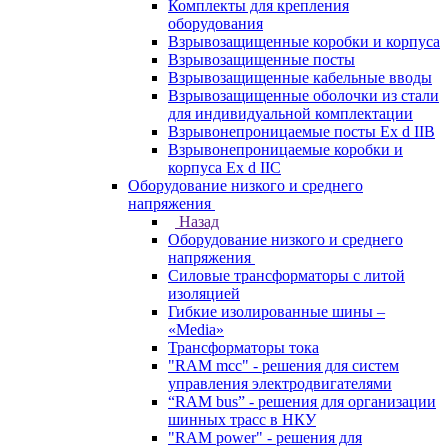
Комплекты для крепления
оборудования
Взрывозащищенные коробки и корпуса
Взрывозащищенные посты
Взрывозащищенные кабельные вводы
Взрывозащищенные оболочки из стали
для индивидуальной комплектации
Взрывонепроницаемые посты Ex d IIB
Взрывонепроницаемые коробки и
корпуса Ex d IIС
Оборудование низкого и среднего
напряжения
Назад
Оборудование низкого и среднего
напряжения
Силовые трансформаторы с литой
изоляцией
Гибкие изолированные шины –
«Media»
Трансформаторы тока
"RAM mcc" - решения для систем
управления электродвигателями
“RAM bus” - решения для организации
шинных трасс в НКУ
"RAM power" - решения для