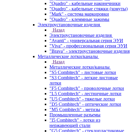
"Quadro" - кабельные наконечники
"Quadro" - кабельные стяжки (хомуты)
"Mark" - система маркировки
"Quadro" - клеммные зажимы
Электроустановочные изделия
Назад
Электроустановочные изделия
"Avanti" - универсальная серия ЭУИ
"Viva" - профессиональная серия ЭУИ
"Brava" - электроустановочные изделия
Металлические лотки/каналы
Назад
Металлические лотки/каналы
"S5 Combitech" - листовые лотки
"S3 Combitech" - легкие листовые
лотки
"F5 Combitech" - проволочные лотки
"L5 Combitech" - лестничные лотки
"U5 Combitech" - тяжелые лотки
"D5 Combitech" - оптические лотки
"M5 Combitech" - метизы
Промышленные разъемы
"I5 Combitech" - лотки из
нержавеющей стали
"G5 Combitech" - стеклопластиковые