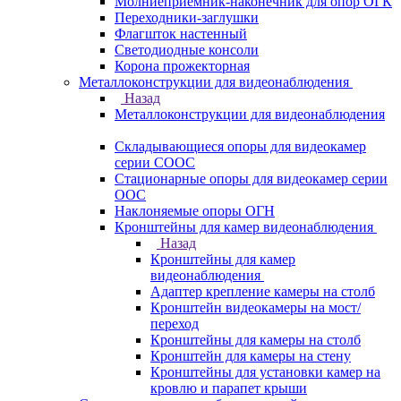
Молниеприемник-наконечник для опор ОГК
Переходники-заглушки
Флагшток настенный
Светодиодные консоли
Корона прожекторная
Металлоконструкции для видеонаблюдения
Назад
Металлоконструкции для видеонаблюдения
Складывающиеся опоры для видеокамер
серии СООС
Стационарные опоры для видеокамер серии
ООС
Наклоняемые опоры ОГН
Кронштейны для камер видеонаблюдения
Назад
Кронштейны для камер
видеонаблюдения
Адаптер крепление камеры на столб
Кронштейн видеокамеры на мост/
переход
Кронштейны для камеры на столб
Кронштейн для камеры на стену
Кронштейны для установки камер на
кровлю и парапет крыши