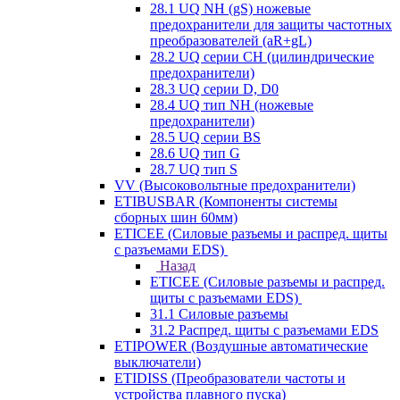
28.1 UQ NH (gS) ножевые
предохранители для защиты частотных
преобразователей (aR+gL)
28.2 UQ серии CH (цилиндрические
предохранители)
28.3 UQ серии D, D0
28.4 UQ тип NH (ножевые
предохранители)
28.5 UQ серии BS
28.6 UQ тип G
28.7 UQ тип S
VV (Высоковольтные предохранители)
ETIBUSBAR (Компоненты системы
сборных шин 60мм)
ETICEE (Силовые разъемы и распред. щиты
с разъемами EDS)
Назад
ETICEE (Силовые разъемы и распред.
щиты с разъемами EDS)
31.1 Силовые разъемы
31.2 Распред. щиты с разъемами EDS
ETIPOWER (Воздушные автоматические
выключатели)
ETIDISS (Преобразователи частоты и
устройства плавного пуска)