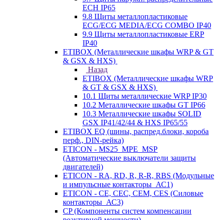
ECH IP65
9.8 Щиты металлопластиковые
ECG/ECG MEDIA/ECG COMBO IP40
9.9 Щиты металлопластиковые ERP
IP40
ETIBOX (Металлические шкафы WRP & GT
& GSX & HXS)
Назад
ETIBOX (Металлические шкафы WRP
& GT & GSX & HXS)
10.1 Щиты металлические WRP IP30
10.2 Металлические шкафы GT IP66
10.3 Металлические шкафы SOLID
GSX IP41/42/44 & HXS IP65/55
ETIBOX EQ (шины, распред.блоки, короба
перф., DIN-рейка)
ETICON - MS25_MPE_MSP
(Автоматические выключатели защиты
двигателей)
ETICON - RA, RD, R, R-R, RBS (Модульные
и импульсные контакторы_АС1)
ETICON - CE, CEC, CEM, CES (Силовые
контакторы_АС3)
CP (Компоненты систем компенсации
реактивной мощности)