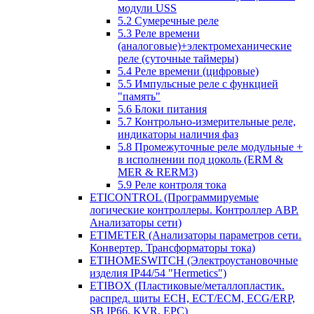
модули USS
5.2 Сумеречные реле
5.3 Реле времени
(аналоговые)+электромеханические
реле (суточные таймеры)
5.4 Реле времени (цифровые)
5.5 Импульсные реле с функцией
"память"
5.6 Блоки питания
5.7 Контрольно-измерительные реле,
индикаторы наличия фаз
5.8 Промежуточные реле модульные +
в исполнении под цоколь (ERM &
MER & RERM3)
5.9 Реле контроля тока
ETICONTROL (Программируемые
логические контроллеры. Контроллер АВР.
Анализаторы сети)
ETIMETER (Анализаторы параметров сети.
Конвертер. Трансформаторы тока)
ETIHOMESWITCH (Электроустановочные
изделия IP44/54 "Hermetics")
ETIBOX (Пластиковые/металлопластик.
распред. щиты ECH, ECT/ECM, ECG/ERP,
SB IP66, KVR, EPC)