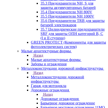
35.3 Предохранители NH, S для
защиты акуммуляторных батарей
35.4 Предохранители NH 800V
35.5 Предохранители NH 1000V
35.6 Предохранители TRB для защиты
батарей электрокаров
35.7 Цилиндрические предохранители
SRF для защиты ОПН категорий B, C
(I и II ступени)
GREEN PROTECT (Компоненты для защиты
фотоэлектрических систем)
Малые архитектурные формы
Назад
Малые архитектурные формы
Заборы и ограждения
Металлоконструкции дорожной инфраструктуры
Назад
Металлоконструкции дорожной
инфраструктуры
Гараж для мотоцикла
Дорожные ограждения
Назад
Дорожные ограждения
Барьерное дорожное ограждение
Барьерное мостовое ограждение 11МО