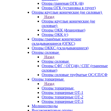
Опора граненая ОГК (ф)
Опора ОГК (установка в грунт)
Опоры круглые конические (не силовые)
Назад
Опоры круглые конические (не
силовые)
Опоры ОКК (фланцевые)
Опоры ОКК (г)
Опоры гранёные конические
складывающиеся (ОГКС)
Опоры ОККС (складывающиеся)
Опоры силовые
Назад
Опоры силовые
Опоры СФГ / ОГС(ф) / СПГ (граненые
силовые)
Опоры силовые трубчатые ОС/СП/СФ
Опоры торшерные
Назад
Опоры торшерные
Опоры торшерные ОТ-1
Опоры торшерные ОТ-2
Опоры торшерные ОТ-3
Молниеотводы
Высокомачтовые опоры