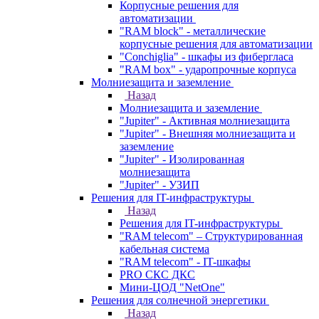
Корпусные решения для
автоматизации
"RAM block" - металлические
корпусные решения для автоматизации
"Conchiglia" - шкафы из фибергласа
"RAM box" - ударопрочные корпуса
Молниезащита и заземление
Назад
Молниезащита и заземление
"Jupiter" - Активная молниезащита
"Jupiter" - Внешняя молниезащита и
заземление
"Jupiter" - Изолированная
молниезащита
"Jupiter" - УЗИП
Решения для IT-инфраструктуры
Назад
Решения для IT-инфраструктуры
"RAM telecom" – Структурированная
кабельная система
"RAM telecom" - IT-шкафы
PRO СКС ДКС
Мини-ЦОД "NetOne"
Решения для солнечной энергетики
Назад