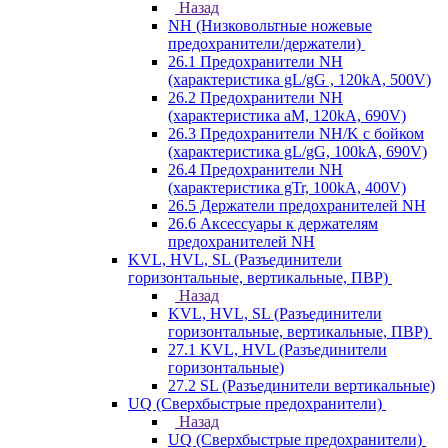
Назад
NH (Низковольтные ножевые
предохранители/держатели)
26.1 Предохранители NH
(характеристика gL/gG , 120kA, 500V)
26.2 Предохранители NH
(характеристика aM, 120kA, 690V)
26.3 Предохранители NH/K с бойком
(характеристика gL/gG, 100kA, 690V)
26.4 Предохранители NH
(характеристика gTr, 100kA, 400V)
26.5 Держатели предохранителей NH
26.6 Аксессуары к держателям
предохранителей NH
KVL, HVL, SL (Разъединители
горизонтальные, вертикальные, ПВР)
Назад
KVL, HVL, SL (Разъединители
горизонтальные, вертикальные, ПВР)
27.1 KVL, HVL (Разъединители
горизонтальные)
27.2 SL (Разъединители вертикальные)
UQ (Сверхбыстрые предохранители)
Назад
UQ (Сверхбыстрые предохранители)