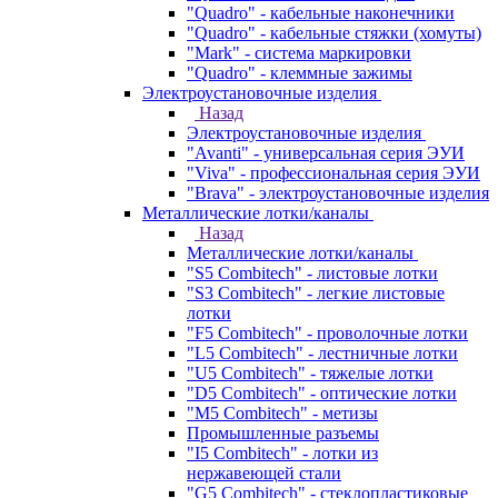
"Quadro" - кабельные наконечники
"Quadro" - кабельные стяжки (хомуты)
"Mark" - система маркировки
"Quadro" - клеммные зажимы
Электроустановочные изделия
Назад
Электроустановочные изделия
"Avanti" - универсальная серия ЭУИ
"Viva" - профессиональная серия ЭУИ
"Brava" - электроустановочные изделия
Металлические лотки/каналы
Назад
Металлические лотки/каналы
"S5 Combitech" - листовые лотки
"S3 Combitech" - легкие листовые
лотки
"F5 Combitech" - проволочные лотки
"L5 Combitech" - лестничные лотки
"U5 Combitech" - тяжелые лотки
"D5 Combitech" - оптические лотки
"M5 Combitech" - метизы
Промышленные разъемы
"I5 Combitech" - лотки из
нержавеющей стали
"G5 Combitech" - стеклопластиковые