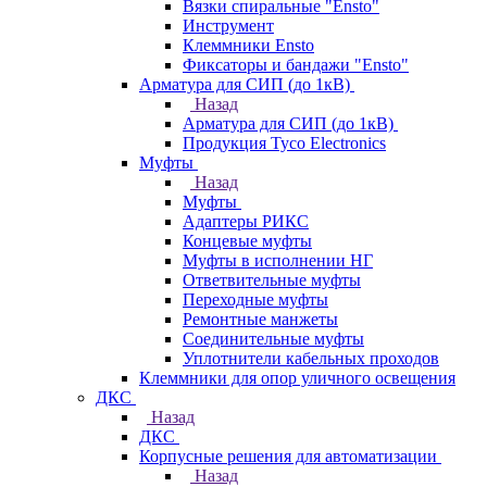
Вязки спиральные "Ensto"
Инструмент
Клеммники Ensto
Фиксаторы и бандажи "Ensto"
Арматура для СИП (до 1кВ)
Назад
Арматура для СИП (до 1кВ)
Продукция Tyco Electronics
Муфты
Назад
Муфты
Адаптеры РИКС
Концевые муфты
Муфты в исполнении НГ
Ответвительные муфты
Переходные муфты
Ремонтные манжеты
Соединительные муфты
Уплотнители кабельных проходов
Клеммники для опор уличного освещения
ДКС
Назад
ДКС
Корпусные решения для автоматизации
Назад