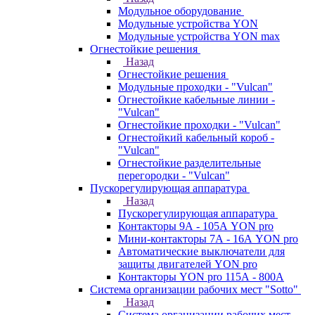
Модульное оборудование
Модульные устройства YON
Модульные устройства YON max
Огнестойкие решения
Назад
Огнестойкие решения
Модульные проходки - "Vulcan"
Огнестойкие кабельные линии -
"Vulcan"
Огнестойкие проходки - "Vulcan"
Огнестойкий кабельный короб -
"Vulcan"
Огнестойкие разделительные
перегородки - "Vulcan"
Пускорегулирующая аппаратура
Назад
Пускорегулирующая аппаратура
Контакторы 9А - 105А YON pro
Мини-контакторы 7А - 16А YON pro
Автоматические выключатели для
защиты двигателей YON pro
Контакторы YON pro 115А - 800А
Система организации рабочих мест "Sotto"
Назад
Система организации рабочих мест