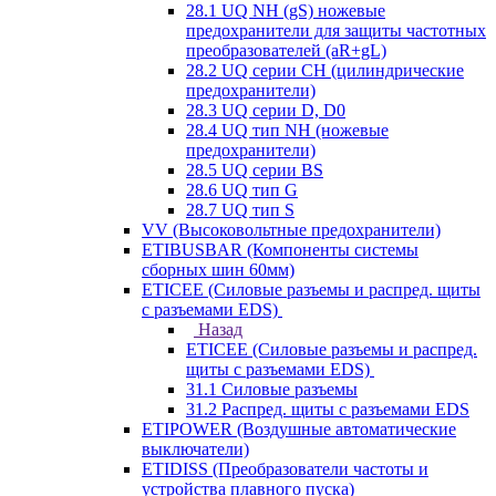
28.1 UQ NH (gS) ножевые
предохранители для защиты частотных
преобразователей (aR+gL)
28.2 UQ серии CH (цилиндрические
предохранители)
28.3 UQ серии D, D0
28.4 UQ тип NH (ножевые
предохранители)
28.5 UQ серии BS
28.6 UQ тип G
28.7 UQ тип S
VV (Высоковольтные предохранители)
ETIBUSBAR (Компоненты системы
сборных шин 60мм)
ETICEE (Силовые разъемы и распред. щиты
с разъемами EDS)
Назад
ETICEE (Силовые разъемы и распред.
щиты с разъемами EDS)
31.1 Силовые разъемы
31.2 Распред. щиты с разъемами EDS
ETIPOWER (Воздушные автоматические
выключатели)
ETIDISS (Преобразователи частоты и
устройства плавного пуска)