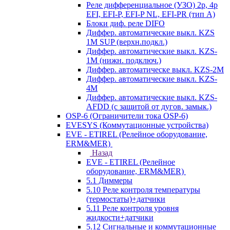
Реле дифференциальное (УЗО) 2р, 4р
EFI, EFI-P, EFI-P NL, EFI-PR (тип A)
Блоки диф. реле DIFO
Диффер. автоматические выкл. KZS
1M SUP (верхн.подкл.)
Диффер. автоматические выкл. KZS-
1M (нижн. подключ.)
Диффер. автоматическе выкл. KZS-2M
Диффер. автоматические выкл. KZS-
4M
Диффер. автоматические выкл. KZS-
AFDD (с защитой от дугов. замык.)
OSP-6 (Ограничители тока OSP-6)
EVESYS (Коммутационные устройства)
EVE - ETIREL (Релейное оборудование,
ERM&MER)
Назад
EVE - ETIREL (Релейное
оборудование, ERM&MER)
5.1 Диммеры
5.10 Реле контроля температуры
(термостаты)+датчики
5.11 Реле контроля уровня
жидкости+датчики
5.12 Сигнальные и коммутационные