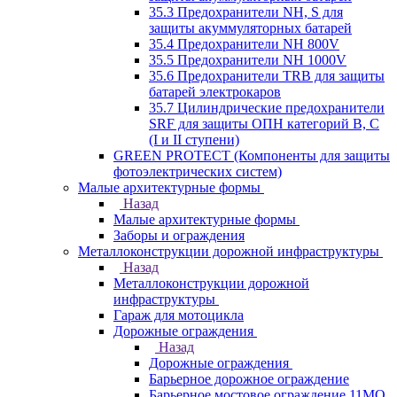
35.3 Предохранители NH, S для
защиты акуммуляторных батарей
35.4 Предохранители NH 800V
35.5 Предохранители NH 1000V
35.6 Предохранители TRB для защиты
батарей электрокаров
35.7 Цилиндрические предохранители
SRF для защиты ОПН категорий B, C
(I и II ступени)
GREEN PROTECT (Компоненты для защиты
фотоэлектрических систем)
Малые архитектурные формы
Назад
Малые архитектурные формы
Заборы и ограждения
Металлоконструкции дорожной инфраструктуры
Назад
Металлоконструкции дорожной
инфраструктуры
Гараж для мотоцикла
Дорожные ограждения
Назад
Дорожные ограждения
Барьерное дорожное ограждение
Барьерное мостовое ограждение 11МО