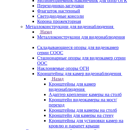
Молниеприемник-наконечник для опор ОГК
Переходники-заглушки
Флагшток настенный
Светодиодные консоли
Корона прожекторная
Металлоконструкции для видеонаблюдения
Назад
Металлоконструкции для видеонаблюдения
Складывающиеся опоры для видеокамер
серии СООС
Стационарные опоры для видеокамер серии
ООС
Наклоняемые опоры ОГН
Кронштейны для камер видеонаблюдения
Назад
Кронштейны для камер
видеонаблюдения
Адаптер крепление камеры на столб
Кронштейн видеокамеры на мост/
переход
Кронштейны для камеры на столб
Кронштейн для камеры на стену
Кронштейны для установки камер на
кровлю и парапет крыши