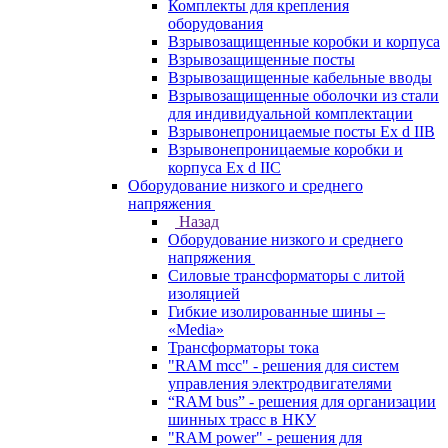
Комплекты для крепления
оборудования
Взрывозащищенные коробки и корпуса
Взрывозащищенные посты
Взрывозащищенные кабельные вводы
Взрывозащищенные оболочки из стали
для индивидуальной комплектации
Взрывонепроницаемые посты Ex d IIB
Взрывонепроницаемые коробки и
корпуса Ex d IIС
Оборудование низкого и среднего
напряжения
Назад
Оборудование низкого и среднего
напряжения
Силовые трансформаторы с литой
изоляцией
Гибкие изолированные шины –
«Media»
Трансформаторы тока
"RAM mcc" - решения для систем
управления электродвигателями
“RAM bus” - решения для организации
шинных трасс в НКУ
"RAM power" - решения для