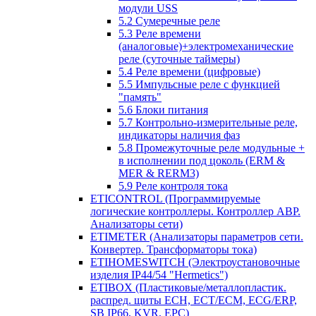
модули USS
5.2 Сумеречные реле
5.3 Реле времени
(аналоговые)+электромеханические
реле (суточные таймеры)
5.4 Реле времени (цифровые)
5.5 Импульсные реле с функцией
"память"
5.6 Блоки питания
5.7 Контрольно-измерительные реле,
индикаторы наличия фаз
5.8 Промежуточные реле модульные +
в исполнении под цоколь (ERM &
MER & RERM3)
5.9 Реле контроля тока
ETICONTROL (Программируемые
логические контроллеры. Контроллер АВР.
Анализаторы сети)
ETIMETER (Анализаторы параметров сети.
Конвертер. Трансформаторы тока)
ETIHOMESWITCH (Электроустановочные
изделия IP44/54 "Hermetics")
ETIBOX (Пластиковые/металлопластик.
распред. щиты ECH, ECT/ECM, ECG/ERP,
SB IP66, KVR, EPC)