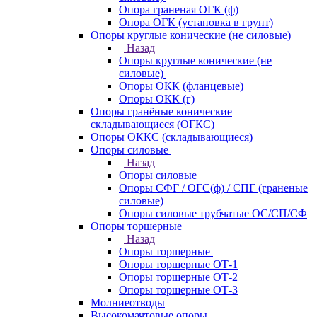
Опора граненая ОГК (ф)
Опора ОГК (установка в грунт)
Опоры круглые конические (не силовые)
Назад
Опоры круглые конические (не
силовые)
Опоры ОКК (фланцевые)
Опоры ОКК (г)
Опоры гранёные конические
складывающиеся (ОГКС)
Опоры ОККС (складывающиеся)
Опоры силовые
Назад
Опоры силовые
Опоры СФГ / ОГС(ф) / СПГ (граненые
силовые)
Опоры силовые трубчатые ОС/СП/СФ
Опоры торшерные
Назад
Опоры торшерные
Опоры торшерные ОТ-1
Опоры торшерные ОТ-2
Опоры торшерные ОТ-3
Молниеотводы
Высокомачтовые опоры