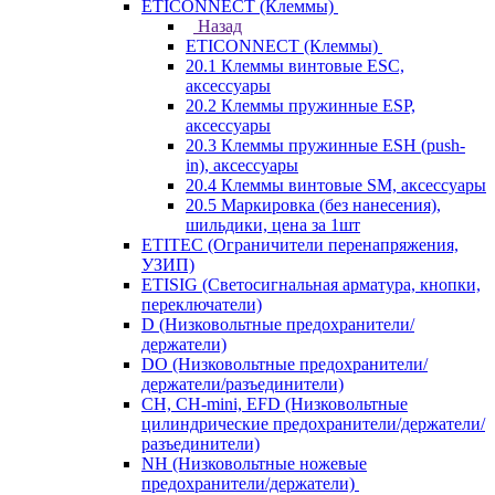
ETICONNECT (Клеммы)
Назад
ETICONNECT (Клеммы)
20.1 Клеммы винтовые ESC,
аксессуары
20.2 Клеммы пружинные ESP,
аксессуары
20.3 Клеммы пружинные ESH (push-
in), аксессуары
20.4 Клеммы винтовые SM, аксессуары
20.5 Маркировка (без нанесения),
шильдики, цена за 1шт
ETITEC (Ограничители перенапряжения,
УЗИП)
ETISIG (Светосигнальная арматура, кнопки,
переключатели)
D (Низковольтные предохранители/
держатели)
DO (Низковольтные предохранители/
держатели/разъединители)
CH, CH-mini, EFD (Низковольтные
цилиндрические предохранители/держатели/
разъединители)
NH (Низковольтные ножевые
предохранители/держатели)