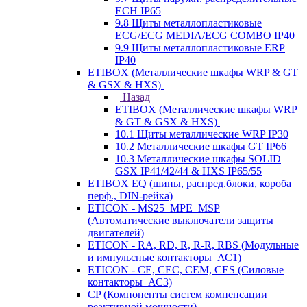
ECH IP65
9.8 Щиты металлопластиковые
ECG/ECG MEDIA/ECG COMBO IP40
9.9 Щиты металлопластиковые ERP
IP40
ETIBOX (Металлические шкафы WRP & GT
& GSX & HXS)
Назад
ETIBOX (Металлические шкафы WRP
& GT & GSX & HXS)
10.1 Щиты металлические WRP IP30
10.2 Металлические шкафы GT IP66
10.3 Металлические шкафы SOLID
GSX IP41/42/44 & HXS IP65/55
ETIBOX EQ (шины, распред.блоки, короба
перф., DIN-рейка)
ETICON - MS25_MPE_MSP
(Автоматические выключатели защиты
двигателей)
ETICON - RA, RD, R, R-R, RBS (Модульные
и импульсные контакторы_АС1)
ETICON - CE, CEC, CEM, CES (Силовые
контакторы_АС3)
CP (Компоненты систем компенсации
реактивной мощности)