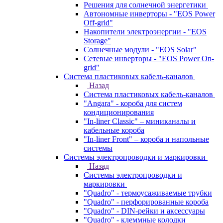
Решения для солнечной энергетики
Автономные инверторы - "EOS Power
Off-grid"
Накопители электроэнергии - "EOS
Storage"
Солнечные модули - "EOS Solar"
Сетевые инверторы - "EOS Power On-
grid"
Система пластиковых кабель-каналов
Назад
Система пластиковых кабель-каналов
"Angara" - короба для систем
кондиционирования
"In-liner Classic" – миниканалы и
кабельные короба
"In-liner Front" – короба и напольные
системы
Системы электропроводки и маркировки
Назад
Системы электропроводки и
маркировки
"Quadro" - термоусаживаемые трубки
"Quadro" - перфорированные короба
"Quadro" - DIN-рейки и аксессуары
"Quadro" - клеммные колодки