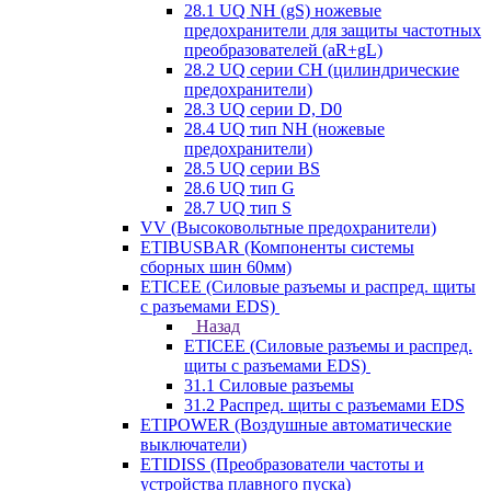
28.1 UQ NH (gS) ножевые
предохранители для защиты частотных
преобразователей (aR+gL)
28.2 UQ серии CH (цилиндрические
предохранители)
28.3 UQ серии D, D0
28.4 UQ тип NH (ножевые
предохранители)
28.5 UQ серии BS
28.6 UQ тип G
28.7 UQ тип S
VV (Высоковольтные предохранители)
ETIBUSBAR (Компоненты системы
сборных шин 60мм)
ETICEE (Силовые разъемы и распред. щиты
с разъемами EDS)
Назад
ETICEE (Силовые разъемы и распред.
щиты с разъемами EDS)
31.1 Силовые разъемы
31.2 Распред. щиты с разъемами EDS
ETIPOWER (Воздушные автоматические
выключатели)
ETIDISS (Преобразователи частоты и
устройства плавного пуска)