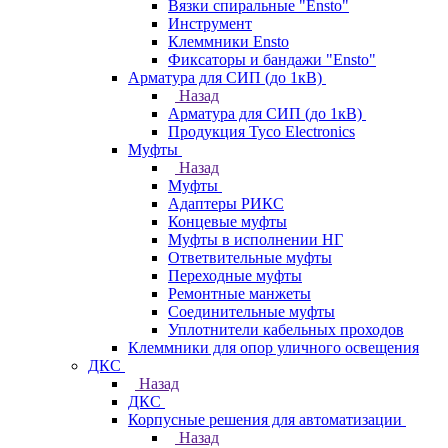
Вязки спиральные "Ensto"
Инструмент
Клеммники Ensto
Фиксаторы и бандажи "Ensto"
Арматура для СИП (до 1кВ)
Назад
Арматура для СИП (до 1кВ)
Продукция Tyco Electronics
Муфты
Назад
Муфты
Адаптеры РИКС
Концевые муфты
Муфты в исполнении НГ
Ответвительные муфты
Переходные муфты
Ремонтные манжеты
Соединительные муфты
Уплотнители кабельных проходов
Клеммники для опор уличного освещения
ДКС
Назад
ДКС
Корпусные решения для автоматизации
Назад