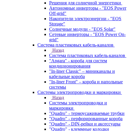
Решения для солнечной энергетики
Автономные инверторы - "EOS Power
Off-grid"
Накопители электроэнергии - "EOS
Storage"
Солнечные модули - "EOS Solar"
Сетевые инверторы - "EOS Power On-
grid"
Система пластиковых кабель-каналов
Назад
Система пластиковых кабель-каналов
"Angara" - короба для систем
кондиционирования
"In-liner Classic" – миниканалы и
кабельные короба
"In-liner Front" – короба и напольные
системы
Системы электропроводки и маркировки
Назад
Системы электропроводки и
маркировки
"Quadro" - термоусаживаемые трубки
"Quadro" - перфорированные короба
"Quadro" - DIN-рейки и аксессуары
"Quadro" - клеммные колодки