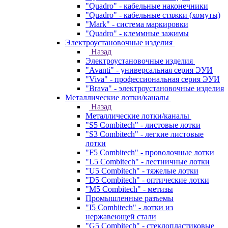
"Quadro" - кабельные наконечники
"Quadro" - кабельные стяжки (хомуты)
"Mark" - система маркировки
"Quadro" - клеммные зажимы
Электроустановочные изделия
Назад
Электроустановочные изделия
"Avanti" - универсальная серия ЭУИ
"Viva" - профессиональная серия ЭУИ
"Brava" - электроустановочные изделия
Металлические лотки/каналы
Назад
Металлические лотки/каналы
"S5 Combitech" - листовые лотки
"S3 Combitech" - легкие листовые
лотки
"F5 Combitech" - проволочные лотки
"L5 Combitech" - лестничные лотки
"U5 Combitech" - тяжелые лотки
"D5 Combitech" - оптические лотки
"M5 Combitech" - метизы
Промышленные разъемы
"I5 Combitech" - лотки из
нержавеющей стали
"G5 Combitech" - стеклопластиковые