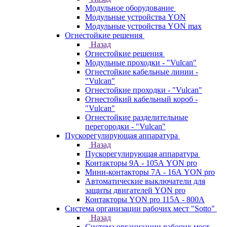
Модульное оборудование
Модульные устройства YON
Модульные устройства YON max
Огнестойкие решения
Назад
Огнестойкие решения
Модульные проходки - "Vulcan"
Огнестойкие кабельные линии -
"Vulcan"
Огнестойкие проходки - "Vulcan"
Огнестойкий кабельный короб -
"Vulcan"
Огнестойкие разделительные
перегородки - "Vulcan"
Пускорегулирующая аппаратура
Назад
Пускорегулирующая аппаратура
Контакторы 9А - 105А YON pro
Мини-контакторы 7А - 16А YON pro
Автоматические выключатели для
защиты двигателей YON pro
Контакторы YON pro 115А - 800А
Система организации рабочих мест "Sotto"
Назад
Система организации рабочих мест