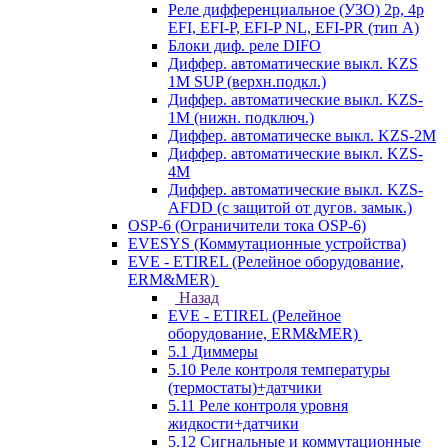
Реле дифференциальное (УЗО) 2р, 4р
EFI, EFI-P, EFI-P NL, EFI-PR (тип A)
Блоки диф. реле DIFO
Диффер. автоматические выкл. KZS
1M SUP (верхн.подкл.)
Диффер. автоматические выкл. KZS-
1M (нижн. подключ.)
Диффер. автоматическе выкл. KZS-2M
Диффер. автоматические выкл. KZS-
4M
Диффер. автоматические выкл. KZS-
AFDD (с защитой от дугов. замык.)
OSP-6 (Ограничители тока OSP-6)
EVESYS (Коммутационные устройства)
EVE - ETIREL (Релейное оборудование,
ERM&MER)
Назад
EVE - ETIREL (Релейное
оборудование, ERM&MER)
5.1 Диммеры
5.10 Реле контроля температуры
(термостаты)+датчики
5.11 Реле контроля уровня
жидкости+датчики
5.12 Сигнальные и коммутационные