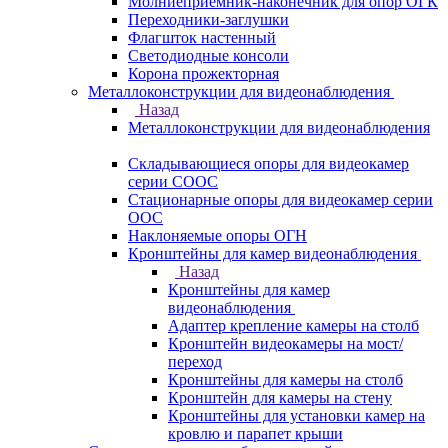
Молниеприемник-наконечник для опор ОГК
Переходники-заглушки
Флагшток настенный
Светодиодные консоли
Корона прожекторная
Металлоконструкции для видеонаблюдения
Назад
Металлоконструкции для видеонаблюдения
Складывающиеся опоры для видеокамер
серии СООС
Стационарные опоры для видеокамер серии
ООС
Наклоняемые опоры ОГН
Кронштейны для камер видеонаблюдения
Назад
Кронштейны для камер
видеонаблюдения
Адаптер крепление камеры на столб
Кронштейн видеокамеры на мост/
переход
Кронштейны для камеры на столб
Кронштейн для камеры на стену
Кронштейны для установки камер на
кровлю и парапет крыши