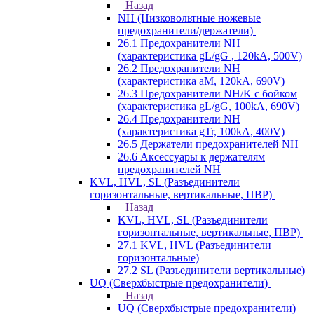
Назад
NH (Низковольтные ножевые
предохранители/держатели)
26.1 Предохранители NH
(характеристика gL/gG , 120kA, 500V)
26.2 Предохранители NH
(характеристика aM, 120kA, 690V)
26.3 Предохранители NH/K с бойком
(характеристика gL/gG, 100kA, 690V)
26.4 Предохранители NH
(характеристика gTr, 100kA, 400V)
26.5 Держатели предохранителей NH
26.6 Аксессуары к держателям
предохранителей NH
KVL, HVL, SL (Разъединители
горизонтальные, вертикальные, ПВР)
Назад
KVL, HVL, SL (Разъединители
горизонтальные, вертикальные, ПВР)
27.1 KVL, HVL (Разъединители
горизонтальные)
27.2 SL (Разъединители вертикальные)
UQ (Сверхбыстрые предохранители)
Назад
UQ (Сверхбыстрые предохранители)