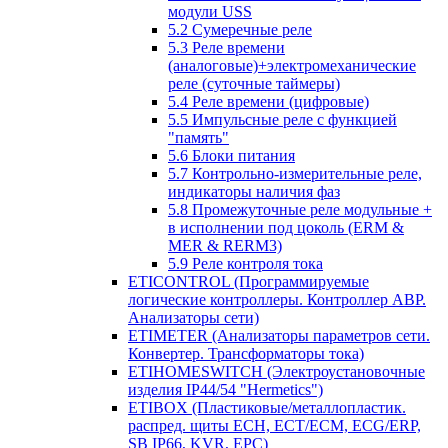
модули USS
5.2 Сумеречные реле
5.3 Реле времени
(аналоговые)+электромеханические
реле (суточные таймеры)
5.4 Реле времени (цифровые)
5.5 Импульсные реле с функцией
"память"
5.6 Блоки питания
5.7 Контрольно-измерительные реле,
индикаторы наличия фаз
5.8 Промежуточные реле модульные +
в исполнении под цоколь (ERM &
MER & RERM3)
5.9 Реле контроля тока
ETICONTROL (Программируемые
логические контроллеры. Контроллер АВР.
Анализаторы сети)
ETIMETER (Анализаторы параметров сети.
Конвертер. Трансформаторы тока)
ETIHOMESWITCH (Электроустановочные
изделия IP44/54 "Hermetics")
ETIBOX (Пластиковые/металлопластик.
распред. щиты ECH, ECT/ECM, ECG/ERP,
SB IP66, KVR, EPC)