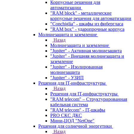
Корпусные решения для
автоматизации
"RAM block" - металлические
корпусные решения для автоматизации
"Conchiglia" - шкафы из фибергласа
"RAM box" - ударопрочные корпуса
Молниезащита и заземление
Назад
Молниезащита и заземление
"Jupiter" - Активная молниезащита
"Jupiter" - Внешняя молниезащита и
заземление
"Jupiter" - Изолированная
молниезащита
"Jupiter" - УЗИП
Решения для IT-инфраструктуры
Назад
Решения для IT-инфраструктуры
"RAM telecom" – Структурированная
кабельная система
"RAM telecom" - IT-шкафы
PRO СКС ДКС
Мини-ЦОД "NetOne"
Решения для солнечной энергетики
Назад