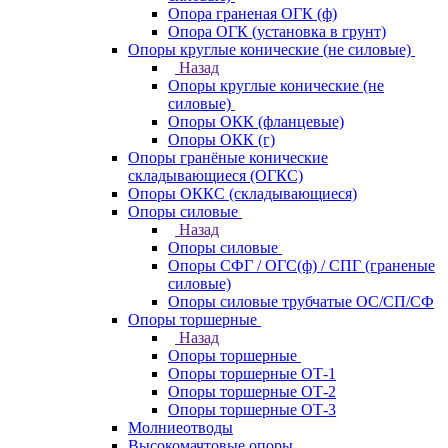
Опора граненая ОГК (ф)
Опора ОГК (установка в грунт)
Опоры круглые конические (не силовые)
Назад
Опоры круглые конические (не
силовые)
Опоры ОКК (фланцевые)
Опоры ОКК (г)
Опоры гранёные конические
складывающиеся (ОГКС)
Опоры ОККС (складывающиеся)
Опоры силовые
Назад
Опоры силовые
Опоры СФГ / ОГС(ф) / СПГ (граненые
силовые)
Опоры силовые трубчатые ОС/СП/СФ
Опоры торшерные
Назад
Опоры торшерные
Опоры торшерные ОТ-1
Опоры торшерные ОТ-2
Опоры торшерные ОТ-3
Молниеотводы
Высокомачтовые опоры