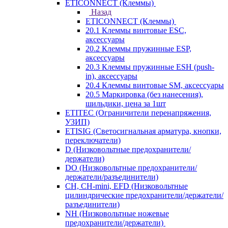
ETICONNECT (Клеммы)
Назад
ETICONNECT (Клеммы)
20.1 Клеммы винтовые ESC,
аксессуары
20.2 Клеммы пружинные ESP,
аксессуары
20.3 Клеммы пружинные ESH (push-
in), аксессуары
20.4 Клеммы винтовые SM, аксессуары
20.5 Маркировка (без нанесения),
шильдики, цена за 1шт
ETITEC (Ограничители перенапряжения,
УЗИП)
ETISIG (Светосигнальная арматура, кнопки,
переключатели)
D (Низковольтные предохранители/
держатели)
DO (Низковольтные предохранители/
держатели/разъединители)
CH, CH-mini, EFD (Низковольтные
цилиндрические предохранители/держатели/
разъединители)
NH (Низковольтные ножевые
предохранители/держатели)