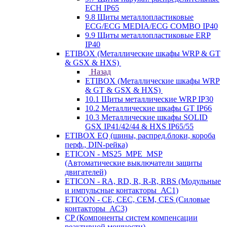
ECH IP65
9.8 Щиты металлопластиковые
ECG/ECG MEDIA/ECG COMBO IP40
9.9 Щиты металлопластиковые ERP
IP40
ETIBOX (Металлические шкафы WRP & GT
& GSX & HXS)
Назад
ETIBOX (Металлические шкафы WRP
& GT & GSX & HXS)
10.1 Щиты металлические WRP IP30
10.2 Металлические шкафы GT IP66
10.3 Металлические шкафы SOLID
GSX IP41/42/44 & HXS IP65/55
ETIBOX EQ (шины, распред.блоки, короба
перф., DIN-рейка)
ETICON - MS25_MPE_MSP
(Автоматические выключатели защиты
двигателей)
ETICON - RA, RD, R, R-R, RBS (Модульные
и импульсные контакторы_АС1)
ETICON - CE, CEC, CEM, CES (Силовые
контакторы_АС3)
CP (Компоненты систем компенсации
реактивной мощности)