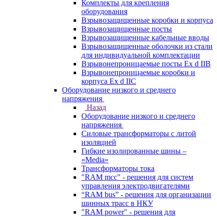
Комплекты для крепления
оборудования
Взрывозащищенные коробки и корпуса
Взрывозащищенные посты
Взрывозащищенные кабельные вводы
Взрывозащищенные оболочки из стали
для индивидуальной комплектации
Взрывонепроницаемые посты Ex d IIB
Взрывонепроницаемые коробки и
корпуса Ex d IIС
Оборудование низкого и среднего
напряжения
Назад
Оборудование низкого и среднего
напряжения
Силовые трансформаторы с литой
изоляцией
Гибкие изолированные шины –
«Media»
Трансформаторы тока
"RAM mcc" - решения для систем
управления электродвигателями
“RAM bus” - решения для организации
шинных трасс в НКУ
"RAM power" - решения для