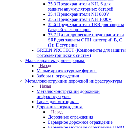
35.3 Предохранители NH, S для
защиты акуммуляторных батарей
35.4 Предохранители NH 800V
35.5 Предохранители NH 1000V
35.6 Предохранители TRB для защиты
батарей электрокаров
35.7 Цилиндрические предохранители
SRF для защиты ОПН категорий B, C
(I и II ступени)
GREEN PROTECT (Компоненты для защиты
фотоэлектрических систем)
Малые архитектурные формы
Назад
Малые архитектурные формы
Заборы и ограждения
Металлоконструкции дорожной инфраструктуры
Назад
Металлоконструкции дорожной
инфраструктуры
Гараж для мотоцикла
Дорожные ограждения
Назад
Дорожные ограждения
Барьерное дорожное ограждение
Барьерное мостовое ограждение 11МО