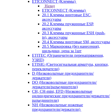
ETICONNECT (Клеммы)
Назад
ETICONNECT (Клеммы)
20.1 Клеммы винтовые ESC,
аксессуары
20.2 Клеммы пружинные ESP,
аксессуары
20.3 Клеммы пружинные ESH (push-
in), аксессуары
20.4 Клеммы винтовые SM, аксессуары
20.5 Маркировка (без нанесения),
шильдики, цена за 1шт
ETITEC (Ограничители перенапряжения,
УЗИП)
ETISIG (Светосигнальная арматура, кнопки,
переключатели)
D (Низковольтные предохранители/
держатели)
DO (Низковольтные предохранители/
держатели/разъединители)
CH, CH-mini, EFD (Низковольтные
цилиндрические предохранители/держатели/
разъединители)
NH (Низковольтные ножевые
предохранители/держатели)