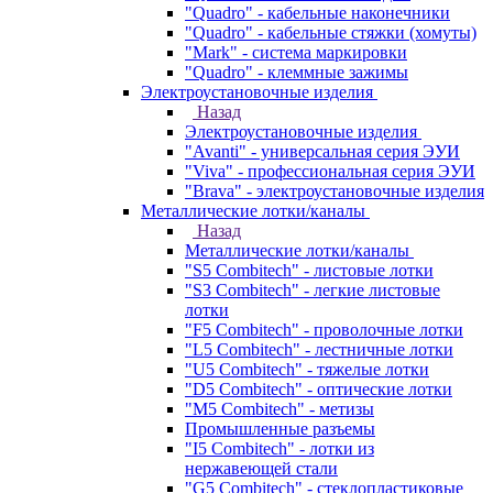
"Quadro" - кабельные наконечники
"Quadro" - кабельные стяжки (хомуты)
"Mark" - система маркировки
"Quadro" - клеммные зажимы
Электроустановочные изделия
Назад
Электроустановочные изделия
"Avanti" - универсальная серия ЭУИ
"Viva" - профессиональная серия ЭУИ
"Brava" - электроустановочные изделия
Металлические лотки/каналы
Назад
Металлические лотки/каналы
"S5 Combitech" - листовые лотки
"S3 Combitech" - легкие листовые
лотки
"F5 Combitech" - проволочные лотки
"L5 Combitech" - лестничные лотки
"U5 Combitech" - тяжелые лотки
"D5 Combitech" - оптические лотки
"M5 Combitech" - метизы
Промышленные разъемы
"I5 Combitech" - лотки из
нержавеющей стали
"G5 Combitech" - стеклопластиковые