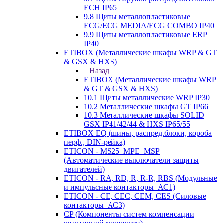
ECH IP65
9.8 Щиты металлопластиковые
ECG/ECG MEDIA/ECG COMBO IP40
9.9 Щиты металлопластиковые ERP
IP40
ETIBOX (Металлические шкафы WRP & GT
& GSX & HXS)
Назад
ETIBOX (Металлические шкафы WRP
& GT & GSX & HXS)
10.1 Щиты металлические WRP IP30
10.2 Металлические шкафы GT IP66
10.3 Металлические шкафы SOLID
GSX IP41/42/44 & HXS IP65/55
ETIBOX EQ (шины, распред.блоки, короба
перф., DIN-рейка)
ETICON - MS25_MPE_MSP
(Автоматические выключатели защиты
двигателей)
ETICON - RA, RD, R, R-R, RBS (Модульные
и импульсные контакторы_АС1)
ETICON - CE, CEC, CEM, CES (Силовые
контакторы_АС3)
CP (Компоненты систем компенсации
реактивной мощности)