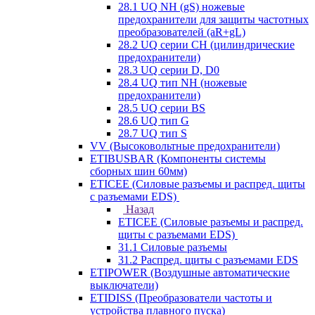
28.1 UQ NH (gS) ножевые
предохранители для защиты частотных
преобразователей (aR+gL)
28.2 UQ серии CH (цилиндрические
предохранители)
28.3 UQ серии D, D0
28.4 UQ тип NH (ножевые
предохранители)
28.5 UQ серии BS
28.6 UQ тип G
28.7 UQ тип S
VV (Высоковольтные предохранители)
ETIBUSBAR (Компоненты системы
сборных шин 60мм)
ETICEE (Силовые разъемы и распред. щиты
с разъемами EDS)
Назад
ETICEE (Силовые разъемы и распред.
щиты с разъемами EDS)
31.1 Силовые разъемы
31.2 Распред. щиты с разъемами EDS
ETIPOWER (Воздушные автоматические
выключатели)
ETIDISS (Преобразователи частоты и
устройства плавного пуска)