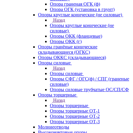
Опора граненая ОГК (ф)
Опора ОГК (установка в грунт)
Опоры круглые конические (не силовые)
Назад
Опоры круглые конические (не
силовые)
Опоры ОКК (фланцевые)
Опоры ОКК (г)
Опоры гранёные конические
складывающиеся (ОГКС)
Опоры ОККС (складывающиеся)
Опоры силовые
Назад
Опоры силовые
Опоры СФГ / ОГС(ф) / СПГ (граненые
силовые)
Опоры силовые трубчатые ОС/СП/СФ
Опоры торшерные
Назад
Опоры торшерные
Опоры торшерные ОТ-1
Опоры торшерные ОТ-2
Опоры торшерные ОТ-3
Молниеотводы
Высокомачтовые опоры