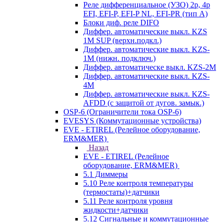
Реле дифференциальное (УЗО) 2р, 4р
EFI, EFI-P, EFI-P NL, EFI-PR (тип A)
Блоки диф. реле DIFO
Диффер. автоматические выкл. KZS
1M SUP (верхн.подкл.)
Диффер. автоматические выкл. KZS-
1M (нижн. подключ.)
Диффер. автоматическе выкл. KZS-2M
Диффер. автоматические выкл. KZS-
4M
Диффер. автоматические выкл. KZS-
AFDD (с защитой от дугов. замык.)
OSP-6 (Ограничители тока OSP-6)
EVESYS (Коммутационные устройства)
EVE - ETIREL (Релейное оборудование,
ERM&MER)
Назад
EVE - ETIREL (Релейное
оборудование, ERM&MER)
5.1 Диммеры
5.10 Реле контроля температуры
(термостаты)+датчики
5.11 Реле контроля уровня
жидкости+датчики
5.12 Сигнальные и коммутационные