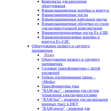
Комплекты для крепления
оборудования
Взрывозащищенные коробки и корпуса
Взрывозащищенные посты
Взрывозащищенные кабельные вводы
Взрывозащищенные оболочки из стали
для индивидуальной комплектации
Взрывонепроницаемые посты Ex d IIB
Взрывонепроницаемые коробки и
корпуса Ex d IIС
Оборудование низкого и среднего
напряжения
Назад
Оборудование низкого и среднего
напряжения
Силовые трансформаторы с литой
изоляцией
Гибкие изолированные шины –
«Media»
Трансформаторы тока
"RAM mcc" - решения для систем
управления электродвигателями
“RAM bus” - решения для организации
шинных трасс в НКУ
"RAM power" - решения для