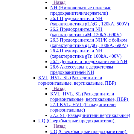
Назад
NH (Низковольтные ножевые
предохранители/держатели)
26.1 Предохранители NH
(характеристика gL/gG , 120kA, 500V)
26.2 Предохранители NH
(характеристика aM, 120kA, 690V)
26.3 Предохранители NH/K с бойком
(характеристика gL/gG, 100kA, 690V)
26.4 Предохранители NH
(характеристика gTr, 100kA, 400V)
26.5 Держатели предохранителей NH
26.6 Аксессуары к держателям
предохранителей NH
KVL, HVL, SL (Разъединители
горизонтальные, вертикальные, ПВР)
Назад
KVL, HVL, SL (Разъединители
горизонтальные, вертикальные, ПВР)
27.1 KVL, HVL (Разъединители
горизонтальные)
27.2 SL (Разъединители вертикальные)
UQ (Сверхбыстрые предохранители)
Назад
UQ (Сверхбыстрые предохранители)