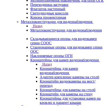
Молниеприемник-наконечник для опор ОГК
Переходники-заглушки
Флагшток настенный
Светодиодные консоли
Корона прожекторная
Металлоконструкции для видеонаблюдения
Назад
Металлоконструкции для видеонаблюдения
Складывающиеся опоры для видеокамер
серии СООС
Стационарные опоры для видеокамер серии
ООС
Наклоняемые опоры ОГН
Кронштейны для камер видеонаблюдения
Назад
Кронштейны для камер
видеонаблюдения
Адаптер крепление камеры на столб
Кронштейн видеокамеры на мост/
переход
Кронштейны для камеры на столб
Кронштейн для камеры на стену
Кронштейны для установки камер на
кровлю и парапет крыши