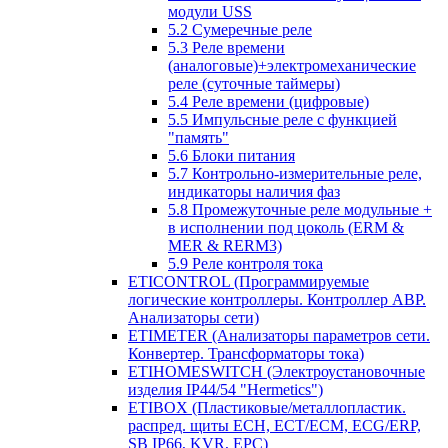
модули USS
5.2 Сумеречные реле
5.3 Реле времени
(аналоговые)+электромеханические
реле (суточные таймеры)
5.4 Реле времени (цифровые)
5.5 Импульсные реле с функцией
"память"
5.6 Блоки питания
5.7 Контрольно-измерительные реле,
индикаторы наличия фаз
5.8 Промежуточные реле модульные +
в исполнении под цоколь (ERM &
MER & RERM3)
5.9 Реле контроля тока
ETICONTROL (Программируемые
логические контроллеры. Контроллер АВР.
Анализаторы сети)
ETIMETER (Анализаторы параметров сети.
Конвертер. Трансформаторы тока)
ETIHOMESWITCH (Электроустановочные
изделия IP44/54 "Hermetics")
ETIBOX (Пластиковые/металлопластик.
распред. щиты ECH, ECT/ECM, ECG/ERP,
SB IP66, KVR, EPC)