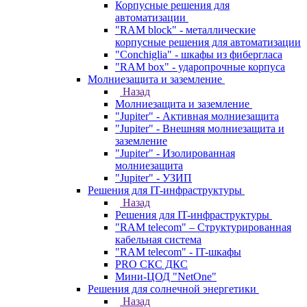
Корпусные решения для
автоматизации
"RAM block" - металлические
корпусные решения для автоматизации
"Conchiglia" - шкафы из фибергласа
"RAM box" - ударопрочные корпуса
Молниезащита и заземление
Назад
Молниезащита и заземление
"Jupiter" - Активная молниезащита
"Jupiter" - Внешняя молниезащита и
заземление
"Jupiter" - Изолированная
молниезащита
"Jupiter" - УЗИП
Решения для IT-инфраструктуры
Назад
Решения для IT-инфраструктуры
"RAM telecom" – Структурированная
кабельная система
"RAM telecom" - IT-шкафы
PRO СКС ДКС
Мини-ЦОД "NetOne"
Решения для солнечной энергетики
Назад