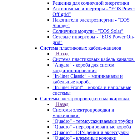
Решения для солнечной энергетики
Автономные инверторы - "EOS Power
Off-grid"
Накопители электроэнергии - "EOS
Storage"
Солнечные модули - "EOS Solar"
Сетевые инверторы - "EOS Power On-
grid"
Система пластиковых кабель-каналов
Назад
Система пластиковых кабель-каналов
"Angara" - короба для систем
кондиционирования
"In-liner Classic" – миниканалы и
кабельные короба
"In-liner Front" – короба и напольные
системы
Системы электропроводки и маркировки
Назад
Системы электропроводки и
маркировки
"Quadro" - термоусаживаемые трубки
"Quadro" - перфорированные короба
"Quadro" - DIN-рейки и аксессуары
"Quadro" - клеммные колодки