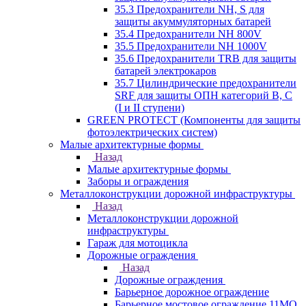
35.3 Предохранители NH, S для
защиты акуммуляторных батарей
35.4 Предохранители NH 800V
35.5 Предохранители NH 1000V
35.6 Предохранители TRB для защиты
батарей электрокаров
35.7 Цилиндрические предохранители
SRF для защиты ОПН категорий B, C
(I и II ступени)
GREEN PROTECT (Компоненты для защиты
фотоэлектрических систем)
Малые архитектурные формы
Назад
Малые архитектурные формы
Заборы и ограждения
Металлоконструкции дорожной инфраструктуры
Назад
Металлоконструкции дорожной
инфраструктуры
Гараж для мотоцикла
Дорожные ограждения
Назад
Дорожные ограждения
Барьерное дорожное ограждение
Барьерное мостовое ограждение 11МО