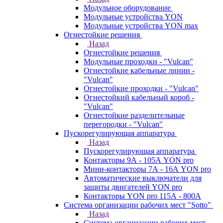
Модульное оборудование
Модульные устройства YON
Модульные устройства YON max
Огнестойкие решения
Назад
Огнестойкие решения
Модульные проходки - "Vulcan"
Огнестойкие кабельные линии -
"Vulcan"
Огнестойкие проходки - "Vulcan"
Огнестойкий кабельный короб -
"Vulcan"
Огнестойкие разделительные
перегородки - "Vulcan"
Пускорегулирующая аппаратура
Назад
Пускорегулирующая аппаратура
Контакторы 9А - 105А YON pro
Мини-контакторы 7А - 16А YON pro
Автоматические выключатели для
защиты двигателей YON pro
Контакторы YON pro 115А - 800А
Система организации рабочих мест "Sotto"
Назад
Система организации рабочих мест