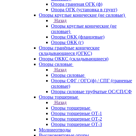
Опора граненая ОГК (ф)
Опора ОГК (установка в грунт)
Опоры круглые конические (не силовые)
Назад
Опоры круглые конические (не
силовые)
Опоры ОКК (фланцевые)
Опоры ОКК (г)
Опоры гранёные конические
складывающиеся (ОГКС)
Опоры ОККС (складывающиеся)
Опоры силовые
Назад
Опоры силовые
Опоры СФГ / ОГС(ф) / СПГ (граненые
силовые)
Опоры силовые трубчатые ОС/СП/СФ
Опоры торшерные
Назад
Опоры торшерные
Опоры торшерные ОТ-1
Опоры торшерные ОТ-2
Опоры торшерные ОТ-3
Молниеотводы
Высокомачтовые опоры