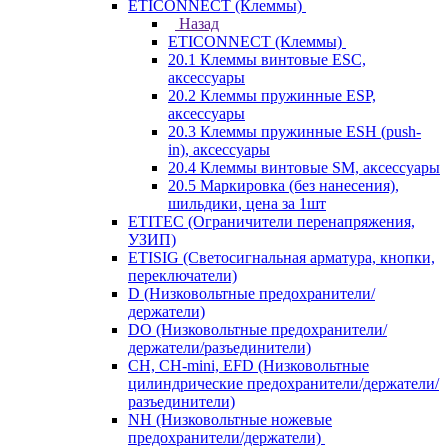
ETICONNECT (Клеммы)
Назад
ETICONNECT (Клеммы)
20.1 Клеммы винтовые ESC,
аксессуары
20.2 Клеммы пружинные ESP,
аксессуары
20.3 Клеммы пружинные ESH (push-
in), аксессуары
20.4 Клеммы винтовые SM, аксессуары
20.5 Маркировка (без нанесения),
шильдики, цена за 1шт
ETITEC (Ограничители перенапряжения,
УЗИП)
ETISIG (Светосигнальная арматура, кнопки,
переключатели)
D (Низковольтные предохранители/
держатели)
DO (Низковольтные предохранители/
держатели/разъединители)
CH, CH-mini, EFD (Низковольтные
цилиндрические предохранители/держатели/
разъединители)
NH (Низковольтные ножевые
предохранители/держатели)