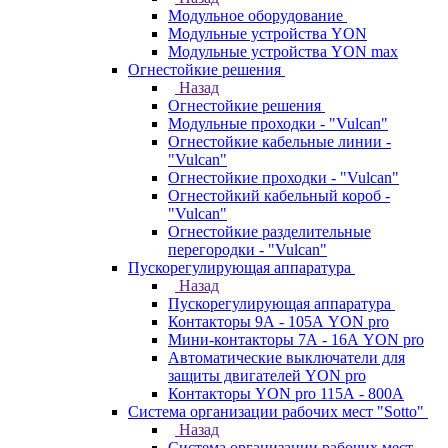
Модульное оборудование
Модульные устройства YON
Модульные устройства YON max
Огнестойкие решения
Назад
Огнестойкие решения
Модульные проходки - "Vulcan"
Огнестойкие кабельные линии -
"Vulcan"
Огнестойкие проходки - "Vulcan"
Огнестойкий кабельный короб -
"Vulcan"
Огнестойкие разделительные
перегородки - "Vulcan"
Пускорегулирующая аппаратура
Назад
Пускорегулирующая аппаратура
Контакторы 9А - 105А YON pro
Мини-контакторы 7А - 16А YON pro
Автоматические выключатели для
защиты двигателей YON pro
Контакторы YON pro 115А - 800А
Система организации рабочих мест "Sotto"
Назад
Система организации рабочих мест