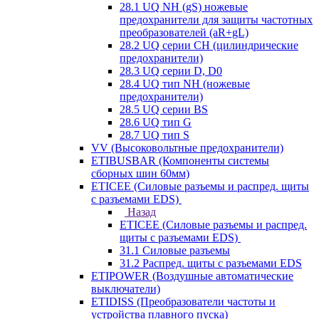
28.1 UQ NH (gS) ножевые
предохранители для защиты частотных
преобразователей (aR+gL)
28.2 UQ серии CH (цилиндрические
предохранители)
28.3 UQ серии D, D0
28.4 UQ тип NH (ножевые
предохранители)
28.5 UQ серии BS
28.6 UQ тип G
28.7 UQ тип S
VV (Высоковольтные предохранители)
ETIBUSBAR (Компоненты системы
сборных шин 60мм)
ETICEE (Силовые разъемы и распред. щиты
с разъемами EDS)
Назад
ETICEE (Силовые разъемы и распред.
щиты с разъемами EDS)
31.1 Силовые разъемы
31.2 Распред. щиты с разъемами EDS
ETIPOWER (Воздушные автоматические
выключатели)
ETIDISS (Преобразователи частоты и
устройства плавного пуска)