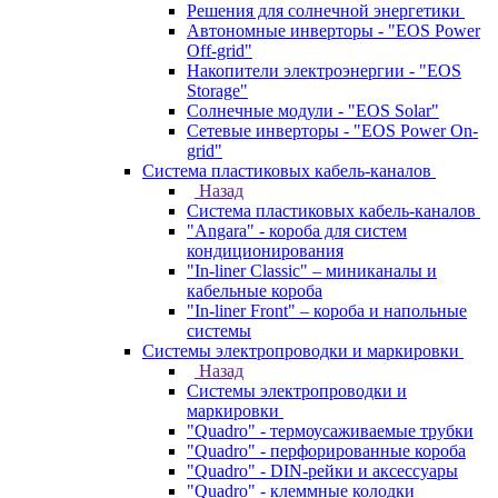
Решения для солнечной энергетики
Автономные инверторы - "EOS Power
Off-grid"
Накопители электроэнергии - "EOS
Storage"
Солнечные модули - "EOS Solar"
Сетевые инверторы - "EOS Power On-
grid"
Система пластиковых кабель-каналов
Назад
Система пластиковых кабель-каналов
"Angara" - короба для систем
кондиционирования
"In-liner Classic" – миниканалы и
кабельные короба
"In-liner Front" – короба и напольные
системы
Системы электропроводки и маркировки
Назад
Системы электропроводки и
маркировки
"Quadro" - термоусаживаемые трубки
"Quadro" - перфорированные короба
"Quadro" - DIN-рейки и аксессуары
"Quadro" - клеммные колодки