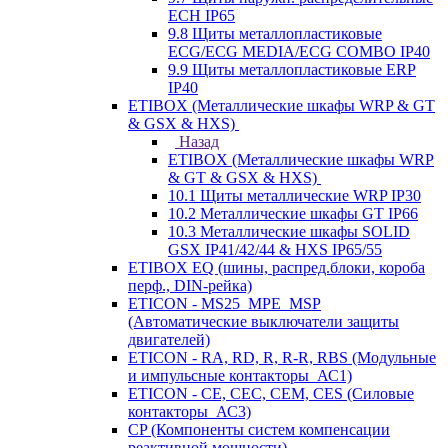
ECH IP65
9.8 Щиты металлопластиковые
ECG/ECG MEDIA/ECG COMBO IP40
9.9 Щиты металлопластиковые ERP
IP40
ETIBOX (Металлические шкафы WRP & GT
& GSX & HXS)
Назад
ETIBOX (Металлические шкафы WRP
& GT & GSX & HXS)
10.1 Щиты металлические WRP IP30
10.2 Металлические шкафы GT IP66
10.3 Металлические шкафы SOLID
GSX IP41/42/44 & HXS IP65/55
ETIBOX EQ (шины, распред.блоки, короба
перф., DIN-рейка)
ETICON - MS25_MPE_MSP
(Автоматические выключатели защиты
двигателей)
ETICON - RA, RD, R, R-R, RBS (Модульные
и импульсные контакторы_АС1)
ETICON - CE, CEC, CEM, CES (Силовые
контакторы_АС3)
CP (Компоненты систем компенсации
реактивной мощности)