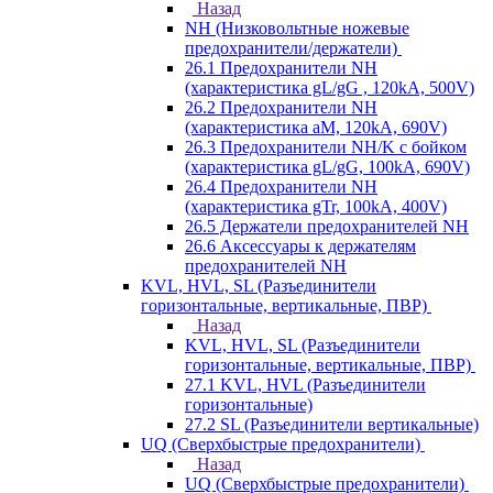
Назад
NH (Низковольтные ножевые
предохранители/держатели)
26.1 Предохранители NH
(характеристика gL/gG , 120kA, 500V)
26.2 Предохранители NH
(характеристика aM, 120kA, 690V)
26.3 Предохранители NH/K с бойком
(характеристика gL/gG, 100kA, 690V)
26.4 Предохранители NH
(характеристика gTr, 100kA, 400V)
26.5 Держатели предохранителей NH
26.6 Аксессуары к держателям
предохранителей NH
KVL, HVL, SL (Разъединители
горизонтальные, вертикальные, ПВР)
Назад
KVL, HVL, SL (Разъединители
горизонтальные, вертикальные, ПВР)
27.1 KVL, HVL (Разъединители
горизонтальные)
27.2 SL (Разъединители вертикальные)
UQ (Сверхбыстрые предохранители)
Назад
UQ (Сверхбыстрые предохранители)