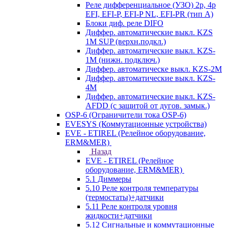
Реле дифференциальное (УЗО) 2р, 4р
EFI, EFI-P, EFI-P NL, EFI-PR (тип A)
Блоки диф. реле DIFO
Диффер. автоматические выкл. KZS
1M SUP (верхн.подкл.)
Диффер. автоматические выкл. KZS-
1M (нижн. подключ.)
Диффер. автоматическе выкл. KZS-2M
Диффер. автоматические выкл. KZS-
4M
Диффер. автоматические выкл. KZS-
AFDD (с защитой от дугов. замык.)
OSP-6 (Ограничители тока OSP-6)
EVESYS (Коммутационные устройства)
EVE - ETIREL (Релейное оборудование,
ERM&MER)
Назад
EVE - ETIREL (Релейное
оборудование, ERM&MER)
5.1 Диммеры
5.10 Реле контроля температуры
(термостаты)+датчики
5.11 Реле контроля уровня
жидкости+датчики
5.12 Сигнальные и коммутационные