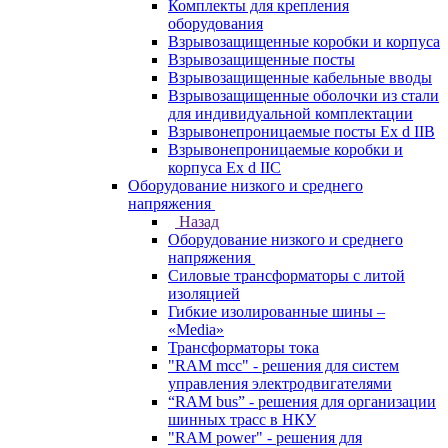
Комплекты для крепления
оборудования
Взрывозащищенные коробки и корпуса
Взрывозащищенные посты
Взрывозащищенные кабельные вводы
Взрывозащищенные оболочки из стали
для индивидуальной комплектации
Взрывонепроницаемые посты Ex d IIB
Взрывонепроницаемые коробки и
корпуса Ex d IIС
Оборудование низкого и среднего
напряжения
Назад
Оборудование низкого и среднего
напряжения
Силовые трансформаторы с литой
изоляцией
Гибкие изолированные шины –
«Media»
Трансформаторы тока
"RAM mcc" - решения для систем
управления электродвигателями
“RAM bus” - решения для организации
шинных трасс в НКУ
"RAM power" - решения для