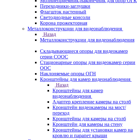
Молниеприемник-наконечник для опор ОГК
Переходники-заглушки
Флагшток настенный
Светодиодные консоли
Корона прожекторная
Металлоконструкции для видеонаблюдения
Назад
Металлоконструкции для видеонаблюдения
Складывающиеся опоры для видеокамер
серии СООС
Стационарные опоры для видеокамер серии
ООС
Наклоняемые опоры ОГН
Кронштейны для камер видеонаблюдения
Назад
Кронштейны для камер
видеонаблюдения
Адаптер крепление камеры на столб
Кронштейн видеокамеры на мост/
переход
Кронштейны для камеры на столб
Кронштейн для камеры на стену
Кронштейны для установки камер на
кровлю и парапет крыши