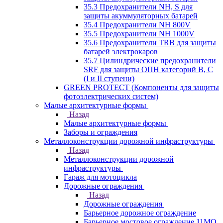
35.3 Предохранители NH, S для
защиты акуммуляторных батарей
35.4 Предохранители NH 800V
35.5 Предохранители NH 1000V
35.6 Предохранители TRB для защиты
батарей электрокаров
35.7 Цилиндрические предохранители
SRF для защиты ОПН категорий B, C
(I и II ступени)
GREEN PROTECT (Компоненты для защиты
фотоэлектрических систем)
Малые архитектурные формы
Назад
Малые архитектурные формы
Заборы и ограждения
Металлоконструкции дорожной инфраструктуры
Назад
Металлоконструкции дорожной
инфраструктуры
Гараж для мотоцикла
Дорожные ограждения
Назад
Дорожные ограждения
Барьерное дорожное ограждение
Барьерное мостовое ограждение 11МО