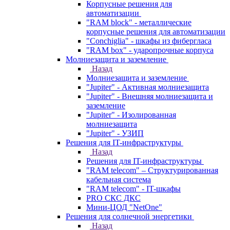
Корпусные решения для
автоматизации
"RAM block" - металлические
корпусные решения для автоматизации
"Conchiglia" - шкафы из фибергласа
"RAM box" - ударопрочные корпуса
Молниезащита и заземление
Назад
Молниезащита и заземление
"Jupiter" - Активная молниезащита
"Jupiter" - Внешняя молниезащита и
заземление
"Jupiter" - Изолированная
молниезащита
"Jupiter" - УЗИП
Решения для IT-инфраструктуры
Назад
Решения для IT-инфраструктуры
"RAM telecom" – Структурированная
кабельная система
"RAM telecom" - IT-шкафы
PRO СКС ДКС
Мини-ЦОД "NetOne"
Решения для солнечной энергетики
Назад