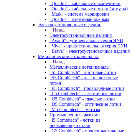
"Quadro" - кабельные наконечники
"Quadro" - кабельные стяжки (хомуты)
"Mark" - система маркировки
"Quadro" - клеммные зажимы
Электроустановочные изделия
Назад
Электроустановочные изделия
"Avanti" - универсальная серия ЭУИ
"Viva" - профессиональная серия ЭУИ
"Brava" - электроустановочные изделия
Металлические лотки/каналы
Назад
Металлические лотки/каналы
"S5 Combitech" - листовые лотки
"S3 Combitech" - легкие листовые
лотки
"F5 Combitech" - проволочные лотки
"L5 Combitech" - лестничные лотки
"U5 Combitech" - тяжелые лотки
"D5 Combitech" - оптические лотки
"M5 Combitech" - метизы
Промышленные разъемы
"I5 Combitech" - лотки из
нержавеющей стали
"G5 Combitech" - стеклопластиковые