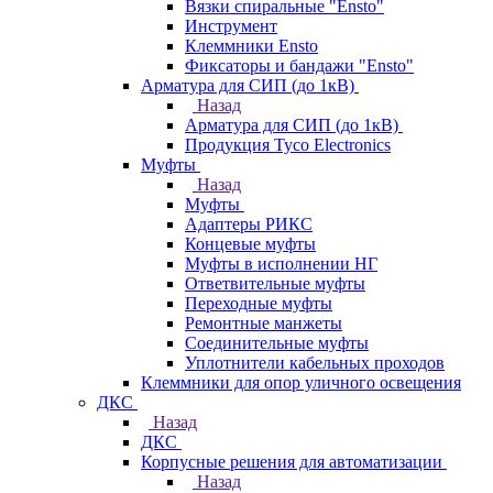
Вязки спиральные "Ensto"
Инструмент
Клеммники Ensto
Фиксаторы и бандажи "Ensto"
Арматура для СИП (до 1кВ)
Назад
Арматура для СИП (до 1кВ)
Продукция Tyco Electronics
Муфты
Назад
Муфты
Адаптеры РИКС
Концевые муфты
Муфты в исполнении НГ
Ответвительные муфты
Переходные муфты
Ремонтные манжеты
Соединительные муфты
Уплотнители кабельных проходов
Клеммники для опор уличного освещения
ДКС
Назад
ДКС
Корпусные решения для автоматизации
Назад