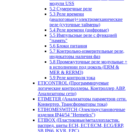
модули USS
5.2 Сумеречные реле
5.3 Реле времени
(аналоговые)+электромеханические
реле (суточные таймеры)
5.4 Реле времени (цифровые)
5.5 Импульсные реле с функцией
"память"
5.6 Блоки питания
5.7 Контрольно-измерительные реле,
индикаторы наличия фаз
5.8 Промежуточные реле модульные +
в исполнении под цоколь (ERM &
MER & RERM3)
5.9 Реле контроля тока
ETICONTROL (Программируемые
логические контроллеры. Контроллер АВР.
Анализаторы сети)
ETIMETER (Анализаторы параметров сети.
Конвертер. Трансформаторы тока)
ETIHOMESWITCH (Электроустановочные
изделия IP44/54 "Hermetics")
ETIBOX (Пластиковые/металлопластик.
распред. щиты ECH, ECT/ECM, ECG/ERP,
SB IP66, KVR, EPC)