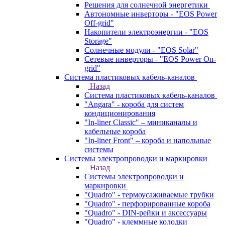
Решения для солнечной энергетики
Автономные инверторы - "EOS Power
Off-grid"
Накопители электроэнергии - "EOS
Storage"
Солнечные модули - "EOS Solar"
Сетевые инверторы - "EOS Power On-
grid"
Система пластиковых кабель-каналов
Назад
Система пластиковых кабель-каналов
"Angara" - короба для систем
кондиционирования
"In-liner Classic" – миниканалы и
кабельные короба
"In-liner Front" – короба и напольные
системы
Системы электропроводки и маркировки
Назад
Системы электропроводки и
маркировки
"Quadro" - термоусаживаемые трубки
"Quadro" - перфорированные короба
"Quadro" - DIN-рейки и аксессуары
"Quadro" - клеммные колодки