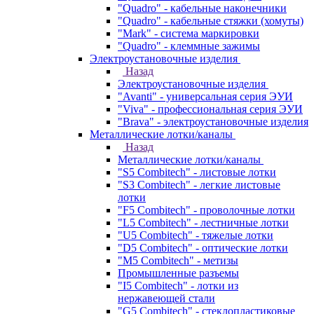
"Quadro" - кабельные наконечники
"Quadro" - кабельные стяжки (хомуты)
"Mark" - система маркировки
"Quadro" - клеммные зажимы
Электроустановочные изделия
Назад
Электроустановочные изделия
"Avanti" - универсальная серия ЭУИ
"Viva" - профессиональная серия ЭУИ
"Brava" - электроустановочные изделия
Металлические лотки/каналы
Назад
Металлические лотки/каналы
"S5 Combitech" - листовые лотки
"S3 Combitech" - легкие листовые
лотки
"F5 Combitech" - проволочные лотки
"L5 Combitech" - лестничные лотки
"U5 Combitech" - тяжелые лотки
"D5 Combitech" - оптические лотки
"M5 Combitech" - метизы
Промышленные разъемы
"I5 Combitech" - лотки из
нержавеющей стали
"G5 Combitech" - стеклопластиковые