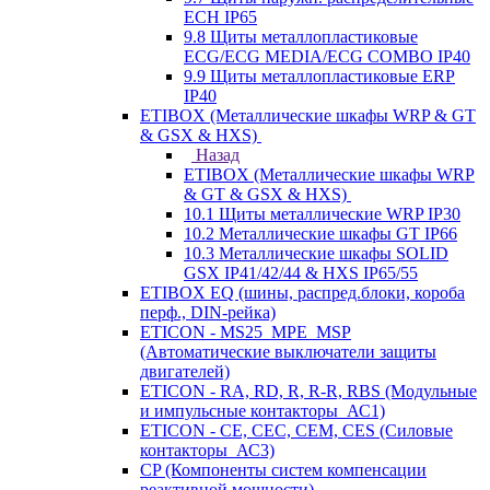
ECH IP65
9.8 Щиты металлопластиковые
ECG/ECG MEDIA/ECG COMBO IP40
9.9 Щиты металлопластиковые ERP
IP40
ETIBOX (Металлические шкафы WRP & GT
& GSX & HXS)
Назад
ETIBOX (Металлические шкафы WRP
& GT & GSX & HXS)
10.1 Щиты металлические WRP IP30
10.2 Металлические шкафы GT IP66
10.3 Металлические шкафы SOLID
GSX IP41/42/44 & HXS IP65/55
ETIBOX EQ (шины, распред.блоки, короба
перф., DIN-рейка)
ETICON - MS25_MPE_MSP
(Автоматические выключатели защиты
двигателей)
ETICON - RA, RD, R, R-R, RBS (Модульные
и импульсные контакторы_АС1)
ETICON - CE, CEC, CEM, CES (Силовые
контакторы_АС3)
CP (Компоненты систем компенсации
реактивной мощности)