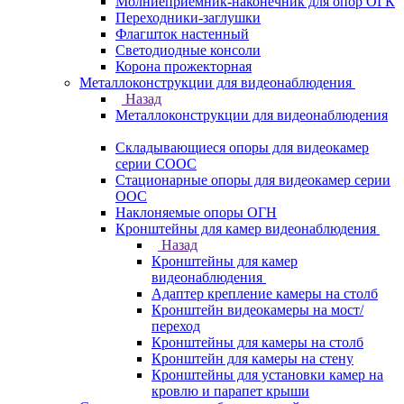
Молниеприемник-наконечник для опор ОГК
Переходники-заглушки
Флагшток настенный
Светодиодные консоли
Корона прожекторная
Металлоконструкции для видеонаблюдения
Назад
Металлоконструкции для видеонаблюдения
Складывающиеся опоры для видеокамер
серии СООС
Стационарные опоры для видеокамер серии
ООС
Наклоняемые опоры ОГН
Кронштейны для камер видеонаблюдения
Назад
Кронштейны для камер
видеонаблюдения
Адаптер крепление камеры на столб
Кронштейн видеокамеры на мост/
переход
Кронштейны для камеры на столб
Кронштейн для камеры на стену
Кронштейны для установки камер на
кровлю и парапет крыши