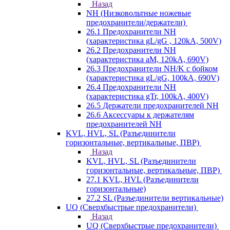
Назад
NH (Низковольтные ножевые
предохранители/держатели)
26.1 Предохранители NH
(характеристика gL/gG , 120kA, 500V)
26.2 Предохранители NH
(характеристика aM, 120kA, 690V)
26.3 Предохранители NH/K с бойком
(характеристика gL/gG, 100kA, 690V)
26.4 Предохранители NH
(характеристика gTr, 100kA, 400V)
26.5 Держатели предохранителей NH
26.6 Аксессуары к держателям
предохранителей NH
KVL, HVL, SL (Разъединители
горизонтальные, вертикальные, ПВР)
Назад
KVL, HVL, SL (Разъединители
горизонтальные, вертикальные, ПВР)
27.1 KVL, HVL (Разъединители
горизонтальные)
27.2 SL (Разъединители вертикальные)
UQ (Сверхбыстрые предохранители)
Назад
UQ (Сверхбыстрые предохранители)