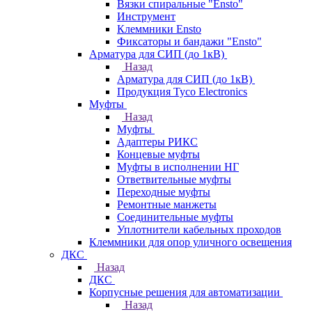
Вязки спиральные "Ensto"
Инструмент
Клеммники Ensto
Фиксаторы и бандажи "Ensto"
Арматура для СИП (до 1кВ)
Назад
Арматура для СИП (до 1кВ)
Продукция Tyco Electronics
Муфты
Назад
Муфты
Адаптеры РИКС
Концевые муфты
Муфты в исполнении НГ
Ответвительные муфты
Переходные муфты
Ремонтные манжеты
Соединительные муфты
Уплотнители кабельных проходов
Клеммники для опор уличного освещения
ДКС
Назад
ДКС
Корпусные решения для автоматизации
Назад