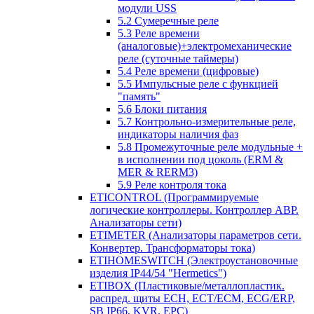
модули USS
5.2 Сумеречные реле
5.3 Реле времени
(аналоговые)+электромеханические
реле (суточные таймеры)
5.4 Реле времени (цифровые)
5.5 Импульсные реле с функцией
"память"
5.6 Блоки питания
5.7 Контрольно-измерительные реле,
индикаторы наличия фаз
5.8 Промежуточные реле модульные +
в исполнении под цоколь (ERM &
MER & RERM3)
5.9 Реле контроля тока
ETICONTROL (Программируемые
логические контроллеры. Контроллер АВР.
Анализаторы сети)
ETIMETER (Анализаторы параметров сети.
Конвертер. Трансформаторы тока)
ETIHOMESWITCH (Электроустановочные
изделия IP44/54 "Hermetics")
ETIBOX (Пластиковые/металлопластик.
распред. щиты ECH, ECT/ECM, ECG/ERP,
SB IP66, KVR, EPC)