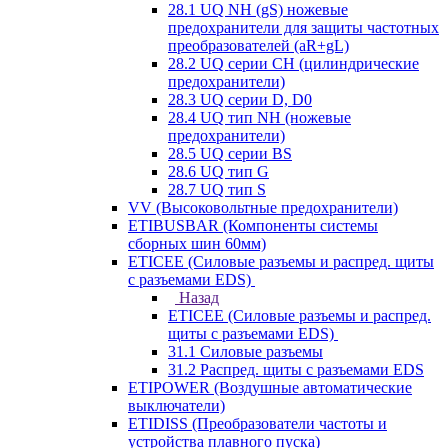
28.1 UQ NH (gS) ножевые
предохранители для защиты частотных
преобразователей (aR+gL)
28.2 UQ серии CH (цилиндрические
предохранители)
28.3 UQ серии D, D0
28.4 UQ тип NH (ножевые
предохранители)
28.5 UQ серии BS
28.6 UQ тип G
28.7 UQ тип S
VV (Высоковольтные предохранители)
ETIBUSBAR (Компоненты системы
сборных шин 60мм)
ETICEE (Силовые разъемы и распред. щиты
с разъемами EDS)
Назад
ETICEE (Силовые разъемы и распред.
щиты с разъемами EDS)
31.1 Силовые разъемы
31.2 Распред. щиты с разъемами EDS
ETIPOWER (Воздушные автоматические
выключатели)
ETIDISS (Преобразователи частоты и
устройства плавного пуска)