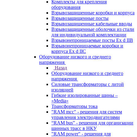
Комплекты для крепления
оборудования
Взрывозащищенные коробки и корпуса
Взрывозащищенные посты
Взрывозащищенные кабельные вводы
Взрывозащищенные оболочки из стали
для индивидуальной комплектации
Взрывонепроницаемые посты Ex d IIB
Взрывонепроницаемые коробки и
корпуса Ex d IIС
Оборудование низкого и среднего
напряжения
Назад
Оборудование низкого и среднего
напряжения
Силовые трансформаторы с литой
изоляцией
Гибкие изолированные шины –
«Media»
Трансформаторы тока
"RAM mcc" - решения для систем
управления электродвигателями
“RAM bus” - решения для организации
шинных трасс в НКУ
"RAM power" - решения для