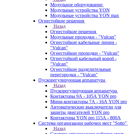
Модульное оборудование
Модульные устройства YON
Модульные устройства YON max
Огнестойкие решения
Назад
Огнестойкие решения
Модульные проходки - "Vulcan"
Огнестойкие кабельные линии -
"Vulcan"
Огнестойкие проходки - "Vulcan"
Огнестойкий кабельный короб -
"Vulcan"
Огнестойкие разделительные
перегородки - "Vulcan"
Пускорегулирующая аппаратура
Назад
Пускорегулирующая аппаратура
Контакторы 9А - 105А YON pro
Мини-контакторы 7А - 16А YON pro
Автоматические выключатели для
защиты двигателей YON pro
Контакторы YON pro 115А - 800А
Система организации рабочих мест "Sotto"
Назад
Система организации рабочих мест