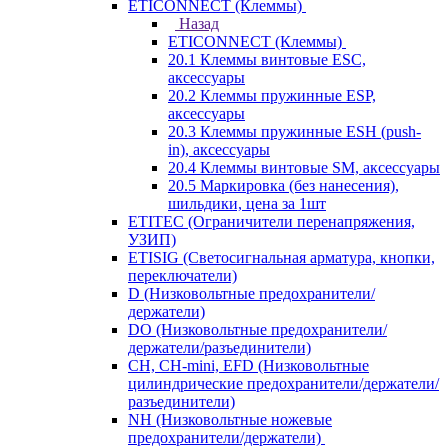
ETICONNECT (Клеммы)
Назад
ETICONNECT (Клеммы)
20.1 Клеммы винтовые ESC,
аксессуары
20.2 Клеммы пружинные ESP,
аксессуары
20.3 Клеммы пружинные ESH (push-
in), аксессуары
20.4 Клеммы винтовые SM, аксессуары
20.5 Маркировка (без нанесения),
шильдики, цена за 1шт
ETITEC (Ограничители перенапряжения,
УЗИП)
ETISIG (Светосигнальная арматура, кнопки,
переключатели)
D (Низковольтные предохранители/
держатели)
DO (Низковольтные предохранители/
держатели/разъединители)
CH, CH-mini, EFD (Низковольтные
цилиндрические предохранители/держатели/
разъединители)
NH (Низковольтные ножевые
предохранители/держатели)