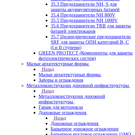
35.3 Предохранители NH, S для
защиты акуммуляторных батарей
35.4 Предохранители NH 800V
35.5 Предохранители NH 1000V
35.6 Предохранители TRB для защиты
батарей электрокаров
35.7 Цилиндрические предохранители
SRF для защиты ОПН категорий B, C
(I и II ступени)
GREEN PROTECT (Компоненты для защиты
фотоэлектрических систем)
Малые архитектурные формы
Назад
Малые архитектурные формы
Заборы и ограждения
Металлоконструкции дорожной инфраструктуры
Назад
Металлоконструкции дорожной
инфраструктуры
Гараж для мотоцикла
Дорожные ограждения
Назад
Дорожные ограждения
Барьерное дорожное ограждение
Барьерное мостовое ограждение 11МО