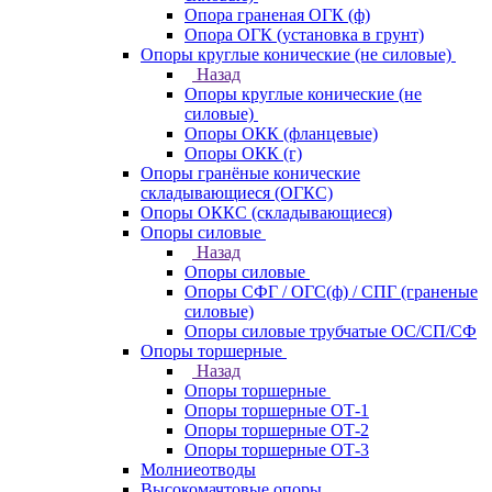
Опора граненая ОГК (ф)
Опора ОГК (установка в грунт)
Опоры круглые конические (не силовые)
Назад
Опоры круглые конические (не
силовые)
Опоры ОКК (фланцевые)
Опоры ОКК (г)
Опоры гранёные конические
складывающиеся (ОГКС)
Опоры ОККС (складывающиеся)
Опоры силовые
Назад
Опоры силовые
Опоры СФГ / ОГС(ф) / СПГ (граненые
силовые)
Опоры силовые трубчатые ОС/СП/СФ
Опоры торшерные
Назад
Опоры торшерные
Опоры торшерные ОТ-1
Опоры торшерные ОТ-2
Опоры торшерные ОТ-3
Молниеотводы
Высокомачтовые опоры