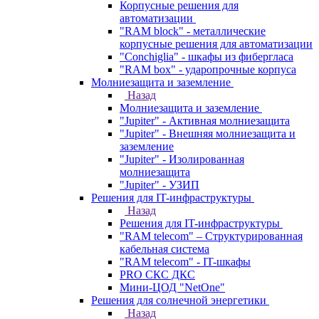
Корпусные решения для
автоматизации
"RAM block" - металлические
корпусные решения для автоматизации
"Conchiglia" - шкафы из фибергласа
"RAM box" - ударопрочные корпуса
Молниезащита и заземление
Назад
Молниезащита и заземление
"Jupiter" - Активная молниезащита
"Jupiter" - Внешняя молниезащита и
заземление
"Jupiter" - Изолированная
молниезащита
"Jupiter" - УЗИП
Решения для IT-инфраструктуры
Назад
Решения для IT-инфраструктуры
"RAM telecom" – Структурированная
кабельная система
"RAM telecom" - IT-шкафы
PRO СКС ДКС
Мини-ЦОД "NetOne"
Решения для солнечной энергетики
Назад