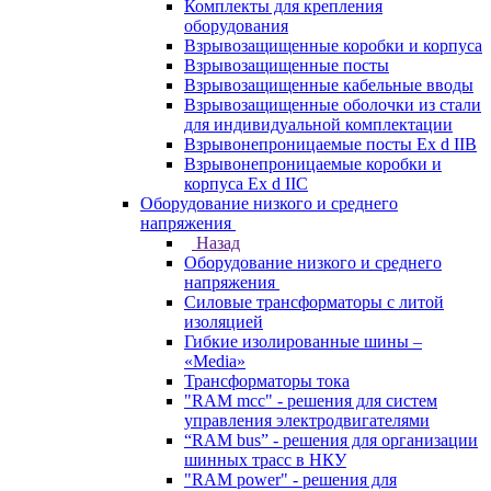
Комплекты для крепления
оборудования
Взрывозащищенные коробки и корпуса
Взрывозащищенные посты
Взрывозащищенные кабельные вводы
Взрывозащищенные оболочки из стали
для индивидуальной комплектации
Взрывонепроницаемые посты Ex d IIB
Взрывонепроницаемые коробки и
корпуса Ex d IIС
Оборудование низкого и среднего
напряжения
Назад
Оборудование низкого и среднего
напряжения
Силовые трансформаторы с литой
изоляцией
Гибкие изолированные шины –
«Media»
Трансформаторы тока
"RAM mcc" - решения для систем
управления электродвигателями
“RAM bus” - решения для организации
шинных трасс в НКУ
"RAM power" - решения для