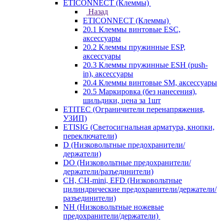
ETICONNECT (Клеммы)
Назад
ETICONNECT (Клеммы)
20.1 Клеммы винтовые ESC,
аксессуары
20.2 Клеммы пружинные ESP,
аксессуары
20.3 Клеммы пружинные ESH (push-
in), аксессуары
20.4 Клеммы винтовые SM, аксессуары
20.5 Маркировка (без нанесения),
шильдики, цена за 1шт
ETITEC (Ограничители перенапряжения,
УЗИП)
ETISIG (Светосигнальная арматура, кнопки,
переключатели)
D (Низковольтные предохранители/
держатели)
DO (Низковольтные предохранители/
держатели/разъединители)
CH, CH-mini, EFD (Низковольтные
цилиндрические предохранители/держатели/
разъединители)
NH (Низковольтные ножевые
предохранители/держатели)