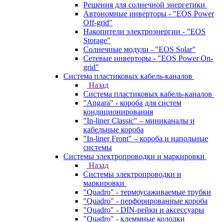
Решения для солнечной энергетики
Автономные инверторы - "EOS Power
Off-grid"
Накопители электроэнергии - "EOS
Storage"
Солнечные модули - "EOS Solar"
Сетевые инверторы - "EOS Power On-
grid"
Система пластиковых кабель-каналов
Назад
Система пластиковых кабель-каналов
"Angara" - короба для систем
кондиционирования
"In-liner Classic" – миниканалы и
кабельные короба
"In-liner Front" – короба и напольные
системы
Системы электропроводки и маркировки
Назад
Системы электропроводки и
маркировки
"Quadro" - термоусаживаемые трубки
"Quadro" - перфорированные короба
"Quadro" - DIN-рейки и аксессуары
"Quadro" - клеммные колодки