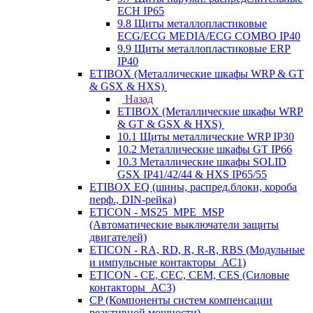
ECH IP65
9.8 Щиты металлопластиковые
ECG/ECG MEDIA/ECG COMBO IP40
9.9 Щиты металлопластиковые ERP
IP40
ETIBOX (Металлические шкафы WRP & GT
& GSX & HXS)
Назад
ETIBOX (Металлические шкафы WRP
& GT & GSX & HXS)
10.1 Щиты металлические WRP IP30
10.2 Металлические шкафы GT IP66
10.3 Металлические шкафы SOLID
GSX IP41/42/44 & HXS IP65/55
ETIBOX EQ (шины, распред.блоки, короба
перф., DIN-рейка)
ETICON - MS25_MPE_MSP
(Автоматические выключатели защиты
двигателей)
ETICON - RA, RD, R, R-R, RBS (Модульные
и импульсные контакторы_АС1)
ETICON - CE, CEC, CEM, CES (Силовые
контакторы_АС3)
CP (Компоненты систем компенсации
реактивной мощности)