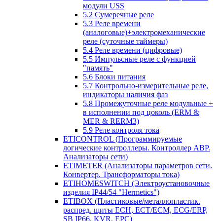
модули USS
5.2 Сумеречные реле
5.3 Реле времени
(аналоговые)+электромеханические
реле (суточные таймеры)
5.4 Реле времени (цифровые)
5.5 Импульсные реле с функцией
"память"
5.6 Блоки питания
5.7 Контрольно-измерительные реле,
индикаторы наличия фаз
5.8 Промежуточные реле модульные +
в исполнении под цоколь (ERM &
MER & RERM3)
5.9 Реле контроля тока
ETICONTROL (Программируемые
логические контроллеры. Контроллер АВР.
Анализаторы сети)
ETIMETER (Анализаторы параметров сети.
Конвертер. Трансформаторы тока)
ETIHOMESWITCH (Электроустановочные
изделия IP44/54 "Hermetics")
ETIBOX (Пластиковые/металлопластик.
распред. щиты ECH, ECT/ECM, ECG/ERP,
SB IP66, KVR, EPC)