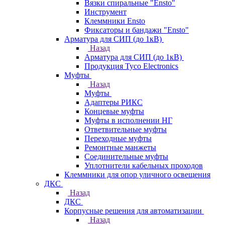
Вязки спиральные "Ensto"
Инструмент
Клеммники Ensto
Фиксаторы и бандажи "Ensto"
Арматура для СИП (до 1кВ)
Назад
Арматура для СИП (до 1кВ)
Продукция Tyco Electronics
Муфты
Назад
Муфты
Адаптеры РИКС
Концевые муфты
Муфты в исполнении НГ
Ответвительные муфты
Переходные муфты
Ремонтные манжеты
Соединительные муфты
Уплотнители кабельных проходов
Клеммники для опор уличного освещения
ДКС
Назад
ДКС
Корпусные решения для автоматизации
Назад