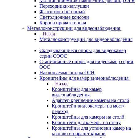
Молниеприемник-наконечник для опор ОГК
Переходники-заглушки
Флагшток настенный
Светодиодные консоли
Корона прожекторная
Металлоконструкции для видеонаблюдения
Назад
Металлоконструкции для видеонаблюдения
Складывающиеся опоры для видеокамер
серии СООС
Стационарные опоры для видеокамер серии
ООС
Наклоняемые опоры ОГН
Кронштейны для камер видеонаблюдения
Назад
Кронштейны для камер
видеонаблюдения
Адаптер крепление камеры на столб
Кронштейн видеокамеры на мост/
переход
Кронштейны для камеры на столб
Кронштейн для камеры на стену
Кронштейны для установки камер на
кровлю и парапет крыши