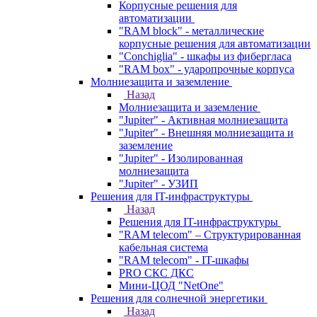
Корпусные решения для
автоматизации
"RAM block" - металлические
корпусные решения для автоматизации
"Conchiglia" - шкафы из фибергласа
"RAM box" - ударопрочные корпуса
Молниезащита и заземление
Назад
Молниезащита и заземление
"Jupiter" - Активная молниезащита
"Jupiter" - Внешняя молниезащита и
заземление
"Jupiter" - Изолированная
молниезащита
"Jupiter" - УЗИП
Решения для IT-инфраструктуры
Назад
Решения для IT-инфраструктуры
"RAM telecom" – Структурированная
кабельная система
"RAM telecom" - IT-шкафы
PRO СКС ДКС
Мини-ЦОД "NetOne"
Решения для солнечной энергетики
Назад