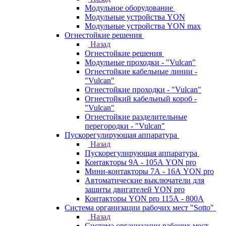
Модульное оборудование
Модульные устройства YON
Модульные устройства YON max
Огнестойкие решения
Назад
Огнестойкие решения
Модульные проходки - "Vulcan"
Огнестойкие кабельные линии -
"Vulcan"
Огнестойкие проходки - "Vulcan"
Огнестойкий кабельный короб -
"Vulcan"
Огнестойкие разделительные
перегородки - "Vulcan"
Пускорегулирующая аппаратура
Назад
Пускорегулирующая аппаратура
Контакторы 9А - 105А YON pro
Мини-контакторы 7А - 16А YON pro
Автоматические выключатели для
защиты двигателей YON pro
Контакторы YON pro 115А - 800А
Система организации рабочих мест "Sotto"
Назад
Система организации рабочих мест