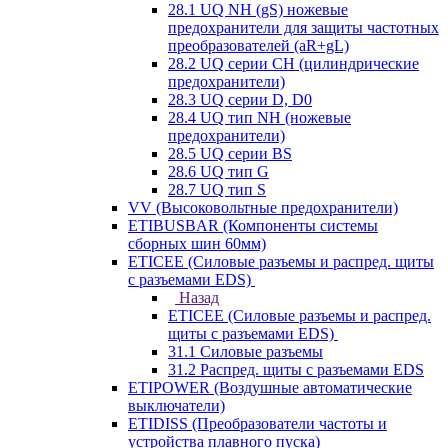
28.1 UQ NH (gS) ножевые
предохранители для защиты частотных
преобразователей (aR+gL)
28.2 UQ серии CH (цилиндрические
предохранители)
28.3 UQ серии D, D0
28.4 UQ тип NH (ножевые
предохранители)
28.5 UQ серии BS
28.6 UQ тип G
28.7 UQ тип S
VV (Высоковольтные предохранители)
ETIBUSBAR (Компоненты системы
сборных шин 60мм)
ETICEE (Силовые разъемы и распред. щиты
с разъемами EDS)
Назад
ETICEE (Силовые разъемы и распред.
щиты с разъемами EDS)
31.1 Силовые разъемы
31.2 Распред. щиты с разъемами EDS
ETIPOWER (Воздушные автоматические
выключатели)
ETIDISS (Преобразователи частоты и
устройства плавного пуска)