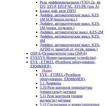
Реле дифференциальное (УЗО) 2р, 4р
EFI, EFI-P, EFI-P NL, EFI-PR (тип A)
Блоки диф. реле DIFO
Диффер. автоматические выкл. KZS
1M SUP (верхн.подкл.)
Диффер. автоматические выкл. KZS-
1M (нижн. подключ.)
Диффер. автоматическе выкл. KZS-2M
Диффер. автоматические выкл. KZS-
4M
Диффер. автоматические выкл. KZS-
AFDD (с защитой от дугов. замык.)
OSP-6 (Ограничители тока OSP-6)
EVESYS (Коммутационные устройства)
EVE - ETIREL (Релейное оборудование,
ERM&MER)
Назад
EVE - ETIREL (Релейное
оборудование, ERM&MER)
5.1 Диммеры
5.10 Реле контроля температуры
(термостаты)+датчики
5.11 Реле контроля уровня
жидкости+датчики
5.12 Сигнальные и коммутационные