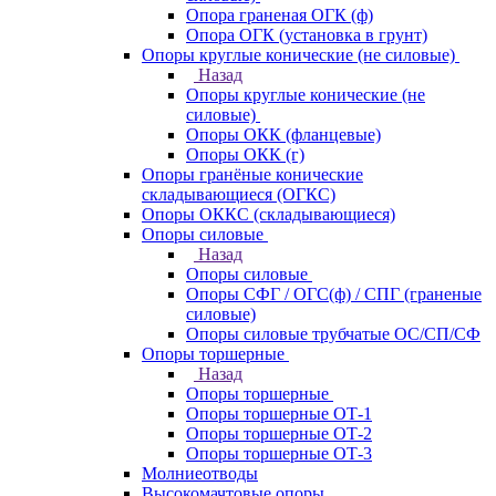
Опора граненая ОГК (ф)
Опора ОГК (установка в грунт)
Опоры круглые конические (не силовые)
Назад
Опоры круглые конические (не
силовые)
Опоры ОКК (фланцевые)
Опоры ОКК (г)
Опоры гранёные конические
складывающиеся (ОГКС)
Опоры ОККС (складывающиеся)
Опоры силовые
Назад
Опоры силовые
Опоры СФГ / ОГС(ф) / СПГ (граненые
силовые)
Опоры силовые трубчатые ОС/СП/СФ
Опоры торшерные
Назад
Опоры торшерные
Опоры торшерные ОТ-1
Опоры торшерные ОТ-2
Опоры торшерные ОТ-3
Молниеотводы
Высокомачтовые опоры