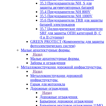
35.3 Предохранители NH, S для
защиты акуммуляторных батарей
35.4 Предохранители NH 800V
35.5 Предохранители NH 1000V
35.6 Предохранители TRB для защиты
батарей электрокаров
35.7 Цилиндрические предохранители
SRF для защиты ОПН категорий B, C
(I и II ступени)
GREEN PROTECT (Компоненты для защиты
фотоэлектрических систем)
Малые архитектурные формы
Назад
Малые архитектурные формы
Заборы и ограждения
Металлоконструкции дорожной инфраструктуры
Назад
Металлоконструкции дорожной
инфраструктуры
Гараж для мотоцикла
Дорожные ограждения
Назад
Дорожные ограждения
Барьерное дорожное ограждение
Барьерное мостовое ограждение 11МО