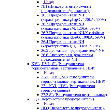
Назад
NH (Низковольтные ножевые
предохранители/держатели)
26.1 Предохранители NH
(характеристика gL/gG , 120kA, 500V)
26.2 Предохранители NH
(характеристика aM, 120kA, 690V)
26.3 Предохранители NH/K с бойком
(характеристика gL/gG, 100kA, 690V)
26.4 Предохранители NH
(характеристика gTr, 100kA, 400V)
26.5 Держатели предохранителей NH
26.6 Аксессуары к держателям
предохранителей NH
KVL, HVL, SL (Разъединители
горизонтальные, вертикальные, ПВР)
Назад
KVL, HVL, SL (Разъединители
горизонтальные, вертикальные, ПВР)
27.1 KVL, HVL (Разъединители
горизонтальные)
27.2 SL (Разъединители вертикальные)
UQ (Сверхбыстрые предохранители)
Назад
UQ (Сверхбыстрые предохранители)