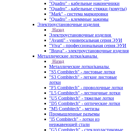
"Quadro" - кабельные наконечники
"Quadro" - кабельные стяжки (хомуты)
"Mark" - система маркировки
"Quadro" - клеммные зажимы
Электроустановочные изделия
Назад
Электроустановочные изделия
"Avanti" - универсальная серия ЭУИ
"Viva" - профессиональная серия ЭУИ
"Brava" - электроустановочные изделия
Металлические лотки/каналы
Назад
Металлические лотки/каналы
"S5 Combitech" - листовые лотки
"S3 Combitech" - легкие листовые
лотки
"F5 Combitech" - проволочные лотки
"L5 Combitech" - лестничные лотки
"U5 Combitech" - тяжелые лотки
"D5 Combitech" - оптические лотки
"M5 Combitech" - метизы
Промышленные разъемы
"I5 Combitech" - лотки из
нержавеющей стали
"G5 Combitech" - стеклопластиковые