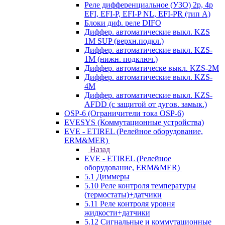
Реле дифференциальное (УЗО) 2р, 4р
EFI, EFI-P, EFI-P NL, EFI-PR (тип A)
Блоки диф. реле DIFO
Диффер. автоматические выкл. KZS
1M SUP (верхн.подкл.)
Диффер. автоматические выкл. KZS-
1M (нижн. подключ.)
Диффер. автоматическе выкл. KZS-2M
Диффер. автоматические выкл. KZS-
4M
Диффер. автоматические выкл. KZS-
AFDD (с защитой от дугов. замык.)
OSP-6 (Ограничители тока OSP-6)
EVESYS (Коммутационные устройства)
EVE - ETIREL (Релейное оборудование,
ERM&MER)
Назад
EVE - ETIREL (Релейное
оборудование, ERM&MER)
5.1 Диммеры
5.10 Реле контроля температуры
(термостаты)+датчики
5.11 Реле контроля уровня
жидкости+датчики
5.12 Сигнальные и коммутационные