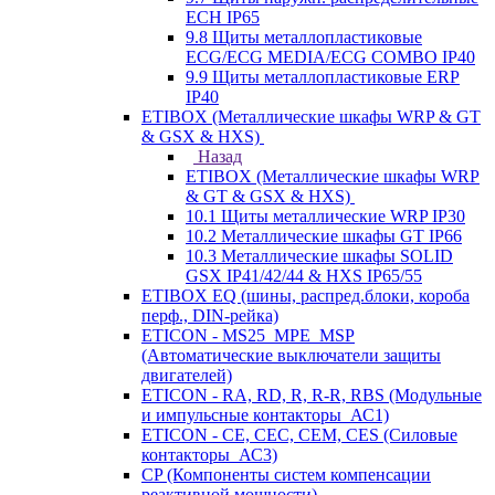
ECH IP65
9.8 Щиты металлопластиковые
ECG/ECG MEDIA/ECG COMBO IP40
9.9 Щиты металлопластиковые ERP
IP40
ETIBOX (Металлические шкафы WRP & GT
& GSX & HXS)
Назад
ETIBOX (Металлические шкафы WRP
& GT & GSX & HXS)
10.1 Щиты металлические WRP IP30
10.2 Металлические шкафы GT IP66
10.3 Металлические шкафы SOLID
GSX IP41/42/44 & HXS IP65/55
ETIBOX EQ (шины, распред.блоки, короба
перф., DIN-рейка)
ETICON - MS25_MPE_MSP
(Автоматические выключатели защиты
двигателей)
ETICON - RA, RD, R, R-R, RBS (Модульные
и импульсные контакторы_АС1)
ETICON - CE, CEC, CEM, CES (Силовые
контакторы_АС3)
CP (Компоненты систем компенсации
реактивной мощности)