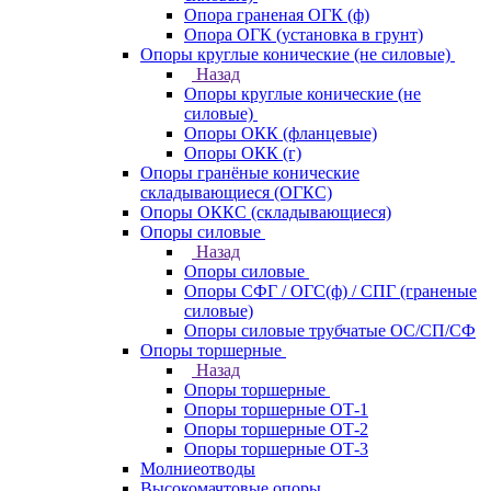
Опора граненая ОГК (ф)
Опора ОГК (установка в грунт)
Опоры круглые конические (не силовые)
Назад
Опоры круглые конические (не
силовые)
Опоры ОКК (фланцевые)
Опоры ОКК (г)
Опоры гранёные конические
складывающиеся (ОГКС)
Опоры ОККС (складывающиеся)
Опоры силовые
Назад
Опоры силовые
Опоры СФГ / ОГС(ф) / СПГ (граненые
силовые)
Опоры силовые трубчатые ОС/СП/СФ
Опоры торшерные
Назад
Опоры торшерные
Опоры торшерные ОТ-1
Опоры торшерные ОТ-2
Опоры торшерные ОТ-3
Молниеотводы
Высокомачтовые опоры