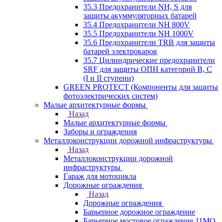
35.3 Предохранители NH, S для
защиты акуммуляторных батарей
35.4 Предохранители NH 800V
35.5 Предохранители NH 1000V
35.6 Предохранители TRB для защиты
батарей электрокаров
35.7 Цилиндрические предохранители
SRF для защиты ОПН категорий B, C
(I и II ступени)
GREEN PROTECT (Компоненты для защиты
фотоэлектрических систем)
Малые архитектурные формы
Назад
Малые архитектурные формы
Заборы и ограждения
Металлоконструкции дорожной инфраструктуры
Назад
Металлоконструкции дорожной
инфраструктуры
Гараж для мотоцикла
Дорожные ограждения
Назад
Дорожные ограждения
Барьерное дорожное ограждение
Барьерное мостовое ограждение 11МО