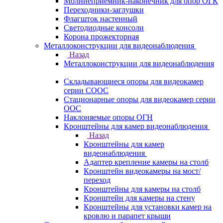
Молниеприемник-наконечник для опор ОГК
Переходники-заглушки
Флагшток настенный
Светодиодные консоли
Корона прожекторная
Металлоконструкции для видеонаблюдения
Назад
Металлоконструкции для видеонаблюдения
Складывающиеся опоры для видеокамер
серии СООС
Стационарные опоры для видеокамер серии
ООС
Наклоняемые опоры ОГН
Кронштейны для камер видеонаблюдения
Назад
Кронштейны для камер
видеонаблюдения
Адаптер крепление камеры на столб
Кронштейн видеокамеры на мост/
переход
Кронштейны для камеры на столб
Кронштейн для камеры на стену
Кронштейны для установки камер на
кровлю и парапет крыши