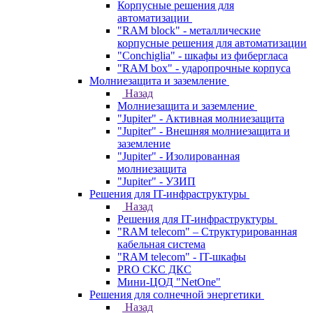
Корпусные решения для
автоматизации
"RAM block" - металлические
корпусные решения для автоматизации
"Conchiglia" - шкафы из фибергласа
"RAM box" - ударопрочные корпуса
Молниезащита и заземление
Назад
Молниезащита и заземление
"Jupiter" - Активная молниезащита
"Jupiter" - Внешняя молниезащита и
заземление
"Jupiter" - Изолированная
молниезащита
"Jupiter" - УЗИП
Решения для IT-инфраструктуры
Назад
Решения для IT-инфраструктуры
"RAM telecom" – Структурированная
кабельная система
"RAM telecom" - IT-шкафы
PRO СКС ДКС
Мини-ЦОД "NetOne"
Решения для солнечной энергетики
Назад