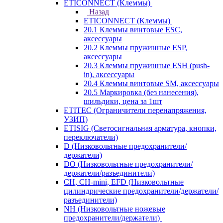
ETICONNECT (Клеммы)
Назад
ETICONNECT (Клеммы)
20.1 Клеммы винтовые ESC,
аксессуары
20.2 Клеммы пружинные ESP,
аксессуары
20.3 Клеммы пружинные ESH (push-
in), аксессуары
20.4 Клеммы винтовые SM, аксессуары
20.5 Маркировка (без нанесения),
шильдики, цена за 1шт
ETITEC (Ограничители перенапряжения,
УЗИП)
ETISIG (Светосигнальная арматура, кнопки,
переключатели)
D (Низковольтные предохранители/
держатели)
DO (Низковольтные предохранители/
держатели/разъединители)
CH, CH-mini, EFD (Низковольтные
цилиндрические предохранители/держатели/
разъединители)
NH (Низковольтные ножевые
предохранители/держатели)