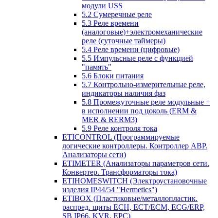
модули USS
5.2 Сумеречные реле
5.3 Реле времени
(аналоговые)+электромеханические
реле (суточные таймеры)
5.4 Реле времени (цифровые)
5.5 Импульсные реле с функцией
"память"
5.6 Блоки питания
5.7 Контрольно-измерительные реле,
индикаторы наличия фаз
5.8 Промежуточные реле модульные +
в исполнении под цоколь (ERM &
MER & RERM3)
5.9 Реле контроля тока
ETICONTROL (Программируемые
логические контроллеры. Контроллер АВР.
Анализаторы сети)
ETIMETER (Анализаторы параметров сети.
Конвертер. Трансформаторы тока)
ETIHOMESWITCH (Электроустановочные
изделия IP44/54 "Hermetics")
ETIBOX (Пластиковые/металлопластик.
распред. щиты ECH, ECT/ECM, ECG/ERP,
SB IP66, KVR, EPC)