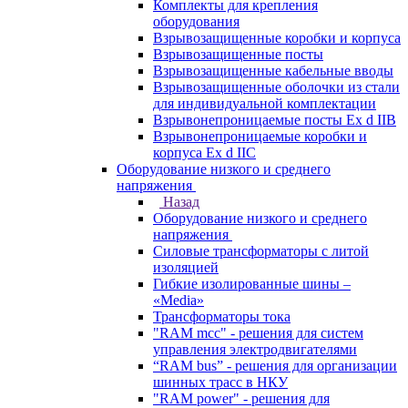
Комплекты для крепления
оборудования
Взрывозащищенные коробки и корпуса
Взрывозащищенные посты
Взрывозащищенные кабельные вводы
Взрывозащищенные оболочки из стали
для индивидуальной комплектации
Взрывонепроницаемые посты Ex d IIB
Взрывонепроницаемые коробки и
корпуса Ex d IIС
Оборудование низкого и среднего
напряжения
Назад
Оборудование низкого и среднего
напряжения
Силовые трансформаторы с литой
изоляцией
Гибкие изолированные шины –
«Media»
Трансформаторы тока
"RAM mcc" - решения для систем
управления электродвигателями
“RAM bus” - решения для организации
шинных трасс в НКУ
"RAM power" - решения для