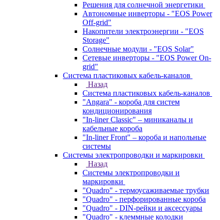
Решения для солнечной энергетики
Автономные инверторы - "EOS Power
Off-grid"
Накопители электроэнергии - "EOS
Storage"
Солнечные модули - "EOS Solar"
Сетевые инверторы - "EOS Power On-
grid"
Система пластиковых кабель-каналов
Назад
Система пластиковых кабель-каналов
"Angara" - короба для систем
кондиционирования
"In-liner Classic" – миниканалы и
кабельные короба
"In-liner Front" – короба и напольные
системы
Системы электропроводки и маркировки
Назад
Системы электропроводки и
маркировки
"Quadro" - термоусаживаемые трубки
"Quadro" - перфорированные короба
"Quadro" - DIN-рейки и аксессуары
"Quadro" - клеммные колодки