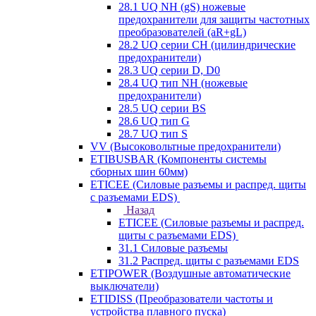
28.1 UQ NH (gS) ножевые
предохранители для защиты частотных
преобразователей (aR+gL)
28.2 UQ серии CH (цилиндрические
предохранители)
28.3 UQ серии D, D0
28.4 UQ тип NH (ножевые
предохранители)
28.5 UQ серии BS
28.6 UQ тип G
28.7 UQ тип S
VV (Высоковольтные предохранители)
ETIBUSBAR (Компоненты системы
сборных шин 60мм)
ETICEE (Силовые разъемы и распред. щиты
с разъемами EDS)
Назад
ETICEE (Силовые разъемы и распред.
щиты с разъемами EDS)
31.1 Силовые разъемы
31.2 Распред. щиты с разъемами EDS
ETIPOWER (Воздушные автоматические
выключатели)
ETIDISS (Преобразователи частоты и
устройства плавного пуска)