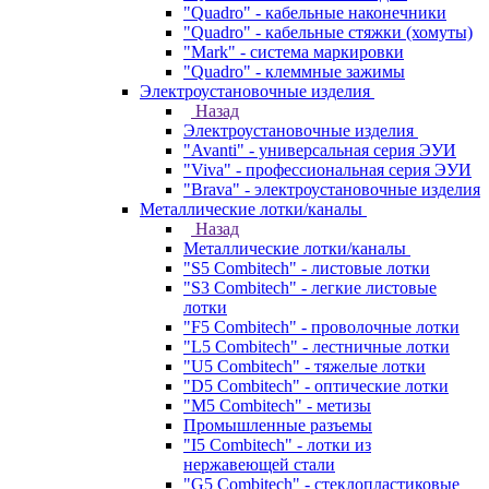
"Quadro" - кабельные наконечники
"Quadro" - кабельные стяжки (хомуты)
"Mark" - система маркировки
"Quadro" - клеммные зажимы
Электроустановочные изделия
Назад
Электроустановочные изделия
"Avanti" - универсальная серия ЭУИ
"Viva" - профессиональная серия ЭУИ
"Brava" - электроустановочные изделия
Металлические лотки/каналы
Назад
Металлические лотки/каналы
"S5 Combitech" - листовые лотки
"S3 Combitech" - легкие листовые
лотки
"F5 Combitech" - проволочные лотки
"L5 Combitech" - лестничные лотки
"U5 Combitech" - тяжелые лотки
"D5 Combitech" - оптические лотки
"M5 Combitech" - метизы
Промышленные разъемы
"I5 Combitech" - лотки из
нержавеющей стали
"G5 Combitech" - стеклопластиковые