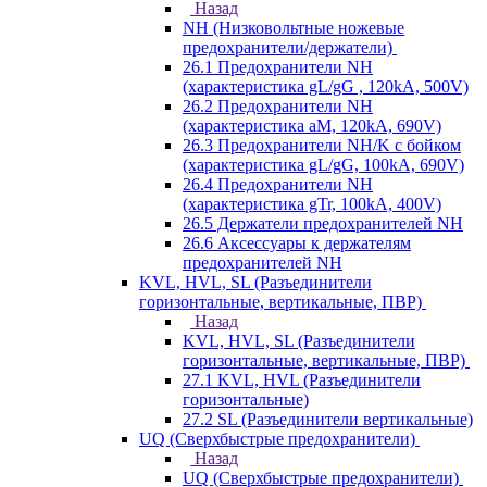
Назад
NH (Низковольтные ножевые
предохранители/держатели)
26.1 Предохранители NH
(характеристика gL/gG , 120kA, 500V)
26.2 Предохранители NH
(характеристика aM, 120kA, 690V)
26.3 Предохранители NH/K с бойком
(характеристика gL/gG, 100kA, 690V)
26.4 Предохранители NH
(характеристика gTr, 100kA, 400V)
26.5 Держатели предохранителей NH
26.6 Аксессуары к держателям
предохранителей NH
KVL, HVL, SL (Разъединители
горизонтальные, вертикальные, ПВР)
Назад
KVL, HVL, SL (Разъединители
горизонтальные, вертикальные, ПВР)
27.1 KVL, HVL (Разъединители
горизонтальные)
27.2 SL (Разъединители вертикальные)
UQ (Сверхбыстрые предохранители)
Назад
UQ (Сверхбыстрые предохранители)