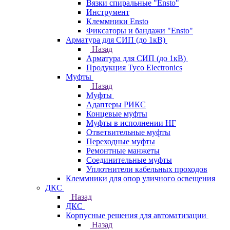
Вязки спиральные "Ensto"
Инструмент
Клеммники Ensto
Фиксаторы и бандажи "Ensto"
Арматура для СИП (до 1кВ)
Назад
Арматура для СИП (до 1кВ)
Продукция Tyco Electronics
Муфты
Назад
Муфты
Адаптеры РИКС
Концевые муфты
Муфты в исполнении НГ
Ответвительные муфты
Переходные муфты
Ремонтные манжеты
Соединительные муфты
Уплотнители кабельных проходов
Клеммники для опор уличного освещения
ДКС
Назад
ДКС
Корпусные решения для автоматизации
Назад