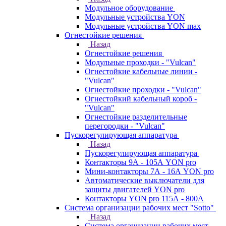
Модульное оборудование
Модульные устройства YON
Модульные устройства YON max
Огнестойкие решения
Назад
Огнестойкие решения
Модульные проходки - "Vulcan"
Огнестойкие кабельные линии -
"Vulcan"
Огнестойкие проходки - "Vulcan"
Огнестойкий кабельный короб -
"Vulcan"
Огнестойкие разделительные
перегородки - "Vulcan"
Пускорегулирующая аппаратура
Назад
Пускорегулирующая аппаратура
Контакторы 9А - 105А YON pro
Мини-контакторы 7А - 16А YON pro
Автоматические выключатели для
защиты двигателей YON pro
Контакторы YON pro 115А - 800А
Система организации рабочих мест "Sotto"
Назад
Система организации рабочих мест