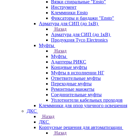
Вязки спиральные "Ensto"
Инструмент
Клеммники Ensto
Фиксаторы и бандажи "Ensto"
Арматура для СИП (до 1кВ)
Назад
Арматура для СИП (до 1кВ)
Продукция Tyco Electronics
Муфты
Назад
Муфты
Адаптеры РИКС
Концевые муфты
Муфты в исполнении НГ
Ответвительные муфты
Переходные муфты
Ремонтные манжеты
Соединительные муфты
Уплотнители кабельных проходов
Клеммники для опор уличного освещения
ДКС
Назад
ДКС
Корпусные решения для автоматизации
Назад