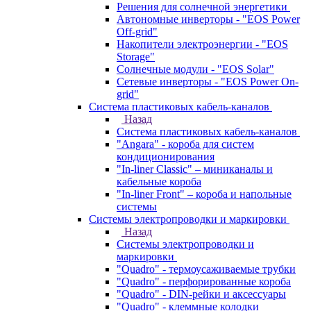
Решения для солнечной энергетики
Автономные инверторы - "EOS Power
Off-grid"
Накопители электроэнергии - "EOS
Storage"
Солнечные модули - "EOS Solar"
Сетевые инверторы - "EOS Power On-
grid"
Система пластиковых кабель-каналов
Назад
Система пластиковых кабель-каналов
"Angara" - короба для систем
кондиционирования
"In-liner Classic" – миниканалы и
кабельные короба
"In-liner Front" – короба и напольные
системы
Системы электропроводки и маркировки
Назад
Системы электропроводки и
маркировки
"Quadro" - термоусаживаемые трубки
"Quadro" - перфорированные короба
"Quadro" - DIN-рейки и аксессуары
"Quadro" - клеммные колодки