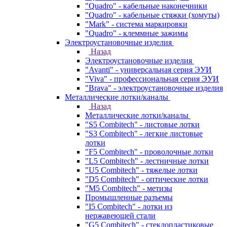
"Quadro" - кабельные наконечники
"Quadro" - кабельные стяжки (хомуты)
"Mark" - система маркировки
"Quadro" - клеммные зажимы
Электроустановочные изделия
Назад
Электроустановочные изделия
"Avanti" - универсальная серия ЭУИ
"Viva" - профессиональная серия ЭУИ
"Brava" - электроустановочные изделия
Металлические лотки/каналы
Назад
Металлические лотки/каналы
"S5 Combitech" - листовые лотки
"S3 Combitech" - легкие листовые
лотки
"F5 Combitech" - проволочные лотки
"L5 Combitech" - лестничные лотки
"U5 Combitech" - тяжелые лотки
"D5 Combitech" - оптические лотки
"M5 Combitech" - метизы
Промышленные разъемы
"I5 Combitech" - лотки из
нержавеющей стали
"G5 Combitech" - стеклопластиковые