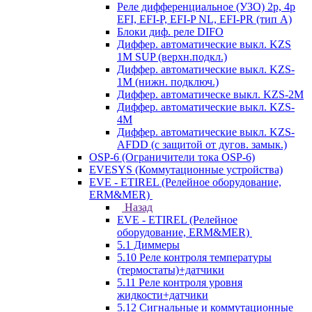
Реле дифференциальное (УЗО) 2р, 4р
EFI, EFI-P, EFI-P NL, EFI-PR (тип A)
Блоки диф. реле DIFO
Диффер. автоматические выкл. KZS
1M SUP (верхн.подкл.)
Диффер. автоматические выкл. KZS-
1M (нижн. подключ.)
Диффер. автоматическе выкл. KZS-2M
Диффер. автоматические выкл. KZS-
4M
Диффер. автоматические выкл. KZS-
AFDD (с защитой от дугов. замык.)
OSP-6 (Ограничители тока OSP-6)
EVESYS (Коммутационные устройства)
EVE - ETIREL (Релейное оборудование,
ERM&MER)
Назад
EVE - ETIREL (Релейное
оборудование, ERM&MER)
5.1 Диммеры
5.10 Реле контроля температуры
(термостаты)+датчики
5.11 Реле контроля уровня
жидкости+датчики
5.12 Сигнальные и коммутационные