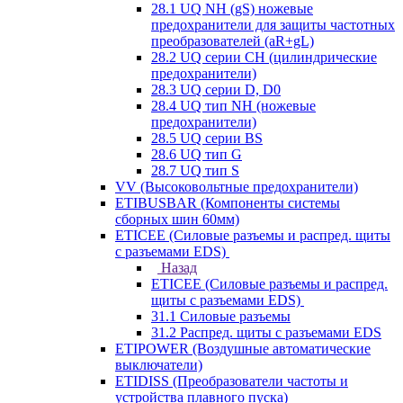
28.1 UQ NH (gS) ножевые
предохранители для защиты частотных
преобразователей (aR+gL)
28.2 UQ серии CH (цилиндрические
предохранители)
28.3 UQ серии D, D0
28.4 UQ тип NH (ножевые
предохранители)
28.5 UQ серии BS
28.6 UQ тип G
28.7 UQ тип S
VV (Высоковольтные предохранители)
ETIBUSBAR (Компоненты системы
сборных шин 60мм)
ETICEE (Силовые разъемы и распред. щиты
с разъемами EDS)
Назад
ETICEE (Силовые разъемы и распред.
щиты с разъемами EDS)
31.1 Силовые разъемы
31.2 Распред. щиты с разъемами EDS
ETIPOWER (Воздушные автоматические
выключатели)
ETIDISS (Преобразователи частоты и
устройства плавного пуска)