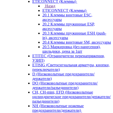
ETICONNECT (Клеммы)
Назад
ETICONNECT (Клеммы)
20.1 Клеммы винтовые ESC,
аксессуары
20.2 Клеммы пружинные ESP,
аксессуары
20.3 Клеммы пружинные ESH (push-
in), аксессуары
20.4 Клеммы винтовые SM, аксессуары
20.5 Маркировка (без нанесения),
шильдики, цена за 1шт
ETITEC (Ограничители перенапряжения,
УЗИП)
ETISIG (Светосигнальная арматура, кнопки,
переключатели)
D (Низковольтные предохранители/
держатели)
DO (Низковольтные предохранители/
держатели/разъединители)
CH, CH-mini, EFD (Низковольтные
цилиндрические предохранители/держатели/
разъединители)
NH (Низковольтные ножевые
предохранители/держатели)