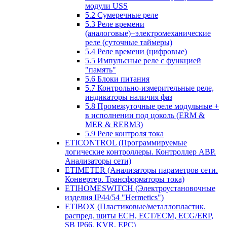
модули USS
5.2 Сумеречные реле
5.3 Реле времени
(аналоговые)+электромеханические
реле (суточные таймеры)
5.4 Реле времени (цифровые)
5.5 Импульсные реле с функцией
"память"
5.6 Блоки питания
5.7 Контрольно-измерительные реле,
индикаторы наличия фаз
5.8 Промежуточные реле модульные +
в исполнении под цоколь (ERM &
MER & RERM3)
5.9 Реле контроля тока
ETICONTROL (Программируемые
логические контроллеры. Контроллер АВР.
Анализаторы сети)
ETIMETER (Анализаторы параметров сети.
Конвертер. Трансформаторы тока)
ETIHOMESWITCH (Электроустановочные
изделия IP44/54 "Hermetics")
ETIBOX (Пластиковые/металлопластик.
распред. щиты ECH, ECT/ECM, ECG/ERP,
SB IP66, KVR, EPC)