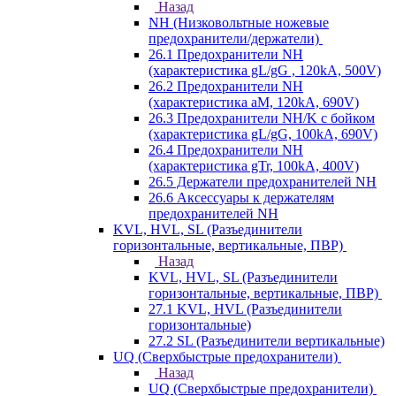
Назад
NH (Низковольтные ножевые
предохранители/держатели)
26.1 Предохранители NH
(характеристика gL/gG , 120kA, 500V)
26.2 Предохранители NH
(характеристика aM, 120kA, 690V)
26.3 Предохранители NH/K с бойком
(характеристика gL/gG, 100kA, 690V)
26.4 Предохранители NH
(характеристика gTr, 100kA, 400V)
26.5 Держатели предохранителей NH
26.6 Аксессуары к держателям
предохранителей NH
KVL, HVL, SL (Разъединители
горизонтальные, вертикальные, ПВР)
Назад
KVL, HVL, SL (Разъединители
горизонтальные, вертикальные, ПВР)
27.1 KVL, HVL (Разъединители
горизонтальные)
27.2 SL (Разъединители вертикальные)
UQ (Сверхбыстрые предохранители)
Назад
UQ (Сверхбыстрые предохранители)