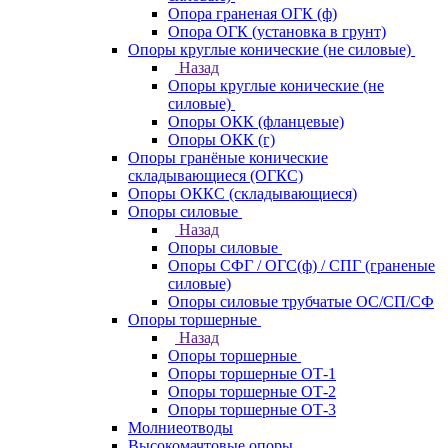
Опора граненая ОГК (ф)
Опора ОГК (установка в грунт)
Опоры круглые конические (не силовые)
Назад
Опоры круглые конические (не
силовые)
Опоры ОКК (фланцевые)
Опоры ОКК (г)
Опоры гранёные конические
складывающиеся (ОГКС)
Опоры ОККС (складывающиеся)
Опоры силовые
Назад
Опоры силовые
Опоры СФГ / ОГС(ф) / СПГ (граненые
силовые)
Опоры силовые трубчатые ОС/СП/СФ
Опоры торшерные
Назад
Опоры торшерные
Опоры торшерные ОТ-1
Опоры торшерные ОТ-2
Опоры торшерные ОТ-3
Молниеотводы
Высокомачтовые опоры