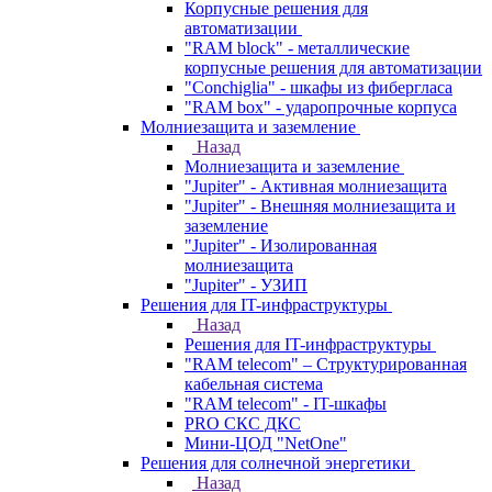
Корпусные решения для
автоматизации
"RAM block" - металлические
корпусные решения для автоматизации
"Conchiglia" - шкафы из фибергласа
"RAM box" - ударопрочные корпуса
Молниезащита и заземление
Назад
Молниезащита и заземление
"Jupiter" - Активная молниезащита
"Jupiter" - Внешняя молниезащита и
заземление
"Jupiter" - Изолированная
молниезащита
"Jupiter" - УЗИП
Решения для IT-инфраструктуры
Назад
Решения для IT-инфраструктуры
"RAM telecom" – Структурированная
кабельная система
"RAM telecom" - IT-шкафы
PRO СКС ДКС
Мини-ЦОД "NetOne"
Решения для солнечной энергетики
Назад