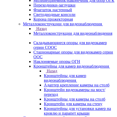
Молниеприемник-наконечник для опор ОГК
Переходники-заглушки
Флагшток настенный
Светодиодные консоли
Корона прожекторная
Металлоконструкции для видеонаблюдения
Назад
Металлоконструкции для видеонаблюдения
Складывающиеся опоры для видеокамер
серии СООС
Стационарные опоры для видеокамер серии
ООС
Наклоняемые опоры ОГН
Кронштейны для камер видеонаблюдения
Назад
Кронштейны для камер
видеонаблюдения
Адаптер крепление камеры на столб
Кронштейн видеокамеры на мост/
переход
Кронштейны для камеры на столб
Кронштейн для камеры на стену
Кронштейны для установки камер на
кровлю и парапет крыши