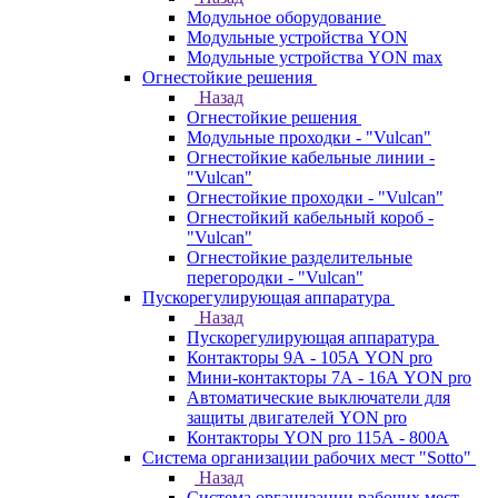
Модульное оборудование
Модульные устройства YON
Модульные устройства YON max
Огнестойкие решения
Назад
Огнестойкие решения
Модульные проходки - "Vulcan"
Огнестойкие кабельные линии -
"Vulcan"
Огнестойкие проходки - "Vulcan"
Огнестойкий кабельный короб -
"Vulcan"
Огнестойкие разделительные
перегородки - "Vulcan"
Пускорегулирующая аппаратура
Назад
Пускорегулирующая аппаратура
Контакторы 9А - 105А YON pro
Мини-контакторы 7А - 16А YON pro
Автоматические выключатели для
защиты двигателей YON pro
Контакторы YON pro 115А - 800А
Система организации рабочих мест "Sotto"
Назад
Система организации рабочих мест