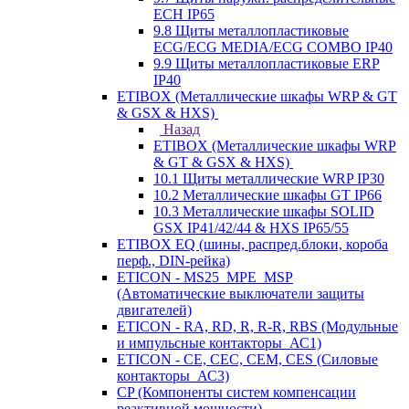
ECH IP65
9.8 Щиты металлопластиковые
ECG/ECG MEDIA/ECG COMBO IP40
9.9 Щиты металлопластиковые ERP
IP40
ETIBOX (Металлические шкафы WRP & GT
& GSX & HXS)
Назад
ETIBOX (Металлические шкафы WRP
& GT & GSX & HXS)
10.1 Щиты металлические WRP IP30
10.2 Металлические шкафы GT IP66
10.3 Металлические шкафы SOLID
GSX IP41/42/44 & HXS IP65/55
ETIBOX EQ (шины, распред.блоки, короба
перф., DIN-рейка)
ETICON - MS25_MPE_MSP
(Автоматические выключатели защиты
двигателей)
ETICON - RA, RD, R, R-R, RBS (Модульные
и импульсные контакторы_АС1)
ETICON - CE, CEC, CEM, CES (Силовые
контакторы_АС3)
CP (Компоненты систем компенсации
реактивной мощности)