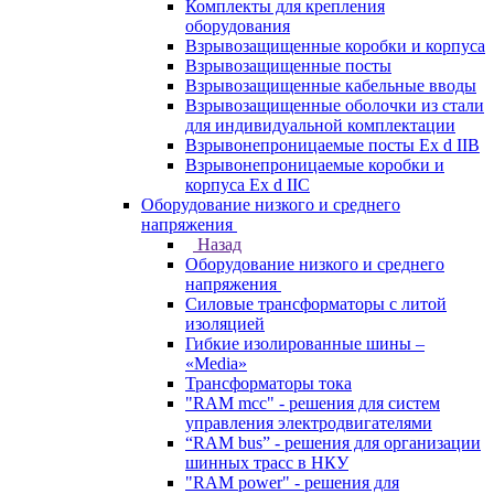
Комплекты для крепления
оборудования
Взрывозащищенные коробки и корпуса
Взрывозащищенные посты
Взрывозащищенные кабельные вводы
Взрывозащищенные оболочки из стали
для индивидуальной комплектации
Взрывонепроницаемые посты Ex d IIB
Взрывонепроницаемые коробки и
корпуса Ex d IIС
Оборудование низкого и среднего
напряжения
Назад
Оборудование низкого и среднего
напряжения
Силовые трансформаторы с литой
изоляцией
Гибкие изолированные шины –
«Media»
Трансформаторы тока
"RAM mcc" - решения для систем
управления электродвигателями
“RAM bus” - решения для организации
шинных трасс в НКУ
"RAM power" - решения для