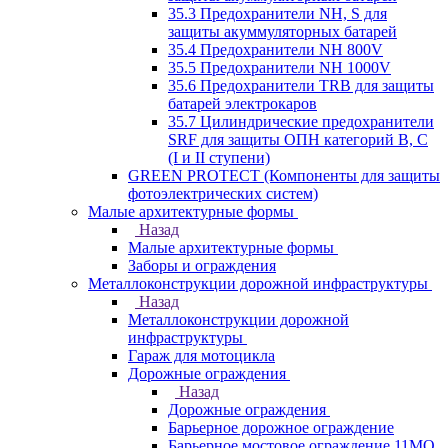
35.3 Предохранители NH, S для
защиты акуммуляторных батарей
35.4 Предохранители NH 800V
35.5 Предохранители NH 1000V
35.6 Предохранители TRB для защиты
батарей электрокаров
35.7 Цилиндрические предохранители
SRF для защиты ОПН категорий B, C
(I и II ступени)
GREEN PROTECT (Компоненты для защиты
фотоэлектрических систем)
Малые архитектурные формы
Назад
Малые архитектурные формы
Заборы и ограждения
Металлоконструкции дорожной инфраструктуры
Назад
Металлоконструкции дорожной
инфраструктуры
Гараж для мотоцикла
Дорожные ограждения
Назад
Дорожные ограждения
Барьерное дорожное ограждение
Барьерное мостовое ограждение 11МО